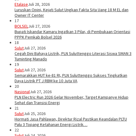
Etalase
Juli 28, 2026
Luruskan Opini, Kejati Sulut Ungkap Fakta Sita Uang 18 M EL dan
Owner IT Center
17
BOLSEL
Juli 27, 2026
Bupati Iskandar Kamaru Ingatkan 3 Pilar, di Pembukaan Orientasi
PPPK Pemkab Bolsel 2026
18
Sulut
Juli 27, 2026
Cegah Dini Bahaya Listrik, PLN Suluttenggo Literasi Siswa SMAN 3
Tuminting Manado
19
Sulut
Juli 27, 2026
Semarakkan HUT ke-81 RI, PLN Suluttenggo Sukses Tingkatkan
Daya Listrik PT J RBM ke 10 Juta VA
20
Nasional
Juli 27, 2026
PLN Electric Run 2026 Gelar November, Target Kampanye Hidup
Sehat dan Transisi Energi
21
Sulut
Juli 25, 2026
Hormati Jasa Pahlawan, Direktur Rizal Pastikan Keandalan PLTU
Palu 3 Topang Ketahanan Energi Listrik…
22
Sulut
Juli 24, 2026