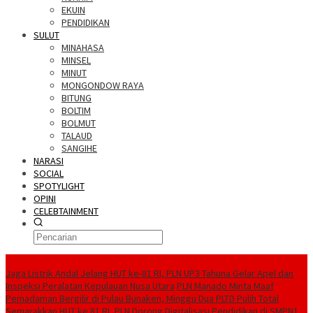
EKUIN
PENDIDIKAN
SULUT
MINAHASA
MINSEL
MINUT
MONGONDOW RAYA
BITUNG
BOLTIM
BOLMUT
TALAUD
SANGIHE
NARASI
SOCIAL
SPOTYLIGHT
OPINI
CELEBTAINMENT
BERITA TERBARU
Jaga Listrik Andal Jelang HUT ke-81 RI, PLN UP3 Tahuna Gelar Apel dan
Inspeksi Peralatan Kepulauan Nusa Utara
PLN Manado Minta Maaf
Pemadaman Bergilir di Pulau Bunaken, Minggu Dua PLTD Pulih Total
Semarakkan HUT ke 81 RI, PLN Dorong Digitalisasi Pendidikan di SMPN1