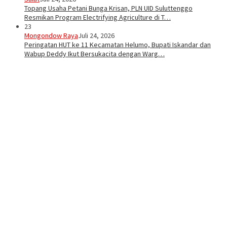
Topang Usaha Petani Bunga Krisan, PLN UID Suluttenggo
Resmikan Program Electrifying Agriculture di T…
23
Mongondow Raya
Juli 24, 2026
Peringatan HUT ke 11 Kecamatan Helumo, Bupati Iskandar dan
Wabup Deddy Ikut Bersukacita dengan Warg…