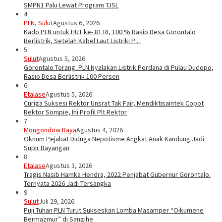
SMPN1 Palu Lewat Program TJSL
4
PLN
,
Sulut
Agustus 6, 2026
Kado PLN untuk HUT ke- 81 RI, 100 % Rasio Desa Gorontalo
Berlistrik, Setelah Kabel Laut Listriki P…
5
Sulut
Agustus 5, 2026
Gorontalo Terang. PLN Nyalakan Listrik Perdana di Pulau Dudepo,
Rasio Desa Berlistrik 100 Persen
6
Etalase
Agustus 5, 2026
Curiga Suksesi Rektor Unsrat Tak Fair, Mendiktisaintek Copot
Rektor Sompie, Ini Profil Plt Rektor
7
Mongondow Raya
Agustus 4, 2026
Oknum Pejabat Diduga Nepotisme Angkat Anak Kandung Jadi
Supir Bayangan
8
Etalase
Agustus 3, 2026
Tragis Nasib Hamka Hendra, 2022 Penjabat Gubernur Gorontalo.
Ternyata 2026 Jadi Tersangka
9
Sulut
Juli 29, 2026
Puji Tuhan PLN Turut Sukseskan Lomba Masamper “Oikumene
Bermazmur” di Sangihe