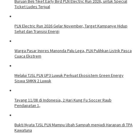
Buruan Beli Tiket Early Bird PLN Electric Run 2026, untuk Special
Ticket Ludes Terjual
PLN Electric Run 2026 Gelar November, Target Kampanye Hidup
Sehat dan Transisi Energi
Warga Pasar Inpres Manonda Palu Lega, PLN Pulihkan Listrik Pasca
Cuaca Ekstrem
Melalui TJSL PLN UP3 Luwuk Perkuat Ekosistem Green Energy
Siswa SMKN 2 Luwuk
Tayang 11/08 di Indonesia, 2 Hari Kung Fu Soccer Raub
Pendapatan 1,
Bukti Nyata TJSL PLN Mampu Ubah Sampah menjadi Harapan di TPA
Kawatuna