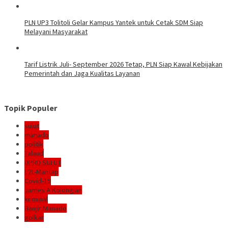
PLN UP3 Tolitoli Gelar Kampus Yantek untuk Cetak SDM Siap
Melayani Masyarakat
Tarif Listrik Juli- September 2026 Tetap, PLN Siap Kawal Kebijakan
Pemerintah dan Jaga Kualitas Layanan
Topik Populer
sulut
manado
politik
Talaud
DPRD SULUT
E2L-Mantap
Covid-19
James A Kojongian
kriminal
Banjir Manado
golkar