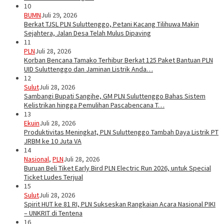
10
BUMN
Juli 29, 2026
Berkat TJSL PLN Suluttenggo, Petani Kacang Tilihuwa Makin
Sejahtera, Jalan Desa Telah Mulus Dipaving
11
PLN
Juli 28, 2026
Korban Bencana Tamako Terhibur Berkat 125 Paket Bantuan PLN
UID Suluttenggo dan Jaminan Listrik Anda…
12
Sulut
Juli 28, 2026
Sambangi Bupati Sangihe, GM PLN Suluttenggo Bahas Sistem
Kelistrikan hingga Pemulihan Pascabencana T…
13
Ekuin
Juli 28, 2026
Produktivitas Meningkat, PLN Suluttenggo Tambah Daya Listrik PT
JRBM ke 10 Juta VA
14
Nasional
,
PLN
Juli 28, 2026
Buruan Beli Tiket Early Bird PLN Electric Run 2026, untuk Special
Ticket Ludes Terjual
15
Sulut
Juli 28, 2026
Spirit HUT ke 81 RI, PLN Sukseskan Rangkaian Acara Nasional PIKI
– UNKRIT di Tentena
16