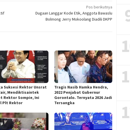
Pos berikutnya
tif
Dugaan Langgar Kode Etik, Anggota Bawaslu
Bolmong Jerry Mokoolang Diadili DKPP
1
1
ga Suksesi Rektor Unsrat
Tragis Nasib Hamka Hendra,
Fair, Mendiktisaintek
2022 Penjabat Gubernur
t Rektor Sompie, Ini
Gorontalo. Ternyata 2026 Jadi
l Plt Rektor
Tersangka
1