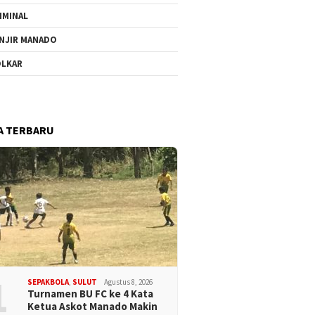
IMINAL
NJIR MANADO
LKAR
A TERBARU
1
SEPAKBOLA
,
SULUT
Agustus 8, 2026
Turnamen BU FC ke 4 Kata
Ketua Askot Manado Makin