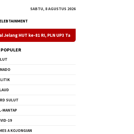
SABTU, 8 AGUSTUS 2026
ELEBTAINMENT
 RI, PLN UP3 Tahuna Gelar Apel dan Inspeksi Peralatan Kepulauan 
 POPULER
ULUT
ANADO
LITIK
LAUD
RD SULUT
L-MANTAP
VID-19
MES A KOJONGIAN