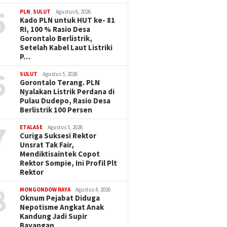
5
PLN
,
SULUT
Agustus 6, 2026
Kado PLN untuk HUT ke- 81
RI, 100 % Rasio Desa
Gorontalo Berlistrik,
Setelah Kabel Laut Listriki
P…
6
SULUT
Agustus 5, 2026
Gorontalo Terang. PLN
Nyalakan Listrik Perdana di
Pulau Dudepo, Rasio Desa
Berlistrik 100 Persen
7
ETALASE
Agustus 5, 2026
Curiga Suksesi Rektor
Unsrat Tak Fair,
Mendiktisaintek Copot
Rektor Sompie, Ini Profil Plt
Rektor
8
MONGONDOW RAYA
Agustus 4, 2026
Oknum Pejabat Diduga
Nepotisme Angkat Anak
Kandung Jadi Supir
Bayangan