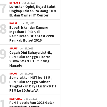
7
ETALASE
Juli 28, 2026
Luruskan Opini, Kejati Sulut
Ungkap Fakta Sita Uang 18 M
EL dan Owner IT Center
8
BOLSEL
Juli 27, 2026
Bupati Iskandar Kamaru
Ingatkan 3 Pilar, di
Pembukaan Orientasi PPPK
Pemkab Bolsel 2026
9
SULUT
Juli 27, 2026
Cegah Dini Bahaya Listrik,
PLN Suluttenggo Literasi
Siswa SMAN 3 Tuminting
Manado
0
SULUT
Juli 27, 2026
Semarakkan HUT ke-81 RI,
PLN Suluttenggo Sukses
Tingkatkan Daya Listrik PT J
RBM ke 10 Juta VA
1
NASIONAL
Juli 27, 2026
PLN Electric Run 2026 Gelar
November, Target