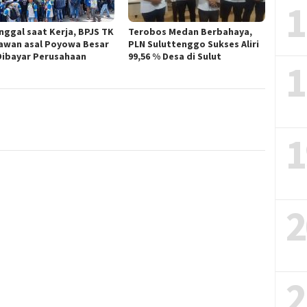
1
nggal saat Kerja, BPJS TK
Terobos Medan Berbahaya,
awan asal Poyowa Besar
PLN Suluttenggo Sukses Aliri
Dibayar Perusahaan
99,56 % Desa di Sulut
1
1
2
2