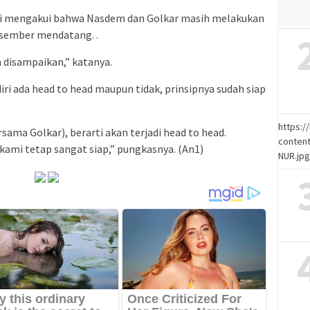
ini mengakui bahwa Nasdem dan Golkar masih melakukan
esember mendatang. .
 disampaikan,” katanya.
iri ada head to head maupun tidak, prinsipnya sudah siap
https:
sama Golkar), berarti akan terjadi head to head.
content
kami tetap sangat siap,” pungkasnya. (An1)
NUR.jp