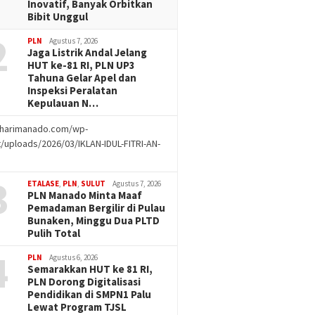
Inovatif, Banyak Orbitkan
Bibit Unggul
2
PLN
Agustus 7, 2026
Jaga Listrik Andal Jelang
HUT ke-81 RI, PLN UP3
Tahuna Gelar Apel dan
Inspeksi Peralatan
Kepulauan N…
//harimanado.com/wp-
/uploads/2026/03/IKLAN-IDUL-FITRI-AN-
g
3
ETALASE
,
PLN
,
SULUT
Agustus 7, 2026
PLN Manado Minta Maaf
Pemadaman Bergilir di Pulau
Bunaken, Minggu Dua PLTD
Pulih Total
4
PLN
Agustus 6, 2026
Semarakkan HUT ke 81 RI,
PLN Dorong Digitalisasi
Pendidikan di SMPN1 Palu
Lewat Program TJSL