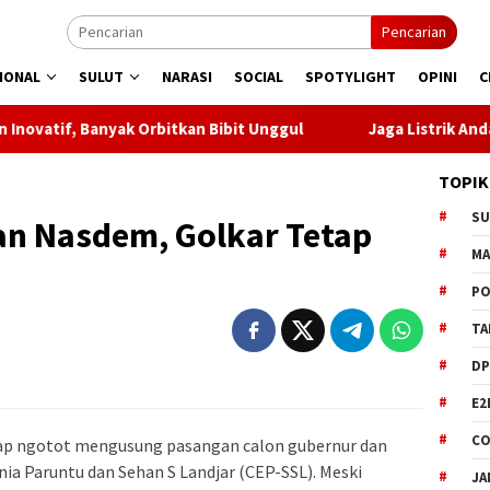
Pencarian
IONAL
SULUT
NARASI
SOCIAL
SPOTYLIGHT
OPINI
C
bitkan Bibit Unggul
Jaga Listrik Andal Jelang HUT ke-81
TOPIK
S
n Nasdem, Golkar Tetap
M
PO
TA
DP
E2
CO
tap ngotot mengusung pasangan calon gubernur dan
nia Paruntu dan Sehan S Landjar (CEP-SSL). Meski
JA