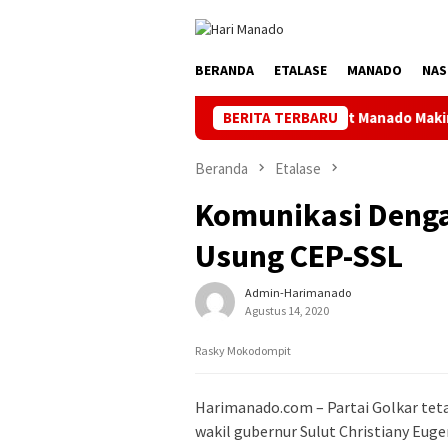
Loncat
ke
konten
BERANDA
ETALASE
MANADO
NAS
n BU FC ke 4 Kata Ketua Askot Manado Makin Inovatif, Banyak Or
BERITA TERBARU
Beranda
Etalase
Komunikasi Denga
Usung CEP-SSL
Admin-Harimanado
Agustus 14, 2020
Rasky Mokodompit
Harimanado.com – Partai Golkar te
wakil gubernur Sulut Christiany Euge