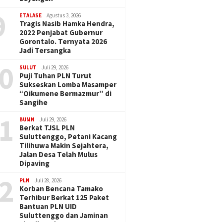
9
ETALASE
Agustus 3, 2026
Tragis Nasib Hamka Hendra,
2022 Penjabat Gubernur
Gorontalo. Ternyata 2026
Jadi Tersangka
0
SULUT
Juli 29, 2026
Puji Tuhan PLN Turut
Sukseskan Lomba Masamper
“Oikumene Bermazmur” di
Sangihe
1
BUMN
Juli 29, 2026
Berkat TJSL PLN
Suluttenggo, Petani Kacang
Tilihuwa Makin Sejahtera,
Jalan Desa Telah Mulus
Dipaving
2
PLN
Juli 28, 2026
Korban Bencana Tamako
Terhibur Berkat 125 Paket
Bantuan PLN UID
Suluttenggo dan Jaminan