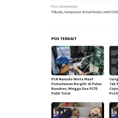
Navigasi
Pos sebelumnya
Pilkada, Kampanye Virtual Dinilai Lebih Efek
pos
POS TERKAIT
PLN Manado Minta Maaf
Curi
Pemadaman Bergilir di Pulau
Tak 
Bunaken, Minggu Dua PLTD
Copo
Pulih Total
Profi