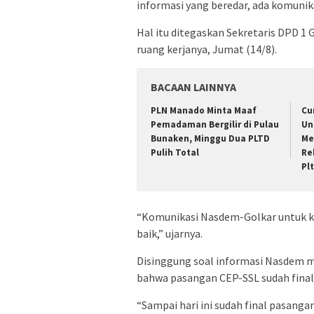
informasi yang beredar, ada komunik
Hal itu ditegaskan Sekretaris DPD 1
ruang kerjanya, Jumat (14/8).
BACAAN LAINNYA
PLN Manado Minta Maaf
Cu
Pemadaman Bergilir di Pulau
Un
Bunaken, Minggu Dua PLTD
Me
Pulih Total
Re
Pl
“Komunikasi Nasdem-Golkar untuk koa
baik,” ujarnya.
Disinggung soal informasi Nasdem m
bahwa pasangan CEP-SSL sudah final
“Sampai hari ini sudah final pasanga