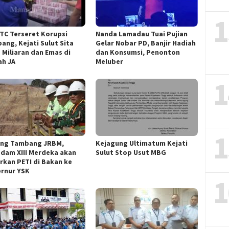
1
ITC Terseret Korupsi
Nanda Lamadau Tuai Pujian
ang, Kejati Sulut Sita
Gelar Nobar PD, Banjir Hadiah
 Miliaran dan Emas di
dan Konsumsi, Penonton
h JA
Meluber
1
1
ng Tambang JRBM,
Kejagung Ultimatum Kejati
dam XIII Merdeka akan
Sulut Stop Usut MBG
rkan PETI di Bakan ke
rnur YSK
1