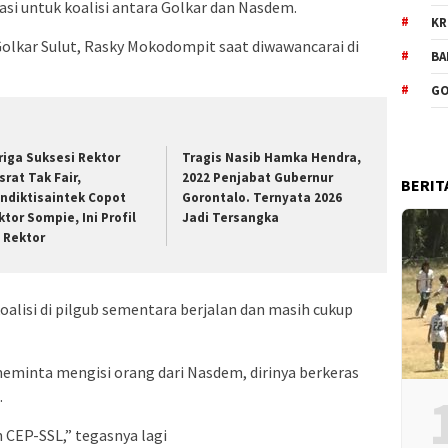
asi untuk koalisi antara Golkar dan Nasdem.
KR
 Golkar Sulut, Rasky Mokodompit saat diwawancarai di
BA
GO
riga Suksesi Rektor
Tragis Nasib Hamka Hendra,
srat Tak Fair,
2022 Penjabat Gubernur
BERIT
ndiktisaintek Copot
Gorontalo. Ternyata 2026
ktor Sompie, Ini Profil
Jadi Tersangka
t Rektor
lisi di pilgub sementara berjalan dan masih cukup
eminta mengisi orang dari Nasdem, dirinya berkeras
.
n CEP-SSL,” tegasnya lagi