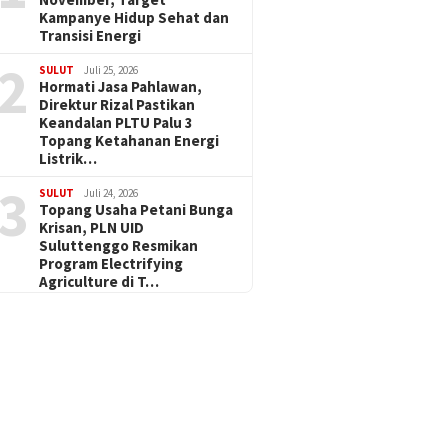
Kampanye Hidup Sehat dan
Transisi Energi
2
SULUT
Juli 25, 2026
Hormati Jasa Pahlawan,
Direktur Rizal Pastikan
Keandalan PLTU Palu 3
Topang Ketahanan Energi
Listrik…
3
SULUT
Juli 24, 2026
Topang Usaha Petani Bunga
Krisan, PLN UID
Suluttenggo Resmikan
Program Electrifying
Agriculture di T…