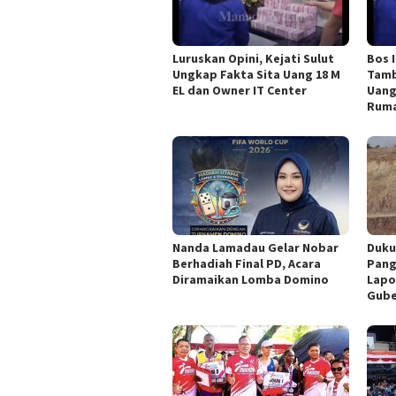
Luruskan Opini, Kejati Sulut
Bos 
Ungkap Fakta Sita Uang 18 M
Tamb
EL dan Owner IT Center
Uang
Ruma
Nanda Lamadau Gelar Nobar
Duku
Berhadiah Final PD, Acara
Pang
Diramaikan Lomba Domino
Lapo
Gube