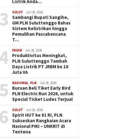
Listrik Anda…
3
SULUT
Juli 28, 2026
Sambangi Bupati Sangihe,
GM PLN Suluttenggo Bahas
Sistem Kelistrikan hingga
Pemulihan Pascabencana
T…
4
EKUIN
Juli 28, 2026
Produktivitas Meningkat,
PLN Suluttenggo Tambah
Daya Listrik PT JRBM ke 10
Juta VA
5
NASIONAL
,
PLN
Juli 28, 2026
Buruan Beli Tiket Early Bird
PLN Electric Run 2026, untuk
Special Ticket Ludes Terjual
6
SULUT
Juli 28, 2026
Spirit HUT ke 81 RI, PLN
Sukseskan Rangkaian Acara
Nasional PIKI – UNKRIT di
Tentena