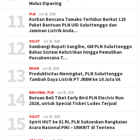
Mulus Dipaving
11
PLN
Juli 28, 2026
Korban Bencana Tamako Terhibur Berkat 125
Paket Bantuan PLN UID Suluttenggo dan
Jaminan Listrik Anda…
12
SULUT
Juli 28, 2026
Sambangi Bupati Sangihe, GM PLN Suluttenggo
Bahas Sistem Kelistrikan hingga Pemulihan
Pascabencana T…
13
EKUIN
Juli 28, 2026
Produktivitas Meningkat, PLN Suluttenggo
Tambah Daya Listrik PT JRBM ke 10 Juta VA
14
NASIONAL
,
PLN
Juli 28, 2026
Buruan Beli Tiket Early Bird PLN Electric Run
2026, untuk Special Ticket Ludes Terjual
15
SULUT
Juli 28, 2026
Spirit HUT ke 81 RI, PLN Sukseskan Rangkaian
Acara Nasional PIKI – UNKRIT di Tentena