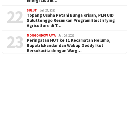
Energi Listrik…
22
SULUT
Juli 24, 2026
Topang Usaha Petani Bunga Krisan, PLN UID
Suluttenggo Resmikan Program Electrifying
Agriculture di T…
23
MONGONDOW RAYA
Juli 24, 2026
Peringatan HUT ke 11 Kecamatan Helumo,
Bupati Iskandar dan Wabup Deddy Ikut
Bersukacita dengan Warg…