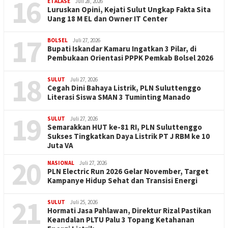
16
ETALASE
Juli 28, 2026
Luruskan Opini, Kejati Sulut Ungkap Fakta Sita
Uang 18 M EL dan Owner IT Center
17
BOLSEL
Juli 27, 2026
Bupati Iskandar Kamaru Ingatkan 3 Pilar, di
Pembukaan Orientasi PPPK Pemkab Bolsel 2026
18
SULUT
Juli 27, 2026
Cegah Dini Bahaya Listrik, PLN Suluttenggo
Literasi Siswa SMAN 3 Tuminting Manado
19
SULUT
Juli 27, 2026
Semarakkan HUT ke-81 RI, PLN Suluttenggo
Sukses Tingkatkan Daya Listrik PT J RBM ke 10
Juta VA
20
NASIONAL
Juli 27, 2026
PLN Electric Run 2026 Gelar November, Target
Kampanye Hidup Sehat dan Transisi Energi
21
SULUT
Juli 25, 2026
Hormati Jasa Pahlawan, Direktur Rizal Pastikan
Keandalan PLTU Palu 3 Topang Ketahanan