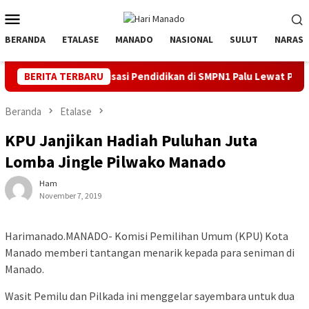
Loncat
Menu
ke
Mobile
konten
BERANDA
ETALASE
MANADO
NASIONAL
SULUT
NARASI
igitalisasi Pendidikan di SMPN1 Palu Lewat Program TJSL
BERITA TERBARU
Beranda
Etalase
KPU Janjikan Hadiah Puluhan Juta
Lomba Jingle Pilwako Manado
Ham
November 7, 2019
Harimanado.MANADO- Komisi Pemilihan Umum (KPU) Kota
Manado memberi tantangan menarik kepada para seniman di
Manado.
Wasit Pemilu dan Pilkada ini menggelar sayembara untuk dua