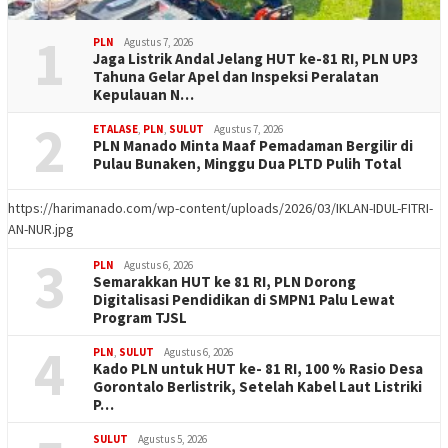
1
PLN
Agustus 7, 2026
Jaga Listrik Andal Jelang HUT ke-81 RI, PLN UP3
Tahuna Gelar Apel dan Inspeksi Peralatan
Kepulauan N…
2
ETALASE
,
PLN
,
SULUT
Agustus 7, 2026
PLN Manado Minta Maaf Pemadaman Bergilir di
Pulau Bunaken, Minggu Dua PLTD Pulih Total
https://harimanado.com/wp-content/uploads/2026/03/IKLAN-IDUL-FITRI-
AN-NUR.jpg
3
PLN
Agustus 6, 2026
Semarakkan HUT ke 81 RI, PLN Dorong
Digitalisasi Pendidikan di SMPN1 Palu Lewat
Program TJSL
4
PLN
,
SULUT
Agustus 6, 2026
Kado PLN untuk HUT ke- 81 RI, 100 % Rasio Desa
Gorontalo Berlistrik, Setelah Kabel Laut Listriki
P…
SULUT
Agustus 5, 2026