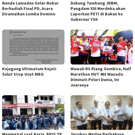
Nanda Lamadau Gelar Nobar
Dukung Tambang JRBM,
Berhadiah Final PD, Acara
Pangdam XIII Merdeka akan
Diramaikan Lomba Domino
Laporkan PETI di Bakan ke
Gubernur YSK
Kejagung Ultimatum Kejati
Wawali RS Riang Gembira, Half
Sulut Stop Usut MBG
Marathon HUT 403 Manado
Diminati Pelari Dunia, Ini
Juaranya
Meninggal saat Kerja, BPJS TK
Terobos Medan Berbahaya,