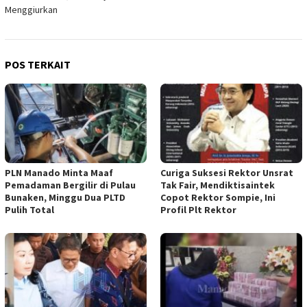
Menggiurkan
POS TERKAIT
PLN Manado Minta Maaf
Curiga Suksesi Rektor Unsrat
Pemadaman Bergilir di Pulau
Tak Fair, Mendiktisaintek
Bunaken, Minggu Dua PLTD
Copot Rektor Sompie, Ini
Pulih Total
Profil Plt Rektor