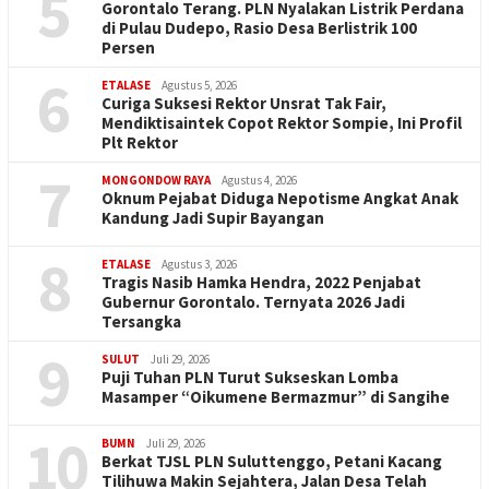
5
Gorontalo Terang. PLN Nyalakan Listrik Perdana
di Pulau Dudepo, Rasio Desa Berlistrik 100
Persen
6
ETALASE
Agustus 5, 2026
Curiga Suksesi Rektor Unsrat Tak Fair,
Mendiktisaintek Copot Rektor Sompie, Ini Profil
Plt Rektor
7
MONGONDOW RAYA
Agustus 4, 2026
Oknum Pejabat Diduga Nepotisme Angkat Anak
Kandung Jadi Supir Bayangan
8
ETALASE
Agustus 3, 2026
Tragis Nasib Hamka Hendra, 2022 Penjabat
Gubernur Gorontalo. Ternyata 2026 Jadi
Tersangka
9
SULUT
Juli 29, 2026
Puji Tuhan PLN Turut Sukseskan Lomba
Masamper “Oikumene Bermazmur” di Sangihe
10
BUMN
Juli 29, 2026
Berkat TJSL PLN Suluttenggo, Petani Kacang
Tilihuwa Makin Sejahtera, Jalan Desa Telah