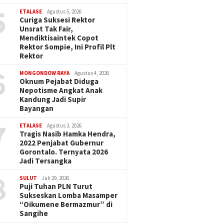
5
ETALASE
Agustus 5, 2026
Curiga Suksesi Rektor
Unsrat Tak Fair,
Mendiktisaintek Copot
Rektor Sompie, Ini Profil Plt
Rektor
6
MONGONDOW RAYA
Agustus 4, 2026
Oknum Pejabat Diduga
Nepotisme Angkat Anak
Kandung Jadi Supir
Bayangan
7
ETALASE
Agustus 3, 2026
Tragis Nasib Hamka Hendra,
2022 Penjabat Gubernur
Gorontalo. Ternyata 2026
Jadi Tersangka
8
SULUT
Juli 29, 2026
Puji Tuhan PLN Turut
Sukseskan Lomba Masamper
“Oikumene Bermazmur” di
Sangihe