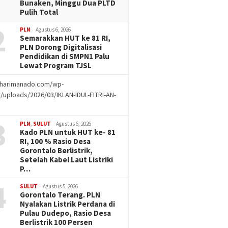
Bunaken, Minggu Dua PLTD
Pulih Total
2
PLN
Agustus 6, 2026
Semarakkan HUT ke 81 RI,
PLN Dorong Digitalisasi
Pendidikan di SMPN1 Palu
Lewat Program TJSL
//harimanado.com/wp-
/uploads/2026/03/IKLAN-IDUL-FITRI-AN-
g
3
PLN
,
SULUT
Agustus 6, 2026
Kado PLN untuk HUT ke- 81
RI, 100 % Rasio Desa
Gorontalo Berlistrik,
Setelah Kabel Laut Listriki
P…
4
SULUT
Agustus 5, 2026
Gorontalo Terang. PLN
Nyalakan Listrik Perdana di
Pulau Dudepo, Rasio Desa
Berlistrik 100 Persen