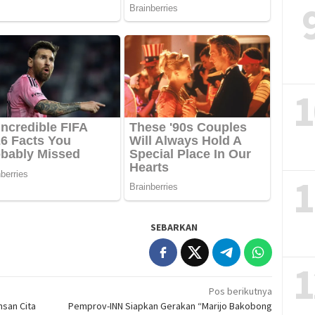
1
1
SEBARKAN
1
Pos berikutnya
nsan Cita
Pemprov-INN Siapkan Gerakan “Marijo Bakobong