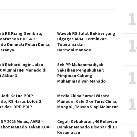
1
li RS Riang Gembira,
Wawali RS Salut Bukber yang
1
 Marathon HUT 403
Digagas APM, Cerminkan
do Diminati Pelari Dunia,
Toleransi dan
Juaranya
Harmoni Manado
li Richard Ingin Jalan
Sek PP Muhammadiyah
1
t Alumni HMI Manado di
Saksikan Pengukuhan 9
i Akbar 3
Pimpinan Cabang
Muhammadiyah Manado
1
n Jadi Ketua PDIP
Media China Survei Wisata
do, RS Harus Lolos 2
Manado, Kalu Oke Turis China,
at dari DPP PDIP
Mongol, Taiwan Siap Meluncur
DP 2025 Mulus, AARS –
Cegah Kebakaran, 40 Relawan
ekot Manado Teken KUA-
Damkar Manado Disebar di 10
1
S
Kecamatan