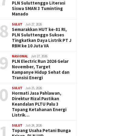
PLN Suluttenggo Literasi
Siswa SMAN 3 Tuminting
Manado
8
SULUT
Juli 27, 2026
Semarakkan HUT ke-81 RI,
PLN Suluttenggo Sukses
Tingkatkan Daya Listrik PT J
RBM ke 10 Juta VA
9
NASIONAL
Juli 27, 2026
PLN Electric Run 2026 Gelar
November, Target
Kampanye Hidup Sehat dan
Transisi Energi
0
SULUT
Juli 25, 2026
Hormati Jasa Pahlawan,
Direktur Rizal Pastikan
Keandalan PLTU Palu 3
Topang Ketahanan Energi
Listrik…
1
SULUT
Juli 24, 2026
Topang Usaha Petani Bunga
Krisan, PLN UID