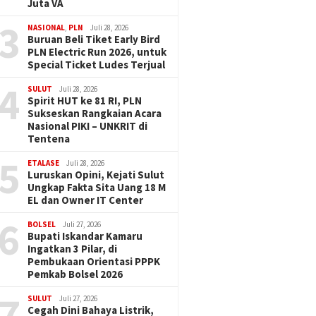
Juta VA
3
NASIONAL
,
PLN
Juli 28, 2026
Buruan Beli Tiket Early Bird
PLN Electric Run 2026, untuk
Special Ticket Ludes Terjual
4
SULUT
Juli 28, 2026
Spirit HUT ke 81 RI, PLN
Sukseskan Rangkaian Acara
Nasional PIKI – UNKRIT di
Tentena
5
ETALASE
Juli 28, 2026
Luruskan Opini, Kejati Sulut
Ungkap Fakta Sita Uang 18 M
EL dan Owner IT Center
6
BOLSEL
Juli 27, 2026
Bupati Iskandar Kamaru
Ingatkan 3 Pilar, di
Pembukaan Orientasi PPPK
Pemkab Bolsel 2026
7
SULUT
Juli 27, 2026
Cegah Dini Bahaya Listrik,