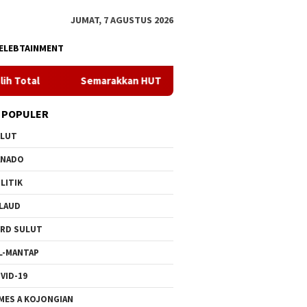
JUMAT, 7 AGUSTUS 2026
ELEBTAINMENT
emarakkan HUT ke 81 RI, PLN Dorong Digitalisasi Pendidikan di 
 POPULER
ULUT
ANADO
LITIK
LAUD
RD SULUT
L-MANTAP
VID-19
MES A KOJONGIAN