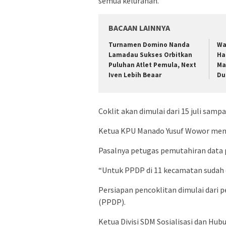
semua kelurahan.
BACAAN LAINNYA
Turnamen Domino Nanda
Wa
Lamadau Sukses Orbitkan
Ha
Puluhan Atlet Pemula, Next
Ma
Iven Lebih Beaar
Du
Coklit akan dimulai dari 15 juli sam
Ketua KPU Manado Yusuf Wowor menje
Pasalnya petugas pemutahiran data p
“Untuk PPDP di 11 kecamatan sudah 
Persiapan pencoklitan dimulai dari
(PPDP).
Ketua Divisi SDM Sosialisasi dan Hu