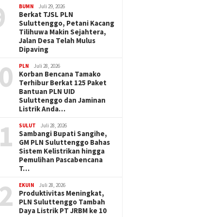
9
BUMN
Juli 29, 2026
Berkat TJSL PLN
Suluttenggo, Petani Kacang
Tilihuwa Makin Sejahtera,
Jalan Desa Telah Mulus
Dipaving
0
PLN
Juli 28, 2026
Korban Bencana Tamako
Terhibur Berkat 125 Paket
Bantuan PLN UID
Suluttenggo dan Jaminan
Listrik Anda…
1
SULUT
Juli 28, 2026
Sambangi Bupati Sangihe,
GM PLN Suluttenggo Bahas
Sistem Kelistrikan hingga
Pemulihan Pascabencana
T…
2
EKUIN
Juli 28, 2026
Produktivitas Meningkat,
PLN Suluttenggo Tambah
Daya Listrik PT JRBM ke 10