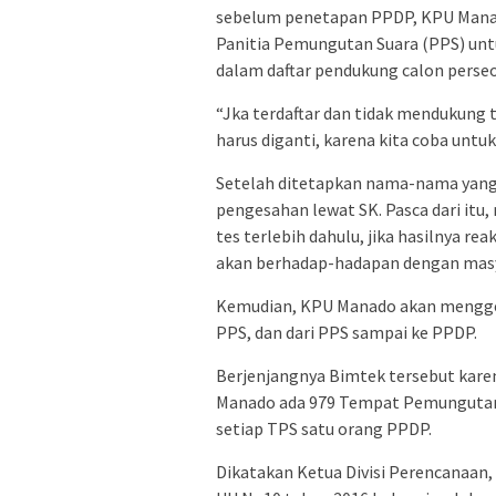
sebelum penetapan PPDP, KPU Manad
Panitia Pemungutan Suara (PPS) u
dalam daftar pendukung calon perse
“Jka terdaftar dan tidak mendukung t
harus diganti, karena kita coba untu
Setelah ditetapkan nama-nama yan
pengesahan lewat SK. Pasca dari itu
tes terlebih dahulu, jika hasilnya re
akan berhadap-hadapan dengan masy
Kemudian, KPU Manado akan menggela
PPS, dan dari PPS sampai ke PPDP.
Berjenjangnya Bimtek tersebut karen
Manado ada 979 Tempat Pemungutan 
setiap TPS satu orang PPDP.
Dikatakan Ketua Divisi Perencanaan, 