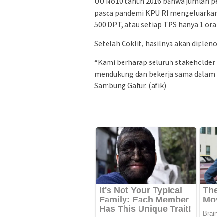
UU No10 tahun 2016 bahwa jumlah pem
pasca pandemi KPU RI mengeluarkan 
500 DPT, atau setiap TPS hanya 1 or
Setelah Coklit, hasilnya akan diplen
“Kami berharap seluruh stakeholder
mendukung dan bekerja sama dalam 
Sambung Gafur. (afik)