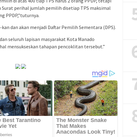
ilih di atas 400 tiap TPS harus 2 orang PPDP, tetapi
Surat perihal jumlah pemilih disetiap TPS maksimal
ang PPDP,”tuturnya.
o-kan dan akan menjadi Daftar Pemilih Sementara (DPS).
 dan seluruh lapisan masyarakat Kota Manado
hal mensukseskan tahapan pencoklitan tersebut.”