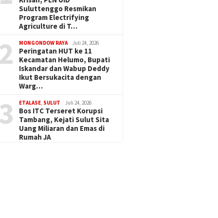
Suluttenggo Resmikan
Program Electrifying
Agriculture di T…
2
MONGONDOW RAYA
Juli 24, 2026
Peringatan HUT ke 11
Kecamatan Helumo, Bupati
Iskandar dan Wabup Deddy
Ikut Bersukacita dengan
Warg…
3
ETALASE
,
SULUT
Juli 24, 2026
Bos ITC Terseret Korupsi
Tambang, Kejati Sulut Sita
Uang Miliaran dan Emas di
Rumah JA