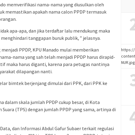
o memverifikasi nama-nama yang diusulkan oleh
ntuk memastikan apakah nama calon PPDP termasuk
orangan.
idak apa-apa, dan jika terdaftar lalu mendukung maka
k menghindari tanggapan buruk publik, ” jelasnya.
g menjadi PPDP, KPU Manado mulai memberikan
https:
content
, nama-nama yang sah telah menjadi PPDP harus dirapid-
NUR.jp
aktif maka harus diganti, karena para petugas nantinya
arakat dilapangan nanti.
r bimtek berjenjang dimulai dari PPK, dari PPK ke
a dalam skala jumlah PPDP cukup besar, di Kota
Suara (TPS) dengan jumlah PPDP yang sama, artinya di
Data, dan Informasi Abdul Gafur Subaer terkait regulasi