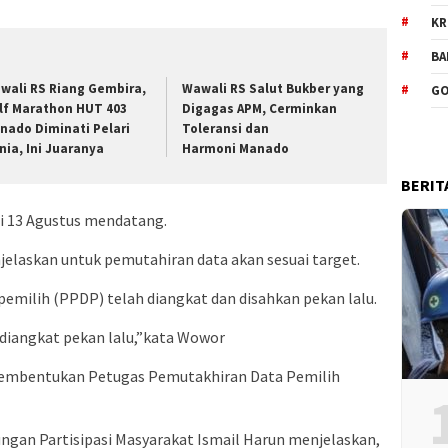
KR
BA
wali RS Riang Gembira,
Wawali RS Salut Bukber yang
GO
lf Marathon HUT 403
Digagas APM, Cerminkan
nado Diminati Pelari
Toleransi dan
nia, Ini Juaranya
Harmoni Manado
BERIT
pai 13 Agustus mendatang.
laskan untuk pemutahiran data akan sesuai target.
emilih (PPDP) telah diangkat dan disahkan pekan lalu.
diangkat pekan lalu,”kata Wowor
 pembentukan Petugas Pemutakhiran Data Pemilih
bungan Partisipasi Masyarakat Ismail Harun menjelaskan,