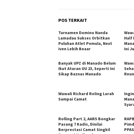
POS TERKAIT
Turnamen Domino Nanda
Wawa
Lamadau Sukses Orbitkan
Half
Puluhan Atlet Pemula, Next
Mana
Iven Lebih Beaar
Ini 
Banyak UPZ di Manado Belum
Wawa
Ikut Aturan UU 23, Seperti Ini
Seha
Sikap Baznas Manado
Reun
Wawali Richard Roling Lurah
Ingi
Sampai Camat
Mana
Syar
Rolling Part 2, AARS Bongkar
RAPB
Pasang 7 Kadis, Dinilai
Pimd
Berprestasi Camat Singkil
PPA