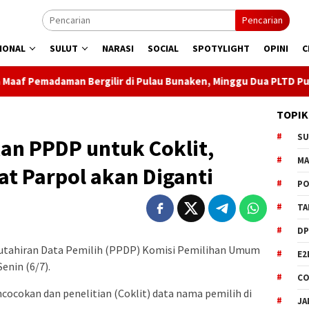
Pencarian
IONAL
SULUT
NARASI
SOCIAL
SPOTYLIGHT
OPINI
C
rgilir di Pulau Bunaken, Minggu Dua PLTD Pulih Total
S
TOPIK
S
n PPDP untuk Coklit,
M
at Parpol akan Diganti
PO
TA
DP
tahiran Data Pemilih (PPDP) Komisi Pemilihan Umum
E2
enin (6/7).
CO
ocokan dan penelitian (Coklit) data nama pemilih di
JA