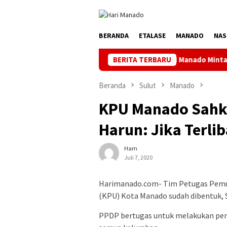
Loncat
ke
konten
BERANDA
ETALASE
MANADO
NAS
PLN Manado Minta Maaf Pemadaman Be
BERITA TERBARU
Beranda
Sulut
Manado
KPU Manado Sahka
Harun: Jika Terlib
Ham
Juli 7, 2020
Harimanado.com- Tim Petugas Pemu
(KPU) Kota Manado sudah dibentuk, S
PPDP bertugas untuk melakukan penc