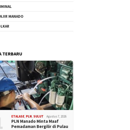
IMINAL
NJIR MANADO
LKAR
A TERBARU
1
ETALASE
,
PLN
,
SULUT
Agustus 7, 2026
PLN Manado Minta Maaf
Pemadaman Bergilir di Pulau