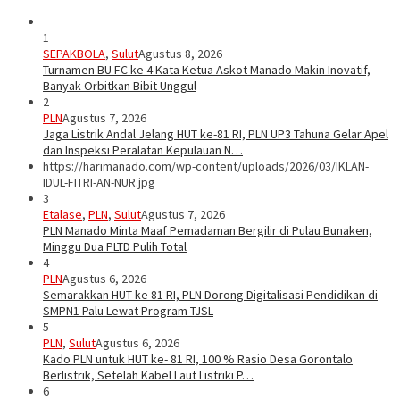
1
SEPAKBOLA
,
Sulut
Agustus 8, 2026
Turnamen BU FC ke 4 Kata Ketua Askot Manado Makin Inovatif,
Banyak Orbitkan Bibit Unggul
2
PLN
Agustus 7, 2026
Jaga Listrik Andal Jelang HUT ke-81 RI, PLN UP3 Tahuna Gelar Apel
dan Inspeksi Peralatan Kepulauan N…
https://harimanado.com/wp-content/uploads/2026/03/IKLAN-
IDUL-FITRI-AN-NUR.jpg
3
Etalase
,
PLN
,
Sulut
Agustus 7, 2026
PLN Manado Minta Maaf Pemadaman Bergilir di Pulau Bunaken,
Minggu Dua PLTD Pulih Total
4
PLN
Agustus 6, 2026
Semarakkan HUT ke 81 RI, PLN Dorong Digitalisasi Pendidikan di
SMPN1 Palu Lewat Program TJSL
5
PLN
,
Sulut
Agustus 6, 2026
Kado PLN untuk HUT ke- 81 RI, 100 % Rasio Desa Gorontalo
Berlistrik, Setelah Kabel Laut Listriki P…
6