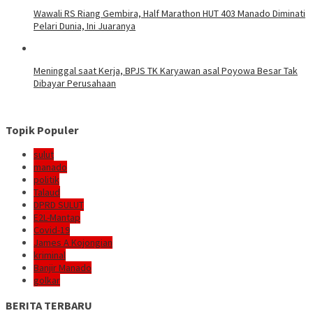
Wawali RS Riang Gembira, Half Marathon HUT 403 Manado Diminati
Pelari Dunia, Ini Juaranya
Meninggal saat Kerja, BPJS TK Karyawan asal Poyowa Besar Tak
Dibayar Perusahaan
Topik Populer
sulut
manado
politik
Talaud
DPRD SULUT
E2L-Mantap
Covid-19
James A Kojongian
kriminal
Banjir Manado
golkar
BERITA TERBARU