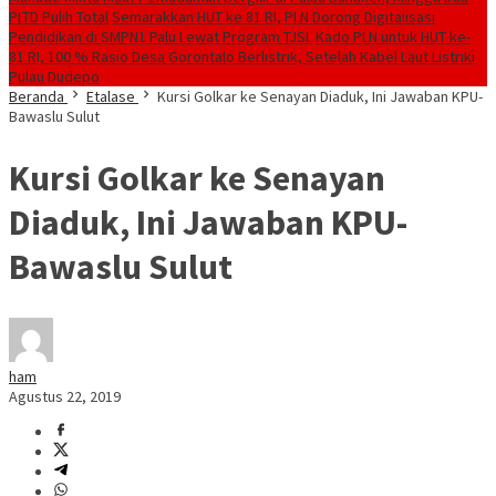
PLTD Pulih Total
Semarakkan HUT ke 81 RI, PLN Dorong Digitalisasi
Pendidikan di SMPN1 Palu Lewat Program TJSL
Kado PLN untuk HUT ke-
81 RI, 100 % Rasio Desa Gorontalo Berlistrik, Setelah Kabel Laut Listriki
Pulau Dudepo
Beranda
Etalase
Kursi Golkar ke Senayan Diaduk, Ini Jawaban KPU-
Bawaslu Sulut
Kursi Golkar ke Senayan
Diaduk, Ini Jawaban KPU-
Bawaslu Sulut
ham
Agustus 22, 2019