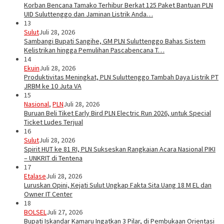
Korban Bencana Tamako Terhibur Berkat 125 Paket Bantuan PLN
UID Suluttenggo dan Jaminan Listrik Anda…
13
Sulut
Juli 28, 2026
Sambangi Bupati Sangihe, GM PLN Suluttenggo Bahas Sistem
Kelistrikan hingga Pemulihan Pascabencana T…
14
Ekuin
Juli 28, 2026
Produktivitas Meningkat, PLN Suluttenggo Tambah Daya Listrik PT
JRBM ke 10 Juta VA
15
Nasional
,
PLN
Juli 28, 2026
Buruan Beli Tiket Early Bird PLN Electric Run 2026, untuk Special
Ticket Ludes Terjual
16
Sulut
Juli 28, 2026
Spirit HUT ke 81 RI, PLN Sukseskan Rangkaian Acara Nasional PIKI
– UNKRIT di Tentena
17
Etalase
Juli 28, 2026
Luruskan Opini, Kejati Sulut Ungkap Fakta Sita Uang 18 M EL dan
Owner IT Center
18
BOLSEL
Juli 27, 2026
Bupati Iskandar Kamaru Ingatkan 3 Pilar, di Pembukaan Orientasi