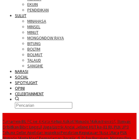
EKUIN
PENDIDIKAN
SULUT
MINAHASA
MINSEL
MINUT
MONGONDOW RAYA
BITUNG
BOLTIM
BOLMUT
TALAUD
SANGIHE
NARASI
SOCIAL
SPOTYLIGHT
OPINI
CELEBTAINMENT
BERITA TERBARU
Turnamen BU FC ke 4 Kata Ketua Askot Manado Makin Inovatif, Banyak
Orbitkan Bibit Unggul
Jaga Listrik Andal Jelang HUT ke-81 RI, PLN UP3
Tahuna Gelar Apel dan Inspeksi Peralatan Kepulauan Nusa Utara
PLN
Manado Minta Maaf Pemadaman Bergilir di Pulau Bunaken, Minggu Dua