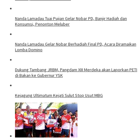
Nanda Lamadau Tuai Pujian Gelar Nobar PD, Banjir Hadiah dan
Konsumsi, Penonton Meluber
Nanda Lamadau Gelar Nobar Berhadiah Final PD, Acara Diramaikan
Lomba Domino
Dukung Tambang JRBM, Pangdam XIII Merdeka akan Laporkan PETI
di Bakan ke Gubernur YSK
Kejagung Ultimatum Kejati Sulut Stop Usut MBG