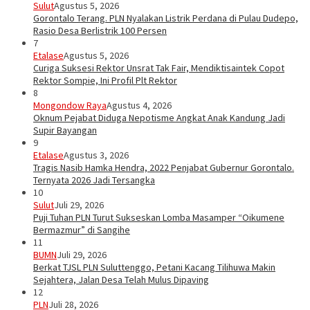
Sulut
Agustus 5, 2026
Gorontalo Terang. PLN Nyalakan Listrik Perdana di Pulau Dudepo,
Rasio Desa Berlistrik 100 Persen
7
Etalase
Agustus 5, 2026
Curiga Suksesi Rektor Unsrat Tak Fair, Mendiktisaintek Copot
Rektor Sompie, Ini Profil Plt Rektor
8
Mongondow Raya
Agustus 4, 2026
Oknum Pejabat Diduga Nepotisme Angkat Anak Kandung Jadi
Supir Bayangan
9
Etalase
Agustus 3, 2026
Tragis Nasib Hamka Hendra, 2022 Penjabat Gubernur Gorontalo.
Ternyata 2026 Jadi Tersangka
10
Sulut
Juli 29, 2026
Puji Tuhan PLN Turut Sukseskan Lomba Masamper “Oikumene
Bermazmur” di Sangihe
11
BUMN
Juli 29, 2026
Berkat TJSL PLN Suluttenggo, Petani Kacang Tilihuwa Makin
Sejahtera, Jalan Desa Telah Mulus Dipaving
12
PLN
Juli 28, 2026