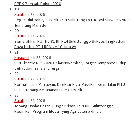
PPPK Pemkab Bolsel 2026
19
Sulut
Juli 27, 2026
Cegah Dini Bahaya Listrik, PLN Suluttenggo Literasi Siswa SMAN 3
Tuminting Manado
20
Sulut
Juli 27, 2026
Semarakkan HUT ke-81 RI, PLN Suluttenggo Sukses Tingkatkan
Daya Listrik PT J RBM ke 10 Juta VA
21
Nasional
Juli 27, 2026
PLN Electric Run 2026 Gelar November, Target Kampanye Hidup
Sehat dan Transisi Energi
22
Sulut
Juli 25, 2026
Hormati Jasa Pahlawan, Direktur Rizal Pastikan Keandalan PLTU
Palu 3 Topang Ketahanan Energi Listrik…
23
Sulut
Juli 24, 2026
Topang Usaha Petani Bunga Krisan, PLN UID Suluttenggo
Resmikan Program Electrifying Agriculture di T…