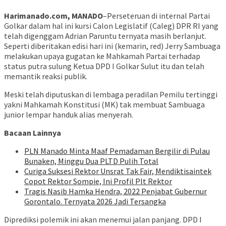
Harimanado.com, MANADO
–Perseteruan di internal Partai
Golkar dalam hal ini kursi Calon Legislatif (Caleg) DPR RI yang
telah digenggam Adrian Paruntu ternyata masih berlanjut.
Seperti diberitakan edisi hari ini (kemarin, red) Jerry Sambuaga
melakukan upaya gugatan ke Mahkamah Partai terhadap
status putra sulung Ketua DPD I Golkar Sulut itu dan telah
memantik reaksi publik.
Meski telah diputuskan di lembaga peradilan Pemilu tertinggi
yakni Mahkamah Konstitusi (MK) tak membuat Sambuaga
junior lempar handuk alias menyerah.
Bacaan Lainnya
PLN Manado Minta Maaf Pemadaman Bergilir di Pulau
Bunaken, Minggu Dua PLTD Pulih Total
Curiga Suksesi Rektor Unsrat Tak Fair, Mendiktisaintek
Copot Rektor Sompie, Ini Profil Plt Rektor
Tragis Nasib Hamka Hendra, 2022 Penjabat Gubernur
Gorontalo. Ternyata 2026 Jadi Tersangka
Diprediksi polemik ini akan menemui jalan panjang. DPD I