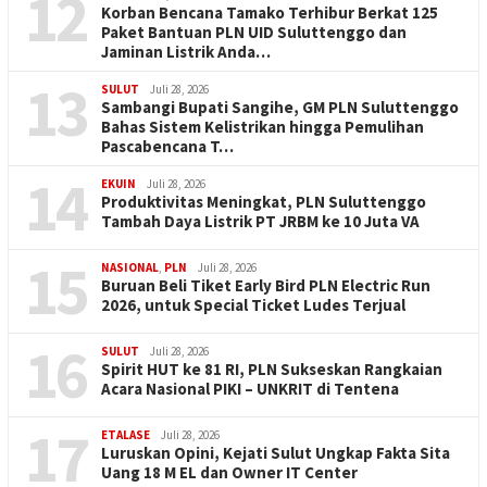
12
Korban Bencana Tamako Terhibur Berkat 125
Paket Bantuan PLN UID Suluttenggo dan
Jaminan Listrik Anda…
13
SULUT
Juli 28, 2026
Sambangi Bupati Sangihe, GM PLN Suluttenggo
Bahas Sistem Kelistrikan hingga Pemulihan
Pascabencana T…
14
EKUIN
Juli 28, 2026
Produktivitas Meningkat, PLN Suluttenggo
Tambah Daya Listrik PT JRBM ke 10 Juta VA
15
NASIONAL
,
PLN
Juli 28, 2026
Buruan Beli Tiket Early Bird PLN Electric Run
2026, untuk Special Ticket Ludes Terjual
16
SULUT
Juli 28, 2026
Spirit HUT ke 81 RI, PLN Sukseskan Rangkaian
Acara Nasional PIKI – UNKRIT di Tentena
17
ETALASE
Juli 28, 2026
Luruskan Opini, Kejati Sulut Ungkap Fakta Sita
Uang 18 M EL dan Owner IT Center