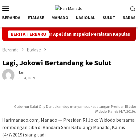
Loncat
Menu
ke
Mobile
konten
BERANDA
ETALASE
MANADO
NASIONAL
SULUT
NARASI
Tahuna Gelar Apel dan Inspeksi Peralatan Kepulauan Nusa Utara
BERITA TERBARU
Beranda
Etalase
Lagi, Jokowi Bertandang ke Sulut
Ham
Juli 4, 2019
Gubernur Sulut Olly Dondokambey menyambut kedatangan Presiden RI Joko
Widodo, Kamis (4/7/2019).
Harimanado.com, Manado — Presiden RI Joko Widodo bersama
rombongan tiba di Bandara Sam Ratulangi Manado, Kamis
(4/7/2019) siang tadi.