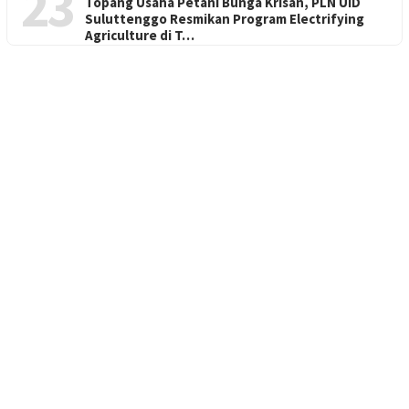
23
Topang Usaha Petani Bunga Krisan, PLN UID
Suluttenggo Resmikan Program Electrifying
Agriculture di T…