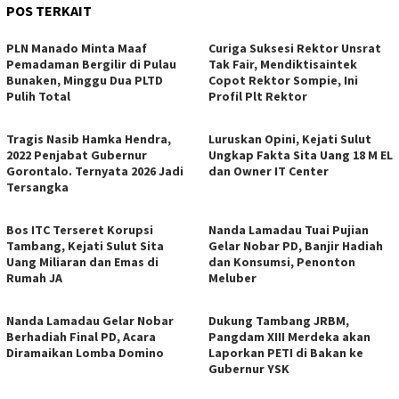
POS TERKAIT
PLN Manado Minta Maaf
Curiga Suksesi Rektor Unsrat
Pemadaman Bergilir di Pulau
Tak Fair, Mendiktisaintek
Bunaken, Minggu Dua PLTD
Copot Rektor Sompie, Ini
Pulih Total
Profil Plt Rektor
Tragis Nasib Hamka Hendra,
Luruskan Opini, Kejati Sulut
2022 Penjabat Gubernur
Ungkap Fakta Sita Uang 18 M EL
Gorontalo. Ternyata 2026 Jadi
dan Owner IT Center
Tersangka
Bos ITC Terseret Korupsi
Nanda Lamadau Tuai Pujian
Tambang, Kejati Sulut Sita
Gelar Nobar PD, Banjir Hadiah
Uang Miliaran dan Emas di
dan Konsumsi, Penonton
Rumah JA
Meluber
Nanda Lamadau Gelar Nobar
Dukung Tambang JRBM,
Berhadiah Final PD, Acara
Pangdam XIII Merdeka akan
Diramaikan Lomba Domino
Laporkan PETI di Bakan ke
Gubernur YSK