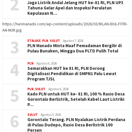
2
Jaga Listrik Andal Jelang HUT ke-81 RI, PLN UP3
Tahuna Gelar Apel dan Inspeksi Peralatan
Kepulauan N…
https://harimanado.com/wp-content/uploads/2026/03/IKLAN-IDUL-FITRI-
AN-NUR.jpg
3
ETALASE
,
PLN
,
SULUT
Agustus 7, 2026
PLN Manado Minta Maaf Pemadaman Bergilir di
Pulau Bunaken, Minggu Dua PLTD Pulih Total
4
PLN
Agustus 6, 2026
Semarakkan HUT ke 81 RI, PLN Dorong
Digitalisasi Pendidikan di SMPN1 Palu Lewat
Program TJSL
5
PLN
,
SULUT
Agustus 6, 2026
Kado PLN untuk HUT ke- 81 RI, 100 % Rasio Desa
Gorontalo Berlistrik, Setelah Kabel Laut Listriki
P…
6
SULUT
Agustus 5, 2026
Gorontalo Terang. PLN Nyalakan Listrik Perdana
di Pulau Dudepo, Rasio Desa Berlistrik 100
Persen