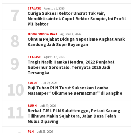
7
ETALASE
Agustus 5, 2026
Curiga Suksesi Rektor Unsrat Tak Fair,
Mendiktisaintek Copot Rektor Sompie, Ini Profil
Plt Rektor
8
MONGONDOW RAYA
Agustus 4, 2026
Oknum Pejabat Diduga Nepotisme Angkat Anak
Kandung Jadi Supir Bayangan
9
ETALASE
Agustus 3, 2026
Tragis Nasib Hamka Hendra, 2022 Penjabat
Gubernur Gorontalo. Ternyata 2026 Jadi
Tersangka
10
SULUT
Juli 29, 2026
Puji Tuhan PLN Turut Sukseskan Lomba
Masamper “Oikumene Bermazmur” di Sangihe
11
BUMN
Juli 29, 2026
Berkat TJSL PLN Suluttenggo, Petani Kacang
Tilihuwa Makin Sejahtera, Jalan Desa Telah
Mulus Dipaving
PLN
Juli 28, 2026