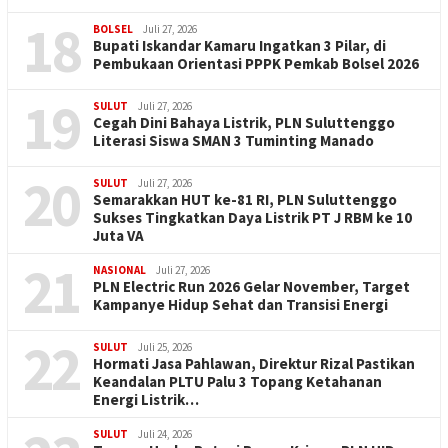
18
BOLSEL
Juli 27, 2026
Bupati Iskandar Kamaru Ingatkan 3 Pilar, di
Pembukaan Orientasi PPPK Pemkab Bolsel 2026
19
SULUT
Juli 27, 2026
Cegah Dini Bahaya Listrik, PLN Suluttenggo
Literasi Siswa SMAN 3 Tuminting Manado
20
SULUT
Juli 27, 2026
Semarakkan HUT ke-81 RI, PLN Suluttenggo
Sukses Tingkatkan Daya Listrik PT J RBM ke 10
Juta VA
21
NASIONAL
Juli 27, 2026
PLN Electric Run 2026 Gelar November, Target
Kampanye Hidup Sehat dan Transisi Energi
22
SULUT
Juli 25, 2026
Hormati Jasa Pahlawan, Direktur Rizal Pastikan
Keandalan PLTU Palu 3 Topang Ketahanan
Energi Listrik…
SULUT
Juli 24, 2026