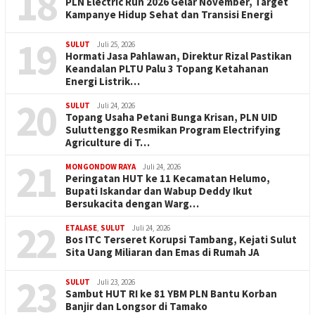
18
PLN Electric Run 2026 Gelar November, Target
Kampanye Hidup Sehat dan Transisi Energi
19
SULUT
Juli 25, 2026
Hormati Jasa Pahlawan, Direktur Rizal Pastikan
Keandalan PLTU Palu 3 Topang Ketahanan
Energi Listrik…
20
SULUT
Juli 24, 2026
Topang Usaha Petani Bunga Krisan, PLN UID
Suluttenggo Resmikan Program Electrifying
Agriculture di T…
21
MONGONDOW RAYA
Juli 24, 2026
Peringatan HUT ke 11 Kecamatan Helumo,
Bupati Iskandar dan Wabup Deddy Ikut
Bersukacita dengan Warg…
22
ETALASE
,
SULUT
Juli 24, 2026
Bos ITC Terseret Korupsi Tambang, Kejati Sulut
Sita Uang Miliaran dan Emas di Rumah JA
23
SULUT
Juli 23, 2026
Sambut HUT RI ke 81 YBM PLN Bantu Korban
Banjir dan Longsor di Tamako