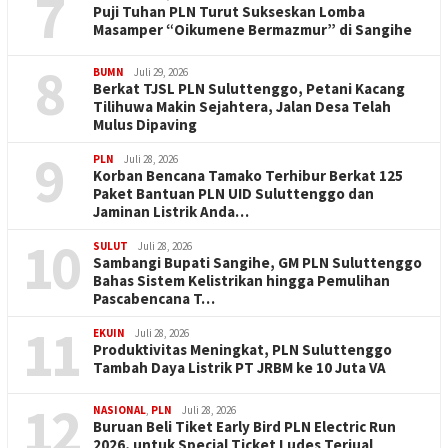
7
Puji Tuhan PLN Turut Sukseskan Lomba
Masamper “Oikumene Bermazmur” di Sangihe
8
BUMN
Juli 29, 2026
Berkat TJSL PLN Suluttenggo, Petani Kacang
Tilihuwa Makin Sejahtera, Jalan Desa Telah
Mulus Dipaving
9
PLN
Juli 28, 2026
Korban Bencana Tamako Terhibur Berkat 125
Paket Bantuan PLN UID Suluttenggo dan
Jaminan Listrik Anda…
10
SULUT
Juli 28, 2026
Sambangi Bupati Sangihe, GM PLN Suluttenggo
Bahas Sistem Kelistrikan hingga Pemulihan
Pascabencana T…
11
EKUIN
Juli 28, 2026
Produktivitas Meningkat, PLN Suluttenggo
Tambah Daya Listrik PT JRBM ke 10 Juta VA
12
NASIONAL
,
PLN
Juli 28, 2026
Buruan Beli Tiket Early Bird PLN Electric Run
2026, untuk Special Ticket Ludes Terjual