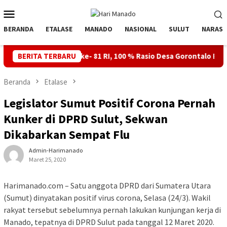
Loncat
Menu
ke
Mobile
konten
BERANDA
ETALASE
MANADO
NASIONAL
SULUT
NARASI
k HUT ke- 81 RI, 100 % Rasio Desa Gorontalo Berlistrik, Setelah 
BERITA TERBARU
Beranda
Etalase
Legislator Sumut Positif Corona Pernah
Kunker di DPRD Sulut, Sekwan
Dikabarkan Sempat Flu
Admin-Harimanado
Maret 25, 2020
Harimanado.com – Satu anggota DPRD dari Sumatera Utara
(Sumut) dinyatakan positif virus corona, Selasa (24/3). Wakil
rakyat tersebut sebelumnya pernah lakukan kunjungan kerja di
Manado, tepatnya di DPRD Sulut pada tanggal 12 Maret 2020.