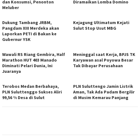
dan Konsumsi, Penonton
Diramaikan Lomba Domino
Meluber
Dukung Tambang JRBM,
Kejagung Ultimatum Kejati
Pangdam XIII Merdeka akan
Sulut Stop Usut MBG
Laporkan PETI di Bakan ke
Gubernur YSK
Wawali RS Riang Gembira, Half
Meninggal saat Kerja, BPJS TK
Marathon HUT 403 Manado
Karyawan asal Poyowa Besar
Diminati Pelari Dunia, Ini
Tak Dibayar Perusahaan
Juaranya
Terobos Medan Berbahaya,
PLN Suluttengo Jamin Listrik
PLN Suluttenggo Sukses Aliri
Aman, Tak Ada Padam Bergilir
99,56 % Desa di Sulut
di Musim Kemarau Panjang