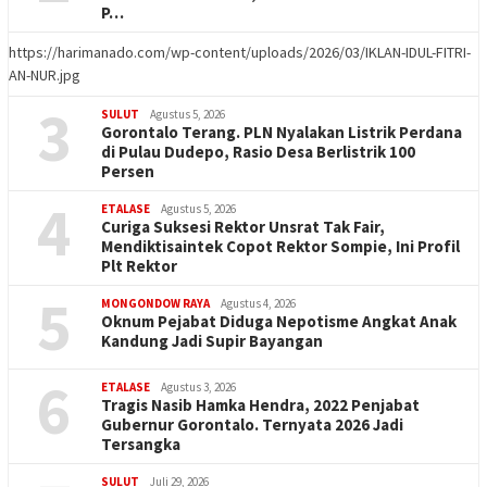
P…
https://harimanado.com/wp-content/uploads/2026/03/IKLAN-IDUL-FITRI-
AN-NUR.jpg
3
SULUT
Agustus 5, 2026
Gorontalo Terang. PLN Nyalakan Listrik Perdana
di Pulau Dudepo, Rasio Desa Berlistrik 100
Persen
4
ETALASE
Agustus 5, 2026
Curiga Suksesi Rektor Unsrat Tak Fair,
Mendiktisaintek Copot Rektor Sompie, Ini Profil
Plt Rektor
5
MONGONDOW RAYA
Agustus 4, 2026
Oknum Pejabat Diduga Nepotisme Angkat Anak
Kandung Jadi Supir Bayangan
6
ETALASE
Agustus 3, 2026
Tragis Nasib Hamka Hendra, 2022 Penjabat
Gubernur Gorontalo. Ternyata 2026 Jadi
Tersangka
SULUT
Juli 29, 2026