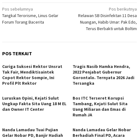
Navigasi
Pos sebelumnya
Pos berikutnya
Tangkal Terorisme, Linus Gelar
Relawan SB Disinfektan 11 Desa
pos
Forum Torang Bacerita
Nuangan, Habib Umar: Pak Edo,
Terus Berbakti untuk Boltim
POS TERKAIT
Curiga Suksesi Rektor Unsrat
Tragis Nasib Hamka Hendra,
Tak Fair, Mendiktisaintek
2022 Penjabat Gubernur
Copot Rektor Sompie, Ini
Gorontalo. Ternyata 2026 Jadi
Profil Plt Rektor
Tersangka
Luruskan Opini, Kejati Sulut
Bos ITC Terseret Korupsi
Ungkap Fakta Sita Uang 18 M EL
Tambang, Kejati Sulut Sita
dan Owner IT Center
Uang Miliaran dan Emas di
Rumah JA
Nanda Lamadau Tuai Pujian
Nanda Lamadau Gelar Nobar
Gelar Nobar PD, Banjir Hadiah
Berhadiah Final PD, Acara