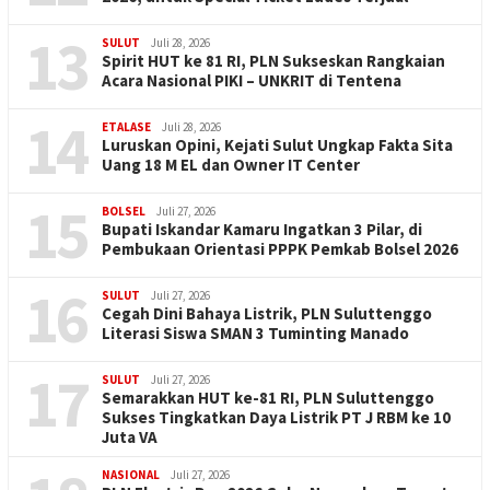
13
SULUT
Juli 28, 2026
Spirit HUT ke 81 RI, PLN Sukseskan Rangkaian
Acara Nasional PIKI – UNKRIT di Tentena
14
ETALASE
Juli 28, 2026
Luruskan Opini, Kejati Sulut Ungkap Fakta Sita
Uang 18 M EL dan Owner IT Center
15
BOLSEL
Juli 27, 2026
Bupati Iskandar Kamaru Ingatkan 3 Pilar, di
Pembukaan Orientasi PPPK Pemkab Bolsel 2026
16
SULUT
Juli 27, 2026
Cegah Dini Bahaya Listrik, PLN Suluttenggo
Literasi Siswa SMAN 3 Tuminting Manado
17
SULUT
Juli 27, 2026
Semarakkan HUT ke-81 RI, PLN Suluttenggo
Sukses Tingkatkan Daya Listrik PT J RBM ke 10
Juta VA
NASIONAL
Juli 27, 2026