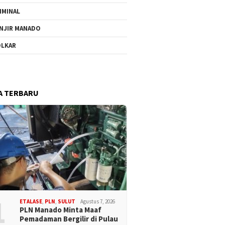
IMINAL
NJIR MANADO
LKAR
A TERBARU
1
ETALASE
,
PLN
,
SULUT
Agustus 7, 2026
PLN Manado Minta Maaf
Pemadaman Bergilir di Pulau