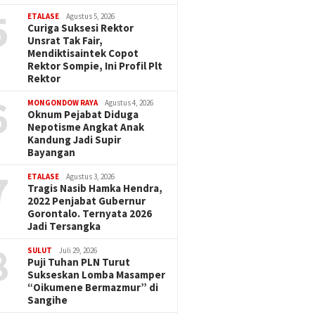
5
ETALASE
Agustus 5, 2026
Curiga Suksesi Rektor
Unsrat Tak Fair,
Mendiktisaintek Copot
Rektor Sompie, Ini Profil Plt
Rektor
6
MONGONDOW RAYA
Agustus 4, 2026
Oknum Pejabat Diduga
Nepotisme Angkat Anak
Kandung Jadi Supir
Bayangan
7
ETALASE
Agustus 3, 2026
Tragis Nasib Hamka Hendra,
2022 Penjabat Gubernur
Gorontalo. Ternyata 2026
Jadi Tersangka
8
SULUT
Juli 29, 2026
Puji Tuhan PLN Turut
Sukseskan Lomba Masamper
“Oikumene Bermazmur” di
Sangihe