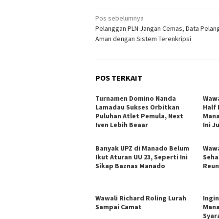
Navigasi
Pos sebelumnya
Pelanggan PLN Jangan Cemas, Data Pelan
pos
Aman dengan Sistem Terenkripsi
POS TERKAIT
Turnamen Domino Nanda
Wawa
Lamadau Sukses Orbitkan
Half
Puluhan Atlet Pemula, Next
Mana
Iven Lebih Beaar
Ini 
Banyak UPZ di Manado Belum
Wawa
Ikut Aturan UU 23, Seperti Ini
Seha
Sikap Baznas Manado
Reun
Wawali Richard Roling Lurah
Ingi
Sampai Camat
Mana
Syar