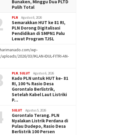
Bunaken, Minggu Dua PLTD
Pulih Total
2
PLN
Agustus 6, 2026
Semarakkan HUT ke 81 RI,
PLN Dorong Digitalisasi
Pendidikan di SMPN1 Palu
Lewat Program TJSL
//harimanado.com/wp-
/uploads/2026/03/IKLAN-IDUL-FITRI-AN-
g
3
PLN
,
SULUT
Agustus 6, 2026
Kado PLN untuk HUT ke- 81
RI, 100 % Rasio Desa
Gorontalo Berlistrik,
Setelah Kabel Laut Listriki
P…
4
SULUT
Agustus 5, 2026
Gorontalo Terang. PLN
Nyalakan Listrik Perdana di
Pulau Dudepo, Rasio Desa
Berlistrik 100 Persen