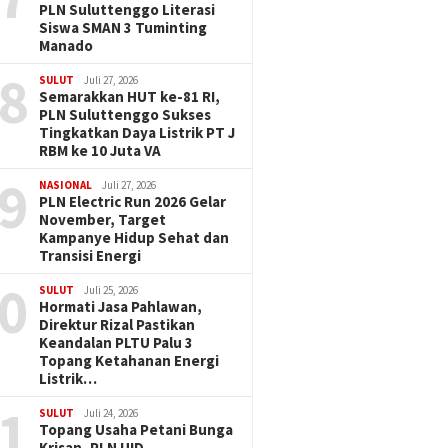
PLN Suluttenggo Literasi
Siswa SMAN 3 Tuminting
Manado
8
SULUT
Juli 27, 2026
Semarakkan HUT ke-81 RI,
PLN Suluttenggo Sukses
Tingkatkan Daya Listrik PT J
RBM ke 10 Juta VA
9
NASIONAL
Juli 27, 2026
PLN Electric Run 2026 Gelar
November, Target
Kampanye Hidup Sehat dan
Transisi Energi
0
SULUT
Juli 25, 2026
Hormati Jasa Pahlawan,
Direktur Rizal Pastikan
Keandalan PLTU Palu 3
Topang Ketahanan Energi
Listrik…
1
SULUT
Juli 24, 2026
Topang Usaha Petani Bunga
Krisan, PLN UID