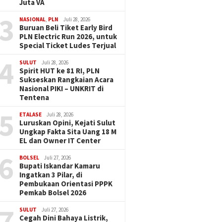
Juta VA
3
NASIONAL
,
PLN
Juli 28, 2026
Buruan Beli Tiket Early Bird
PLN Electric Run 2026, untuk
Special Ticket Ludes Terjual
4
SULUT
Juli 28, 2026
Spirit HUT ke 81 RI, PLN
Sukseskan Rangkaian Acara
Nasional PIKI – UNKRIT di
Tentena
5
ETALASE
Juli 28, 2026
Luruskan Opini, Kejati Sulut
Ungkap Fakta Sita Uang 18 M
EL dan Owner IT Center
6
BOLSEL
Juli 27, 2026
Bupati Iskandar Kamaru
Ingatkan 3 Pilar, di
Pembukaan Orientasi PPPK
Pemkab Bolsel 2026
7
SULUT
Juli 27, 2026
Cegah Dini Bahaya Listrik,