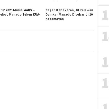
1
DP 2025 Mulus, AARS –
Cegah Kebakaran, 40 Relawan
ekot Manado Teken KUA-
Damkar Manado Disebar di 10
S
Kecamatan
1
1
1
1