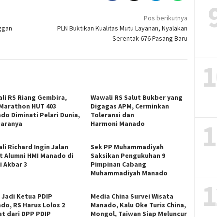
Pos berikutnya
ggan
PLN Buktikan Kualitas Mutu Layanan, Nyalakan
Serentak 676 Pasang Baru
1
li RS Riang Gembira,
Wawali RS Salut Bukber yang
 Marathon HUT 403
Digagas APM, Cerminkan
do Diminati Pelari Dunia,
Toleransi dan
1
Juaranya
Harmoni Manado
li Richard Ingin Jalan
Sek PP Muhammadiyah
t Alumni HMI Manado di
Saksikan Pengukuhan 9
i Akbar 3
Pimpinan Cabang
Muhammadiyah Manado
1
n Jadi Ketua PDIP
Media China Survei Wisata
do, RS Harus Lolos 2
Manado, Kalu Oke Turis China,
at dari DPP PDIP
Mongol, Taiwan Siap Meluncur