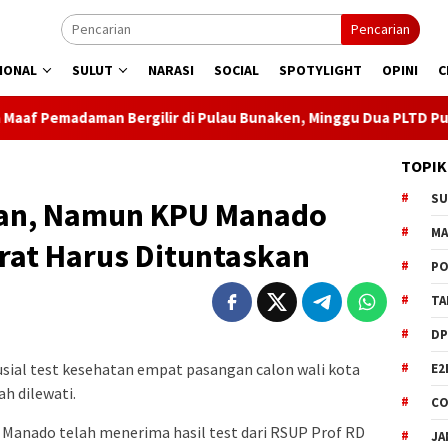
Pencarian
IONAL
SULUT
NARASI
SOCIAL
SPOTYLIGHT
OPINI
C
rgilir di Pulau Bunaken, Minggu Dua PLTD Pulih Total
S
TOPIK
S
tan, Namun KPU Manado
M
rat Harus Dituntaskan
PO
TA
DP
ial test kesehatan empat pasangan calon wali kota
E2
ah dilewati.
CO
Manado telah menerima hasil test dari RSUP Prof RD
JA