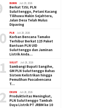
9
BUMN
Juli 29, 2026
Berkat TJSL PLN
Suluttenggo, Petani Kacang
Tilihuwa Makin Sejahtera,
Jalan Desa Telah Mulus
Dipaving
0
PLN
Juli 28, 2026
Korban Bencana Tamako
Terhibur Berkat 125 Paket
Bantuan PLN UID
Suluttenggo dan Jaminan
Listrik Anda…
1
SULUT
Juli 28, 2026
Sambangi Bupati Sangihe,
GM PLN Suluttenggo Bahas
Sistem Kelistrikan hingga
Pemulihan Pascabencana
T…
2
EKUIN
Juli 28, 2026
Produktivitas Meningkat,
PLN Suluttenggo Tambah
Daya Listrik PT JRBM ke 10