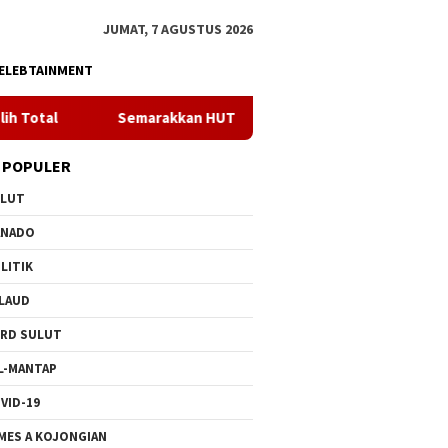
JUMAT, 7 AGUSTUS 2026
ELEBTAINMENT
emarakkan HUT ke 81 RI, PLN Dorong Digitalisasi Pendidikan di 
 POPULER
ULUT
ANADO
LITIK
LAUD
RD SULUT
L-MANTAP
VID-19
MES A KOJONGIAN