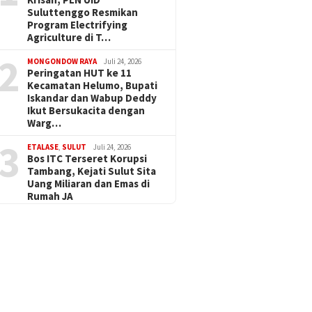
Suluttenggo Resmikan
Program Electrifying
Agriculture di T…
2
MONGONDOW RAYA
Juli 24, 2026
Peringatan HUT ke 11
Kecamatan Helumo, Bupati
Iskandar dan Wabup Deddy
Ikut Bersukacita dengan
Warg…
3
ETALASE
,
SULUT
Juli 24, 2026
Bos ITC Terseret Korupsi
Tambang, Kejati Sulut Sita
Uang Miliaran dan Emas di
Rumah JA