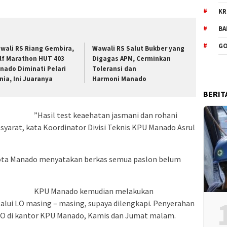
KR
BA
GO
wali RS Riang Gembira,
Wawali RS Salut Bukber yang
lf Marathon HUT 403
Digagas APM, Cerminkan
nado Diminati Pelari
Toleransi dan
nia, Ini Juaranya
Harmoni Manado
BERIT
”Hasil test keaehatan jasmani dan rohani
yarat, kata Koordinator Divisi Teknis KPU Manado Asrul
Kota Manado menyatakan berkas semua paslon belum
KPU Manado kemudian melakukan
lui LO masing – masing, supaya dilengkapi. Penyerahan
LO di kantor KPU Manado, Kamis dan Jumat malam.