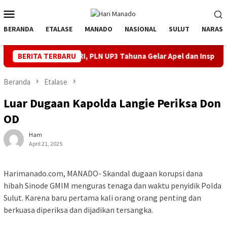
Loncat
Menu
ke
Mobile
konten
BERANDA
ETALASE
MANADO
NASIONAL
SULUT
NARASI
T ke-81 RI, PLN UP3 Tahuna Gelar Apel dan Inspeksi Peralatan Ke
BERITA TERBARU
Beranda
Etalase
Luar Dugaan Kapolda Langie Periksa Don
OD
Ham
April 21, 2025
Harimanado.com, MANADO- Skandal dugaan korupsi dana
hibah Sinode GMIM menguras tenaga dan waktu penyidik Polda
Sulut. Karena baru pertama kali orang orang penting dan
berkuasa diperiksa dan dijadikan tersangka.