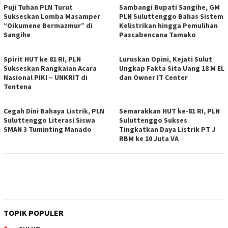
Puji Tuhan PLN Turut
Sambangi Bupati Sangihe, GM
Sukseskan Lomba Masamper
PLN Suluttenggo Bahas Sistem
“Oikumene Bermazmur” di
Kelistrikan hingga Pemulihan
Sangihe
Pascabencana Tamako
Spirit HUT ke 81 RI, PLN
Luruskan Opini, Kejati Sulut
Sukseskan Rangkaian Acara
Ungkap Fakta Sita Uang 18 M EL
Nasional PIKI – UNKRIT di
dan Owner IT Center
Tentena
Cegah Dini Bahaya Listrik, PLN
Semarakkan HUT ke-81 RI, PLN
Suluttenggo Literasi Siswa
Suluttenggo Sukses
SMAN 3 Tuminting Manado
Tingkatkan Daya Listrik PT J
RBM ke 10 Juta VA
TOPIK POPULER