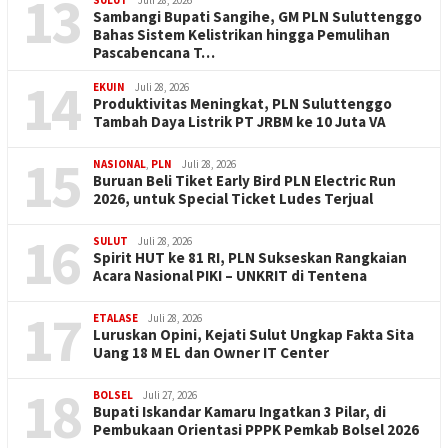
13
Sambangi Bupati Sangihe, GM PLN Suluttenggo
Bahas Sistem Kelistrikan hingga Pemulihan
Pascabencana T…
14
EKUIN
Juli 28, 2026
Produktivitas Meningkat, PLN Suluttenggo
Tambah Daya Listrik PT JRBM ke 10 Juta VA
15
NASIONAL
,
PLN
Juli 28, 2026
Buruan Beli Tiket Early Bird PLN Electric Run
2026, untuk Special Ticket Ludes Terjual
16
SULUT
Juli 28, 2026
Spirit HUT ke 81 RI, PLN Sukseskan Rangkaian
Acara Nasional PIKI – UNKRIT di Tentena
17
ETALASE
Juli 28, 2026
Luruskan Opini, Kejati Sulut Ungkap Fakta Sita
Uang 18 M EL dan Owner IT Center
18
BOLSEL
Juli 27, 2026
Bupati Iskandar Kamaru Ingatkan 3 Pilar, di
Pembukaan Orientasi PPPK Pemkab Bolsel 2026