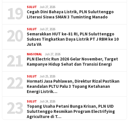
19
SULUT
Juli 27, 2026
Cegah Dini Bahaya Listrik, PLN Suluttenggo
Literasi Siswa SMAN 3 Tuminting Manado
20
SULUT
Juli 27, 2026
Semarakkan HUT ke-81 RI, PLN Suluttenggo
Sukses Tingkatkan Daya Listrik PT J RBM ke 10
Juta VA
21
NASIONAL
Juli 27, 2026
PLN Electric Run 2026 Gelar November, Target
Kampanye Hidup Sehat dan Transisi Energi
22
SULUT
Juli 25, 2026
Hormati Jasa Pahlawan, Direktur Rizal Pastikan
Keandalan PLTU Palu 3 Topang Ketahanan
Energi Listrik…
23
SULUT
Juli 24, 2026
Topang Usaha Petani Bunga Krisan, PLN UID
Suluttenggo Resmikan Program Electrifying
Agriculture di T…