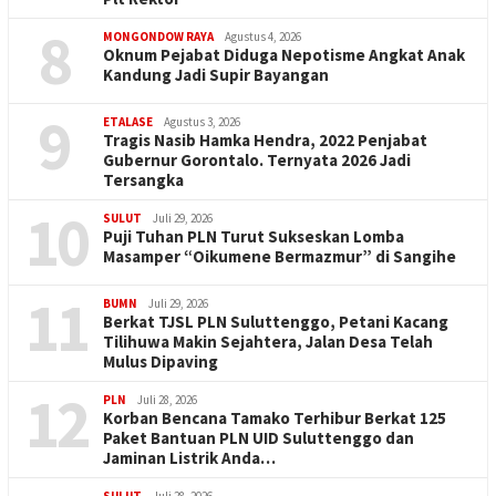
8
MONGONDOW RAYA
Agustus 4, 2026
Oknum Pejabat Diduga Nepotisme Angkat Anak
Kandung Jadi Supir Bayangan
9
ETALASE
Agustus 3, 2026
Tragis Nasib Hamka Hendra, 2022 Penjabat
Gubernur Gorontalo. Ternyata 2026 Jadi
Tersangka
10
SULUT
Juli 29, 2026
Puji Tuhan PLN Turut Sukseskan Lomba
Masamper “Oikumene Bermazmur” di Sangihe
11
BUMN
Juli 29, 2026
Berkat TJSL PLN Suluttenggo, Petani Kacang
Tilihuwa Makin Sejahtera, Jalan Desa Telah
Mulus Dipaving
12
PLN
Juli 28, 2026
Korban Bencana Tamako Terhibur Berkat 125
Paket Bantuan PLN UID Suluttenggo dan
Jaminan Listrik Anda…
SULUT
Juli 28, 2026