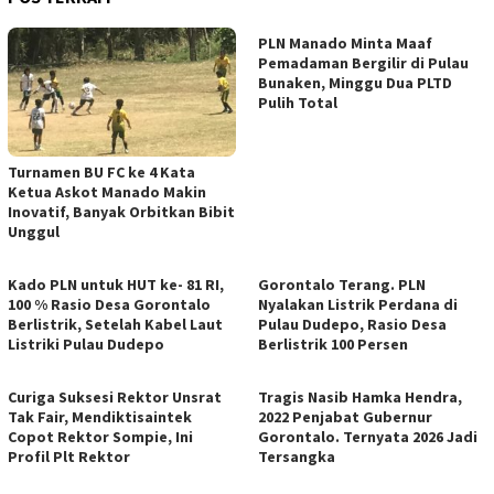
PLN Manado Minta Maaf
Pemadaman Bergilir di Pulau
Bunaken, Minggu Dua PLTD
Pulih Total
Turnamen BU FC ke 4 Kata
Ketua Askot Manado Makin
Inovatif, Banyak Orbitkan Bibit
Unggul
Kado PLN untuk HUT ke- 81 RI,
Gorontalo Terang. PLN
100 % Rasio Desa Gorontalo
Nyalakan Listrik Perdana di
Berlistrik, Setelah Kabel Laut
Pulau Dudepo, Rasio Desa
Listriki Pulau Dudepo
Berlistrik 100 Persen
Curiga Suksesi Rektor Unsrat
Tragis Nasib Hamka Hendra,
Tak Fair, Mendiktisaintek
2022 Penjabat Gubernur
Copot Rektor Sompie, Ini
Gorontalo. Ternyata 2026 Jadi
Profil Plt Rektor
Tersangka