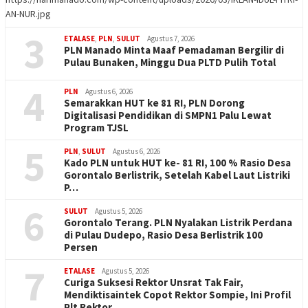
AN-NUR.jpg
3
ETALASE
,
PLN
,
SULUT
Agustus 7, 2026
PLN Manado Minta Maaf Pemadaman Bergilir di
Pulau Bunaken, Minggu Dua PLTD Pulih Total
4
PLN
Agustus 6, 2026
Semarakkan HUT ke 81 RI, PLN Dorong
Digitalisasi Pendidikan di SMPN1 Palu Lewat
Program TJSL
5
PLN
,
SULUT
Agustus 6, 2026
Kado PLN untuk HUT ke- 81 RI, 100 % Rasio Desa
Gorontalo Berlistrik, Setelah Kabel Laut Listriki
P…
6
SULUT
Agustus 5, 2026
Gorontalo Terang. PLN Nyalakan Listrik Perdana
di Pulau Dudepo, Rasio Desa Berlistrik 100
Persen
7
ETALASE
Agustus 5, 2026
Curiga Suksesi Rektor Unsrat Tak Fair,
Mendiktisaintek Copot Rektor Sompie, Ini Profil
Plt Rektor