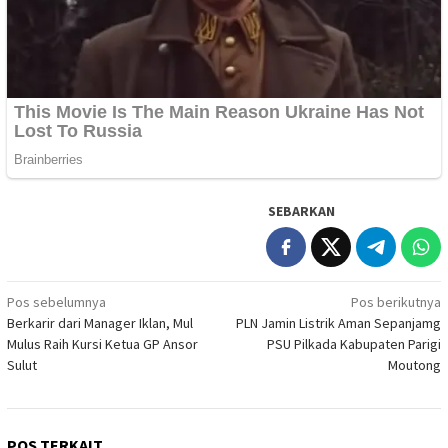
SEBARKAN
Navigasi
Pos sebelumnya
Pos berikutnya
Berkarir dari Manager Iklan, Mul
PLN Jamin Listrik Aman Sepanjamg
pos
Mulus Raih Kursi Ketua GP Ansor
PSU Pilkada Kabupaten Parigi
Sulut
Moutong
POS TERKAIT