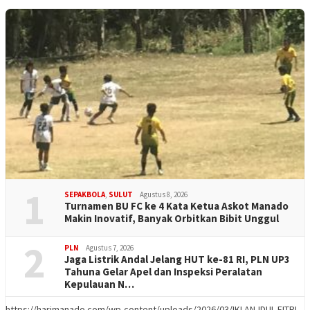
1
SEPAKBOLA
,
SULUT
Agustus 8, 2026
Turnamen BU FC ke 4 Kata Ketua Askot Manado
Makin Inovatif, Banyak Orbitkan Bibit Unggul
2
PLN
Agustus 7, 2026
Jaga Listrik Andal Jelang HUT ke-81 RI, PLN UP3
Tahuna Gelar Apel dan Inspeksi Peralatan
Kepulauan N…
https://harimanado.com/wp-content/uploads/2026/03/IKLAN-IDUL-FITRI-