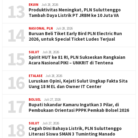
13
EKUIN
Juli 28, 2026
Produktivitas Meningkat, PLN Suluttenggo
Tambah Daya Listrik PT JRBM ke 10 Juta VA
14
NASIONAL
,
PLN
Juli 28, 2026
Buruan Beli Tiket Early Bird PLN Electric Run
2026, untuk Special Ticket Ludes Terjual
15
SULUT
Juli 28, 2026
Spirit HUT ke 81 RI, PLN Sukseskan Rangkaian
Acara Nasional PIKI – UNKRIT di Tentena
16
ETALASE
Juli 28, 2026
Luruskan Opini, Kejati Sulut Ungkap Fakta Sita
Uang 18 M EL dan Owner IT Center
17
BOLSEL
Juli 27, 2026
Bupati Iskandar Kamaru Ingatkan 3 Pilar, di
Pembukaan Orientasi PPPK Pemkab Bolsel 2026
18
SULUT
Juli 27, 2026
Cegah Dini Bahaya Listrik, PLN Suluttenggo
Literasi Siswa SMAN 3 Tuminting Manado