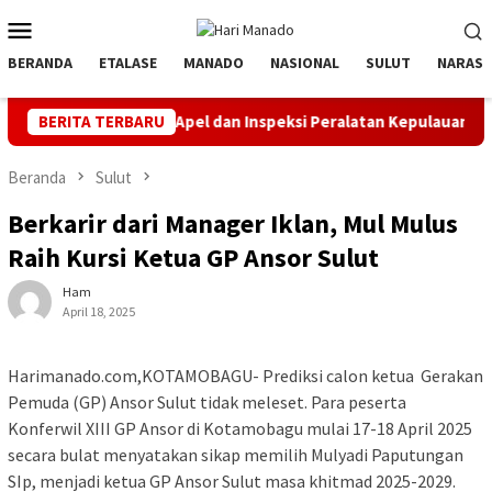
Loncat
Menu
ke
Mobile
konten
BERANDA
ETALASE
MANADO
NASIONAL
SULUT
NARASI
na Gelar Apel dan Inspeksi Peralatan Kepulauan Nusa Utara
BERITA TERBARU
Beranda
Sulut
Berkarir dari Manager Iklan, Mul Mulus
Raih Kursi Ketua GP Ansor Sulut
Ham
April 18, 2025
Harimanado.com,KOTAMOBAGU- Prediksi calon ketua Gerakan
Pemuda (GP) Ansor Sulut tidak meleset. Para peserta
Konferwil XIII GP Ansor di Kotamobagu mulai 17-18 April 2025
secara bulat menyatakan sikap memilih Mulyadi Paputungan
SIp, menjadi ketua GP Ansor Sulut masa khitmad 2025-2029.