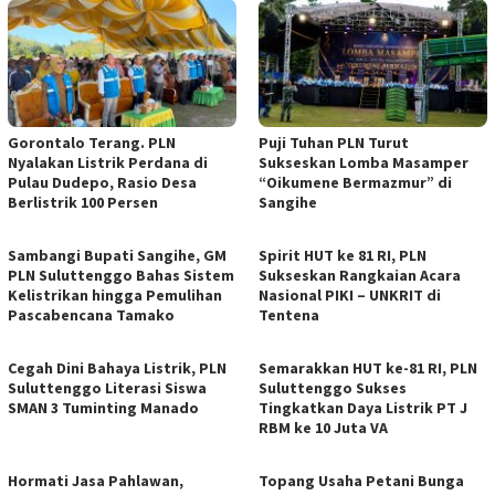
Gorontalo Terang. PLN
Puji Tuhan PLN Turut
Nyalakan Listrik Perdana di
Sukseskan Lomba Masamper
Pulau Dudepo, Rasio Desa
“Oikumene Bermazmur” di
Berlistrik 100 Persen
Sangihe
Sambangi Bupati Sangihe, GM
Spirit HUT ke 81 RI, PLN
PLN Suluttenggo Bahas Sistem
Sukseskan Rangkaian Acara
Kelistrikan hingga Pemulihan
Nasional PIKI – UNKRIT di
Pascabencana Tamako
Tentena
Cegah Dini Bahaya Listrik, PLN
Semarakkan HUT ke-81 RI, PLN
Suluttenggo Literasi Siswa
Suluttenggo Sukses
SMAN 3 Tuminting Manado
Tingkatkan Daya Listrik PT J
RBM ke 10 Juta VA
Hormati Jasa Pahlawan,
Topang Usaha Petani Bunga