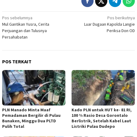
Navigasi
Pos sebelumnya
Pos berikutnya
Mul Gantikan Yusra, Cerita
Luar Dugaan Kapolda Langie
pos
Perjuangan dan Tulusnya
Periksa Don OD
Persahabatan
POS TERKAIT
PLN Manado Minta Maaf
Kado PLN untuk HUT ke- 81 RI,
Pemadaman Bergilir di Pulau
100 % Rasio Desa Gorontalo
Bunaken, Minggu Dua PLTD
Berlistrik, Setelah Kabel Laut
Pulih Total
Listriki Pulau Dudepo