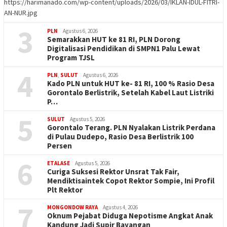
https://harimanado.com/wp-content/uploads/2026/03/IKLAN-IDUL-FITRI-
AN-NUR.jpg
3
PLN
Agustus 6, 2026
Semarakkan HUT ke 81 RI, PLN Dorong
Digitalisasi Pendidikan di SMPN1 Palu Lewat
Program TJSL
4
PLN
,
SULUT
Agustus 6, 2026
Kado PLN untuk HUT ke- 81 RI, 100 % Rasio Desa
Gorontalo Berlistrik, Setelah Kabel Laut Listriki
P…
5
SULUT
Agustus 5, 2026
Gorontalo Terang. PLN Nyalakan Listrik Perdana
di Pulau Dudepo, Rasio Desa Berlistrik 100
Persen
6
ETALASE
Agustus 5, 2026
Curiga Suksesi Rektor Unsrat Tak Fair,
Mendiktisaintek Copot Rektor Sompie, Ini Profil
Plt Rektor
7
MONGONDOW RAYA
Agustus 4, 2026
Oknum Pejabat Diduga Nepotisme Angkat Anak
Kandung Jadi Supir Bayangan