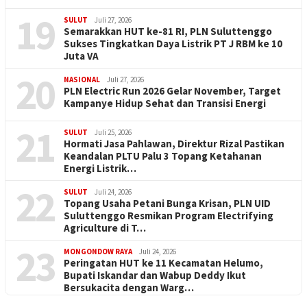
19
SULUT
Juli 27, 2026
Semarakkan HUT ke-81 RI, PLN Suluttenggo
Sukses Tingkatkan Daya Listrik PT J RBM ke 10
Juta VA
20
NASIONAL
Juli 27, 2026
PLN Electric Run 2026 Gelar November, Target
Kampanye Hidup Sehat dan Transisi Energi
21
SULUT
Juli 25, 2026
Hormati Jasa Pahlawan, Direktur Rizal Pastikan
Keandalan PLTU Palu 3 Topang Ketahanan
Energi Listrik…
22
SULUT
Juli 24, 2026
Topang Usaha Petani Bunga Krisan, PLN UID
Suluttenggo Resmikan Program Electrifying
Agriculture di T…
23
MONGONDOW RAYA
Juli 24, 2026
Peringatan HUT ke 11 Kecamatan Helumo,
Bupati Iskandar dan Wabup Deddy Ikut
Bersukacita dengan Warg…