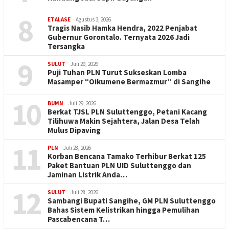
8
ETALASE
Agustus 3, 2026
Tragis Nasib Hamka Hendra, 2022 Penjabat
Gubernur Gorontalo. Ternyata 2026 Jadi
Tersangka
9
SULUT
Juli 29, 2026
Puji Tuhan PLN Turut Sukseskan Lomba
Masamper “Oikumene Bermazmur” di Sangihe
10
BUMN
Juli 29, 2026
Berkat TJSL PLN Suluttenggo, Petani Kacang
Tilihuwa Makin Sejahtera, Jalan Desa Telah
Mulus Dipaving
11
PLN
Juli 28, 2026
Korban Bencana Tamako Terhibur Berkat 125
Paket Bantuan PLN UID Suluttenggo dan
Jaminan Listrik Anda…
12
SULUT
Juli 28, 2026
Sambangi Bupati Sangihe, GM PLN Suluttenggo
Bahas Sistem Kelistrikan hingga Pemulihan
Pascabencana T…