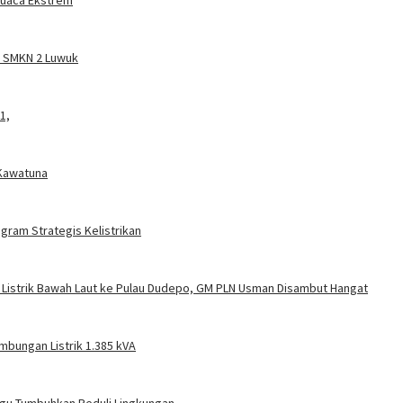
 Cuaca Ekstrem
a SMKN 2 Luwuk
1,
 Kawatuna
gram Strategis Kelistrikan
 Listrik Bawah Laut ke Pulau Dudepo, GM PLN Usman Disambut Hangat
mbungan Listrik 1.385 kVA