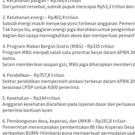
1. Ketahanan pangan – Rp164,4 triliun
Dari jumlah tersebut, subsidi pupuk mencapai Rp53,3 triliun dan
2. Ketahanan energi – Rp402,4 triliun
Subsidi energi masih menyerap porsi terbesar anggaran. Pemerin
Tak hanya itu, anggaran energi juga diarahkan untuk pengembang
bagian dari upaya meningkatkan akses dan memperluas pemanfaat
3. Program Makan Bergizi Gratis (MBG) – Rp335 triliun
Program MBG menjadi salah satu prioritas besar dalam APBN 202
balita.
Selain memberikan asupan gizi, MBG juga diharapkan memberi
4. Pendidikan – Rp757,8 triliun
Sektor pendidikan memperoleh alokasi terbesar dalam APBN 2026.
beasiswa LPDP untuk 4.000 penerima.
5. Kesehatan – Rp244 triliun
Anggaran kesehatan diarahkan pada layanan dasar dan perluasan 
penerima bantuan iuran.
6. Pembangunan desa, koperasi, dan UMKM – Rp181,8 triliun
Pemerintah merencanakan pembentukan 80 ribu Koperasi Desa (K
perbankan BUMN (Himbara) guna memperkuat permodalan usaha