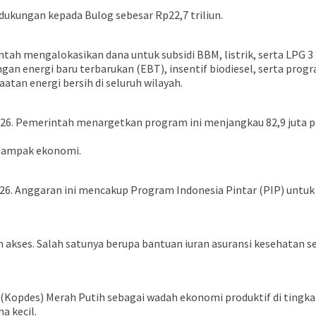
 dukungan kepada Bulog sebesar Rp22,7 triliun.
tah mengalokasikan dana untuk subsidi BBM, listrik, serta LPG 3
an energi baru terbarukan (EBT), insentif biodiesel, serta progr
an energi bersih di seluruh wilayah.
6. Pemerintah menargetkan program ini menjangkau 82,9 juta pen
 dampak ekonomi.
 Anggaran ini mencakup Program Indonesia Pintar (PIP) untuk 21,
akses. Salah satunya berupa bantuan iuran asuransi kesehatan sebe
opdes) Merah Putih sebagai wadah ekonomi produktif di tingkat
 kecil.