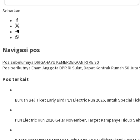
Sebarkan
Navigasi pos
Pos sebelumnya
DIRGAHAYU KEMERDEKAAN RI KE 80
Pos berikutnya
Enam Anggota DPR RI Sulut, Dapat Kontrak Rumah 50 Juta
Pos terkait
Buruan Beli Tiket Early Bird PLN Electric Run 2026, untuk Special Tic
PLN Electric Run 2026 Gelar November, Target Kampanye Hidup Seha