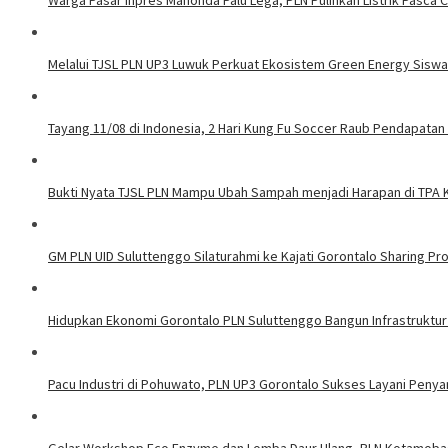
Warga Pasar Inpres Manonda Palu Lega, PLN Pulihkan Listrik Pasca
Melalui TJSL PLN UP3 Luwuk Perkuat Ekosistem Green Energy Sisw
Tayang 11/08 di Indonesia, 2 Hari Kung Fu Soccer Raub Pendapatan 
Bukti Nyata TJSL PLN Mampu Ubah Sampah menjadi Harapan di TPA
GM PLN UID Suluttenggo Silaturahmi ke Kajati Gorontalo Sharing Pro
Hidupkan Ekonomi Gorontalo PLN Suluttenggo Bangun Infrastruktur
Pacu Industri di Pohuwato, PLN UP3 Gorontalo Sukses Layani Penya