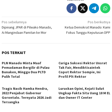
Navigasi
Pos sebelumnya
Pos berikutnya
Dipinang JPAR di Pilwako Manado,
Ketua Demokrat Manado: Kami
pos
Ai Mangindaan Pamitan ke Mor
Fokus Tunggu Keputusan DPP
POS TERKAIT
PLN Manado Minta Maaf
Curiga Suksesi Rektor Unsrat
Pemadaman Bergilir di Pulau
Tak Fair, Mendiktisaintek
Bunaken, Minggu Dua PLTD
Copot Rektor Sompie, Ini
Pulih Total
Profil Plt Rektor
Tragis Nasib Hamka Hendra,
Luruskan Opini, Kejati Sulut
2022 Penjabat Gubernur
Ungkap Fakta Sita Uang 18 M EL
Gorontalo. Ternyata 2026 Jadi
dan Owner IT Center
Tersangka