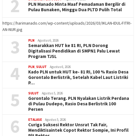
2
PLN Manado Minta Maaf Pemadaman Bergilir di
Pulau Bunaken, Minggu Dua PLTD Pulih Total
https://harimanado.com/wp-content/uploads/2026/03/IKLAN-IDUL-FITRI-
AN-NUR.jpg
3
PLN
Agustus 6, 2026
Semarakkan HUT ke 81 RI, PLN Dorong
Digitalisasi Pendidikan di SMPN1 Palu Lewat
Program TJSL
4
PLN
,
SULUT
Agustus 6, 2026
Kado PLN untuk HUT ke- 81 RI, 100 % Rasio Desa
Gorontalo Berlistrik, Setelah Kabel Laut Listriki
P…
5
SULUT
Agustus 5, 2026
Gorontalo Terang. PLN Nyalakan Listrik Perdana
di Pulau Dudepo, Rasio Desa Berlistrik 100
Persen
6
ETALASE
Agustus 5, 2026
Curiga Suksesi Rektor Unsrat Tak Fair,
Mendiktisaintek Copot Rektor Sompie, Ini Profil
Plt Rektor