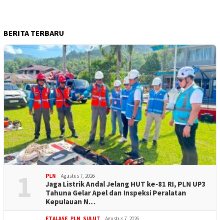
BERITA TERBARU
1
PLN
Agustus 7, 2026
Jaga Listrik Andal Jelang HUT ke-81 RI, PLN UP3
Tahuna Gelar Apel dan Inspeksi Peralatan
Kepulauan N…
ETALASE
,
PLN
,
SULUT
Agustus 7, 2026