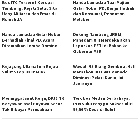
Bos ITC Terseret Korupsi
Nanda Lamadau Tuai Pujian
Tambang, Kejati Sulut Sita
Gelar Nobar PD, Banjir Hadiah
Uang Miliaran dan Emas di
dan Konsumsi, Penonton
Rumah JA
Meluber
Nanda Lamadau Gelar Nobar
Dukung Tambang JRBM,
Berhadiah Final PD, Acara
Pangdam XIII Merdeka akan
Diramaikan Lomba Domino
Laporkan PETI di Bakan ke
Gubernur YSK
Kejagung Ultimatum Kejati
Wawali RS Riang Gembira, Half
Sulut Stop Usut MBG
Marathon HUT 403 Manado
Diminati Pelari Dunia, Ini
Juaranya
Meninggal saat Kerja, BPJS TK
Terobos Medan Berbahaya,
Karyawan asal Poyowa Besar
PLN Suluttenggo Sukses Aliri
Tak Dibayar Perusahaan
99,56 % Desa di Sulut