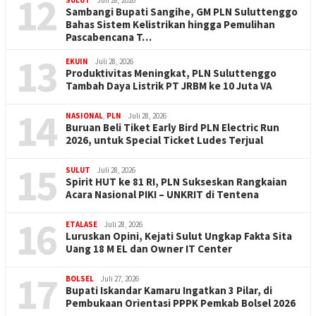
12
SULUT
Juli 28, 2026
Sambangi Bupati Sangihe, GM PLN Suluttenggo
Bahas Sistem Kelistrikan hingga Pemulihan
Pascabencana T…
13
EKUIN
Juli 28, 2026
Produktivitas Meningkat, PLN Suluttenggo
Tambah Daya Listrik PT JRBM ke 10 Juta VA
14
NASIONAL
,
PLN
Juli 28, 2026
Buruan Beli Tiket Early Bird PLN Electric Run
2026, untuk Special Ticket Ludes Terjual
15
SULUT
Juli 28, 2026
Spirit HUT ke 81 RI, PLN Sukseskan Rangkaian
Acara Nasional PIKI – UNKRIT di Tentena
16
ETALASE
Juli 28, 2026
Luruskan Opini, Kejati Sulut Ungkap Fakta Sita
Uang 18 M EL dan Owner IT Center
17
BOLSEL
Juli 27, 2026
Bupati Iskandar Kamaru Ingatkan 3 Pilar, di
Pembukaan Orientasi PPPK Pemkab Bolsel 2026