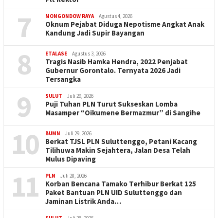
7
MONGONDOW RAYA
Agustus 4, 2026
Oknum Pejabat Diduga Nepotisme Angkat Anak
Kandung Jadi Supir Bayangan
8
ETALASE
Agustus 3, 2026
Tragis Nasib Hamka Hendra, 2022 Penjabat
Gubernur Gorontalo. Ternyata 2026 Jadi
Tersangka
9
SULUT
Juli 29, 2026
Puji Tuhan PLN Turut Sukseskan Lomba
Masamper “Oikumene Bermazmur” di Sangihe
10
BUMN
Juli 29, 2026
Berkat TJSL PLN Suluttenggo, Petani Kacang
Tilihuwa Makin Sejahtera, Jalan Desa Telah
Mulus Dipaving
11
PLN
Juli 28, 2026
Korban Bencana Tamako Terhibur Berkat 125
Paket Bantuan PLN UID Suluttenggo dan
Jaminan Listrik Anda…