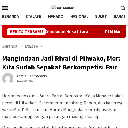
Loncat
Menu
ke
Mobile
konten
BERANDA
ETALASE
MANADO
NASIONAL
SULUT
NARASI
eralatan Kepulauan Nusa Utara
BERITA TERBARU
PLN Manado Minta Maaf Pem
Beranda
Etalase
Mangindaan Jadi Rival di Pilwako, Mor:
Kita Sudah Sepakat Berkompetisi Fair
Admin-Harimanado
Juni 20, 2020
Harimanado.com – Suara Partai Demokrat Kota Manado bakal
pecah di Pilwako 9 Desember mendatang. Sebab, dua kadernya
yakni Mor D Bastian dan Harley Mangindaan (Ai) dipastikan
maju bertarung dengan pasangan masing-masing.
Mor sendiri mengaku telah bertemu dengan Ai dan berbicara