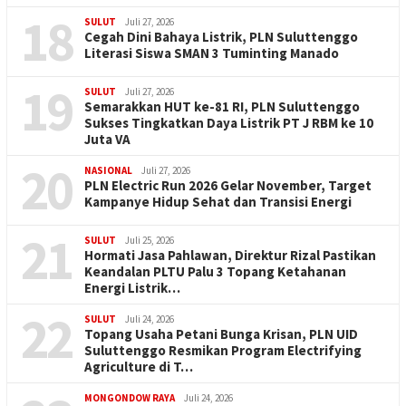
18
SULUT
Juli 27, 2026
Cegah Dini Bahaya Listrik, PLN Suluttenggo
Literasi Siswa SMAN 3 Tuminting Manado
19
SULUT
Juli 27, 2026
Semarakkan HUT ke-81 RI, PLN Suluttenggo
Sukses Tingkatkan Daya Listrik PT J RBM ke 10
Juta VA
20
NASIONAL
Juli 27, 2026
PLN Electric Run 2026 Gelar November, Target
Kampanye Hidup Sehat dan Transisi Energi
21
SULUT
Juli 25, 2026
Hormati Jasa Pahlawan, Direktur Rizal Pastikan
Keandalan PLTU Palu 3 Topang Ketahanan
Energi Listrik…
22
SULUT
Juli 24, 2026
Topang Usaha Petani Bunga Krisan, PLN UID
Suluttenggo Resmikan Program Electrifying
Agriculture di T…
MONGONDOW RAYA
Juli 24, 2026