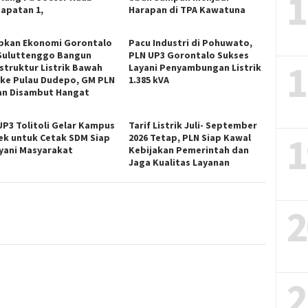
1
apatan 1,
Harapan di TPA Kawatuna
pkan Ekonomi Gorontalo
Pacu Industri di Pohuwato,
Suluttenggo Bangun
PLN UP3 Gorontalo Sukses
1
astruktur Listrik Bawah
Layani Penyambungan Listrik
 ke Pulau Dudepo, GM PLN
1.385 kVA
n Disambut Hangat
UP3 Tolitoli Gelar Kampus
Tarif Listrik Juli- September
1
ek untuk Cetak SDM Siap
2026 Tetap, PLN Siap Kawal
yani Masyarakat
Kebijakan Pemerintah dan
Jaga Kualitas Layanan
2
2