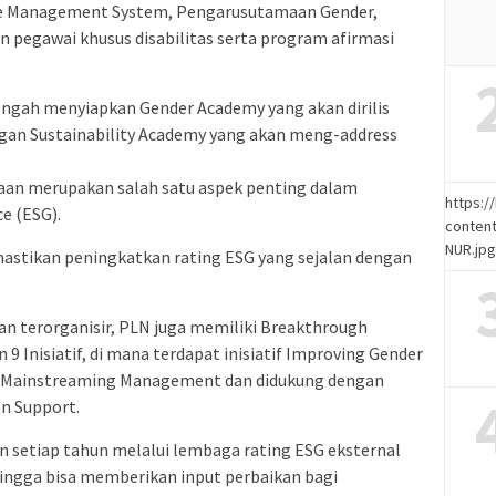
ce Management System, Pengarusutamaan Gender,
n pegawai khusus disabilitas serta program afirmasi
tengah menyiapkan Gender Academy yang akan dirilis
ngan Sustainability Academy yang akan meng-address
aan merupakan salah satu aspek penting dalam
https:
e (ESG).
content
NUR.jp
astikan peningkatkan rating ESG yang sejalan dengan
an terorganisir, PLN juga memiliki Breakthrough
 Inisiatif, di mana terdapat inisiatif Improving Gender
sion Mainstreaming Management dan didukung dengan
on Support.
an setiap tahun melalui lembaga rating ESG eksternal
hingga bisa memberikan input perbaikan bagi