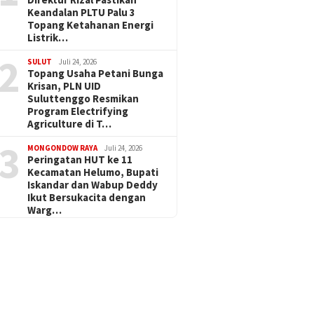
Keandalan PLTU Palu 3
Topang Ketahanan Energi
Listrik…
2
SULUT
Juli 24, 2026
Topang Usaha Petani Bunga
Krisan, PLN UID
Suluttenggo Resmikan
Program Electrifying
Agriculture di T…
3
MONGONDOW RAYA
Juli 24, 2026
Peringatan HUT ke 11
Kecamatan Helumo, Bupati
Iskandar dan Wabup Deddy
Ikut Bersukacita dengan
Warg…