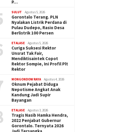
P…
5
SULUT
Agustus 5, 2026
Gorontalo Terang. PLN
Nyalakan Listrik Perdana di
Pulau Dudepo, Rasio Desa
Berlistrik 100 Persen
6
ETALASE
Agustus 5, 2026
Curiga Suksesi Rektor
Unsrat Tak Fair,
Mendiktisaintek Copot
Rektor Sompie, Ini Profil Plt
Rektor
7
MONGONDOW RAYA
Agustus 4, 2026
Oknum Pejabat Diduga
Nepotisme Angkat Anak
Kandung Jadi Supir
Bayangan
8
ETALASE
Agustus 3, 2026
Tragis Nasib Hamka Hendra,
2022 Penjabat Gubernur
Gorontalo. Ternyata 2026
Jadi Tersangka