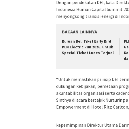
Dengan pendekatan DEI, kata Direktu
Indonesia Human Capital Summit 202
menyongsong transisi energi di Indo
BACAAN LAINNYA
Buruan Beli Tiket Early Bird
PL
PLN Electric Run 2026, untuk
Ge
Special Ticket Ludes Terjual
Ka
da
“Untuk memastikan prinsip DEI ter
dukungan kebijakan, pemetaan prog
akuntabilitas organisasi serta cadenc
Sinthya di acara bertajuk Nurturing 
Empowerment di Hotel Ritz Carlton, P
kepemimpinan Direktur Utama Darma