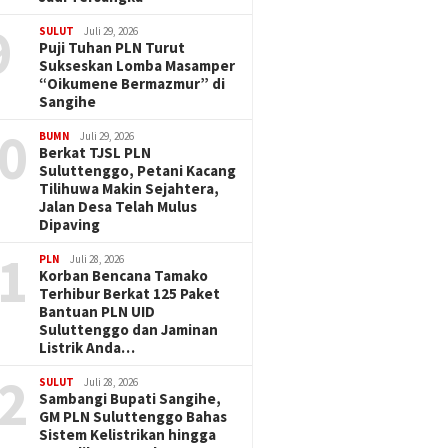
9
SULUT
Juli 29, 2026
Puji Tuhan PLN Turut
Sukseskan Lomba Masamper
“Oikumene Bermazmur” di
Sangihe
0
BUMN
Juli 29, 2026
Berkat TJSL PLN
Suluttenggo, Petani Kacang
Tilihuwa Makin Sejahtera,
Jalan Desa Telah Mulus
Dipaving
1
PLN
Juli 28, 2026
Korban Bencana Tamako
Terhibur Berkat 125 Paket
Bantuan PLN UID
Suluttenggo dan Jaminan
Listrik Anda…
2
SULUT
Juli 28, 2026
Sambangi Bupati Sangihe,
GM PLN Suluttenggo Bahas
Sistem Kelistrikan hingga