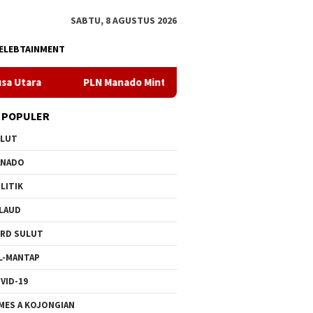
SABTU, 8 AGUSTUS 2026
ELEBTAINMENT
PLN Manado Minta Maaf Pemadaman Bergilir di Pulau Bunaken,
 POPULER
ULUT
ANADO
LITIK
LAUD
RD SULUT
L-MANTAP
VID-19
MES A KOJONGIAN