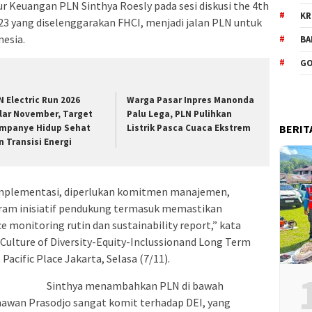
r Keuangan PLN Sinthya Roesly pada sesi diskusi the 4th
KR
3 yang diselenggarakan FHCI, menjadi jalan PLN untuk
nesia.
BA
GO
N Electric Run 2026
Warga Pasar Inpres Manonda
lar November, Target
Palu Lega, PLN Pulihkan
BERIT
mpanye Hidup Sehat
Listrik Pasca Cuaca Ekstrem
n Transisi Energi
implementasi, diperlukan komitmen manajemen,
ram inisiatif pendukung termasuk memastikan
e monitoring rutin dan sustainability report,” kata
a Culture of Diversity-Equity-Inclussionand Long Term
acific Place Jakarta, Selasa (7/11).
Sinthya menambahkan PLN di bawah
wan Prasodjo sangat komit terhadap DEI, yang