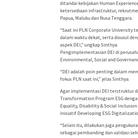
ditandai kebijakan Human Experien
ketersediaan infrastruktur, rekrutme
Papua, Maluku dan Nusa Tenggara.
“Saat ini PLN Corporate University 
dalam waktu dekat, serta disusul de
aspek DEI,” ungkap Sinthya.
Pengimplementasian DEI di perusah
Environmental, Social and Governanc
“DEI adalah poin penting dalam mem
fokus PLN saat ini,” jelas Sinthya.
Agar implementasi DEI terstruktur d
Transformation Program ESG dengan 9
Equality, Disability & Social Inclu
inisiatif Developing ESG Digitalizati
“Selain itu, dilakukan juga pengukur
sebagai pembanding dan validasi se