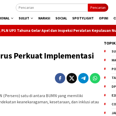
Pencarian
IONAL
SULUT
NARASI
SOCIAL
SPOTYLIGHT
OPINI
C
una Gelar Apel dan Inspeksi Peralatan Kepulauan Nusa Utara
TOPIK
S
erus Perkuat Implementasi
M
PO
TA
DP
N (Persero) satu di antara BUMN yang memiliki
E2
ndekatan keanekaragaman, kesetaraan, dan inklusi atau
CO
JA