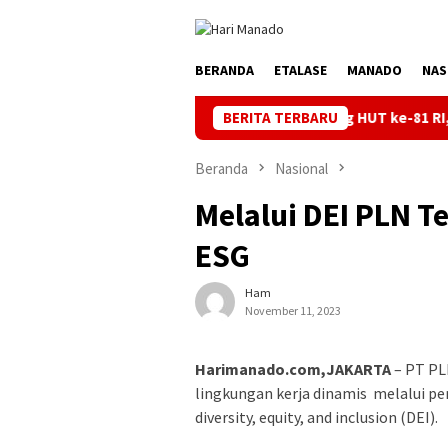
Loncat
ke
konten
BERANDA
ETALASE
MANADO
NAS
Jaga Listrik Andal Jelang HUT ke-81 RI, PLN UP3 Tah
BERITA TERBARU
Beranda
Nasional
Melalui DEI PLN T
ESG
Ham
November 11, 2023
Harimanado.com,JAKARTA
– PT PL
lingkungan kerja dinamis melalui pe
diversity, equity, and inclusion (DEI).