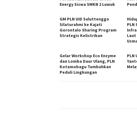
Energy Siswa SMKN 2 Luwuk
Pend
GM PLN UID Suluttenggo
Hidu
Silaturahmi ke Kajati
PLN 
Gorontalo Sharing Program
Infr
Strategis Kelistrikan
Laut
Usma
Gelar Workshop Eco Enzyme
PLN 
dan Lomba Daur Ulang, PLN
Yant
Kotamobagu Tumbuhkan
Mela
Peduli Lingkungan