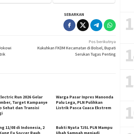
SEBARKAN
1
Pos berikutnya
1
 Jokowi
Kukuhkan FKDM Kecamatan di Bolsel, Bupati
rik
Serukan Tugas Penting
1
lectric Run 2026 Gelar
Warga Pasar Inpres Manonda
mber, Target Kampanye
Palu Lega, PLN Pulihkan
1
p Sehat dan Transisi
Listrik Pasca Cuaca Ekstrem
gi
g 11/08 di Indonesia, 2
Bukti Nyata TJSL PLN Mampu
 Kung Fu Soccer Raub
Ubah Sampah menjadi