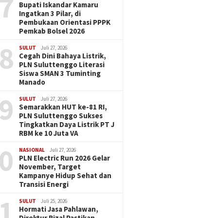
7
Bupati Iskandar Kamaru
Ingatkan 3 Pilar, di
Pembukaan Orientasi PPPK
Pemkab Bolsel 2026
8
SULUT
Juli 27, 2026
Cegah Dini Bahaya Listrik,
PLN Suluttenggo Literasi
Siswa SMAN 3 Tuminting
Manado
9
SULUT
Juli 27, 2026
Semarakkan HUT ke-81 RI,
PLN Suluttenggo Sukses
Tingkatkan Daya Listrik PT J
RBM ke 10 Juta VA
0
NASIONAL
Juli 27, 2026
PLN Electric Run 2026 Gelar
November, Target
Kampanye Hidup Sehat dan
Transisi Energi
1
SULUT
Juli 25, 2026
Hormati Jasa Pahlawan,
Direktur Rizal Pastikan