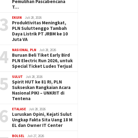
Pemulihan Pascabencana
T…
3
EKUIN
Juli 28, 2026
Produktivitas Meningkat,
PLN Suluttenggo Tambah
Daya Listrik PT JRBM ke 10
Juta VA
4
NASIONAL
,
PLN
Juli 28, 2026
Buruan Beli Tiket Early Bird
PLN Electric Run 2026, untuk
Special Ticket Ludes Terjual
5
SULUT
Juli 28, 2026
Spirit HUT ke 81 RI, PLN
Sukseskan Rangkaian Acara
Nasional PIKI – UNKRIT di
Tentena
6
ETALASE
Juli 28, 2026
Luruskan Opini, Kejati Sulut
Ungkap Fakta Sita Uang 18 M
EL dan Owner IT Center
BOLSEL
Juli 27, 2026