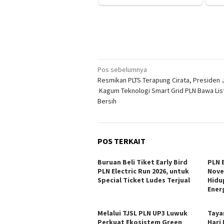
Navigasi
Pos sebelumnya
Resmikan PLTS Terapung Cirata, Presiden
pos
Kagum Teknologi Smart Grid PLN Bawa List
Bersih
POS TERKAIT
Buruan Beli Tiket Early Bird
PLN E
PLN Electric Run 2026, untuk
Nove
Special Ticket Ludes Terjual
Hidu
Ener
Melalui TJSL PLN UP3 Luwuk
Tayan
Perkuat Ekosistem Green
Hari