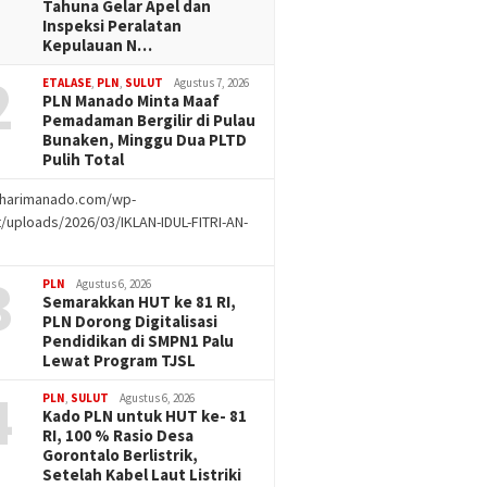
Tahuna Gelar Apel dan
Inspeksi Peralatan
Kepulauan N…
2
ETALASE
,
PLN
,
SULUT
Agustus 7, 2026
PLN Manado Minta Maaf
Pemadaman Bergilir di Pulau
Bunaken, Minggu Dua PLTD
Pulih Total
//harimanado.com/wp-
/uploads/2026/03/IKLAN-IDUL-FITRI-AN-
g
3
PLN
Agustus 6, 2026
Semarakkan HUT ke 81 RI,
PLN Dorong Digitalisasi
Pendidikan di SMPN1 Palu
Lewat Program TJSL
4
PLN
,
SULUT
Agustus 6, 2026
Kado PLN untuk HUT ke- 81
RI, 100 % Rasio Desa
Gorontalo Berlistrik,
Setelah Kabel Laut Listriki