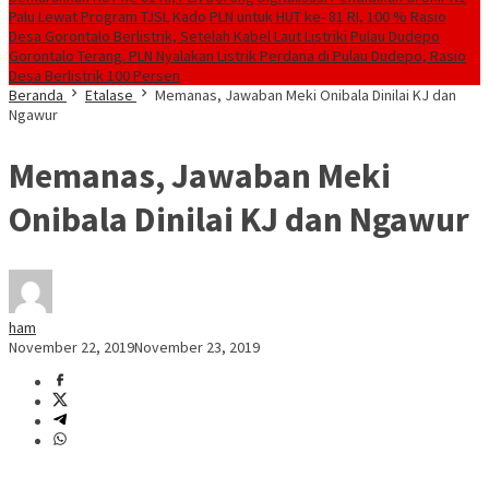
Palu Lewat Program TJSL
Kado PLN untuk HUT ke- 81 RI, 100 % Rasio
Desa Gorontalo Berlistrik, Setelah Kabel Laut Listriki Pulau Dudepo
Gorontalo Terang. PLN Nyalakan Listrik Perdana di Pulau Dudepo, Rasio
Desa Berlistrik 100 Persen
Beranda
Etalase
Memanas, Jawaban Meki Onibala Dinilai KJ dan
Ngawur
Memanas, Jawaban Meki
Onibala Dinilai KJ dan Ngawur
ham
November 22, 2019
November 23, 2019