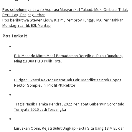
Pos sebelumnya
Jawab Aspirasi Masyarakat Talaud, Meki Onibala: Tidak
Perlu Lagi Panjang Lebar
Pos berikutnya
Steven Liouw Klaim, Pemprov Tunggu MA Perintahkan
Mendagri Lantik E2L-Mantap
Pos terkait
PLN Manado Minta Maaf Pemadaman Bergilir di Pulau Bunaken,
Minggu Dua PLTD Pulih Total
Curiga Suksesi Rektor Unsrat Tak Fair, Mendiktisaintek Copot
Rektor Sompie, Ini Profil Plt Rektor
Tragis Nasib Hamka Hendra, 2022 Penjabat Gubernur Gorontalo.
Ternyata 2026 Jadi Tersangka
Luruskan Opini, Kejati Sulut Ungkap Fakta Sita Uang 18 M EL dan