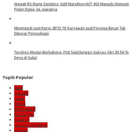
Wawali RS Riang Gembira, Half Marathon HUT 403 Manado Diminati
Pelari Dunia, Ini Juaranya
Meninggal saat Kerja, BPJS TK Karyawan asal Poyowa Besar Tak
Dibayar Perusahaan
Terobos Medan Berbahaya, PLN Suluttenggo Sukses Aliri 99,56 %
Desa di Sulut
Topik Populer
sulut
manado
politik
Talaud
DPRD SULUT
E2L-Mantap
Covid-19
James A Kojongian
kriminal