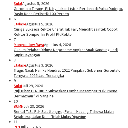
Sulut
Agustus 5, 2026
Gorontalo Terang. PLN Nyalakan Listrik Perdana di Pulau Dudepo,
Rasio Desa Berlistrik 100 Persen
6
Etalase
Agustus 5, 2026
Curiga Suksesi Rektor Unsrat Tak Fair, Mendiktisaintek Copot
Rektor Sompie, Ini Profil Plt Rektor
7
Mongondow Raya
Agustus 4, 2026
Oknum Pejabat Diduga Nepotisme Angkat Anak Kandung Jadi
Supir Bayangan
8
Etalase
Agustus 3, 2026
Tragis Nasib Hamka Hendra, 2022 Penjabat Gubernur Gorontalo.
Ternyata 2026 Jadi Tersangka
9
Sulut
Juli 29, 2026
Puji Tuhan PLN Turut Sukseskan Lomba Masamper “Oikumene
Bermazmur” di Sangihe
10
BUMN
Juli 29, 2026
Berkat TJSL PLN Suluttenggo, Petani Kacang Tilihuwa Makin
Sejahtera, Jalan Desa Telah Mulus Dipaving
11
PLN
Juli 28, 2026