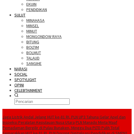
EKUIN
PENDIDIKAN
SULUT
MINAHASA
MINSEL
MINUT
MONGONDOW RAYA
BITUNG
BOLTIM
BOLMUT
TALAUD
SANGIHE
NARASI
SOCIAL
SPOTYLIGHT
OPINI
CELEBTAINMENT
BERITA TERBARU
Jaga Listrik Andal Jelang HUT ke-81 RI, PLN UP3 Tahuna Gelar Apel dan
Inspeksi Peralatan Kepulauan Nusa Utara
PLN Manado Minta Maaf
Pemadaman Bergilir di Pulau Bunaken, Minggu Dua PLTD Pulih Total
Semarakkan HUT ke 81 RI, PLN Dorong Digitalisasi Pendidikan di SMPN1