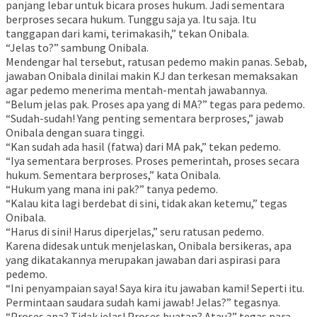
panjang lebar untuk bicara proses hukum. Jadi sementara
berproses secara hukum. Tunggu saja ya. Itu saja. Itu
tanggapan dari kami, terimakasih,” tekan Onibala.
“Jelas to?” sambung Onibala.
Mendengar hal tersebut, ratusan pedemo makin panas. Sebab,
jawaban Onibala dinilai makin KJ dan terkesan memaksakan
agar pedemo menerima mentah-mentah jawabannya.
“Belum jelas pak. Proses apa yang di MA?” tegas para pedemo.
“Sudah-sudah! Yang penting sementara berproses,” jawab
Onibala dengan suara tinggi.
“Kan sudah ada hasil (fatwa) dari MA pak,” tekan pedemo.
“Iya sementara berproses. Proses pemerintah, proses secara
hukum. Sementara berproses,” kata Onibala.
“Hukum yang mana ini pak?” tanya pedemo.
“Kalau kita lagi berdebat di sini, tidak akan ketemu,” tegas
Onibala.
“Harus di sini! Harus diperjelas,” seru ratusan pedemo.
Karena didesak untuk menjelaskan, Onibala bersikeras, apa
yang dikatakannya merupakan jawaban dari aspirasi para
pedemo.
“Ini penyampaian saya! Saya kira itu jawaban kami! Seperti itu.
Permintaan saudara sudah kami jawab! Jelas?” tegasnya.
“Proses apa? Tidak jelas! Proses buatan? Atau?” tegas para