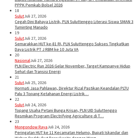
PPPK Pemkab Bolsel 2026
18
Sulut
Juli 27, 2026
Cegah Dini Bahaya Listrik, PLN Suluttenggo Literasi Siswa SMAN 3
Tuminting Manado
19
Sulut
Juli 27, 2026
Semarakkan HUT ke-81 RI, PLN Suluttenggo Sukses Tingkatkan
Daya Listrik PT J RBM ke 10 Juta VA
20
Nasional
Juli 27, 2026
PLN Electric Run 2026 Gelar November, Target Kampanye Hidup
Sehat dan Transisi Energi
21
Sulut
Juli 25, 2026
Hormati Jasa Pahlawan, Direktur Rizal Pastikan Keandalan PLTU
Palu 3 Topang Ketahanan Energi Listrik…
22
Sulut
Juli 24, 2026
Topang Usaha Petani Bunga Krisan, PLN UID Suluttenggo
Resmikan Program Electrifying Agriculture di T…
23
Mongondow Raya
Juli 24, 2026
Peringatan HUT ke 11 Kecamatan Helumo, Bupati Iskandar dan