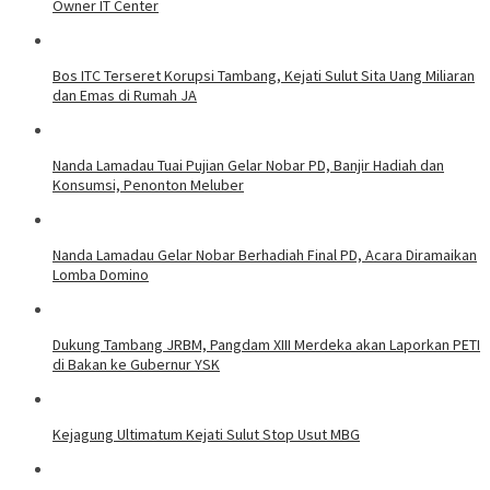
Owner IT Center
Bos ITC Terseret Korupsi Tambang, Kejati Sulut Sita Uang Miliaran
dan Emas di Rumah JA
Nanda Lamadau Tuai Pujian Gelar Nobar PD, Banjir Hadiah dan
Konsumsi, Penonton Meluber
Nanda Lamadau Gelar Nobar Berhadiah Final PD, Acara Diramaikan
Lomba Domino
Dukung Tambang JRBM, Pangdam XIII Merdeka akan Laporkan PETI
di Bakan ke Gubernur YSK
Kejagung Ultimatum Kejati Sulut Stop Usut MBG