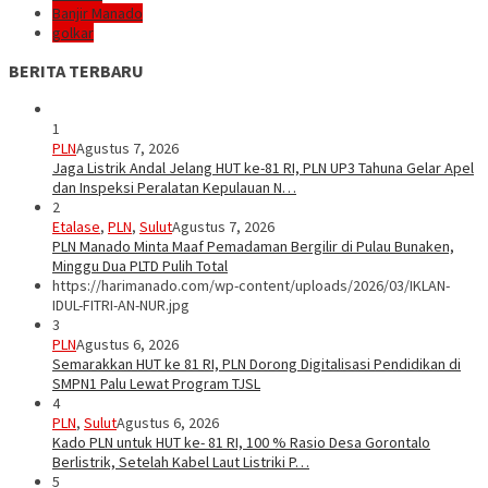
Banjir Manado
golkar
BERITA TERBARU
1
PLN
Agustus 7, 2026
Jaga Listrik Andal Jelang HUT ke-81 RI, PLN UP3 Tahuna Gelar Apel
dan Inspeksi Peralatan Kepulauan N…
2
Etalase
,
PLN
,
Sulut
Agustus 7, 2026
PLN Manado Minta Maaf Pemadaman Bergilir di Pulau Bunaken,
Minggu Dua PLTD Pulih Total
https://harimanado.com/wp-content/uploads/2026/03/IKLAN-
IDUL-FITRI-AN-NUR.jpg
3
PLN
Agustus 6, 2026
Semarakkan HUT ke 81 RI, PLN Dorong Digitalisasi Pendidikan di
SMPN1 Palu Lewat Program TJSL
4
PLN
,
Sulut
Agustus 6, 2026
Kado PLN untuk HUT ke- 81 RI, 100 % Rasio Desa Gorontalo
Berlistrik, Setelah Kabel Laut Listriki P…
5