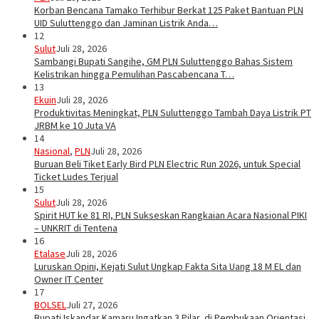
Korban Bencana Tamako Terhibur Berkat 125 Paket Bantuan PLN
UID Suluttenggo dan Jaminan Listrik Anda…
12
Sulut
Juli 28, 2026
Sambangi Bupati Sangihe, GM PLN Suluttenggo Bahas Sistem
Kelistrikan hingga Pemulihan Pascabencana T…
13
Ekuin
Juli 28, 2026
Produktivitas Meningkat, PLN Suluttenggo Tambah Daya Listrik PT
JRBM ke 10 Juta VA
14
Nasional
,
PLN
Juli 28, 2026
Buruan Beli Tiket Early Bird PLN Electric Run 2026, untuk Special
Ticket Ludes Terjual
15
Sulut
Juli 28, 2026
Spirit HUT ke 81 RI, PLN Sukseskan Rangkaian Acara Nasional PIKI
– UNKRIT di Tentena
16
Etalase
Juli 28, 2026
Luruskan Opini, Kejati Sulut Ungkap Fakta Sita Uang 18 M EL dan
Owner IT Center
17
BOLSEL
Juli 27, 2026
Bupati Iskandar Kamaru Ingatkan 3 Pilar, di Pembukaan Orientasi