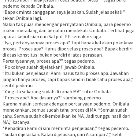
pedemo kepada Onibala.
“Bapak minta tanggapan saya jelaskan. Sudah jelas sekali!”
tekan Onibala lagi.
Makin tak puas mendengar pernyataan Onibala, para pedemo
makin meradang dan berjalan mendekati Onibala. Terlihat juga
aparat kepolisian dan Satpol-PP semakin siaga.
“Iya, pertanyaannya proses apa? Tapi bapak katakan pokoknya
proses. Proses apa? Harus diperjelas proses apa? Bapak berdiri
di atas konstitusi bukan berdiri di atas perasaan.
Pertanyaannya, proses apa?” tegas pedemo.
“Pokoknya sudah dijelaskan!” jawab Onibala.
“Itu bukan penjelasan! Kami harus tahu proses apa. Jawaban
jangan hanya proses, tapi bapak sendiri tidak tahu proses apa,”
sentil pedemo.
“Yang itu sekarang sudah di ranah MA” tutur Onibala.
“Proses apa? Apa dasarnya?” sambung pedemo.
Karena makin terdesak dengan pertanyaan pedemo, Onibala
menekankan, semua sudah tahu proses di MA. “Semua sudah
tahu. Semua sudah dikembalikan ke MA. Jadi tunggu hasil dari
MA,” katanya.
*Kehadiran kami di sini meminta penjelasan,” tegas pedemo.
“Sudah dijelaskan. Kalau dijelaskan, dari A sampai Z,” kelit