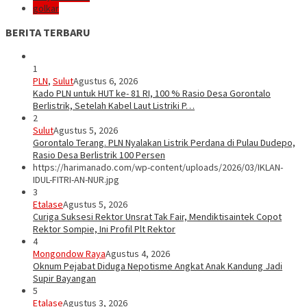
golkar
BERITA TERBARU
1
PLN
,
Sulut
Agustus 6, 2026
Kado PLN untuk HUT ke- 81 RI, 100 % Rasio Desa Gorontalo
Berlistrik, Setelah Kabel Laut Listriki P…
2
Sulut
Agustus 5, 2026
Gorontalo Terang. PLN Nyalakan Listrik Perdana di Pulau Dudepo,
Rasio Desa Berlistrik 100 Persen
https://harimanado.com/wp-content/uploads/2026/03/IKLAN-
IDUL-FITRI-AN-NUR.jpg
3
Etalase
Agustus 5, 2026
Curiga Suksesi Rektor Unsrat Tak Fair, Mendiktisaintek Copot
Rektor Sompie, Ini Profil Plt Rektor
4
Mongondow Raya
Agustus 4, 2026
Oknum Pejabat Diduga Nepotisme Angkat Anak Kandung Jadi
Supir Bayangan
5
Etalase
Agustus 3, 2026