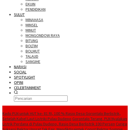
EKUIN
PENDIDIKAN
SULUT
MINAHASA
MINSEL
MINUT
MONGONDOW RAYA
BITUNG
BOLTIM
BOLMUT
TALAUD
SANGIHE
NARASI
SOCIAL
SPOTYLIGHT
OPINI
CELEBTAINMENT
BERITA TERBARU
Kado PLN untuk HUT ke- 81 RI, 100 % Rasio Desa Gorontalo Berlistrik,
Setelah Kabel Laut Listriki Pulau Dudepo
Gorontalo Terang. PLN Nyalakan
Listrik Perdana di Pulau Dudepo, Rasio Desa Berlistrik 100 Persen
Curiga
Suksesi Rektor Unsrat Tak Fair, Mendiktisaintek Copot Rektor Sompie,