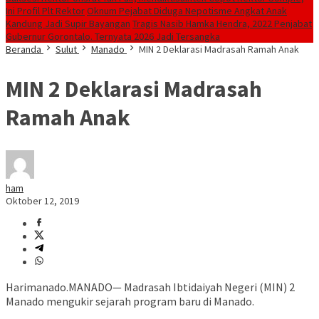
Ini Profil Plt Rektor
Oknum Pejabat Diduga Nepotisme Angkat Anak
Kandung Jadi Supir Bayangan
Tragis Nasib Hamka Hendra, 2022 Penjabat
Gubernur Gorontalo. Ternyata 2026 Jadi Tersangka
Beranda
Sulut
Manado
MIN 2 Deklarasi Madrasah Ramah Anak
MIN 2 Deklarasi Madrasah
Ramah Anak
ham
Oktober 12, 2019
Harimanado.MANADO— Madrasah Ibtidaiyah Negeri (MIN) 2
Manado mengukir sejarah program baru di Manado.