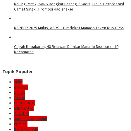
Rolling Part 2, AARS Bongkar Pasang 7 Kadis, Dinilai Berprestasi
Camat Singkil Promosi Kadisnaker
RAPBDP 2025 Mulus, AARS – Pimdekot Manado Teken KUA-PPAS
Cegah Kebakaran, 40 Relawan Damkar Manado Disebar di 10
Kecamatan
Topik Populer
sulut
manado
politik
Talaud
DPRD SULUT
E2L-Mantap
Covid-19
James A Kojongian
kriminal
Banjir Manado