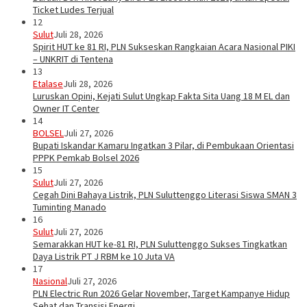
Ticket Ludes Terjual
12
Sulut
Juli 28, 2026
Spirit HUT ke 81 RI, PLN Sukseskan Rangkaian Acara Nasional PIKI
– UNKRIT di Tentena
13
Etalase
Juli 28, 2026
Luruskan Opini, Kejati Sulut Ungkap Fakta Sita Uang 18 M EL dan
Owner IT Center
14
BOLSEL
Juli 27, 2026
Bupati Iskandar Kamaru Ingatkan 3 Pilar, di Pembukaan Orientasi
PPPK Pemkab Bolsel 2026
15
Sulut
Juli 27, 2026
Cegah Dini Bahaya Listrik, PLN Suluttenggo Literasi Siswa SMAN 3
Tuminting Manado
16
Sulut
Juli 27, 2026
Semarakkan HUT ke-81 RI, PLN Suluttenggo Sukses Tingkatkan
Daya Listrik PT J RBM ke 10 Juta VA
17
Nasional
Juli 27, 2026
PLN Electric Run 2026 Gelar November, Target Kampanye Hidup
Sehat dan Transisi Energi