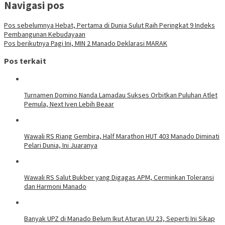
Navigasi pos
Pos sebelumnya
Hebat, Pertama di Dunia Sulut Raih Peringkat 9 Indeks
Pembangunan Kebudayaan
Pos berikutnya
Pagi Ini, MIN 2 Manado Deklarasi MARAK
Pos terkait
Turnamen Domino Nanda Lamadau Sukses Orbitkan Puluhan Atlet
Pemula, Next Iven Lebih Beaar
Wawali RS Riang Gembira, Half Marathon HUT 403 Manado Diminati
Pelari Dunia, Ini Juaranya
Wawali RS Salut Bukber yang Digagas APM, Cerminkan Toleransi
dan Harmoni Manado
Banyak UPZ di Manado Belum Ikut Aturan UU 23, Seperti Ini Sikap