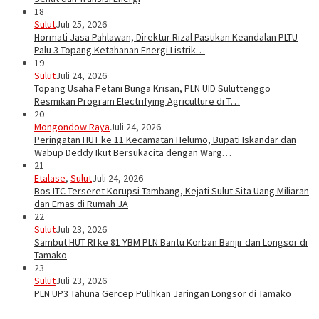
18
Sulut
Juli 25, 2026
Hormati Jasa Pahlawan, Direktur Rizal Pastikan Keandalan PLTU
Palu 3 Topang Ketahanan Energi Listrik…
19
Sulut
Juli 24, 2026
Topang Usaha Petani Bunga Krisan, PLN UID Suluttenggo
Resmikan Program Electrifying Agriculture di T…
20
Mongondow Raya
Juli 24, 2026
Peringatan HUT ke 11 Kecamatan Helumo, Bupati Iskandar dan
Wabup Deddy Ikut Bersukacita dengan Warg…
21
Etalase
,
Sulut
Juli 24, 2026
Bos ITC Terseret Korupsi Tambang, Kejati Sulut Sita Uang Miliaran
dan Emas di Rumah JA
22
Sulut
Juli 23, 2026
Sambut HUT RI ke 81 YBM PLN Bantu Korban Banjir dan Longsor di
Tamako
23
Sulut
Juli 23, 2026
PLN UP3 Tahuna Gercep Pulihkan Jaringan Longsor di Tamako