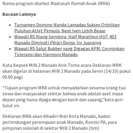
Nama program disebut Madrasah Ramah Anak (MRA)
Bacaan Lainnya
Turnamen Domino Nanda Lamadau Sukses Orbitkan
Puluhan Atlet Pemula, Next Iven Lebih Beaar
Wawali RS Riang Gembira, Half Marathon HUT 403
Manado Diminati Pelari Dunia, Ini Juaranya
Wawali RS Salut Bukber yang Digagas APM, Cerminkan
Toleransi dan Harmoni Manado
Kata Kepsek MIN 2 Manado Anis Toma acara Deklarasi MRK
akan digelar di halaman MIN 2 Manado pada Senin (14/10) pukul
09.00 pagi.
“Tujuan program MRA untuk menyadarkan sesama orang tua
siswa dan masyarakat sekitar bahwa anak adalah aset masa
depan yang harus dijaga dengan kasih dan sayang,”kata qori
Sulut ini.
Deklarasi MRA akan dihadiri Wali Kota Manado, badan
perlimdungan perempuan anak Manado, Komisi PA, para
pimpinan sekolah di sekitar MIN 2 Manado.(hm)