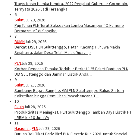
Tragis Nasib Hamka Hendra, 2022 Penjabat Gubernur Gorontalo.
Ternyata 2026 Jadi Tersangka
6
Sulut
Juli 29, 2026
Puji Tuhan PLN Turut Sukseskan Lomba Masamper “Oikumene
Bermazmur” di Sangihe
7
BUMN
Juli 29, 2026
Berkat TJSL PLN Suluttenggo, Petani Kacang Tilihuwa Makin
Sejahtera, Jalan Desa Telah Mulus Dipaving
8
PLN
Juli 28, 2026
Korban Bencana Tamako Terhibur Berkat 125 Paket Bantuan PLN
UID Suluttenggo dan Jaminan Listrik Anda…
9
Sulut
Juli 28, 2026
Sambangi Bupati Sangihe, GM PLN Suluttenggo Bahas Sistem
Kelistrikan hingga Pemulihan Pascabencana T…
10
Ekuin
Juli 28, 2026
Produktivitas Meningkat, PLN Suluttenggo Tambah Daya Listrik PT
JRBM ke 10 Juta VA
11
Nasional
,
PLN
Juli 28, 2026
Buruan Beli Tiket Early Bird PLN Electric Run 2026, untuk Special