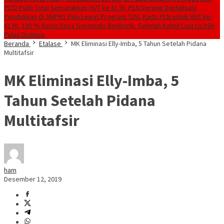
PLTD Pulih Total
Semarakkan HUT ke 81 RI, PLN Dorong Digitalisasi
Pendidikan di SMPN1 Palu Lewat Program TJSL
Kado PLN untuk HUT ke-
81 RI, 100 % Rasio Desa Gorontalo Berlistrik, Setelah Kabel Laut Listriki
Pulau Dudepo
Beranda
Etalase
MK Eliminasi Elly-Imba, 5 Tahun Setelah Pidana
Multitafsir
MK Eliminasi Elly-Imba, 5
Tahun Setelah Pidana
Multitafsir
ham
Desember 12, 2019