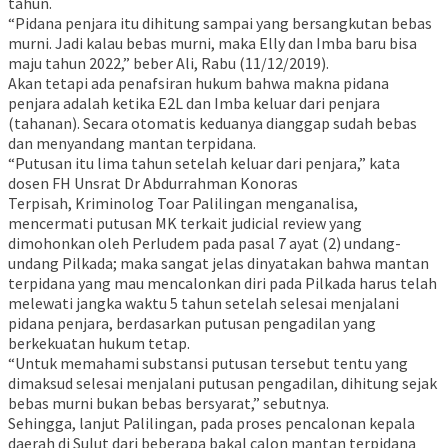
tahun.
“Pidana penjara itu dihitung sampai yang bersangkutan bebas
murni. Jadi kalau bebas murni, maka Elly dan Imba baru bisa
maju tahun 2022,” beber Ali, Rabu (11/12/2019).
Akan tetapi ada penafsiran hukum bahwa makna pidana
penjara adalah ketika E2L dan Imba keluar dari penjara
(tahanan). Secara otomatis keduanya dianggap sudah bebas
dan menyandang mantan terpidana.
“Putusan itu lima tahun setelah keluar dari penjara,” kata
dosen FH Unsrat Dr Abdurrahman Konoras
Terpisah, Kriminolog Toar Palilingan menganalisa,
mencermati putusan MK terkait judicial review yang
dimohonkan oleh Perludem pada pasal 7 ayat (2) undang-
undang Pilkada; maka sangat jelas dinyatakan bahwa mantan
terpidana yang mau mencalonkan diri pada Pilkada harus telah
melewati jangka waktu 5 tahun setelah selesai menjalani
pidana penjara, berdasarkan putusan pengadilan yang
berkekuatan hukum tetap.
“Untuk memahami substansi putusan tersebut tentu yang
dimaksud selesai menjalani putusan pengadilan, dihitung sejak
bebas murni bukan bebas bersyarat,” sebutnya.
Sehingga, lanjut Palilingan, pada proses pencalonan kepala
daerah di Sulut dari beberapa bakal calon mantan terpidana