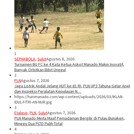
1
SEPAKBOLA
,
Sulut
Agustus 8, 2026
Turnamen BU FC ke 4 Kata Ketua Askot Manado Makin Inovatif,
Banyak Orbitkan Bibit Unggul
2
PLN
Agustus 7, 2026
Jaga Listrik Andal Jelang HUT ke-81 RI, PLN UP3 Tahuna Gelar Apel
dan Inspeksi Peralatan Kepulauan N…
https://harimanado.com/wp-content/uploads/2026/03/IKLAN-
IDUL-FITRI-AN-NUR.jpg
3
Etalase
,
PLN
,
Sulut
Agustus 7, 2026
PLN Manado Minta Maaf Pemadaman Bergilir di Pulau Bunaken,
Minggu Dua PLTD Pulih Total
4