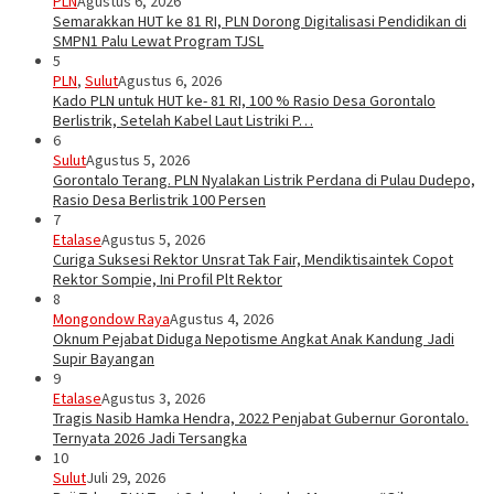
PLN
Agustus 6, 2026
Semarakkan HUT ke 81 RI, PLN Dorong Digitalisasi Pendidikan di
SMPN1 Palu Lewat Program TJSL
5
PLN
,
Sulut
Agustus 6, 2026
Kado PLN untuk HUT ke- 81 RI, 100 % Rasio Desa Gorontalo
Berlistrik, Setelah Kabel Laut Listriki P…
6
Sulut
Agustus 5, 2026
Gorontalo Terang. PLN Nyalakan Listrik Perdana di Pulau Dudepo,
Rasio Desa Berlistrik 100 Persen
7
Etalase
Agustus 5, 2026
Curiga Suksesi Rektor Unsrat Tak Fair, Mendiktisaintek Copot
Rektor Sompie, Ini Profil Plt Rektor
8
Mongondow Raya
Agustus 4, 2026
Oknum Pejabat Diduga Nepotisme Angkat Anak Kandung Jadi
Supir Bayangan
9
Etalase
Agustus 3, 2026
Tragis Nasib Hamka Hendra, 2022 Penjabat Gubernur Gorontalo.
Ternyata 2026 Jadi Tersangka
10
Sulut
Juli 29, 2026