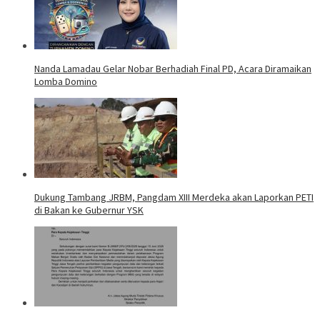
Nanda Lamadau Gelar Nobar Berhadiah Final PD, Acara Diramaikan
Lomba Domino
Dukung Tambang JRBM, Pangdam XIII Merdeka akan Laporkan PETI
di Bakan ke Gubernur YSK