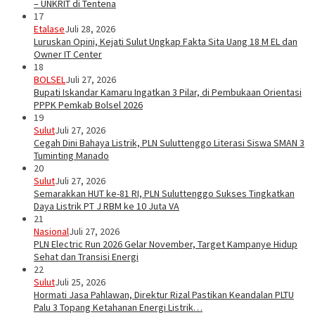
– UNKRIT di Tentena
17
Etalase
Juli 28, 2026
Luruskan Opini, Kejati Sulut Ungkap Fakta Sita Uang 18 M EL dan
Owner IT Center
18
BOLSEL
Juli 27, 2026
Bupati Iskandar Kamaru Ingatkan 3 Pilar, di Pembukaan Orientasi
PPPK Pemkab Bolsel 2026
19
Sulut
Juli 27, 2026
Cegah Dini Bahaya Listrik, PLN Suluttenggo Literasi Siswa SMAN 3
Tuminting Manado
20
Sulut
Juli 27, 2026
Semarakkan HUT ke-81 RI, PLN Suluttenggo Sukses Tingkatkan
Daya Listrik PT J RBM ke 10 Juta VA
21
Nasional
Juli 27, 2026
PLN Electric Run 2026 Gelar November, Target Kampanye Hidup
Sehat dan Transisi Energi
22
Sulut
Juli 25, 2026
Hormati Jasa Pahlawan, Direktur Rizal Pastikan Keandalan PLTU
Palu 3 Topang Ketahanan Energi Listrik…