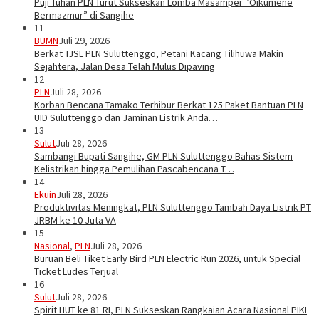
Puji Tuhan PLN Turut Sukseskan Lomba Masamper “Oikumene
Bermazmur” di Sangihe
11
BUMN
Juli 29, 2026
Berkat TJSL PLN Suluttenggo, Petani Kacang Tilihuwa Makin
Sejahtera, Jalan Desa Telah Mulus Dipaving
12
PLN
Juli 28, 2026
Korban Bencana Tamako Terhibur Berkat 125 Paket Bantuan PLN
UID Suluttenggo dan Jaminan Listrik Anda…
13
Sulut
Juli 28, 2026
Sambangi Bupati Sangihe, GM PLN Suluttenggo Bahas Sistem
Kelistrikan hingga Pemulihan Pascabencana T…
14
Ekuin
Juli 28, 2026
Produktivitas Meningkat, PLN Suluttenggo Tambah Daya Listrik PT
JRBM ke 10 Juta VA
15
Nasional
,
PLN
Juli 28, 2026
Buruan Beli Tiket Early Bird PLN Electric Run 2026, untuk Special
Ticket Ludes Terjual
16
Sulut
Juli 28, 2026
Spirit HUT ke 81 RI, PLN Sukseskan Rangkaian Acara Nasional PIKI