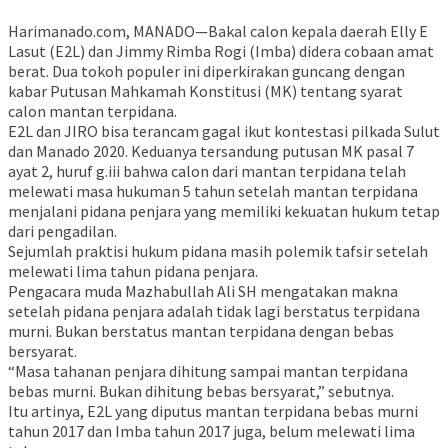
Harimanado.com, MANADO—Bakal calon kepala daerah Elly E
Lasut (E2L) dan Jimmy Rimba Rogi (Imba) didera cobaan amat
berat. Dua tokoh populer ini diperkirakan guncang dengan
kabar Putusan Mahkamah Konstitusi (MK) tentang syarat
calon mantan terpidana.
E2L dan JIRO bisa terancam gagal ikut kontestasi pilkada Sulut
dan Manado 2020. Keduanya tersandung putusan MK pasal 7
ayat 2, huruf g.iii bahwa calon dari mantan terpidana telah
melewati masa hukuman 5 tahun setelah mantan terpidana
menjalani pidana penjara yang memiliki kekuatan hukum tetap
dari pengadilan.
Sejumlah praktisi hukum pidana masih polemik tafsir setelah
melewati lima tahun pidana penjara.
Pengacara muda Mazhabullah Ali SH mengatakan makna
setelah pidana penjara adalah tidak lagi berstatus terpidana
murni. Bukan berstatus mantan terpidana dengan bebas
bersyarat.
“Masa tahanan penjara dihitung sampai mantan terpidana
bebas murni. Bukan dihitung bebas bersyarat,” sebutnya.
Itu artinya, E2L yang diputus mantan terpidana bebas murni
tahun 2017 dan Imba tahun 2017 juga, belum melewati lima