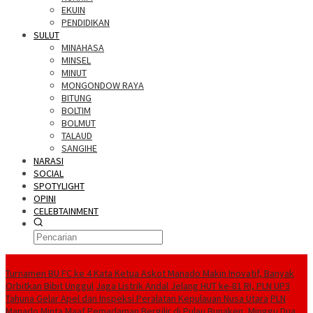
EKUIN
PENDIDIKAN
SULUT
MINAHASA
MINSEL
MINUT
MONGONDOW RAYA
BITUNG
BOLTIM
BOLMUT
TALAUD
SANGIHE
NARASI
SOCIAL
SPOTYLIGHT
OPINI
CELEBTAINMENT
BERITA TERBARU
Turnamen BU FC ke 4 Kata Ketua Askot Manado Makin Inovatif, Banyak
Orbitkan Bibit Unggul
Jaga Listrik Andal Jelang HUT ke-81 RI, PLN UP3
Tahuna Gelar Apel dan Inspeksi Peralatan Kepulauan Nusa Utara
PLN
Manado Minta Maaf Pemadaman Bergilir di Pulau Bunaken, Minggu Dua