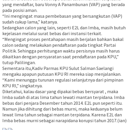
yang mendaftar, baru Vonny A Panambunan (VAP) yang berada
pada posisi aman.
“Ini mengingat masa pembebasan yang bersangkutan (VAP)
sudah cukup lama,” katanya.
Sedangkan calon yang lain, seperti E2L dan Imba, masih butuh
kejelasan melalui surat bebas dari instansi terkait.
“Mengingat proses pentahapan masih berjalan bahkan bakal
calon sedang melakukan pendaftaran pada tingkat Partai
Politik. Sehingga perhitungan waktu persisnya masih harus
dikaitkan dengan persyaratan saat pendaftaran pada KPU,”
tutup Palilingan.
Sementara itu,Kadiv Parmas KPU Sulut Salman Saelangi
mengaku apapun putusan KPU RI mereka siap menjalankan.
“Kami menunggu turunan regulasi selanjutnya dari pimpinan
KPU RI,” singkatnya.
Diketahui, kalau dasar yang dipakai bebas bersyarat , maka
Imba sudah di atas lima tahun lewati mantan terpidana. Imba
bebas dari penjara Desember tahun 2014. E2L pun seperti itu.
Namun jika dihitung dari bebas murni, maka keduanya belum
lewat lima tahun sebagai mantan terpidana. Karena E2L dan
Imba bebas murni sebagai narapidana korupsi tahun 2017.(ian)