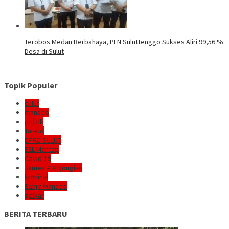
Terobos Medan Berbahaya, PLN Suluttenggo Sukses Aliri 99,56 %
Desa di Sulut
Topik Populer
sulut
manado
politik
Talaud
DPRD SULUT
E2L-Mantap
Covid-19
James A Kojongian
kriminal
Banjir Manado
golkar
BERITA TERBARU