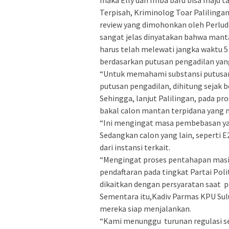
maka Elly dan Imba baru bisa maju ta
Terpisah, Kriminolog Toar Palilinga
review yang dimohonkan oleh Perlud
sangat jelas dinyatakan bahwa mant
harus telah melewati jangka waktu 5 
berdasarkan putusan pengadilan yan
“Untuk memahami substansi putusan 
putusan pengadilan, dihitung sejak 
Sehingga, lanjut Palilingan, pada pr
bakal calon mantan terpidana yang m
“Ini mengingat masa pembebasan yan
Sedangkan calon yang lain, seperti E
dari instansi terkait.
“Mengingat proses pentahapan masi
pendaftaran pada tingkat Partai Pol
dikaitkan dengan persyaratan saat p
Sementara itu,Kadiv Parmas KPU Su
mereka siap menjalankan.
“Kami menunggu turunan regulasi sel