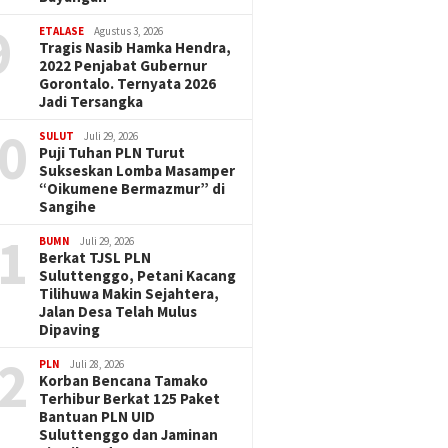
9
ETALASE
Agustus 3, 2026
Tragis Nasib Hamka Hendra,
2022 Penjabat Gubernur
Gorontalo. Ternyata 2026
Jadi Tersangka
0
SULUT
Juli 29, 2026
Puji Tuhan PLN Turut
Sukseskan Lomba Masamper
“Oikumene Bermazmur” di
Sangihe
1
BUMN
Juli 29, 2026
Berkat TJSL PLN
Suluttenggo, Petani Kacang
Tilihuwa Makin Sejahtera,
Jalan Desa Telah Mulus
Dipaving
2
PLN
Juli 28, 2026
Korban Bencana Tamako
Terhibur Berkat 125 Paket
Bantuan PLN UID
Suluttenggo dan Jaminan