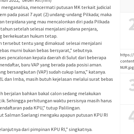
hun 2022,” beber Ali.(hm)
n menganalisa, mencermati putusan MK terkait judicial
em pada pasal 7 ayat (2) undang-undang Pilkada; maka
an terpidana yang mau mencalonkan diri pada Pilkada
tahun setelah selesai menjalani pidana penjara,
g berkekuatan hukum tetap.
tersebut tentu yang dimaksud selesai menjalani
bebas murni bukan bebas bersyarat,” sebutnya.
https:
oses pencalonan kepala daerah di Sulut dari beberapa
content
endaftar, baru VAP yang berada pada posisi aman.
NUR.jp
g bersangkutan (VAP) sudah cukup lama,” katanya.
2L dan Imba, masih butuh kejelasan melalui surat bebas
h berjalan bahkan bakal calon sedang melakukan
itik. Sehingga perhitungan waktu persisnya masih harus
endaftaran pada KPU,” tutup Palilingan.
lut Salman Saelangi mengaku apapun putusan KPU RI
anjutnya dari pimpinan KPU RI,” singkatnya.