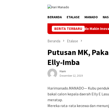
Loncat
ke
konten
BERANDA
ETALASE
MANADO
NAS
FC ke 4 Kata Ketua Askot Manado Makin Inovatif, Banyak Orbitka
BERITA TERBARU
Beranda
Etalase
Putusan MK, Paka
Elly-Imba
Ham
Desember 12, 2019
Harimanado.MANADO— Kubu pendu
bakal calon kepala daerah Elly E La
meratap.
Mereka rata-rata kecewa dan menunju