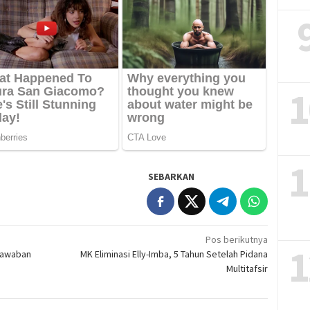
1
1
SEBARKAN
Pos berikutnya
1
 Jawaban
MK Eliminasi Elly-Imba, 5 Tahun Setelah Pidana
Multitafsir