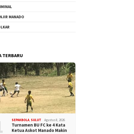
IMINAL
NJIR MANADO
LKAR
A TERBARU
1
SEPAKBOLA
,
SULUT
Agustus 8, 2026
Turnamen BU FC ke 4 Kata
Ketua Askot Manado Makin