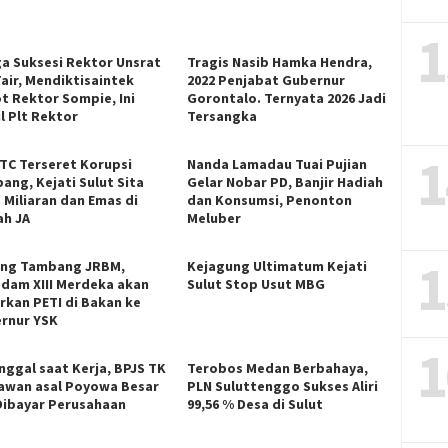
1
ga Suksesi Rektor Unsrat
Tragis Nasib Hamka Hendra,
Fair, Mendiktisaintek
2022 Penjabat Gubernur
t Rektor Sompie, Ini
Gorontalo. Ternyata 2026 Jadi
l Plt Rektor
Tersangka
1
ITC Terseret Korupsi
Nanda Lamadau Tuai Pujian
ang, Kejati Sulut Sita
Gelar Nobar PD, Banjir Hadiah
 Miliaran dan Emas di
dan Konsumsi, Penonton
h JA
Meluber
1
ng Tambang JRBM,
Kejagung Ultimatum Kejati
dam XIII Merdeka akan
Sulut Stop Usut MBG
rkan PETI di Bakan ke
rnur YSK
1
nggal saat Kerja, BPJS TK
Terobos Medan Berbahaya,
awan asal Poyowa Besar
PLN Suluttenggo Sukses Aliri
Dibayar Perusahaan
99,56 % Desa di Sulut