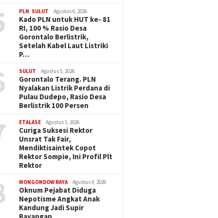
5
PLN
,
SULUT
Agustus 6, 2026
Kado PLN untuk HUT ke- 81
RI, 100 % Rasio Desa
Gorontalo Berlistrik,
Setelah Kabel Laut Listriki
P…
6
SULUT
Agustus 5, 2026
Gorontalo Terang. PLN
Nyalakan Listrik Perdana di
Pulau Dudepo, Rasio Desa
Berlistrik 100 Persen
7
ETALASE
Agustus 5, 2026
Curiga Suksesi Rektor
Unsrat Tak Fair,
Mendiktisaintek Copot
Rektor Sompie, Ini Profil Plt
Rektor
8
MONGONDOW RAYA
Agustus 4, 2026
Oknum Pejabat Diduga
Nepotisme Angkat Anak
Kandung Jadi Supir
Bayangan