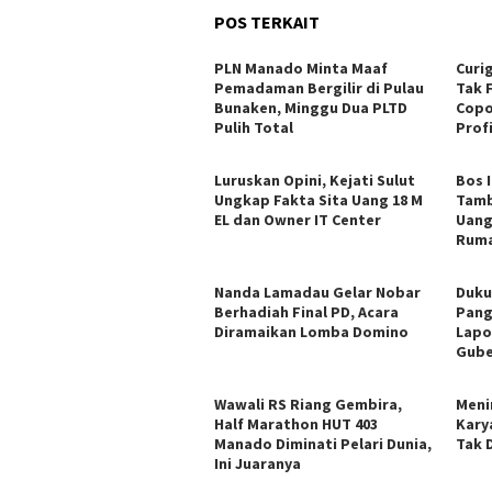
POS TERKAIT
PLN Manado Minta Maaf
Curi
Pemadaman Bergilir di Pulau
Tak 
Bunaken, Minggu Dua PLTD
Copo
Pulih Total
Profi
Luruskan Opini, Kejati Sulut
Bos 
Ungkap Fakta Sita Uang 18 M
Tamb
EL dan Owner IT Center
Uang
Ruma
Nanda Lamadau Gelar Nobar
Duku
Berhadiah Final PD, Acara
Pang
Diramaikan Lomba Domino
Lapo
Gube
Wawali RS Riang Gembira,
Meni
Half Marathon HUT 403
Kary
Manado Diminati Pelari Dunia,
Tak 
Ini Juaranya