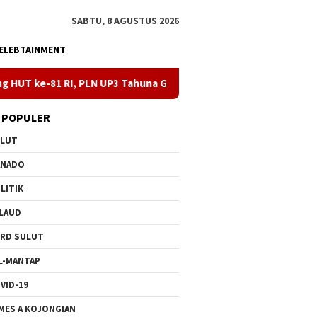
SABTU, 8 AGUSTUS 2026
ELEBTAINMENT
PLN UP3 Tahuna Gelar Apel dan Inspeksi Peralatan Kepulauan Nusa
 POPULER
ULUT
ANADO
LITIK
LAUD
RD SULUT
L-MANTAP
VID-19
MES A KOJONGIAN