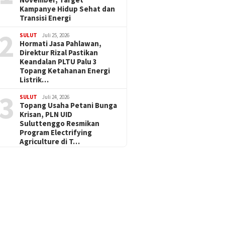
Kampanye Hidup Sehat dan
Transisi Energi
2
SULUT
Juli 25, 2026
Hormati Jasa Pahlawan,
Direktur Rizal Pastikan
Keandalan PLTU Palu 3
Topang Ketahanan Energi
Listrik…
3
SULUT
Juli 24, 2026
Topang Usaha Petani Bunga
Krisan, PLN UID
Suluttenggo Resmikan
Program Electrifying
Agriculture di T…