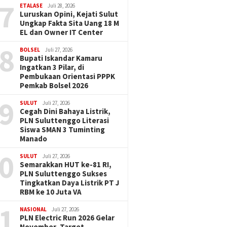
7
ETALASE
Juli 28, 2026
Luruskan Opini, Kejati Sulut
Ungkap Fakta Sita Uang 18 M
EL dan Owner IT Center
8
BOLSEL
Juli 27, 2026
Bupati Iskandar Kamaru
Ingatkan 3 Pilar, di
Pembukaan Orientasi PPPK
Pemkab Bolsel 2026
9
SULUT
Juli 27, 2026
Cegah Dini Bahaya Listrik,
PLN Suluttenggo Literasi
Siswa SMAN 3 Tuminting
Manado
0
SULUT
Juli 27, 2026
Semarakkan HUT ke-81 RI,
PLN Suluttenggo Sukses
Tingkatkan Daya Listrik PT J
RBM ke 10 Juta VA
1
NASIONAL
Juli 27, 2026
PLN Electric Run 2026 Gelar
November, Target