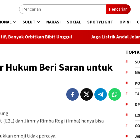
Pencarian
IONAL
SULUT
NARASI
SOCIAL
SPOTYLIGHT
OPINI
C
n Bibit Unggul
Jaga Listrik Andal Jelang HUT ke-81 RI, 
TOPIK
S
r Hukum Beri Saran untuk
M
PO
TA
DP
kung
E2
sut (E2L) dan Jimmy Rimba Rogi (Imba) hanya bisa
CO
kkan emoji tidak percaya.
JA