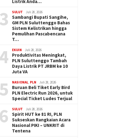
Listrik Anda…
3
SULUT
Juli 28, 2026
Sambangi Bupati Sangihe,
GM PLN Suluttenggo Bahas
Sistem Kelistrikan hingga
Pemulihan Pascabencana
T…
4
EKUIN
Juli 28, 2026
Produktivitas Meningkat,
PLN Suluttenggo Tambah
Daya Listrik PT JRBM ke 10
Juta VA
5
NASIONAL
,
PLN
Juli 28, 2026
Buruan Beli Tiket Early Bird
PLN Electric Run 2026, untuk
Special Ticket Ludes Terjual
6
SULUT
Juli 28, 2026
Spirit HUT ke 81 RI, PLN
Sukseskan Rangkaian Acara
Nasional PIKI – UNKRIT di
Tentena