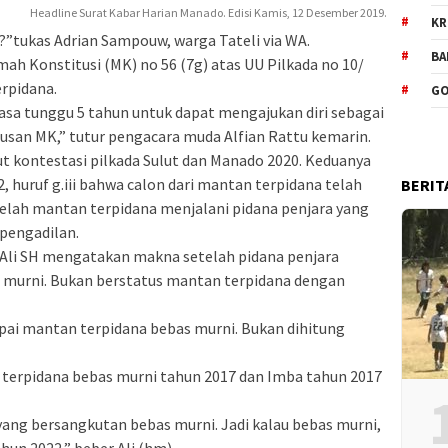
Headline Surat Kabar Harian Manado. Edisi Kamis, 12 Desember 2019.
KR
”tukas Adrian Sampouw, warga Tateli via WA.
BA
ah Konstitusi (MK) no 56 (7g) atas UU Pilkada no 10/
rpidana.
GO
asa tunggu 5 tahun untuk dapat mengajukan diri sebagai
usan MK,” tutur pengacara muda Alfian Rattu kemarin.
ut kontestasi pilkada Sulut dan Manado 2020. Keduanya
, huruf g.iii bahwa calon dari mantan terpidana telah
BERIT
lah mantan terpidana menjalani pidana penjara yang
pengadilan.
Ali SH mengatakan makna setelah pidana penjara
na murni. Bukan berstatus mantan terpidana dengan
pai mantan terpidana bebas murni. Bukan dihitung
n terpidana bebas murni tahun 2017 dan Imba tahun 2017
 yang bersangkutan bebas murni. Jadi kalau bebas murni,