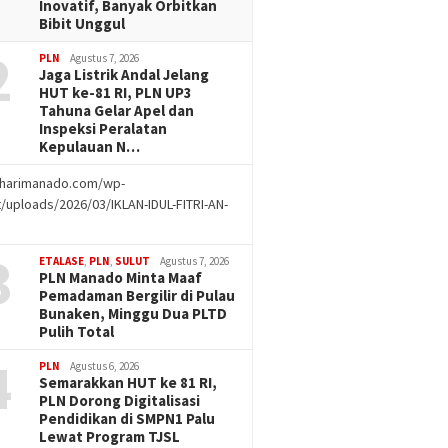
Inovatif, Banyak Orbitkan
Bibit Unggul
2
PLN
Agustus 7, 2026
Jaga Listrik Andal Jelang
HUT ke-81 RI, PLN UP3
Tahuna Gelar Apel dan
Inspeksi Peralatan
Kepulauan N…
//harimanado.com/wp-
/uploads/2026/03/IKLAN-IDUL-FITRI-AN-
g
3
ETALASE
,
PLN
,
SULUT
Agustus 7, 2026
PLN Manado Minta Maaf
Pemadaman Bergilir di Pulau
Bunaken, Minggu Dua PLTD
Pulih Total
4
PLN
Agustus 6, 2026
Semarakkan HUT ke 81 RI,
PLN Dorong Digitalisasi
Pendidikan di SMPN1 Palu
Lewat Program TJSL