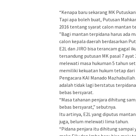
“Kenapa baru sekarang MK Putuskan?
Tapi apa boleh buat, Putusan Mahkam
2016 tentang syarat calon mantan te
”Bagi mantan terpidana harus ada m
calon kepala daerah berdasarkan Put
E2L dan JIRO bisa terancam gagal ik
tersandung putusan MK pasal 7 ayat 2
melewati masa hukuman 5 tahun sete
memiliki kekuatan hukum tetap dari 
Pengacara KAI Manado Mazhabullah 
adalah tidak lagi berstatus terpida
bebas bersyarat.
“Masa tahanan penjara dihitung sam
bebas bersyarat,” sebutnya.
Itu artinya, E2L yang diputus manta
juga, belum melewati lima tahun.
“Pidana penjara itu dihitung sampai