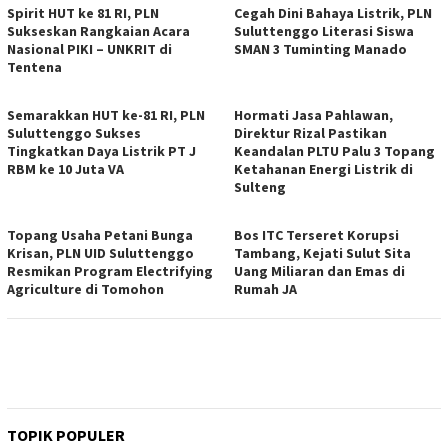
Spirit HUT ke 81 RI, PLN
Cegah Dini Bahaya Listrik, PLN
Sukseskan Rangkaian Acara
Suluttenggo Literasi Siswa
Nasional PIKI – UNKRIT di
SMAN 3 Tuminting Manado
Tentena
Semarakkan HUT ke-81 RI, PLN
Hormati Jasa Pahlawan,
Suluttenggo Sukses
Direktur Rizal Pastikan
Tingkatkan Daya Listrik PT J
Keandalan PLTU Palu 3 Topang
RBM ke 10 Juta VA
Ketahanan Energi Listrik di
Sulteng
Topang Usaha Petani Bunga
Bos ITC Terseret Korupsi
Krisan, PLN UID Suluttenggo
Tambang, Kejati Sulut Sita
Resmikan Program Electrifying
Uang Miliaran dan Emas di
Agriculture di Tomohon
Rumah JA
TOPIK POPULER