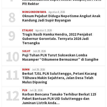
Plt Rektor
8
MONGONDOW RAYA
Agustus 4, 2026
Oknum Pejabat Diduga Nepotisme Angkat Anak
Kandung Jadi Supir Bayangan
9
ETALASE
Agustus 3, 2026
Tragis Nasib Hamka Hendra, 2022 Penjabat
Gubernur Gorontalo. Ternyata 2026 Jadi
Tersangka
10
SULUT
Juli 29, 2026
Puji Tuhan PLN Turut Sukseskan Lomba
Masamper “Oikumene Bermazmur” di Sangihe
11
BUMN
Juli 29, 2026
Berkat TJSL PLN Suluttenggo, Petani Kacang
Tilihuwa Makin Sejahtera, Jalan Desa Telah
Mulus Dipaving
12
PLN
Juli 28, 2026
Korban Bencana Tamako Terhibur Berkat 125
Paket Bantuan PLN UID Suluttenggo dan
Jaminan Listrik Anda…