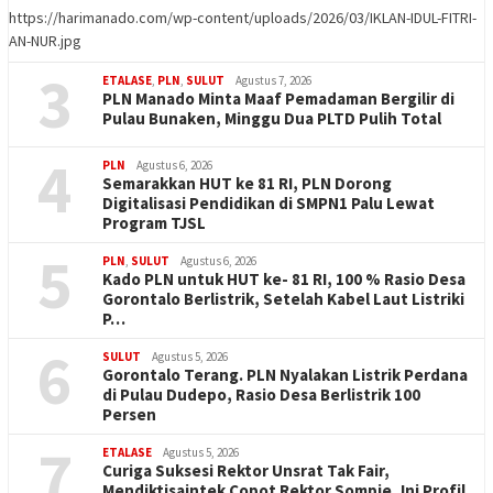
https://harimanado.com/wp-content/uploads/2026/03/IKLAN-IDUL-FITRI-
AN-NUR.jpg
3
ETALASE
,
PLN
,
SULUT
Agustus 7, 2026
PLN Manado Minta Maaf Pemadaman Bergilir di
Pulau Bunaken, Minggu Dua PLTD Pulih Total
4
PLN
Agustus 6, 2026
Semarakkan HUT ke 81 RI, PLN Dorong
Digitalisasi Pendidikan di SMPN1 Palu Lewat
Program TJSL
5
PLN
,
SULUT
Agustus 6, 2026
Kado PLN untuk HUT ke- 81 RI, 100 % Rasio Desa
Gorontalo Berlistrik, Setelah Kabel Laut Listriki
P…
6
SULUT
Agustus 5, 2026
Gorontalo Terang. PLN Nyalakan Listrik Perdana
di Pulau Dudepo, Rasio Desa Berlistrik 100
Persen
7
ETALASE
Agustus 5, 2026
Curiga Suksesi Rektor Unsrat Tak Fair,
Mendiktisaintek Copot Rektor Sompie, Ini Profil