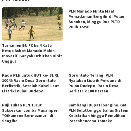
PLN Manado Minta Maaf
Pemadaman Bergilir di Pulau
Bunaken, Minggu Dua PLTD
Pulih Total
Turnamen BU FC ke 4 Kata
Ketua Askot Manado Makin
Inovatif, Banyak Orbitkan Bibit
Unggul
Kado PLN untuk HUT ke- 81 RI,
Gorontalo Terang. PLN
100 % Rasio Desa Gorontalo
Nyalakan Listrik Perdana di
Berlistrik, Setelah Kabel Laut
Pulau Dudepo, Rasio Desa
Listriki Pulau Dudepo
Berlistrik 100 Persen
Puji Tuhan PLN Turut
Sambangi Bupati Sangihe, GM
Sukseskan Lomba Masamper
PLN Suluttenggo Bahas Sistem
“Oikumene Bermazmur” di
Kelistrikan hingga Pemulihan
Sangihe
Pascabencana Tamako