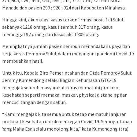
371; 405; 429 ; 444 ; 453 ; 449 ; 711; 712 ; 716 ; 721 dari Kota
Manado dan pasien 299 ; 920 ; 924 dari Kabupaten Minahasa.
Hingga kini, akumulasi kasus terkonfirmasi positif di Sulut
sebanyak 1218 orang, kasus sembuh 317 orang, kasus
meninggal 92 orang dan kasus aktif 809 orang.
Meningkatnya jumlah pasien sembuh menandakan upaya dan
kerja keras Pemprov Sulut dalam menangani pandemi Covid-19
membuahkan hasil.
Untuk itu, Kepala Biro Pemerintahan dan Otda Pemprov Sulut
Jemmy Kumendong selaku Bagian Kehumasan GTC-19
mengajak seluruh masyarakat terus mematuhi protokol
kesehatan seperti memakai masker, physical distancing dan
mencuci tangan dengan sabun.
“Kami mengajak kita semua untuk tetap mematuhi anjuran
protokol kesehatan untuk mencegah Covid-19. Semoga Tuhan
Yang Maha Esa selalu menolong kita,” kata Kumendong.(tra)