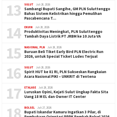
13
SULUT
Juli 28, 2026
Sambangi Bupati Sangihe, GM PLN Suluttenggo
Bahas Sistem Kelistrikan hingga Pemulihan
Pascabencana T…
14
EKUIN
Juli 28, 2026
Produktivitas Meningkat, PLN Suluttenggo
Tambah Daya Listrik PT JRBM ke 10 Juta VA
15
NASIONAL
,
PLN
Juli 28, 2026
Buruan Beli Tiket Early Bird PLN Electric Run
2026, untuk Special Ticket Ludes Terjual
16
SULUT
Juli 28, 2026
Spirit HUT ke 81 RI, PLN Sukseskan Rangkaian
Acara Nasional PIKI – UNKRIT di Tentena
17
ETALASE
Juli 28, 2026
Luruskan Opini, Kejati Sulut Ungkap Fakta Sita
Uang 18 M EL dan Owner IT Center
18
BOLSEL
Juli 27, 2026
Bupati Iskandar Kamaru Ingatkan 3 Pilar, di
Pembukaan Orientasi PPPK Pemkab Bolsel 2026