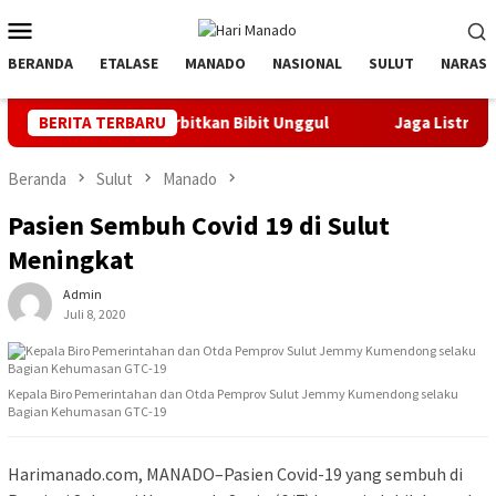
Loncat
Menu
ke
Mobile
konten
BERANDA
ETALASE
MANADO
NASIONAL
SULUT
NARASI
anyak Orbitkan Bibit Unggul
BERITA TERBARU
Jaga Listrik Andal Jelang HU
Beranda
Sulut
Manado
Pasien Sembuh Covid 19 di Sulut
Meningkat
Admin
Juli 8, 2020
Kepala Biro Pemerintahan dan Otda Pemprov Sulut Jemmy Kumendong selaku
Bagian Kehumasan GTC-19
Harimanado.com, MANADO–Pasien Covid-19 yang sembuh di