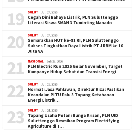
19
SULUT
Juli 27, 2026
Cegah Dini Bahaya Listrik, PLN Suluttenggo
Literasi Siswa SMAN 3 Tuminting Manado
20
SULUT
Juli 27, 2026
Semarakkan HUT ke-81 RI, PLN Suluttenggo
Sukses Tingkatkan Daya Listrik PT J RBM ke 10
Juta VA
21
NASIONAL
Juli 27, 2026
PLN Electric Run 2026 Gelar November, Target
Kampanye Hidup Sehat dan Transisi Energi
22
SULUT
Juli 25, 2026
Hormati Jasa Pahlawan, Direktur Rizal Pastikan
Keandalan PLTU Palu 3 Topang Ketahanan
Energi Listrik…
23
SULUT
Juli 24, 2026
Topang Usaha Petani Bunga Krisan, PLN UID
Suluttenggo Resmikan Program Electrifying
Agriculture di T…