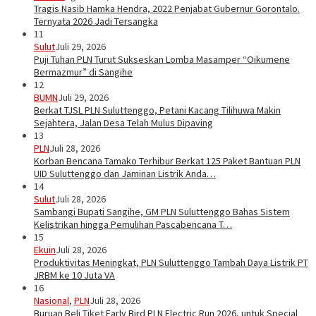
Tragis Nasib Hamka Hendra, 2022 Penjabat Gubernur Gorontalo.
Ternyata 2026 Jadi Tersangka
11
Sulut
Juli 29, 2026
Puji Tuhan PLN Turut Sukseskan Lomba Masamper “Oikumene
Bermazmur” di Sangihe
12
BUMN
Juli 29, 2026
Berkat TJSL PLN Suluttenggo, Petani Kacang Tilihuwa Makin
Sejahtera, Jalan Desa Telah Mulus Dipaving
13
PLN
Juli 28, 2026
Korban Bencana Tamako Terhibur Berkat 125 Paket Bantuan PLN
UID Suluttenggo dan Jaminan Listrik Anda…
14
Sulut
Juli 28, 2026
Sambangi Bupati Sangihe, GM PLN Suluttenggo Bahas Sistem
Kelistrikan hingga Pemulihan Pascabencana T…
15
Ekuin
Juli 28, 2026
Produktivitas Meningkat, PLN Suluttenggo Tambah Daya Listrik PT
JRBM ke 10 Juta VA
16
Nasional
,
PLN
Juli 28, 2026
Buruan Beli Tiket Early Bird PLN Electric Run 2026, untuk Special