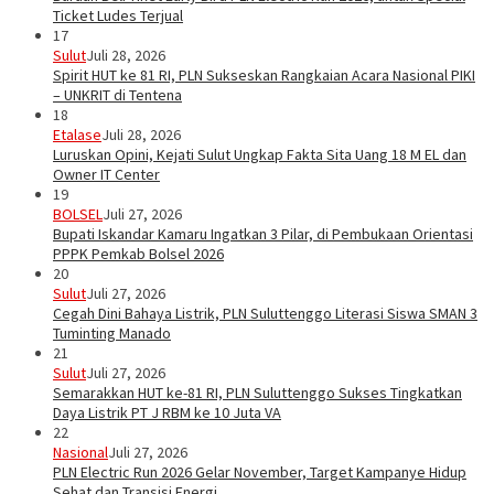
Ticket Ludes Terjual
17
Sulut
Juli 28, 2026
Spirit HUT ke 81 RI, PLN Sukseskan Rangkaian Acara Nasional PIKI
– UNKRIT di Tentena
18
Etalase
Juli 28, 2026
Luruskan Opini, Kejati Sulut Ungkap Fakta Sita Uang 18 M EL dan
Owner IT Center
19
BOLSEL
Juli 27, 2026
Bupati Iskandar Kamaru Ingatkan 3 Pilar, di Pembukaan Orientasi
PPPK Pemkab Bolsel 2026
20
Sulut
Juli 27, 2026
Cegah Dini Bahaya Listrik, PLN Suluttenggo Literasi Siswa SMAN 3
Tuminting Manado
21
Sulut
Juli 27, 2026
Semarakkan HUT ke-81 RI, PLN Suluttenggo Sukses Tingkatkan
Daya Listrik PT J RBM ke 10 Juta VA
22
Nasional
Juli 27, 2026
PLN Electric Run 2026 Gelar November, Target Kampanye Hidup
Sehat dan Transisi Energi