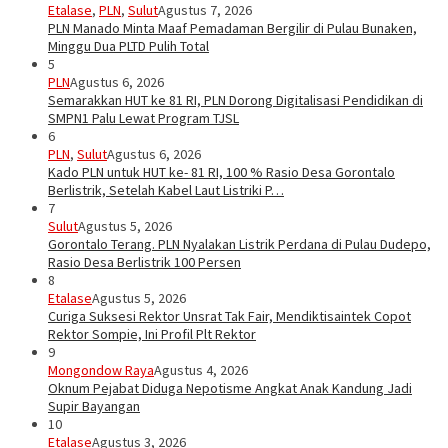
Etalase
,
PLN
,
Sulut
Agustus 7, 2026
PLN Manado Minta Maaf Pemadaman Bergilir di Pulau Bunaken,
Minggu Dua PLTD Pulih Total
5
PLN
Agustus 6, 2026
Semarakkan HUT ke 81 RI, PLN Dorong Digitalisasi Pendidikan di
SMPN1 Palu Lewat Program TJSL
6
PLN
,
Sulut
Agustus 6, 2026
Kado PLN untuk HUT ke- 81 RI, 100 % Rasio Desa Gorontalo
Berlistrik, Setelah Kabel Laut Listriki P…
7
Sulut
Agustus 5, 2026
Gorontalo Terang. PLN Nyalakan Listrik Perdana di Pulau Dudepo,
Rasio Desa Berlistrik 100 Persen
8
Etalase
Agustus 5, 2026
Curiga Suksesi Rektor Unsrat Tak Fair, Mendiktisaintek Copot
Rektor Sompie, Ini Profil Plt Rektor
9
Mongondow Raya
Agustus 4, 2026
Oknum Pejabat Diduga Nepotisme Angkat Anak Kandung Jadi
Supir Bayangan
10
Etalase
Agustus 3, 2026