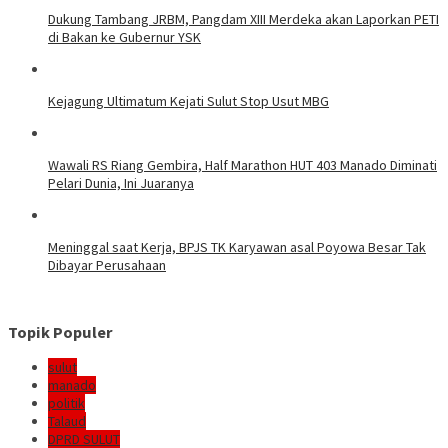
Dukung Tambang JRBM, Pangdam XIII Merdeka akan Laporkan PETI
di Bakan ke Gubernur YSK
Kejagung Ultimatum Kejati Sulut Stop Usut MBG
Wawali RS Riang Gembira, Half Marathon HUT 403 Manado Diminati
Pelari Dunia, Ini Juaranya
Meninggal saat Kerja, BPJS TK Karyawan asal Poyowa Besar Tak
Dibayar Perusahaan
Topik Populer
sulut
manado
politik
Talaud
DPRD SULUT