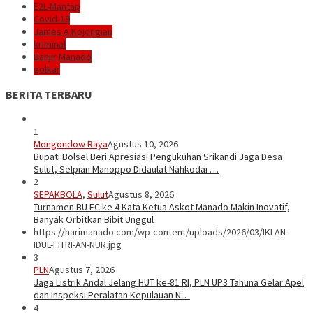
E2L-Mantap
Covid-19
James A Kojongian
kriminal
Banjir Manado
golkar
BERITA TERBARU
1
Mongondow Raya
Agustus 10, 2026
Bupati Bolsel Beri Apresiasi Pengukuhan Srikandi Jaga Desa
Sulut, Selpian Manoppo Didaulat Nahkodai …
2
SEPAKBOLA
,
Sulut
Agustus 8, 2026
Turnamen BU FC ke 4 Kata Ketua Askot Manado Makin Inovatif,
Banyak Orbitkan Bibit Unggul
https://harimanado.com/wp-content/uploads/2026/03/IKLAN-
IDUL-FITRI-AN-NUR.jpg
3
PLN
Agustus 7, 2026
Jaga Listrik Andal Jelang HUT ke-81 RI, PLN UP3 Tahuna Gelar Apel
dan Inspeksi Peralatan Kepulauan N…
4