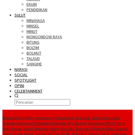
EKUIN
PENDIDIKAN
SULUT
MINAHASA
MINSEL
MINUT
MONGONDOW RAYA
BITUNG
BOLTIM
BOLMUT
TALAUD
SANGIHE
NARASI
SOCIAL
SPOTYLIGHT
OPINI
CELEBTAINMENT
BERITA TERBARU
Bupati Bolsel Beri Apresiasi Pengukuhan Srikandi Jaga Desa Sulut,
Selpian Manoppo Didaulat Nahkodai DPC Bolsel
Turnamen BU FC ke 4
Kata Ketua Askot Manado Makin Inovatif, Banyak Orbitkan Bibit Unggul
Jaga Listrik Andal Jelang HUT ke-81 RI, PLN UP3 Tahuna Gelar Apel dan