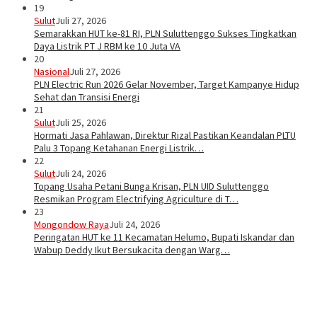
19
Sulut
Juli 27, 2026
Semarakkan HUT ke-81 RI, PLN Suluttenggo Sukses Tingkatkan
Daya Listrik PT J RBM ke 10 Juta VA
20
Nasional
Juli 27, 2026
PLN Electric Run 2026 Gelar November, Target Kampanye Hidup
Sehat dan Transisi Energi
21
Sulut
Juli 25, 2026
Hormati Jasa Pahlawan, Direktur Rizal Pastikan Keandalan PLTU
Palu 3 Topang Ketahanan Energi Listrik…
22
Sulut
Juli 24, 2026
Topang Usaha Petani Bunga Krisan, PLN UID Suluttenggo
Resmikan Program Electrifying Agriculture di T…
23
Mongondow Raya
Juli 24, 2026
Peringatan HUT ke 11 Kecamatan Helumo, Bupati Iskandar dan
Wabup Deddy Ikut Bersukacita dengan Warg…