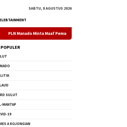
SABTU, 8 AGUSTUS 2026
ELEBTAINMENT
 Minta Maaf Pemadaman Bergilir di Pulau Bunaken, Minggu Dua P
 POPULER
ULUT
ANADO
LITIK
LAUD
RD SULUT
L-MANTAP
VID-19
MES A KOJONGIAN