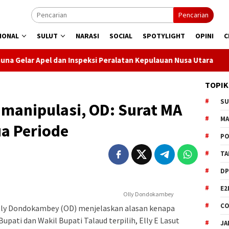
Pencarian
IONAL
SULUT
NARASI
SOCIAL
SPOTYLIGHT
OPINI
C
l dan Inspeksi Peralatan Kepulauan Nusa Utara
PLN Manado
TOPIK
S
manipulasi, OD: Surat MA
M
a Periode
PO
TA
DP
E2
Olly Dondokambey
CO
lly Dondokambey (OD) menjelaskan alasan kenapa
upati dan Wakil Bupati Talaud terpilih, Elly E Lasut
JA