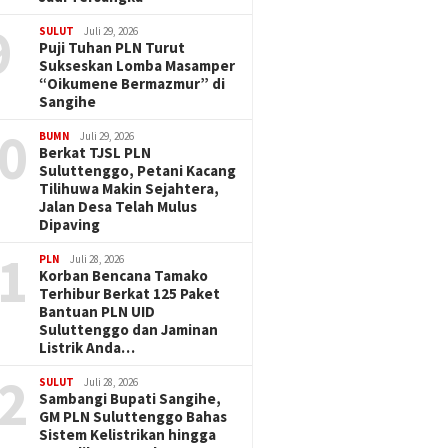
9
SULUT
Juli 29, 2026
Puji Tuhan PLN Turut
Sukseskan Lomba Masamper
“Oikumene Bermazmur” di
Sangihe
0
BUMN
Juli 29, 2026
Berkat TJSL PLN
Suluttenggo, Petani Kacang
Tilihuwa Makin Sejahtera,
Jalan Desa Telah Mulus
Dipaving
1
PLN
Juli 28, 2026
Korban Bencana Tamako
Terhibur Berkat 125 Paket
Bantuan PLN UID
Suluttenggo dan Jaminan
Listrik Anda…
2
SULUT
Juli 28, 2026
Sambangi Bupati Sangihe,
GM PLN Suluttenggo Bahas
Sistem Kelistrikan hingga