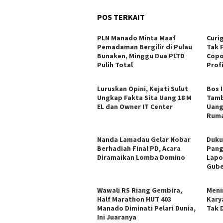
POS TERKAIT
PLN Manado Minta Maaf
Curi
Pemadaman Bergilir di Pulau
Tak 
Bunaken, Minggu Dua PLTD
Copo
Pulih Total
Profi
Luruskan Opini, Kejati Sulut
Bos 
Ungkap Fakta Sita Uang 18 M
Tamb
EL dan Owner IT Center
Uang
Ruma
Nanda Lamadau Gelar Nobar
Duku
Berhadiah Final PD, Acara
Pang
Diramaikan Lomba Domino
Lapo
Gube
Wawali RS Riang Gembira,
Meni
Half Marathon HUT 403
Kary
Manado Diminati Pelari Dunia,
Tak 
Ini Juaranya