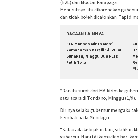
(E2L) dan Moctar Parapaga.
Menurutnya, itu dikarenakan gubenur
dan tidak boleh dicalonkan. Tapi dim
BACAAN LAINNYA
PLN Manado Minta Maaf
Cu
Pemadaman Bergilir di Pulau
Un
Bunaken, Minggu Dua PLTD
Me
Pulih Total
Re
Pl
“Dan itu surat dari MA kirim ke gub
satu acara di Tondano, Minggu (1/9).
Dirinya selaku gubernur mengaku ta
kembali pada Mendagri.
“Kalau ada kebijakan lain, silahkan
gubernur. Nanti di kemudian hari k