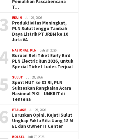
Pemulihan Pascabencana
T…
3
EKUIN
Juli 28, 2026
Produktivitas Meningkat,
PLN Suluttenggo Tambah
Daya Listrik PT JRBM ke 10
Juta VA
4
NASIONAL
,
PLN
Juli 28, 2026
Buruan Beli Tiket Early Bird
PLN Electric Run 2026, untuk
Special Ticket Ludes Terjual
5
SULUT
Juli 28, 2026
Spirit HUT ke 81 RI, PLN
Sukseskan Rangkaian Acara
Nasional PIKI – UNKRIT di
Tentena
6
ETALASE
Juli 28, 2026
Luruskan Opini, Kejati Sulut
Ungkap Fakta Sita Uang 18 M
EL dan Owner IT Center
BOLSEL
Juli 27, 2026