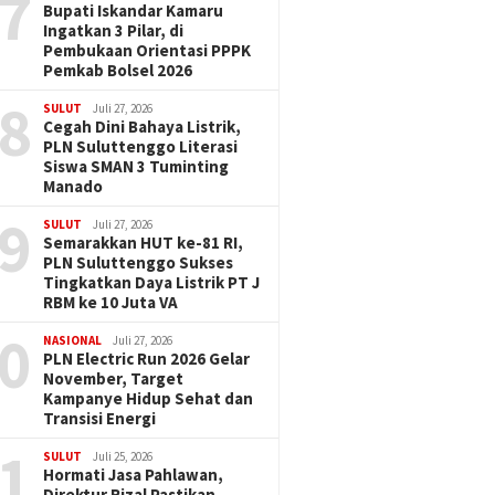
7
Bupati Iskandar Kamaru
Ingatkan 3 Pilar, di
Pembukaan Orientasi PPPK
Pemkab Bolsel 2026
8
SULUT
Juli 27, 2026
Cegah Dini Bahaya Listrik,
PLN Suluttenggo Literasi
Siswa SMAN 3 Tuminting
Manado
9
SULUT
Juli 27, 2026
Semarakkan HUT ke-81 RI,
PLN Suluttenggo Sukses
Tingkatkan Daya Listrik PT J
RBM ke 10 Juta VA
0
NASIONAL
Juli 27, 2026
PLN Electric Run 2026 Gelar
November, Target
Kampanye Hidup Sehat dan
Transisi Energi
1
SULUT
Juli 25, 2026
Hormati Jasa Pahlawan,
Direktur Rizal Pastikan