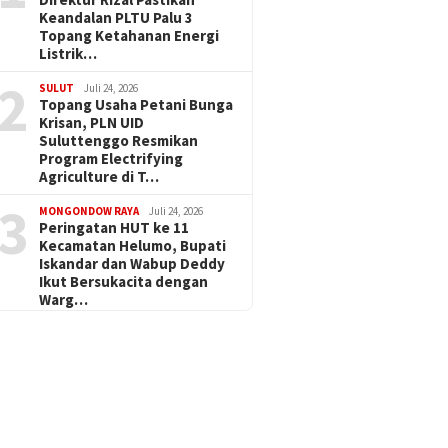
Keandalan PLTU Palu 3
Topang Ketahanan Energi
Listrik…
2
SULUT
Juli 24, 2026
Topang Usaha Petani Bunga
Krisan, PLN UID
Suluttenggo Resmikan
Program Electrifying
Agriculture di T…
3
MONGONDOW RAYA
Juli 24, 2026
Peringatan HUT ke 11
Kecamatan Helumo, Bupati
Iskandar dan Wabup Deddy
Ikut Bersukacita dengan
Warg…