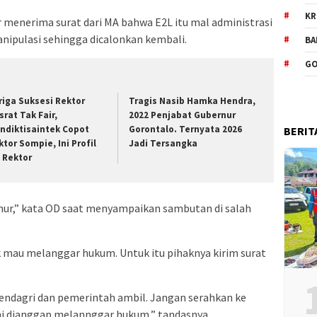
KR
 menerima surat dari MA bahwa E2L itu mal administrasi
anipulasi sehingga dicalonkan kembali.
BA
GO
riga Suksesi Rektor
Tragis Nasib Hamka Hendra,
srat Tak Fair,
2022 Penjabat Gubernur
ndiktisaintek Copot
Gorontalo. Ternyata 2026
BERIT
ktor Sompie, Ini Profil
Jadi Tersangka
t Rektor
ernur,” kata OD saat menyampaikan sambutan di salah
k mau melanggar hukum. Untuk itu pihaknya kirim surat
 Mendagri dan pemerintah ambil. Jangan serahkan ke
ami dianggap melannggar hukum,” tandasnya.