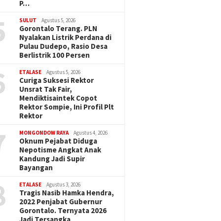
P…
5
SULUT
Agustus 5, 2026
Gorontalo Terang. PLN
Nyalakan Listrik Perdana di
Pulau Dudepo, Rasio Desa
Berlistrik 100 Persen
6
ETALASE
Agustus 5, 2026
Curiga Suksesi Rektor
Unsrat Tak Fair,
Mendiktisaintek Copot
Rektor Sompie, Ini Profil Plt
Rektor
7
MONGONDOW RAYA
Agustus 4, 2026
Oknum Pejabat Diduga
Nepotisme Angkat Anak
Kandung Jadi Supir
Bayangan
8
ETALASE
Agustus 3, 2026
Tragis Nasib Hamka Hendra,
2022 Penjabat Gubernur
Gorontalo. Ternyata 2026
Jadi Tersangka