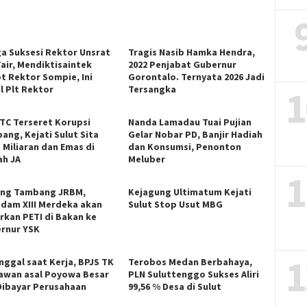
ga Suksesi Rektor Unsrat
Tragis Nasib Hamka Hendra,
Fair, Mendiktisaintek
2022 Penjabat Gubernur
t Rektor Sompie, Ini
Gorontalo. Ternyata 2026 Jadi
1
l Plt Rektor
Tersangka
ITC Terseret Korupsi
Nanda Lamadau Tuai Pujian
ang, Kejati Sulut Sita
Gelar Nobar PD, Banjir Hadiah
 Miliaran dan Emas di
dan Konsumsi, Penonton
h JA
Meluber
1
ng Tambang JRBM,
Kejagung Ultimatum Kejati
dam XIII Merdeka akan
Sulut Stop Usut MBG
rkan PETI di Bakan ke
rnur YSK
1
nggal saat Kerja, BPJS TK
Terobos Medan Berbahaya,
awan asal Poyowa Besar
PLN Suluttenggo Sukses Aliri
Dibayar Perusahaan
99,56 % Desa di Sulut