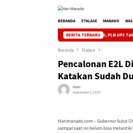
Loncat
ke
konten
BERANDA
ETALASE
MANADO
NAS
aga Listrik Andal Jelang HUT ke-81 RI, PLN UP3 Tahuna Gelar Ape
BERITA TERBARU
Beranda
Etalase
Pencalonan E2L Di
Katakan Sudah Du
Ham
September 2, 2019
Harimanado.com – Gubernur Sulut O
sampai saat ini belum bisa melantik B