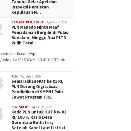
Tahuna Gelar Apel dan
Inspeksi Peralatan
Kepulauan N…
2
ETALASE
,
PLN
,
SULUT
Agustus 7, 2026
PLN Manado Minta Maaf
Pemadaman Bergilir di Pulau
Bunaken, Minggu Dua PLTD
Pulih Total
//harimanado.com/wp-
/uploads/2026/03/IKLAN-IDUL-FITRI-AN-
g
3
PLN
Agustus 6, 2026
Semarakkan HUT ke 81 RI,
PLN Dorong Digitalisasi
Pendidikan di SMPN1 Palu
Lewat Program TJSL
4
PLN
,
SULUT
Agustus 6, 2026
Kado PLN untuk HUT ke- 81
RI, 100 % Rasio Desa
Gorontalo Berlistrik,
Setelah Kabel Laut Listriki