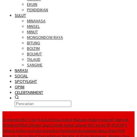
EKUIN
PENDIDIKAN
SULUT
MINAHASA
MINSEL
MINUT
MONGONDOW RAYA
BITUNG
BOLTIM
BOLMUT
TALAUD
SANGIHE
NARASI
SOCIAL
SPOTYLIGHT
OPINI
CELEBTAINMENT
BERITA TERBARU
Turnamen BU FC ke 4 Kata Ketua Askot Manado Makin Inovatif, Banyak
Orbitkan Bibit Unggul
Jaga Listrik Andal Jelang HUT ke-81 RI, PLN UP3
Tahuna Gelar Apel dan Inspeksi Peralatan Kepulauan Nusa Utara
PLN
Manado Minta Maaf Pemadaman Bergilir di Pulau Bunaken, Minggu Dua