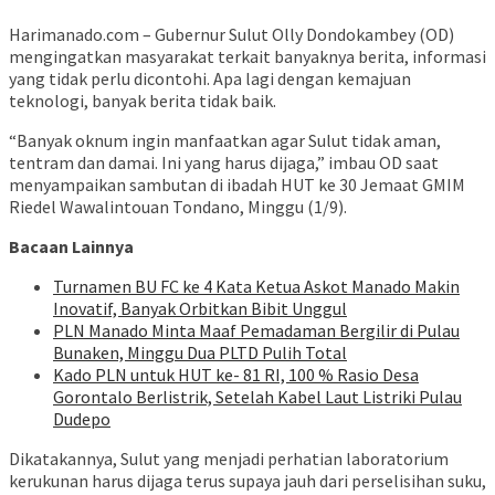
Harimanado.com – Gubernur Sulut Olly Dondokambey (OD)
mengingatkan masyarakat terkait banyaknya berita, informasi
yang tidak perlu dicontohi. Apa lagi dengan kemajuan
teknologi, banyak berita tidak baik.
“Banyak oknum ingin manfaatkan agar Sulut tidak aman,
tentram dan damai. Ini yang harus dijaga,” imbau OD saat
menyampaikan sambutan di ibadah HUT ke 30 Jemaat GMIM
Riedel Wawalintouan Tondano, Minggu (1/9).
Bacaan Lainnya
Turnamen BU FC ke 4 Kata Ketua Askot Manado Makin
Inovatif, Banyak Orbitkan Bibit Unggul
PLN Manado Minta Maaf Pemadaman Bergilir di Pulau
Bunaken, Minggu Dua PLTD Pulih Total
Kado PLN untuk HUT ke- 81 RI, 100 % Rasio Desa
Gorontalo Berlistrik, Setelah Kabel Laut Listriki Pulau
Dudepo
Dikatakannya, Sulut yang menjadi perhatian laboratorium
kerukunan harus dijaga terus supaya jauh dari perselisihan suku,