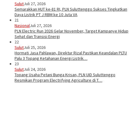
Sulut
Juli 27, 2026
Semarakkan HUT ke-81 RI, PLN Suluttenggo Sukses Tingkatkan
Daya Listrik PT J RBM ke 10 Juta VA
21
Nasional
Juli 27, 2026
PLN Electric Run 2026 Gelar November, Target Kampanye Hidup
Sehat dan Transisi Energi
22
Sulut
Juli 25, 2026
Hormati Jasa Pahlawan, Direktur Rizal Pastikan Keandalan PLTU
Palu 3 Topang Ketahanan Energi Listrik…
23
Sulut
Juli 24, 2026
Topang Usaha Petani Bunga Krisan, PLN UID Suluttenggo
Resmikan Program Electrifying Agriculture di T…