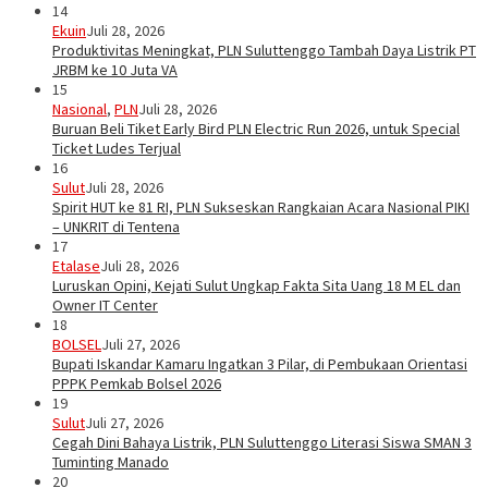
14
Ekuin
Juli 28, 2026
Produktivitas Meningkat, PLN Suluttenggo Tambah Daya Listrik PT
JRBM ke 10 Juta VA
15
Nasional
,
PLN
Juli 28, 2026
Buruan Beli Tiket Early Bird PLN Electric Run 2026, untuk Special
Ticket Ludes Terjual
16
Sulut
Juli 28, 2026
Spirit HUT ke 81 RI, PLN Sukseskan Rangkaian Acara Nasional PIKI
– UNKRIT di Tentena
17
Etalase
Juli 28, 2026
Luruskan Opini, Kejati Sulut Ungkap Fakta Sita Uang 18 M EL dan
Owner IT Center
18
BOLSEL
Juli 27, 2026
Bupati Iskandar Kamaru Ingatkan 3 Pilar, di Pembukaan Orientasi
PPPK Pemkab Bolsel 2026
19
Sulut
Juli 27, 2026
Cegah Dini Bahaya Listrik, PLN Suluttenggo Literasi Siswa SMAN 3
Tuminting Manado
20