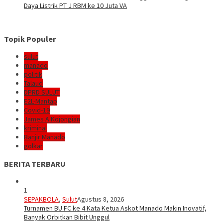
Daya Listrik PT J RBM ke 10 Juta VA
Topik Populer
sulut
manado
politik
Talaud
DPRD SULUT
E2L-Mantap
Covid-19
James A Kojongian
kriminal
Banjir Manado
golkar
BERITA TERBARU
1
SEPAKBOLA
,
Sulut
Agustus 8, 2026
Turnamen BU FC ke 4 Kata Ketua Askot Manado Makin Inovatif,
Banyak Orbitkan Bibit Unggul