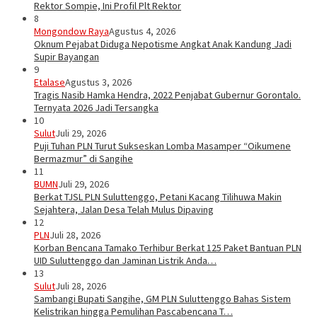
Rektor Sompie, Ini Profil Plt Rektor
8
Mongondow Raya
Agustus 4, 2026
Oknum Pejabat Diduga Nepotisme Angkat Anak Kandung Jadi
Supir Bayangan
9
Etalase
Agustus 3, 2026
Tragis Nasib Hamka Hendra, 2022 Penjabat Gubernur Gorontalo.
Ternyata 2026 Jadi Tersangka
10
Sulut
Juli 29, 2026
Puji Tuhan PLN Turut Sukseskan Lomba Masamper “Oikumene
Bermazmur” di Sangihe
11
BUMN
Juli 29, 2026
Berkat TJSL PLN Suluttenggo, Petani Kacang Tilihuwa Makin
Sejahtera, Jalan Desa Telah Mulus Dipaving
12
PLN
Juli 28, 2026
Korban Bencana Tamako Terhibur Berkat 125 Paket Bantuan PLN
UID Suluttenggo dan Jaminan Listrik Anda…
13
Sulut
Juli 28, 2026
Sambangi Bupati Sangihe, GM PLN Suluttenggo Bahas Sistem
Kelistrikan hingga Pemulihan Pascabencana T…