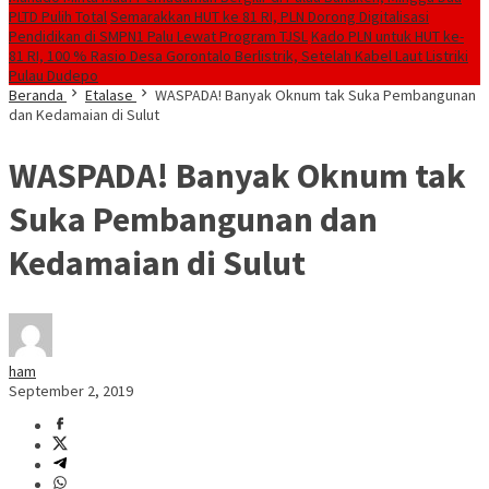
PLTD Pulih Total
Semarakkan HUT ke 81 RI, PLN Dorong Digitalisasi
Pendidikan di SMPN1 Palu Lewat Program TJSL
Kado PLN untuk HUT ke-
81 RI, 100 % Rasio Desa Gorontalo Berlistrik, Setelah Kabel Laut Listriki
Pulau Dudepo
Beranda
Etalase
WASPADA! Banyak Oknum tak Suka Pembangunan
dan Kedamaian di Sulut
WASPADA! Banyak Oknum tak
Suka Pembangunan dan
Kedamaian di Sulut
ham
September 2, 2019