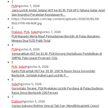
2
PLN
Agustus 7, 2026
Jaga Listrik Andal Jelang HUT ke-81 RI, PLN UP3 Tahuna Gelar Apel
dan Inspeksi Peralatan Kepulauan N…
https://harimanado.com/wp-content/uploads/2026/03/IKLAN-
IDUL-FITRI-AN-NUR.jpg
3
Etalase
,
PLN
,
Sulut
Agustus 7, 2026
PLN Manado Minta Maaf Pemadaman Bergilir di Pulau Bunaken,
Minggu Dua PLTD Pulih Total
4
PLN
Agustus 6, 2026
Semarakkan HUT ke 81 RI, PLN Dorong Digitalisasi Pendidikan di
SMPN1 Palu Lewat Program TJSL
5
PLN
,
Sulut
Agustus 6, 2026
Kado PLN untuk HUT ke- 81 RI, 100 % Rasio Desa Gorontalo
Berlistrik, Setelah Kabel Laut Listriki P…
6
Sulut
Agustus 5, 2026
Gorontalo Terang. PLN Nyalakan Listrik Perdana di Pulau Dudepo,
Rasio Desa Berlistrik 100 Persen
7
Etalase
Agustus 5, 2026
Curiga Suksesi Rektor Unsrat Tak Fair, Mendiktisaintek Copot