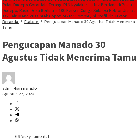
Pulau Dudepo
Gorontalo Terang. PLN Nyalakan Listrik Perdana di Pulau
Dudepo, Rasio Desa Berlistrik 100 Persen
Curiga Suksesi Rektor Unsrat
Tak Fair, Mendiktisaintek Copot Rektor Sompie, Ini Profil Plt Rektor
Beranda
Etalase
Pengucapan Manado 30 Agustus Tidak Menerima
Tamu
Pengucapan Manado 30
Agustus Tidak Menerima Tamu
admin-harimanado
Agustus 22, 2020
GS Vicky Lumentut