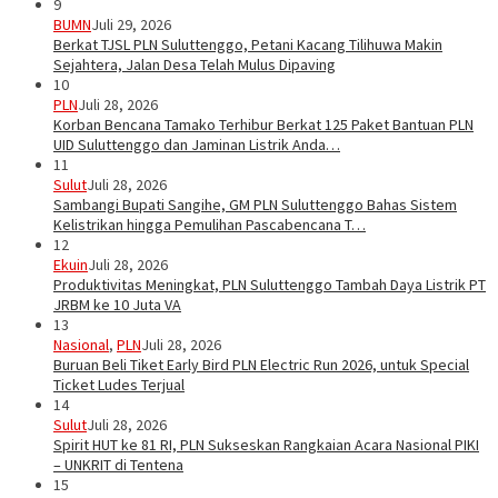
9
BUMN
Juli 29, 2026
Berkat TJSL PLN Suluttenggo, Petani Kacang Tilihuwa Makin
Sejahtera, Jalan Desa Telah Mulus Dipaving
10
PLN
Juli 28, 2026
Korban Bencana Tamako Terhibur Berkat 125 Paket Bantuan PLN
UID Suluttenggo dan Jaminan Listrik Anda…
11
Sulut
Juli 28, 2026
Sambangi Bupati Sangihe, GM PLN Suluttenggo Bahas Sistem
Kelistrikan hingga Pemulihan Pascabencana T…
12
Ekuin
Juli 28, 2026
Produktivitas Meningkat, PLN Suluttenggo Tambah Daya Listrik PT
JRBM ke 10 Juta VA
13
Nasional
,
PLN
Juli 28, 2026
Buruan Beli Tiket Early Bird PLN Electric Run 2026, untuk Special
Ticket Ludes Terjual
14
Sulut
Juli 28, 2026
Spirit HUT ke 81 RI, PLN Sukseskan Rangkaian Acara Nasional PIKI
– UNKRIT di Tentena
15