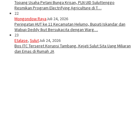
Topang Usaha Petani Bunga Krisan, PLN UID Suluttenggo
Resmikan Program Electrifying Agriculture di T…
22
Mongondow Raya
Juli 24, 2026
Peringatan HUT ke 11 Kecamatan Helumo, Bupati Iskandar dan
Wabup Deddy Ikut Bersukacita dengan Warg…
23
Etalase
,
Sulut
Juli 24, 2026
Bos ITC Terseret Korupsi Tambang, Kejati Sulut Sita Uang Miliaran
dan Emas di Rumah JA