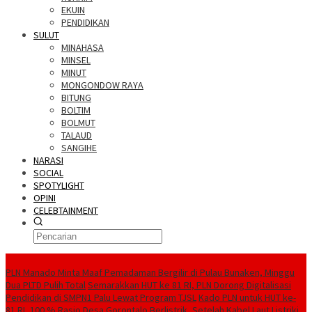
EKUIN
PENDIDIKAN
SULUT
MINAHASA
MINSEL
MINUT
MONGONDOW RAYA
BITUNG
BOLTIM
BOLMUT
TALAUD
SANGIHE
NARASI
SOCIAL
SPOTYLIGHT
OPINI
CELEBTAINMENT
BERITA TERBARU
PLN Manado Minta Maaf Pemadaman Bergilir di Pulau Bunaken, Minggu
Dua PLTD Pulih Total
Semarakkan HUT ke 81 RI, PLN Dorong Digitalisasi
Pendidikan di SMPN1 Palu Lewat Program TJSL
Kado PLN untuk HUT ke-
81 RI, 100 % Rasio Desa Gorontalo Berlistrik, Setelah Kabel Laut Listriki