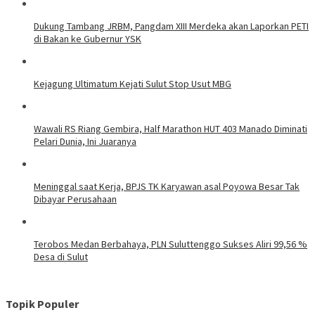
Dukung Tambang JRBM, Pangdam XIII Merdeka akan Laporkan PETI
di Bakan ke Gubernur YSK
Kejagung Ultimatum Kejati Sulut Stop Usut MBG
Wawali RS Riang Gembira, Half Marathon HUT 403 Manado Diminati
Pelari Dunia, Ini Juaranya
Meninggal saat Kerja, BPJS TK Karyawan asal Poyowa Besar Tak
Dibayar Perusahaan
Terobos Medan Berbahaya, PLN Suluttenggo Sukses Aliri 99,56 %
Desa di Sulut
Topik Populer