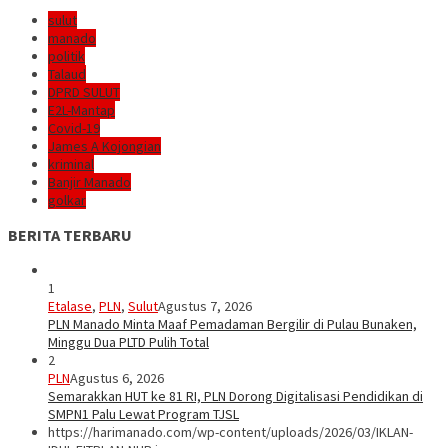
sulut
manado
politik
Talaud
DPRD SULUT
E2L-Mantap
Covid-19
James A Kojongian
kriminal
Banjir Manado
golkar
BERITA TERBARU
1
Etalase
,
PLN
,
Sulut
Agustus 7, 2026
PLN Manado Minta Maaf Pemadaman Bergilir di Pulau Bunaken,
Minggu Dua PLTD Pulih Total
2
PLN
Agustus 6, 2026
Semarakkan HUT ke 81 RI, PLN Dorong Digitalisasi Pendidikan di
SMPN1 Palu Lewat Program TJSL
https://harimanado.com/wp-content/uploads/2026/03/IKLAN-