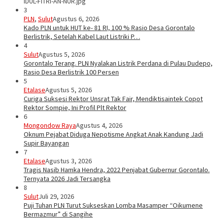
IDUL-FITRI-AN-NUR.jpg
3
PLN
,
Sulut
Agustus 6, 2026
Kado PLN untuk HUT ke- 81 RI, 100 % Rasio Desa Gorontalo
Berlistrik, Setelah Kabel Laut Listriki P…
4
Sulut
Agustus 5, 2026
Gorontalo Terang. PLN Nyalakan Listrik Perdana di Pulau Dudepo,
Rasio Desa Berlistrik 100 Persen
5
Etalase
Agustus 5, 2026
Curiga Suksesi Rektor Unsrat Tak Fair, Mendiktisaintek Copot
Rektor Sompie, Ini Profil Plt Rektor
6
Mongondow Raya
Agustus 4, 2026
Oknum Pejabat Diduga Nepotisme Angkat Anak Kandung Jadi
Supir Bayangan
7
Etalase
Agustus 3, 2026
Tragis Nasib Hamka Hendra, 2022 Penjabat Gubernur Gorontalo.
Ternyata 2026 Jadi Tersangka
8
Sulut
Juli 29, 2026
Puji Tuhan PLN Turut Sukseskan Lomba Masamper “Oikumene
Bermazmur” di Sangihe