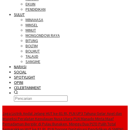
EKUIN
PENDIDIKAN
SULUT
MINAHASA
MINSEL
MINUT
MONGONDOW RAYA
BITUNG
BOLTIM
BOLMUT
TALAUD
SANGIHE
NARASI
SOCIAL
SPOTYLIGHT
OPINI
CELEBTAINMENT
BERITA TERBARU
Jaga Listrik Andal Jelang HUT ke-81 RI, PLN UP3 Tahuna Gelar Apel dan
Inspeksi Peralatan Kepulauan Nusa Utara
PLN Manado Minta Maaf
Pemadaman Bergilir di Pulau Bunaken, Minggu Dua PLTD Pulih Total
Semarakkan HUT ke 81 RI, PLN Dorong Digitalisasi Pendidikan di SMPN1