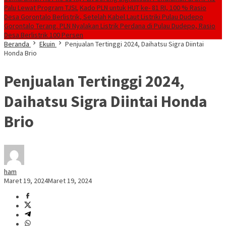
Palu Lewat Program TJSL
Kado PLN untuk HUT ke- 81 RI, 100 % Rasio
Desa Gorontalo Berlistrik, Setelah Kabel Laut Listriki Pulau Dudepo
Gorontalo Terang. PLN Nyalakan Listrik Perdana di Pulau Dudepo, Rasio
Desa Berlistrik 100 Persen
Beranda
Ekuin
Penjualan Tertinggi 2024, Daihatsu Sigra Diintai
Honda Brio
Penjualan Tertinggi 2024,
Daihatsu Sigra Diintai Honda
Brio
ham
Maret 19, 2024
Maret 19, 2024