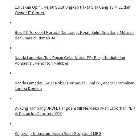
Luruskan Opini, Kejati Sulut Ungkap Fakta Sita Uang 18 M EL dan
Owner IT Center
Bos ITC Terseret Korupsi Tambang, Kejati Sulut Sita Uang Miliaran
dan Emas di Rumah JA
Nanda Lamadau Tuai Pujian Gelar Nobar PD, Banjir Hadiah dan
Konsumsi, Penonton Meluber
Nanda Lamadau Gelar Nobar Berhadiah Final PD, Acara Diramaikan
Lomba Domino
Dukung Tambang JRBM, Pangdam XIII Merdeka akan Laporkan PETI
di Bakan ke Gubernur YSK
Kejagung Ultimatum Kejati Sulut Stop Usut MBG