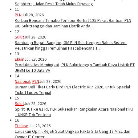
Sejahtera, Jalan Desa Telah Mulus Dipaving
11
PLN
Juli 28, 2026
Korban Bencana Tamako Terhibur Berkat 125 Paket Bantuan PLN
UID Suluttenggo dan Jaminan Listrik Anda…
12
Sulut
Juli 28, 2026
Sambangi Bupati Sangihe, GM PLN Suluttenggo Bahas Sistem
Kelistrikan hingga Pemulihan Pascabencana T…
13
Ekuin
Juli 28, 2026
Produktivitas Meningkat, PLN Suluttenggo Tambah Daya Listrik PT
JRBM ke 10 Juta VA
14
Nasional
,
PLN
Juli 28, 2026
Buruan Beli Tiket Early Bird PLN Electric Run 2026, untuk Special
Ticket Ludes Terjual
15
Sulut
Juli 28, 2026
Spirit HUT ke 81 RI, PLN Sukseskan Rangkaian Acara Nasional PIKI
– UNKRIT di Tentena
16
Etalase
Juli 28, 2026
Luruskan Opini, Kejati Sulut Ungkap Fakta Sita Uang 18 M EL dan
Owner IT Center