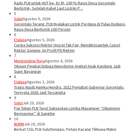
Kado PLN untuk HUT ke- 81 RI, 100 % Rasio Desa Gorontalo
Berlistrik, Setelah Kabel Laut Listriki P…
5
Sulut
Agustus 5, 2026
Gorontalo Terang. PLN Nyalakan Listrik Perdana di Pulau Dudepo,
Rasio Desa Berlistrik 100 Persen
6
Etalase
Agustus 5, 2026
Curiga Suksesi Rektor Unsrat Tak Fair, Mendiktisaintek Copot
Rektor Sompie, Ini Profil Plt Rektor
7
Mongondow Raya
Agustus 4, 2026
Oknum Pejabat Diduga Nepotisme Angkat Anak Kandung Jadi
Supir Bayangan
8
Etalase
Agustus 3, 2026
Tragis Nasib Hamka Hendra, 2022 Penjabat Gubernur Gorontalo.
Ternyata 2026 Jadi Tersangka
9
Sulut
Juli 29, 2026
Puji Tuhan PLN Turut Sukseskan Lomba Masamper “Oikumene
Bermazmur” di Sangihe
10
BUMN
Juli 29, 2026
Berkat TJSL PLN Suluttenggo, Petani Kacang Tilihuwa Makin