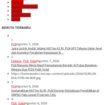
Covid-19
James A Kojongian
kriminal
Banjir Manado
golkar
BERITA TERBARU
1
PLN
Agustus 7, 2026
Jaga Listrik Andal Jelang HUT ke-81 RI, PLN UP3 Tahuna Gelar Apel
dan Inspeksi Peralatan Kepulauan N…
2
Etalase
,
PLN
,
Sulut
Agustus 7, 2026
PLN Manado Minta Maaf Pemadaman Bergilir di Pulau Bunaken,
Minggu Dua PLTD Pulih Total
https://harimanado.com/wp-content/uploads/2026/03/IKLAN-
IDUL-FITRI-AN-NUR.jpg
3
PLN
Agustus 6, 2026
Semarakkan HUT ke 81 RI, PLN Dorong Digitalisasi Pendidikan di
SMPN1 Palu Lewat Program TJSL
4
PLN
,
Sulut
Agustus 6, 2026