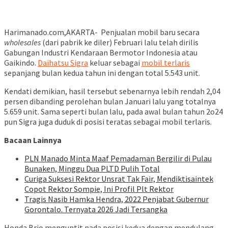
Harimanado.com,AKARTA- Penjualan mobil baru secara
wholesales
(dari pabrik ke diler) Februari lalu telah dirilis
Gabungan Industri Kendaraan Bermotor Indonesia atau
Gaikindo.
Daihatsu Sigra
keluar sebagai
mobil terlaris
sepanjang bulan kedua tahun ini dengan total 5.543 unit.
Kendati demikian, hasil tersebut sebenarnya lebih rendah 2,04
persen dibanding perolehan bulan Januari lalu yang totalnya
5.659 unit. Sama seperti bulan lalu, pada awal bulan tahun 2o24
pun Sigra juga duduk di posisi teratas sebagai mobil terlaris.
Bacaan Lainnya
PLN Manado Minta Maaf Pemadaman Bergilir di Pulau
Bunaken, Minggu Dua PLTD Pulih Total
Curiga Suksesi Rektor Unsrat Tak Fair, Mendiktisaintek
Copot Rektor Sompie, Ini Profil Plt Rektor
Tragis Nasib Hamka Hendra, 2022 Penjabat Gubernur
Gorontalo. Ternyata 2026 Jadi Tersangka
Honda Brio menguntit pada posisi kedua dengan mendulang