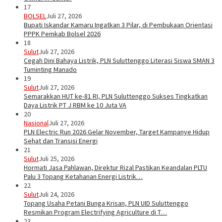
17
BOLSEL
Juli 27, 2026
Bupati Iskandar Kamaru Ingatkan 3 Pilar, di Pembukaan Orientasi
PPPK Pemkab Bolsel 2026
18
Sulut
Juli 27, 2026
Cegah Dini Bahaya Listrik, PLN Suluttenggo Literasi Siswa SMAN 3
Tuminting Manado
19
Sulut
Juli 27, 2026
Semarakkan HUT ke-81 RI, PLN Suluttenggo Sukses Tingkatkan
Daya Listrik PT J RBM ke 10 Juta VA
20
Nasional
Juli 27, 2026
PLN Electric Run 2026 Gelar November, Target Kampanye Hidup
Sehat dan Transisi Energi
21
Sulut
Juli 25, 2026
Hormati Jasa Pahlawan, Direktur Rizal Pastikan Keandalan PLTU
Palu 3 Topang Ketahanan Energi Listrik…
22
Sulut
Juli 24, 2026
Topang Usaha Petani Bunga Krisan, PLN UID Suluttenggo
Resmikan Program Electrifying Agriculture di T…
23