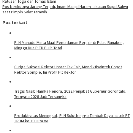
Ratusan Toga dan Tomas Islam
Pos berikutnya
Jarang Terjadi, Imam Masjid Haram Lakukan Sujud Sahwi
saat Pimpin Salat Tarawih
Pos terkait
PLN Manado Minta Maaf Pemadaman Bergilir di Pulau Bunaken,
Minggu Dua PLTD Pulih Total
Curiga Suksesi Rektor Unsrat Tak Fair, Mendiktisaintek Copot
Rektor Sompie, Ini Profil Plt Rektor
Tragis Nasib Hamka Hendra, 2022 Penjabat Gubernur Gorontalo.
Ternyata 2026 Jadi Tersangka
Produktivitas Meningkat, PLN Suluttenggo Tambah Daya Listrik PT
JRBM ke 10 Juta VA