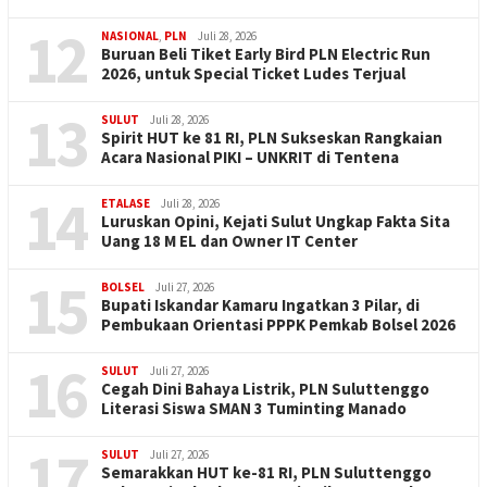
12
NASIONAL
,
PLN
Juli 28, 2026
Buruan Beli Tiket Early Bird PLN Electric Run
2026, untuk Special Ticket Ludes Terjual
13
SULUT
Juli 28, 2026
Spirit HUT ke 81 RI, PLN Sukseskan Rangkaian
Acara Nasional PIKI – UNKRIT di Tentena
14
ETALASE
Juli 28, 2026
Luruskan Opini, Kejati Sulut Ungkap Fakta Sita
Uang 18 M EL dan Owner IT Center
15
BOLSEL
Juli 27, 2026
Bupati Iskandar Kamaru Ingatkan 3 Pilar, di
Pembukaan Orientasi PPPK Pemkab Bolsel 2026
16
SULUT
Juli 27, 2026
Cegah Dini Bahaya Listrik, PLN Suluttenggo
Literasi Siswa SMAN 3 Tuminting Manado
17
SULUT
Juli 27, 2026
Semarakkan HUT ke-81 RI, PLN Suluttenggo