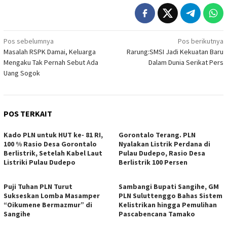
Navigasi
Pos sebelumnya
Pos berikutnya
Masalah RSPK Damai, Keluarga
Rarung:SMSI Jadi Kekuatan Baru
pos
Mengaku Tak Pernah Sebut Ada
Dalam Dunia Serikat Pers
Uang Sogok
POS TERKAIT
Kado PLN untuk HUT ke- 81 RI,
Gorontalo Terang. PLN
100 % Rasio Desa Gorontalo
Nyalakan Listrik Perdana di
Berlistrik, Setelah Kabel Laut
Pulau Dudepo, Rasio Desa
Listriki Pulau Dudepo
Berlistrik 100 Persen
Puji Tuhan PLN Turut
Sambangi Bupati Sangihe, GM
Sukseskan Lomba Masamper
PLN Suluttenggo Bahas Sistem
“Oikumene Bermazmur” di
Kelistrikan hingga Pemulihan
Sangihe
Pascabencana Tamako