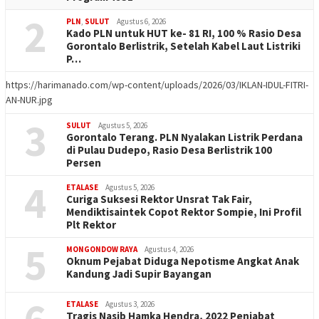
2
PLN
,
SULUT
Agustus 6, 2026
Kado PLN untuk HUT ke- 81 RI, 100 % Rasio Desa
Gorontalo Berlistrik, Setelah Kabel Laut Listriki
P…
https://harimanado.com/wp-content/uploads/2026/03/IKLAN-IDUL-FITRI-
AN-NUR.jpg
3
SULUT
Agustus 5, 2026
Gorontalo Terang. PLN Nyalakan Listrik Perdana
di Pulau Dudepo, Rasio Desa Berlistrik 100
Persen
4
ETALASE
Agustus 5, 2026
Curiga Suksesi Rektor Unsrat Tak Fair,
Mendiktisaintek Copot Rektor Sompie, Ini Profil
Plt Rektor
5
MONGONDOW RAYA
Agustus 4, 2026
Oknum Pejabat Diduga Nepotisme Angkat Anak
Kandung Jadi Supir Bayangan
ETALASE
Agustus 3, 2026
Tragis Nasib Hamka Hendra, 2022 Penjabat