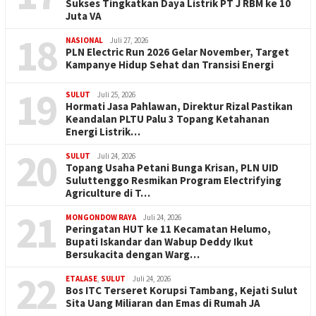
Sukses Tingkatkan Daya Listrik PT J RBM ke 10
Juta VA
18
NASIONAL
Juli 27, 2026
PLN Electric Run 2026 Gelar November, Target
Kampanye Hidup Sehat dan Transisi Energi
19
SULUT
Juli 25, 2026
Hormati Jasa Pahlawan, Direktur Rizal Pastikan
Keandalan PLTU Palu 3 Topang Ketahanan
Energi Listrik…
20
SULUT
Juli 24, 2026
Topang Usaha Petani Bunga Krisan, PLN UID
Suluttenggo Resmikan Program Electrifying
Agriculture di T…
21
MONGONDOW RAYA
Juli 24, 2026
Peringatan HUT ke 11 Kecamatan Helumo,
Bupati Iskandar dan Wabup Deddy Ikut
Bersukacita dengan Warg…
22
ETALASE
,
SULUT
Juli 24, 2026
Bos ITC Terseret Korupsi Tambang, Kejati Sulut
Sita Uang Miliaran dan Emas di Rumah JA