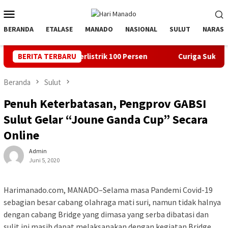
Loncat
Menu
ke
Mobile
konten
BERANDA
ETALASE
MANADO
NASIONAL
SULUT
NARASI
Desa Berlistrik 100 Persen
BERITA TERBARU
Curiga Suksesi Rektor Unsrat 
Beranda
Sulut
Penuh Keterbatasan, Pengprov GABSI
Sulut Gelar “Joune Ganda Cup” Secara
Online
Admin
Juni 5, 2020
Harimanado.com, MANADO–Selama masa Pandemi Covid-19
sebagian besar cabang olahraga mati suri, namun tidak halnya
dengan cabang Bridge yang dimasa yang serba dibatasi dan
sulit ini masih dapat melaksanakan dengan kegiatan Bridge