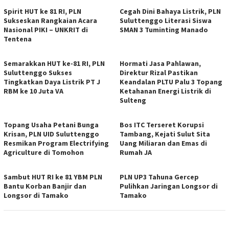
Spirit HUT ke 81 RI, PLN
Cegah Dini Bahaya Listrik, PLN
Sukseskan Rangkaian Acara
Suluttenggo Literasi Siswa
Nasional PIKI – UNKRIT di
SMAN 3 Tuminting Manado
Tentena
Semarakkan HUT ke-81 RI, PLN
Hormati Jasa Pahlawan,
Suluttenggo Sukses
Direktur Rizal Pastikan
Tingkatkan Daya Listrik PT J
Keandalan PLTU Palu 3 Topang
RBM ke 10 Juta VA
Ketahanan Energi Listrik di
Sulteng
Topang Usaha Petani Bunga
Bos ITC Terseret Korupsi
Krisan, PLN UID Suluttenggo
Tambang, Kejati Sulut Sita
Resmikan Program Electrifying
Uang Miliaran dan Emas di
Agriculture di Tomohon
Rumah JA
Sambut HUT RI ke 81 YBM PLN
PLN UP3 Tahuna Gercep
Bantu Korban Banjir dan
Pulihkan Jaringan Longsor di
Longsor di Tamako
Tamako