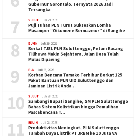
6
Gubernur Gorontalo. Ternyata 2026 Jadi
Tersangka
7
SULUT
Juli 29, 2026
Puji Tuhan PLN Turut Sukseskan Lomba
Masamper “Oikumene Bermazmur” di Sangihe
8
BUMN
Juli 29, 2026
Berkat TJSL PLN Suluttenggo, Petani Kacang
Tilihuwa Makin Sejahtera, Jalan Desa Telah
Mulus Dipaving
9
PLN
Juli 28, 2026
Korban Bencana Tamako Terhibur Berkat 125
Paket Bantuan PLN UID Suluttenggo dan
Jaminan Listrik Anda…
10
SULUT
Juli 28, 2026
Sambangi Bupati Sangihe, GM PLN Suluttenggo
Bahas Sistem Kelistrikan hingga Pemulihan
Pascabencana T…
11
EKUIN
Juli 28, 2026
Produktivitas Meningkat, PLN Suluttenggo
Tambah Daya Listrik PT JRBM ke 10 Juta VA