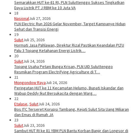
Semarakkan HUT ke-81 RI, PLN Suluttenggo Sukses Tingkatkan
Daya Listrik PT J RBM ke 10 Juta VA
18
Nasional
Juli 27, 2026
PLN Electric Run 2026 Gelar November, Target Kampanye Hidup
Sehat dan Transisi Energi
19
Sulut
Juli 25, 2026
Hormati Jasa Pahlawan, Direktur Rizal Pastikan Keandalan PLTU
Palu 3 Topang Ketahanan Energi Listrik…
20
Sulut
Juli 24, 2026
Topang Usaha Petani Bunga Krisan, PLN UID Suluttenggo
Resmikan Program Electrifying Agriculture di T…
21
Mongondow Raya
Juli 24, 2026
Peringatan HUT ke 11 Kecamatan Helumo, Bupati Iskandar dan
Wabup Deddy Ikut Bersukacita dengan Warg…
22
Etalase
,
Sulut
Juli 24, 2026
Bos ITC Terseret Korupsi Tambang, Kejati Sulut Sita Uang Miliaran
dan Emas di Rumah JA
23
Sulut
Juli 23, 2026
Sambut HUT RI ke 81 YBM PLN Bantu Korban Banjir dan Longsor di