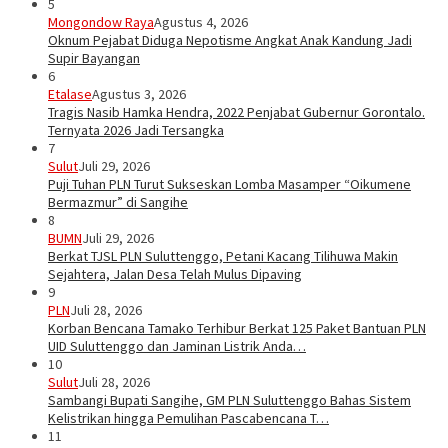
5
Mongondow Raya
Agustus 4, 2026
Oknum Pejabat Diduga Nepotisme Angkat Anak Kandung Jadi
Supir Bayangan
6
Etalase
Agustus 3, 2026
Tragis Nasib Hamka Hendra, 2022 Penjabat Gubernur Gorontalo.
Ternyata 2026 Jadi Tersangka
7
Sulut
Juli 29, 2026
Puji Tuhan PLN Turut Sukseskan Lomba Masamper “Oikumene
Bermazmur” di Sangihe
8
BUMN
Juli 29, 2026
Berkat TJSL PLN Suluttenggo, Petani Kacang Tilihuwa Makin
Sejahtera, Jalan Desa Telah Mulus Dipaving
9
PLN
Juli 28, 2026
Korban Bencana Tamako Terhibur Berkat 125 Paket Bantuan PLN
UID Suluttenggo dan Jaminan Listrik Anda…
10
Sulut
Juli 28, 2026
Sambangi Bupati Sangihe, GM PLN Suluttenggo Bahas Sistem
Kelistrikan hingga Pemulihan Pascabencana T…
11