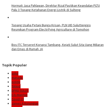
Hormati Jasa Pahlawan, Direktur Rizal Pastikan Keandalan PLTU
Palu 3 Topang Ketahanan Energi Listrik di Sulteng
Topang Usaha Petani Bunga Krisan, PLN UID Suluttenggo
Resmikan Program Electrifying Agriculture di Tomohon
Bos ITC Terseret Korupsi Tambang, Kejati Sulut Sita Uang Miliaran
dan Emas di Rumah JA
Topik Populer
sulut
manado
politik
Talaud
DPRD SULUT
E2L-Mantap
Covid-19
James A Kojongian