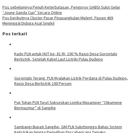
Pos sebelumnya
Penuh Keterbatasan, Pengprov GABSI Sulut Gelar
“Joune Ganda Cup” Secara Online
Pos berikutnya
Cluster Pasar Pinasungkulan Melejit, Pasien 469
Meninggal Diduga Asal Singkil
Pos terkait
Kado PLN untuk HUT ke- 81 RI, 100 % Rasio Desa Gorontalo
Berlistrik, Setelah Kabel Laut Listriki Pulau Dudepo
Gorontalo Terang. PLN Nyalakan Listrik Perdana di Pulau Dudepo,
Rasio Desa Berlistrik 100 Persen
Puji Tuhan PLN Turut Sukseskan Lomba Masamper “Oikumene
Bermazmur” di Sangihe
Sambangi Bupati Sangihe, GM PLN Suluttenggo Bahas Sistem
Kelistrikan hingga Pemulihan Pascabencana Tamako