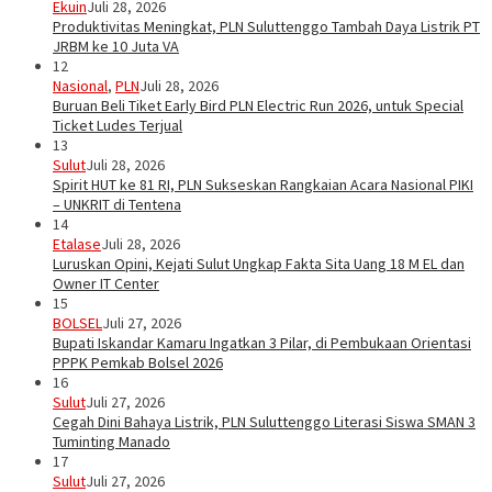
Ekuin
Juli 28, 2026
Produktivitas Meningkat, PLN Suluttenggo Tambah Daya Listrik PT
JRBM ke 10 Juta VA
12
Nasional
,
PLN
Juli 28, 2026
Buruan Beli Tiket Early Bird PLN Electric Run 2026, untuk Special
Ticket Ludes Terjual
13
Sulut
Juli 28, 2026
Spirit HUT ke 81 RI, PLN Sukseskan Rangkaian Acara Nasional PIKI
– UNKRIT di Tentena
14
Etalase
Juli 28, 2026
Luruskan Opini, Kejati Sulut Ungkap Fakta Sita Uang 18 M EL dan
Owner IT Center
15
BOLSEL
Juli 27, 2026
Bupati Iskandar Kamaru Ingatkan 3 Pilar, di Pembukaan Orientasi
PPPK Pemkab Bolsel 2026
16
Sulut
Juli 27, 2026
Cegah Dini Bahaya Listrik, PLN Suluttenggo Literasi Siswa SMAN 3
Tuminting Manado
17
Sulut
Juli 27, 2026