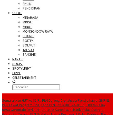
EKUIN
PENDIDIKAN
SULUT
MINAHASA
MINSEL
MINUT
MONGONDOW RAYA
BITUNG
BOLTIM
BOLMUT
TALAUD
SANGIHE
NARASI
SOCIAL
SPOTYLIGHT
OPINI
CELEBTAINMENT
BERITA TERBARU
Semarakkan HUT ke 81 RI, PLN Dorong Digitalisasi Pendidikan di SMPN1
Palu Lewat Program TJSL
Kado PLN untuk HUT ke- 81 RI, 100 % Rasio
Desa Gorontalo Berlistrik, Setelah Kabel Laut Listriki Pulau Dudepo
Gorontalo Terang. PLN Nyalakan Listrik Perdana di Pulau Dudepo, Rasio