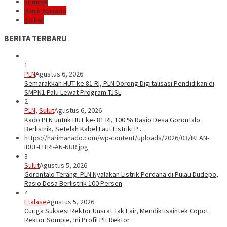
kriminal
Banjir Manado
golkar
BERITA TERBARU
1
PLN
Agustus 6, 2026
Semarakkan HUT ke 81 RI, PLN Dorong Digitalisasi Pendidikan di
SMPN1 Palu Lewat Program TJSL
2
PLN
,
Sulut
Agustus 6, 2026
Kado PLN untuk HUT ke- 81 RI, 100 % Rasio Desa Gorontalo
Berlistrik, Setelah Kabel Laut Listriki P…
https://harimanado.com/wp-content/uploads/2026/03/IKLAN-
IDUL-FITRI-AN-NUR.jpg
3
Sulut
Agustus 5, 2026
Gorontalo Terang. PLN Nyalakan Listrik Perdana di Pulau Dudepo,
Rasio Desa Berlistrik 100 Persen
4
Etalase
Agustus 5, 2026
Curiga Suksesi Rektor Unsrat Tak Fair, Mendiktisaintek Copot
Rektor Sompie, Ini Profil Plt Rektor