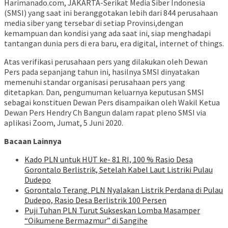
Harimanado.com, JAKARTA-Serikat Media Siber Indonesia
(SMSI) yang saat ini beranggotakan lebih dari 844 perusahaan
media siber yang tersebar di setiap Provinsi,dengan
kemampuan dan kondisi yang ada saat ini, siap menghadapi
tantangan dunia pers di era baru, era digital, internet of things.
Atas verifikasi perusahaan pers yang dilakukan oleh Dewan
Pers pada sepanjang tahun ini, hasilnya SMSI dinyatakan
memenuhi standar organisasi perusahaan pers yang
ditetapkan. Dan, pengumuman keluarnya keputusan SMSI
sebagai konstituen Dewan Pers disampaikan oleh Wakil Ketua
Dewan Pers Hendry Ch Bangun dalam rapat pleno SMSI via
aplikasi Zoom, Jumat, 5 Juni 2020.
Bacaan Lainnya
Kado PLN untuk HUT ke- 81 RI, 100 % Rasio Desa
Gorontalo Berlistrik, Setelah Kabel Laut Listriki Pulau
Dudepo
Gorontalo Terang. PLN Nyalakan Listrik Perdana di Pulau
Dudepo, Rasio Desa Berlistrik 100 Persen
Puji Tuhan PLN Turut Sukseskan Lomba Masamper
“Oikumene Bermazmur” di Sangihe