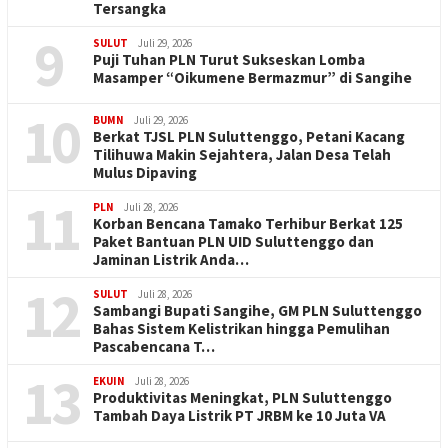
Tersangka
9
SULUT
Juli 29, 2026
Puji Tuhan PLN Turut Sukseskan Lomba
Masamper “Oikumene Bermazmur” di Sangihe
10
BUMN
Juli 29, 2026
Berkat TJSL PLN Suluttenggo, Petani Kacang
Tilihuwa Makin Sejahtera, Jalan Desa Telah
Mulus Dipaving
11
PLN
Juli 28, 2026
Korban Bencana Tamako Terhibur Berkat 125
Paket Bantuan PLN UID Suluttenggo dan
Jaminan Listrik Anda…
12
SULUT
Juli 28, 2026
Sambangi Bupati Sangihe, GM PLN Suluttenggo
Bahas Sistem Kelistrikan hingga Pemulihan
Pascabencana T…
13
EKUIN
Juli 28, 2026
Produktivitas Meningkat, PLN Suluttenggo
Tambah Daya Listrik PT JRBM ke 10 Juta VA