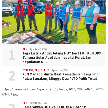
1
PLN
Agustus 7, 2026
Jaga Listrik Andal Jelang HUT ke-81 RI, PLN UP3
Tahuna Gelar Apel dan Inspeksi Peralatan
Kepulauan N…
2
ETALASE
,
PLN
,
SULUT
Agustus 7, 2026
PLN Manado Minta Maaf Pemadaman Bergilir di
Pulau Bunaken, Minggu Dua PLTD Pulih Total
https://harimanado.com/wp-content/uploads/2026/03/IKLAN-IDUL-FITRI-
AN-NUR.jpg
PLN
Agustus 6, 2026
Semarakkan HUT ke 81 RI, PLN Dorong