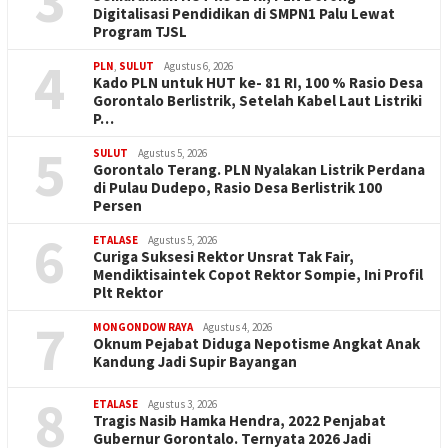
3
Digitalisasi Pendidikan di SMPN1 Palu Lewat
Program TJSL
4
PLN
,
SULUT
Agustus 6, 2026
Kado PLN untuk HUT ke- 81 RI, 100 % Rasio Desa
Gorontalo Berlistrik, Setelah Kabel Laut Listriki
P…
5
SULUT
Agustus 5, 2026
Gorontalo Terang. PLN Nyalakan Listrik Perdana
di Pulau Dudepo, Rasio Desa Berlistrik 100
Persen
6
ETALASE
Agustus 5, 2026
Curiga Suksesi Rektor Unsrat Tak Fair,
Mendiktisaintek Copot Rektor Sompie, Ini Profil
Plt Rektor
7
MONGONDOW RAYA
Agustus 4, 2026
Oknum Pejabat Diduga Nepotisme Angkat Anak
Kandung Jadi Supir Bayangan
8
ETALASE
Agustus 3, 2026
Tragis Nasib Hamka Hendra, 2022 Penjabat
Gubernur Gorontalo. Ternyata 2026 Jadi