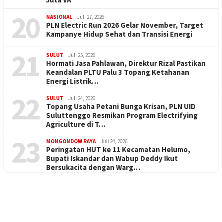
20
NASIONAL
Juli 27, 2026
PLN Electric Run 2026 Gelar November, Target
Kampanye Hidup Sehat dan Transisi Energi
21
SULUT
Juli 25, 2026
Hormati Jasa Pahlawan, Direktur Rizal Pastikan
Keandalan PLTU Palu 3 Topang Ketahanan
Energi Listrik…
22
SULUT
Juli 24, 2026
Topang Usaha Petani Bunga Krisan, PLN UID
Suluttenggo Resmikan Program Electrifying
Agriculture di T…
23
MONGONDOW RAYA
Juli 24, 2026
Peringatan HUT ke 11 Kecamatan Helumo,
Bupati Iskandar dan Wabup Deddy Ikut
Bersukacita dengan Warg…