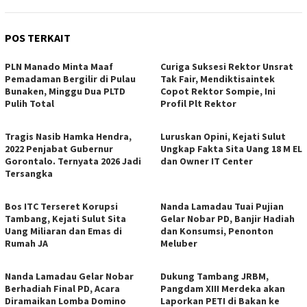
POS TERKAIT
PLN Manado Minta Maaf
Curiga Suksesi Rektor Unsrat
Pemadaman Bergilir di Pulau
Tak Fair, Mendiktisaintek
Bunaken, Minggu Dua PLTD
Copot Rektor Sompie, Ini
Pulih Total
Profil Plt Rektor
Tragis Nasib Hamka Hendra,
Luruskan Opini, Kejati Sulut
2022 Penjabat Gubernur
Ungkap Fakta Sita Uang 18 M EL
Gorontalo. Ternyata 2026 Jadi
dan Owner IT Center
Tersangka
Bos ITC Terseret Korupsi
Nanda Lamadau Tuai Pujian
Tambang, Kejati Sulut Sita
Gelar Nobar PD, Banjir Hadiah
Uang Miliaran dan Emas di
dan Konsumsi, Penonton
Rumah JA
Meluber
Nanda Lamadau Gelar Nobar
Dukung Tambang JRBM,
Berhadiah Final PD, Acara
Pangdam XIII Merdeka akan
Diramaikan Lomba Domino
Laporkan PETI di Bakan ke