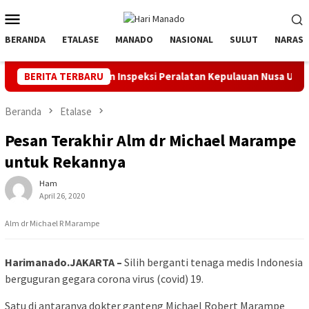
Loncat
Menu
ke
Mobile
konten
BERANDA
ETALASE
MANADO
NASIONAL
SULUT
NARASI
Apel dan Inspeksi Peralatan Kepulauan Nusa Utara
BERITA TERBARU
PLN Man
Beranda
Etalase
Pesan Terakhir Alm dr Michael Marampe
untuk Rekannya
Ham
April 26, 2020
Alm dr Michael R Marampe
Harimanado.JAKARTA –
Silih berganti tenaga medis Indonesia
berguguran gegara corona virus (covid) 19.
Satu di antaranya dokter ganteng Michael Robert Marampe