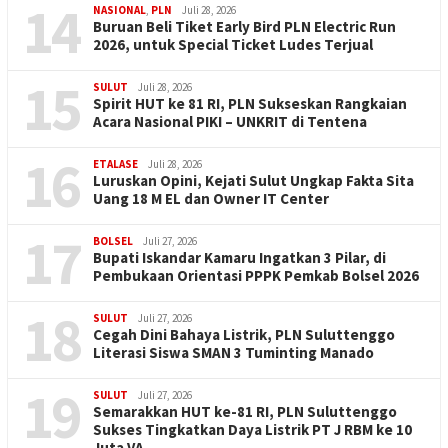
14
NASIONAL
,
PLN
Juli 28, 2026
Buruan Beli Tiket Early Bird PLN Electric Run
2026, untuk Special Ticket Ludes Terjual
15
SULUT
Juli 28, 2026
Spirit HUT ke 81 RI, PLN Sukseskan Rangkaian
Acara Nasional PIKI – UNKRIT di Tentena
16
ETALASE
Juli 28, 2026
Luruskan Opini, Kejati Sulut Ungkap Fakta Sita
Uang 18 M EL dan Owner IT Center
17
BOLSEL
Juli 27, 2026
Bupati Iskandar Kamaru Ingatkan 3 Pilar, di
Pembukaan Orientasi PPPK Pemkab Bolsel 2026
18
SULUT
Juli 27, 2026
Cegah Dini Bahaya Listrik, PLN Suluttenggo
Literasi Siswa SMAN 3 Tuminting Manado
19
SULUT
Juli 27, 2026
Semarakkan HUT ke-81 RI, PLN Suluttenggo
Sukses Tingkatkan Daya Listrik PT J RBM ke 10
Juta VA