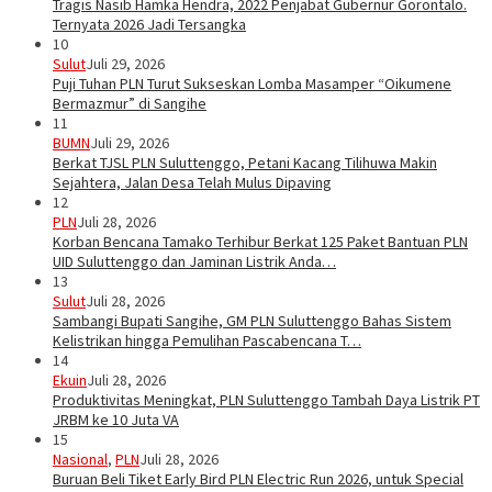
Tragis Nasib Hamka Hendra, 2022 Penjabat Gubernur Gorontalo.
Ternyata 2026 Jadi Tersangka
10
Sulut
Juli 29, 2026
Puji Tuhan PLN Turut Sukseskan Lomba Masamper “Oikumene
Bermazmur” di Sangihe
11
BUMN
Juli 29, 2026
Berkat TJSL PLN Suluttenggo, Petani Kacang Tilihuwa Makin
Sejahtera, Jalan Desa Telah Mulus Dipaving
12
PLN
Juli 28, 2026
Korban Bencana Tamako Terhibur Berkat 125 Paket Bantuan PLN
UID Suluttenggo dan Jaminan Listrik Anda…
13
Sulut
Juli 28, 2026
Sambangi Bupati Sangihe, GM PLN Suluttenggo Bahas Sistem
Kelistrikan hingga Pemulihan Pascabencana T…
14
Ekuin
Juli 28, 2026
Produktivitas Meningkat, PLN Suluttenggo Tambah Daya Listrik PT
JRBM ke 10 Juta VA
15
Nasional
,
PLN
Juli 28, 2026
Buruan Beli Tiket Early Bird PLN Electric Run 2026, untuk Special