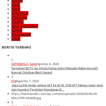
manado
politik
Talaud
DPRD SULUT
E2L-Mantap
Covid-19
James A Kojongian
kriminal
Banjir Manado
golkar
BERITA TERBARU
1
SEPAKBOLA
,
Sulut
Agustus 8, 2026
Turnamen BU FC ke 4 Kata Ketua Askot Manado Makin Inovatif,
Banyak Orbitkan Bibit Unggul
2
PLN
Agustus 7, 2026
Jaga Listrik Andal Jelang HUT ke-81 RI, PLN UP3 Tahuna Gelar Apel
dan Inspeksi Peralatan Kepulauan N…
https://harimanado.com/wp-content/uploads/2026/03/IKLAN-
IDUL-FITRI-AN-NUR.jpg
3