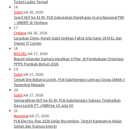
Ticket Ludes Terjual
16
Sulut
Juli 28, 2026
Spirit HUT ke 81 RI, PLN Sukseskan Rangkaian Acara Nasional PIKI
– UNKRIT di Tentena
17
Etalase
Juli 28, 2026
Luruskan Opini, Kejati Sulut Ungkap Fakta Sita Uang 18 M EL dan
Owner IT Center
18
BOLSEL
Juli 27, 2026
Bupati Iskandar Kamaru Ingatkan 3 Pilar, di Pembukaan Orientasi
PPPK Pemkab Bolsel 2026
19
Sulut
Juli 27, 2026
Cegah Dini Bahaya Listrik, PLN Suluttenggo Literasi Siswa SMAN 3
Tuminting Manado
20
Sulut
Juli 27, 2026
Semarakkan HUT ke-81 RI, PLN Suluttenggo Sukses Tingkatkan
Daya Listrik PT J RBM ke 10 Juta VA
21
Nasional
Juli 27, 2026
PLN Electric Run 2026 Gelar November, Target Kampanye Hidup
Sehat dan Transisi Energi