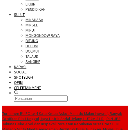
EKUIN
PENDIDIKAN
SULUT
MINAHASA
MINSEL
MINUT
MONGONDOW RAYA
BITUNG
BOLTIM
BOLMUT
TALAUD
SANGIHE
NARASI
SOCIAL
SPOTYLIGHT
OPINI
CELEBTAINMENT
BERITA TERBARU
Turnamen BU FC ke 4 Kata Ketua Askot Manado Makin Inovatif, Banyak
Orbitkan Bibit Unggul
Jaga Listrik Andal Jelang HUT ke-81 RI, PLN UP3
Tahuna Gelar Apel dan Inspeksi Peralatan Kepulauan Nusa Utara
PLN
Manado Minta Maaf Pemadaman Bergilir di Pulau Bunaken, Minggu Dua