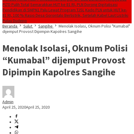
PLTD Pulih Total
Semarakkan HUT ke 81 RI, PLN Dorong Digitalisasi
Pendidikan di SMPN1 Palu Lewat Program TJSL
Kado PLN untuk HUT ke-
81 RI, 100 % Rasio Desa Gorontalo Berlistrik, Setelah Kabel Laut Listriki
Pulau Dudepo
Beranda
Sulut
Sangihe
Menolak Isolasi, Oknum Polisi "Kumabal"
dijemput Provost Dipimpin Kapolres Sangihe
Menolak Isolasi, Oknum Polisi
“Kumabal” dijemput Provost
Dipimpin Kapolres Sangihe
Admin
April 25, 2020
April 25, 2020