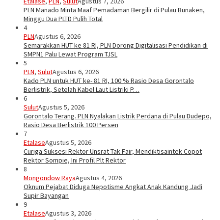
Etalase
,
PLN
,
Sulut
Agustus 7, 2026
PLN Manado Minta Maaf Pemadaman Bergilir di Pulau Bunaken,
Minggu Dua PLTD Pulih Total
4
PLN
Agustus 6, 2026
Semarakkan HUT ke 81 RI, PLN Dorong Digitalisasi Pendidikan di
SMPN1 Palu Lewat Program TJSL
5
PLN
,
Sulut
Agustus 6, 2026
Kado PLN untuk HUT ke- 81 RI, 100 % Rasio Desa Gorontalo
Berlistrik, Setelah Kabel Laut Listriki P…
6
Sulut
Agustus 5, 2026
Gorontalo Terang. PLN Nyalakan Listrik Perdana di Pulau Dudepo,
Rasio Desa Berlistrik 100 Persen
7
Etalase
Agustus 5, 2026
Curiga Suksesi Rektor Unsrat Tak Fair, Mendiktisaintek Copot
Rektor Sompie, Ini Profil Plt Rektor
8
Mongondow Raya
Agustus 4, 2026
Oknum Pejabat Diduga Nepotisme Angkat Anak Kandung Jadi
Supir Bayangan
9
Etalase
Agustus 3, 2026