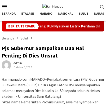
Loncat
Menu
ke
Mobile
konten
BERANDA
ETALASE
MANADO
NASIONAL
SULUT
NARASI
rontalo Terang. PLN Nyalakan Listrik Perdana di Pulau Dudepo, Ra
BERITA TERBARU
Beranda
Sulut
Pjs Gubernur Sampaikan Dua Hal
Penting Di Dies Unsrat
Admin
Oktober 5, 2020
Harimanado.com MANADO–Penjabat sementara (Pjs) Gubernur
Sulawesi Utara (Sulut) Dr Drs Agus Fatoni MSi menyampaikan
selamat merayakan Dies Natalis ke-59 kepada seluruh civitas
akademik Universitas Sam Ratulangi.
“Atas nama Pemerintah Provinsi Sulut, saya menyampaikan