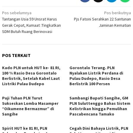
Navigasi
Pos sebelumnya
Pos berikutnya
Tantangan Usia 59 Unsrat Harus
Pjs Fatoni Serahkan 22 Santunan
pos
Gerak Cepat, Kumaat :Tingkatkan
Jaminan Kematian
SDM Butuh Ruang Berinovasi
POS TERKAIT
Kado PLN untuk HUT ke- 81 RI,
Gorontalo Terang. PLN
100 % Rasio Desa Gorontalo
Nyalakan Listrik Perdana di
Berlistrik, Setelah Kabel Laut
Pulau Dudepo, Rasio Desa
Listriki Pulau Dudepo
Berlistrik 100 Persen
Puji Tuhan PLN Turut
Sambangi Bupati Sangihe, GM
Sukseskan Lomba Masamper
PLN Suluttenggo Bahas Sistem
“Oikumene Bermazmur” di
Kelistrikan hingga Pemulihan
Sangihe
Pascabencana Tamako
Spirit HUT ke 81 RI, PLN
Cegah Dini Bahaya Listrik, PLN