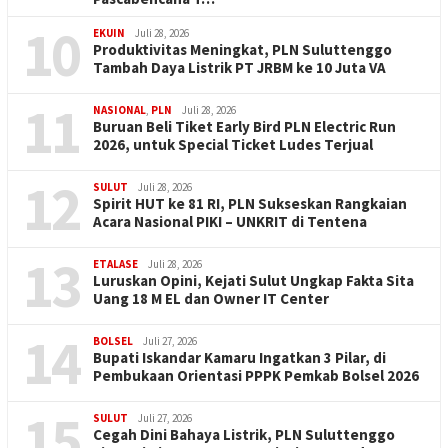
10
EKUIN
Juli 28, 2026
Produktivitas Meningkat, PLN Suluttenggo
Tambah Daya Listrik PT JRBM ke 10 Juta VA
11
NASIONAL
,
PLN
Juli 28, 2026
Buruan Beli Tiket Early Bird PLN Electric Run
2026, untuk Special Ticket Ludes Terjual
12
SULUT
Juli 28, 2026
Spirit HUT ke 81 RI, PLN Sukseskan Rangkaian
Acara Nasional PIKI – UNKRIT di Tentena
13
ETALASE
Juli 28, 2026
Luruskan Opini, Kejati Sulut Ungkap Fakta Sita
Uang 18 M EL dan Owner IT Center
14
BOLSEL
Juli 27, 2026
Bupati Iskandar Kamaru Ingatkan 3 Pilar, di
Pembukaan Orientasi PPPK Pemkab Bolsel 2026
15
SULUT
Juli 27, 2026
Cegah Dini Bahaya Listrik, PLN Suluttenggo