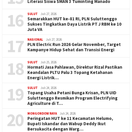
Literasi Siswa SMAN 3 Tuminting Manado
16
SULUT
Juli 27, 2026
Semarakkan HUT ke-81 RI, PLN Suluttenggo
Sukses Tingkatkan Daya Listrik PT J RBM ke 10
Juta VA
17
NASIONAL
Juli 27, 2026
PLN Electric Run 2026 Gelar November, Target
Kampanye Hidup Sehat dan Transisi Energi
18
SULUT
Juli 25, 2026
Hormati Jasa Pahlawan, Direktur Rizal Pastikan
Keandalan PLTU Palu 3 Topang Ketahanan
Energi Listrik…
19
SULUT
Juli 24, 2026
Topang Usaha Petani Bunga Krisan, PLN UID
Suluttenggo Resmikan Program Electrifying
Agriculture di T…
20
MONGONDOW RAYA
Juli 24, 2026
Peringatan HUT ke 11 Kecamatan Helumo,
Bupati Iskandar dan Wabup Deddy Ikut
Bersukacita dengan Warg…