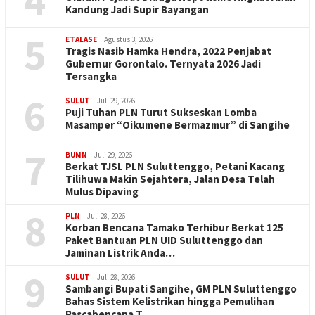
4
Kandung Jadi Supir Bayangan
5
ETALASE
Agustus 3, 2026
Tragis Nasib Hamka Hendra, 2022 Penjabat
Gubernur Gorontalo. Ternyata 2026 Jadi
Tersangka
6
SULUT
Juli 29, 2026
Puji Tuhan PLN Turut Sukseskan Lomba
Masamper “Oikumene Bermazmur” di Sangihe
7
BUMN
Juli 29, 2026
Berkat TJSL PLN Suluttenggo, Petani Kacang
Tilihuwa Makin Sejahtera, Jalan Desa Telah
Mulus Dipaving
8
PLN
Juli 28, 2026
Korban Bencana Tamako Terhibur Berkat 125
Paket Bantuan PLN UID Suluttenggo dan
Jaminan Listrik Anda…
9
SULUT
Juli 28, 2026
Sambangi Bupati Sangihe, GM PLN Suluttenggo
Bahas Sistem Kelistrikan hingga Pemulihan
Pascabencana T…