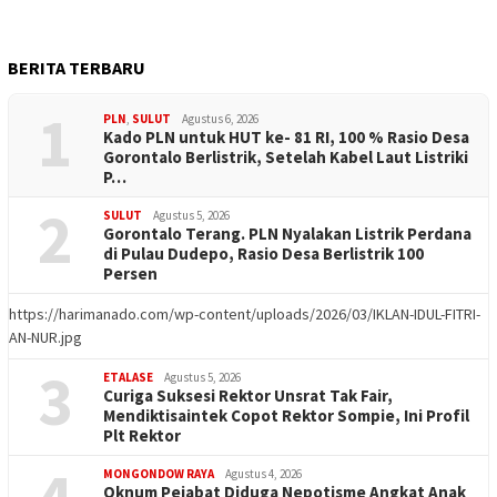
BERITA TERBARU
1
PLN
,
SULUT
Agustus 6, 2026
Kado PLN untuk HUT ke- 81 RI, 100 % Rasio Desa
Gorontalo Berlistrik, Setelah Kabel Laut Listriki
P…
2
SULUT
Agustus 5, 2026
Gorontalo Terang. PLN Nyalakan Listrik Perdana
di Pulau Dudepo, Rasio Desa Berlistrik 100
Persen
https://harimanado.com/wp-content/uploads/2026/03/IKLAN-IDUL-FITRI-
AN-NUR.jpg
3
ETALASE
Agustus 5, 2026
Curiga Suksesi Rektor Unsrat Tak Fair,
Mendiktisaintek Copot Rektor Sompie, Ini Profil
Plt Rektor
MONGONDOW RAYA
Agustus 4, 2026
Oknum Pejabat Diduga Nepotisme Angkat Anak