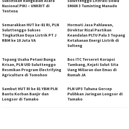
Sukseskan Rangkaian Acara
Suluttenggo Literasi Siswa
Nasional PIKI – UNKRIT di
SMAN 3 Tuminting Manado
Tentena
Semarakkan HUT ke-81 RI, PLN
Hormati Jasa Pahlawan,
Suluttenggo Sukses
Direktur Rizal Pastikan
Tingkatkan Daya Listrik PT J
Keandalan PLTU Palu 3 Topang
RBM ke 10 Juta VA
Ketahanan Energi Listrik di
Sulteng
Topang Usaha Petani Bunga
Bos ITC Terseret Korupsi
Krisan, PLN UID Suluttenggo
Tambang, Kejati Sulut Sita
Resmikan Program Electrifying
Uang Miliaran dan Emas di
Agriculture di Tomohon
Rumah JA
Sambut HUT RI ke 81 YBM PLN
PLN UP3 Tahuna Gercep
Bantu Korban Banjir dan
Pulihkan Jaringan Longsor di
Longsor di Tamako
Tamako