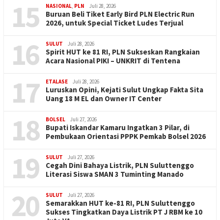
15
NASIONAL
,
PLN
Juli 28, 2026
Buruan Beli Tiket Early Bird PLN Electric Run
2026, untuk Special Ticket Ludes Terjual
16
SULUT
Juli 28, 2026
Spirit HUT ke 81 RI, PLN Sukseskan Rangkaian
Acara Nasional PIKI – UNKRIT di Tentena
17
ETALASE
Juli 28, 2026
Luruskan Opini, Kejati Sulut Ungkap Fakta Sita
Uang 18 M EL dan Owner IT Center
18
BOLSEL
Juli 27, 2026
Bupati Iskandar Kamaru Ingatkan 3 Pilar, di
Pembukaan Orientasi PPPK Pemkab Bolsel 2026
19
SULUT
Juli 27, 2026
Cegah Dini Bahaya Listrik, PLN Suluttenggo
Literasi Siswa SMAN 3 Tuminting Manado
20
SULUT
Juli 27, 2026
Semarakkan HUT ke-81 RI, PLN Suluttenggo
Sukses Tingkatkan Daya Listrik PT J RBM ke 10