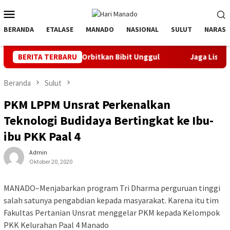
Loncat
Menu
ke
Mobile
konten
BERANDA
ETALASE
MANADO
NASIONAL
SULUT
NARASI
anyak Orbitkan Bibit Unggul
BERITA TERBARU
Jaga Listrik Andal Jelang HU
Beranda
Sulut
PKM LPPM Unsrat Perkenalkan
Teknologi Budidaya Bertingkat ke Ibu-
ibu PKK Paal 4
Admin
Oktober 20, 2020
MANADO–Menjabarkan program Tri Dharma perguruan tinggi
salah satunya pengabdian kepada masyarakat. Karena itu tim
Fakultas Pertanian Unsrat menggelar PKM kepada Kelompok
PKK Kelurahan Paal 4 Manado