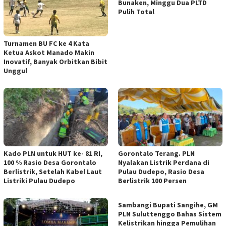
Bunaken, Minggu Dua PLTD
Pulih Total
Turnamen BU FC ke 4 Kata
Ketua Askot Manado Makin
Inovatif, Banyak Orbitkan Bibit
Unggul
Kado PLN untuk HUT ke- 81 RI,
Gorontalo Terang. PLN
100 % Rasio Desa Gorontalo
Nyalakan Listrik Perdana di
Berlistrik, Setelah Kabel Laut
Pulau Dudepo, Rasio Desa
Listriki Pulau Dudepo
Berlistrik 100 Persen
Sambangi Bupati Sangihe, GM
PLN Suluttenggo Bahas Sistem
Kelistrikan hingga Pemulihan