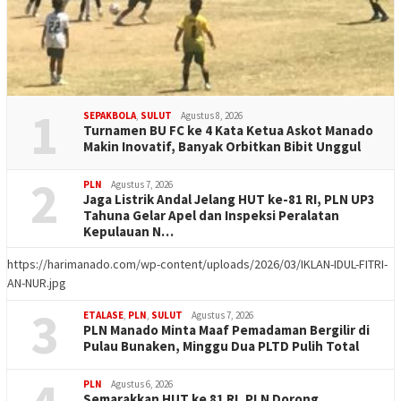
1
SEPAKBOLA
,
SULUT
Agustus 8, 2026
Turnamen BU FC ke 4 Kata Ketua Askot Manado
Makin Inovatif, Banyak Orbitkan Bibit Unggul
2
PLN
Agustus 7, 2026
Jaga Listrik Andal Jelang HUT ke-81 RI, PLN UP3
Tahuna Gelar Apel dan Inspeksi Peralatan
Kepulauan N…
https://harimanado.com/wp-content/uploads/2026/03/IKLAN-IDUL-FITRI-
AN-NUR.jpg
3
ETALASE
,
PLN
,
SULUT
Agustus 7, 2026
PLN Manado Minta Maaf Pemadaman Bergilir di
Pulau Bunaken, Minggu Dua PLTD Pulih Total
PLN
Agustus 6, 2026
Semarakkan HUT ke 81 RI, PLN Dorong