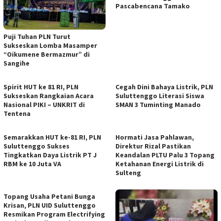
Pascabencana Tamako
Puji Tuhan PLN Turut
Sukseskan Lomba Masamper
“Oikumene Bermazmur” di
Sangihe
Spirit HUT ke 81 RI, PLN
Cegah Dini Bahaya Listrik, PLN
Sukseskan Rangkaian Acara
Suluttenggo Literasi Siswa
Nasional PIKI – UNKRIT di
SMAN 3 Tuminting Manado
Tentena
Semarakkan HUT ke-81 RI, PLN
Hormati Jasa Pahlawan,
Suluttenggo Sukses
Direktur Rizal Pastikan
Tingkatkan Daya Listrik PT J
Keandalan PLTU Palu 3 Topang
RBM ke 10 Juta VA
Ketahanan Energi Listrik di
Sulteng
Topang Usaha Petani Bunga
Krisan, PLN UID Suluttenggo
Resmikan Program Electrifying