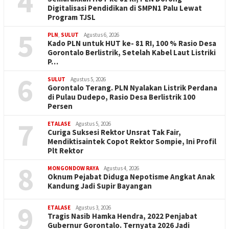
4
Digitalisasi Pendidikan di SMPN1 Palu Lewat
Program TJSL
5
PLN
,
SULUT
Agustus 6, 2026
Kado PLN untuk HUT ke- 81 RI, 100 % Rasio Desa
Gorontalo Berlistrik, Setelah Kabel Laut Listriki
P…
6
SULUT
Agustus 5, 2026
Gorontalo Terang. PLN Nyalakan Listrik Perdana
di Pulau Dudepo, Rasio Desa Berlistrik 100
Persen
7
ETALASE
Agustus 5, 2026
Curiga Suksesi Rektor Unsrat Tak Fair,
Mendiktisaintek Copot Rektor Sompie, Ini Profil
Plt Rektor
8
MONGONDOW RAYA
Agustus 4, 2026
Oknum Pejabat Diduga Nepotisme Angkat Anak
Kandung Jadi Supir Bayangan
9
ETALASE
Agustus 3, 2026
Tragis Nasib Hamka Hendra, 2022 Penjabat
Gubernur Gorontalo. Ternyata 2026 Jadi