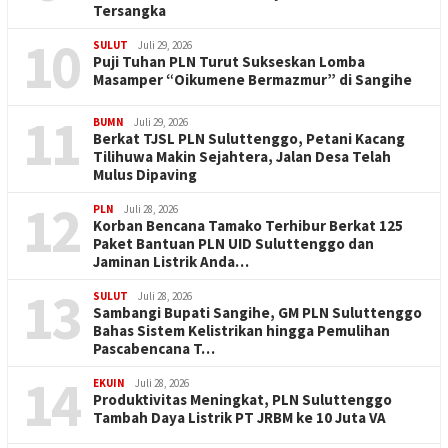
Tersangka
10
SULUT
Juli 29, 2026
Puji Tuhan PLN Turut Sukseskan Lomba
Masamper “Oikumene Bermazmur” di Sangihe
11
BUMN
Juli 29, 2026
Berkat TJSL PLN Suluttenggo, Petani Kacang
Tilihuwa Makin Sejahtera, Jalan Desa Telah
Mulus Dipaving
12
PLN
Juli 28, 2026
Korban Bencana Tamako Terhibur Berkat 125
Paket Bantuan PLN UID Suluttenggo dan
Jaminan Listrik Anda…
13
SULUT
Juli 28, 2026
Sambangi Bupati Sangihe, GM PLN Suluttenggo
Bahas Sistem Kelistrikan hingga Pemulihan
Pascabencana T…
14
EKUIN
Juli 28, 2026
Produktivitas Meningkat, PLN Suluttenggo
Tambah Daya Listrik PT JRBM ke 10 Juta VA