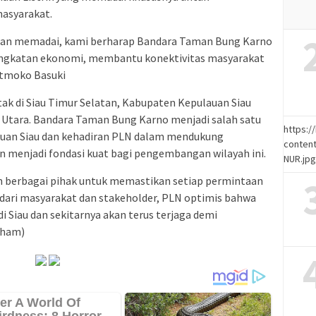
asyarakat.
 dan memadai, kami berharap Bandara Taman Bung Karno
ingkatan ekonomi, membantu konektivitas masyarakat
 Atmoko Basuki
k di Siau Timur Selatan, Kabupaten Kepulauan Siau
i Utara. Bandara Taman Bung Karno menjadi salah satu
https:
lauan Siau dan kehadiran PLN dalam mendukung
content
n menjadi fondasi kuat bagi pengembangan wilayah ini.
NUR.jp
n berbagai pihak untuk memastikan setiap permintaan
ari masyarakat dan stakeholder, PLN optimis bahwa
di Siau dan sekitarnya akan terus terjaga demi
(ham)