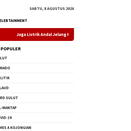
SABTU, 8 AGUSTUS 2026
ELEBTAINMENT
rik Andal Jelang HUT ke-81 RI, PLN UP3 Tahuna Gelar Apel dan Ins
 POPULER
ULUT
ANADO
LITIK
LAUD
RD SULUT
L-MANTAP
VID-19
MES A KOJONGIAN