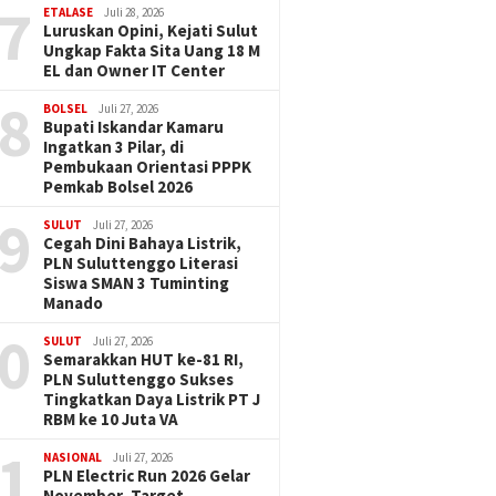
7
ETALASE
Juli 28, 2026
Luruskan Opini, Kejati Sulut
Ungkap Fakta Sita Uang 18 M
EL dan Owner IT Center
8
BOLSEL
Juli 27, 2026
Bupati Iskandar Kamaru
Ingatkan 3 Pilar, di
Pembukaan Orientasi PPPK
Pemkab Bolsel 2026
9
SULUT
Juli 27, 2026
Cegah Dini Bahaya Listrik,
PLN Suluttenggo Literasi
Siswa SMAN 3 Tuminting
Manado
0
SULUT
Juli 27, 2026
Semarakkan HUT ke-81 RI,
PLN Suluttenggo Sukses
Tingkatkan Daya Listrik PT J
RBM ke 10 Juta VA
1
NASIONAL
Juli 27, 2026
PLN Electric Run 2026 Gelar
November, Target