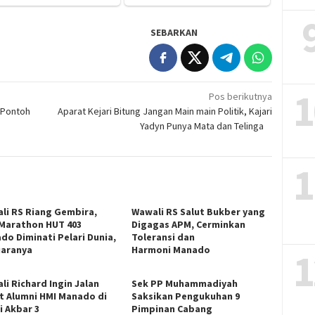
SEBARKAN
1
Pos berikutnya
-Pontoh
Aparat Kejari Bitung Jangan Main main Politik, Kajari
Yadyn Punya Mata dan Telinga
1
li RS Riang Gembira,
Wawali RS Salut Bukber yang
 Marathon HUT 403
Digagas APM, Cerminkan
do Diminati Pelari Dunia,
Toleransi dan
Juaranya
Harmoni Manado
1
li Richard Ingin Jalan
Sek PP Muhammadiyah
t Alumni HMI Manado di
Saksikan Pengukuhan 9
i Akbar 3
Pimpinan Cabang