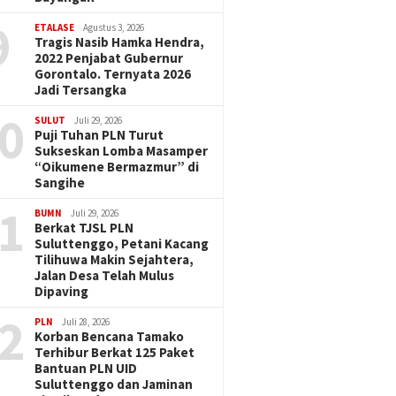
9
ETALASE
Agustus 3, 2026
Tragis Nasib Hamka Hendra,
2022 Penjabat Gubernur
Gorontalo. Ternyata 2026
Jadi Tersangka
0
SULUT
Juli 29, 2026
Puji Tuhan PLN Turut
Sukseskan Lomba Masamper
“Oikumene Bermazmur” di
Sangihe
1
BUMN
Juli 29, 2026
Berkat TJSL PLN
Suluttenggo, Petani Kacang
Tilihuwa Makin Sejahtera,
Jalan Desa Telah Mulus
Dipaving
2
PLN
Juli 28, 2026
Korban Bencana Tamako
Terhibur Berkat 125 Paket
Bantuan PLN UID
Suluttenggo dan Jaminan