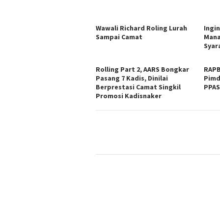
Wawali Richard Roling Lurah
Ingi
Sampai Camat
Mana
Syar
Rolling Part 2, AARS Bongkar
RAPB
Pasang 7 Kadis, Dinilai
Pimd
Berprestasi Camat Singkil
PPA
Promosi Kadisnaker