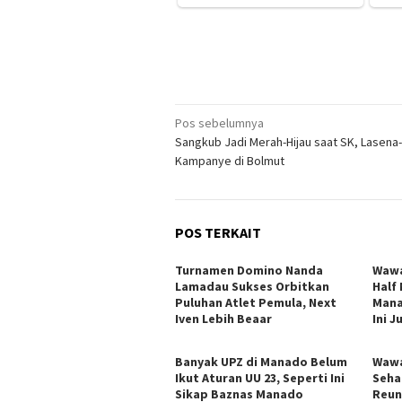
Navigasi
Pos sebelumnya
Sangkub Jadi Merah-Hijau saat SK, Lasena
pos
Kampanye di Bolmut
POS TERKAIT
Turnamen Domino Nanda
Wawa
Lamadau Sukses Orbitkan
Half
Puluhan Atlet Pemula, Next
Mana
Iven Lebih Beaar
Ini 
Banyak UPZ di Manado Belum
Wawa
Ikut Aturan UU 23, Seperti Ini
Seha
Sikap Baznas Manado
Reun