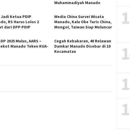
Muhammadiyah Manado
1
n Jadi Ketua PDIP
Media China Survei Wisata
do, RS Harus Lolos 2
Manado, Kalu Oke Turis China,
at dari DPP PDIP
Mongol, Taiwan Siap Meluncur
DP 2025 Mulus, AARS –
Cegah Kebakaran, 40 Relawan
1
ekot Manado Teken KUA-
Damkar Manado Disebar di 10
S
Kecamatan
1
1