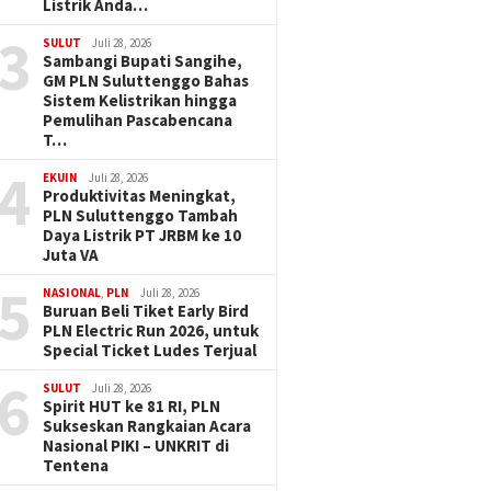
Listrik Anda…
3
SULUT
Juli 28, 2026
Sambangi Bupati Sangihe,
GM PLN Suluttenggo Bahas
Sistem Kelistrikan hingga
Pemulihan Pascabencana
T…
4
EKUIN
Juli 28, 2026
Produktivitas Meningkat,
PLN Suluttenggo Tambah
Daya Listrik PT JRBM ke 10
Juta VA
5
NASIONAL
,
PLN
Juli 28, 2026
Buruan Beli Tiket Early Bird
PLN Electric Run 2026, untuk
Special Ticket Ludes Terjual
6
SULUT
Juli 28, 2026
Spirit HUT ke 81 RI, PLN
Sukseskan Rangkaian Acara
Nasional PIKI – UNKRIT di
Tentena