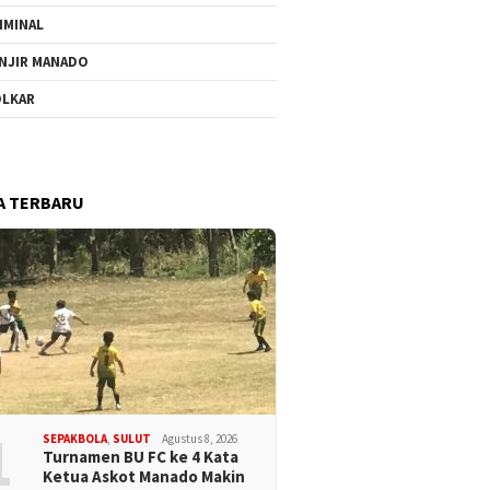
IMINAL
NJIR MANADO
LKAR
A TERBARU
1
SEPAKBOLA
,
SULUT
Agustus 8, 2026
Turnamen BU FC ke 4 Kata
Ketua Askot Manado Makin