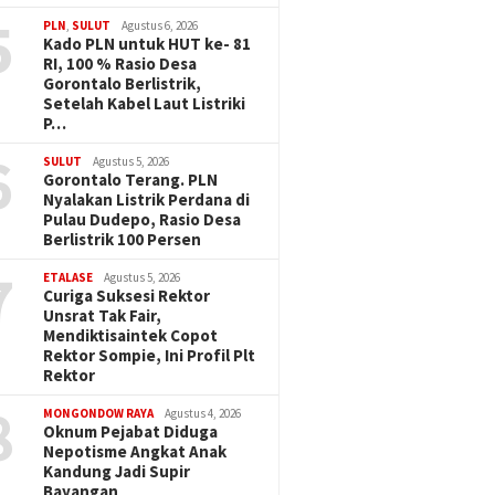
5
PLN
,
SULUT
Agustus 6, 2026
Kado PLN untuk HUT ke- 81
RI, 100 % Rasio Desa
Gorontalo Berlistrik,
Setelah Kabel Laut Listriki
P…
6
SULUT
Agustus 5, 2026
Gorontalo Terang. PLN
Nyalakan Listrik Perdana di
Pulau Dudepo, Rasio Desa
Berlistrik 100 Persen
7
ETALASE
Agustus 5, 2026
Curiga Suksesi Rektor
Unsrat Tak Fair,
Mendiktisaintek Copot
Rektor Sompie, Ini Profil Plt
Rektor
8
MONGONDOW RAYA
Agustus 4, 2026
Oknum Pejabat Diduga
Nepotisme Angkat Anak
Kandung Jadi Supir
Bayangan