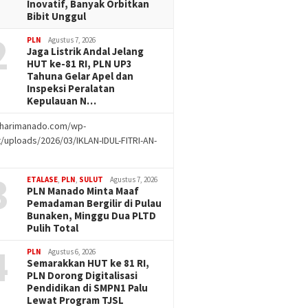
Inovatif, Banyak Orbitkan
Bibit Unggul
2
PLN
Agustus 7, 2026
Jaga Listrik Andal Jelang
HUT ke-81 RI, PLN UP3
Tahuna Gelar Apel dan
Inspeksi Peralatan
Kepulauan N…
//harimanado.com/wp-
/uploads/2026/03/IKLAN-IDUL-FITRI-AN-
g
3
ETALASE
,
PLN
,
SULUT
Agustus 7, 2026
PLN Manado Minta Maaf
Pemadaman Bergilir di Pulau
Bunaken, Minggu Dua PLTD
Pulih Total
4
PLN
Agustus 6, 2026
Semarakkan HUT ke 81 RI,
PLN Dorong Digitalisasi
Pendidikan di SMPN1 Palu
Lewat Program TJSL