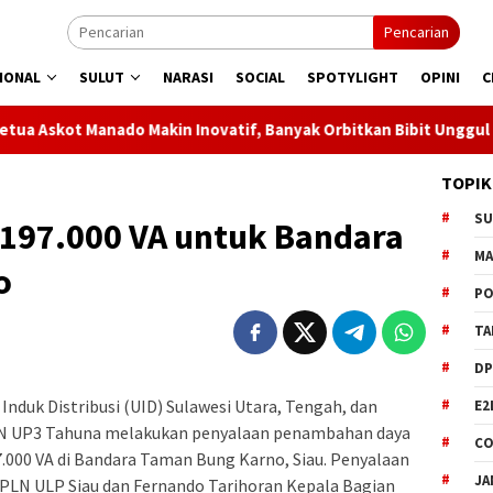
Pencarian
IONAL
SULUT
NARASI
SOCIAL
SPOTYLIGHT
OPINI
C
Makin Inovatif, Banyak Orbitkan Bibit Unggul
Jaga List
TOPIK
S
 197.000 VA untuk Bandara
M
o
PO
TA
DP
duk Distribusi (UID) Sulawesi Utara, Tengah, dan
E2
LN UP3 Tahuna melakukan penyalaan penambahan daya
CO
197.000 VA di Bandara Taman Bung Karno, Siau. Penyalaan
JA
 PLN ULP Siau dan Fernando Tarihoran Kepala Bagian