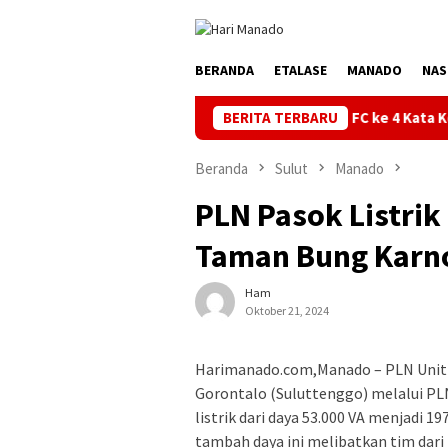
Loncat
ke
konten
BERANDA
ETALASE
MANADO
NAS
Turnamen BU FC ke 4 Kata Ketua Askot Manado 
BERITA TERBARU
Beranda
Sulut
Manado
PLN Pasok Listrik
Taman Bung Karn
Ham
Oktober 21, 2024
Harimanado.com,Manado – PLN Unit In
Gorontalo (Suluttenggo) melalui P
listrik dari daya 53.000 VA menjadi 
tambah daya ini melibatkan tim dari