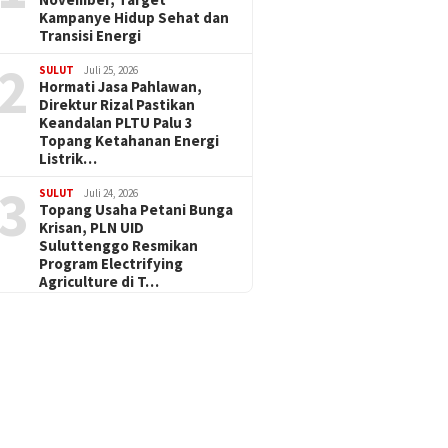
Kampanye Hidup Sehat dan
Transisi Energi
2
SULUT
Juli 25, 2026
Hormati Jasa Pahlawan,
Direktur Rizal Pastikan
Keandalan PLTU Palu 3
Topang Ketahanan Energi
Listrik…
3
SULUT
Juli 24, 2026
Topang Usaha Petani Bunga
Krisan, PLN UID
Suluttenggo Resmikan
Program Electrifying
Agriculture di T…