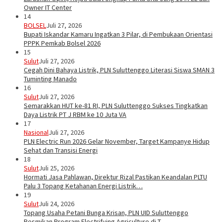
Owner IT Center
14
BOLSEL
Juli 27, 2026
Bupati Iskandar Kamaru Ingatkan 3 Pilar, di Pembukaan Orientasi
PPPK Pemkab Bolsel 2026
15
Sulut
Juli 27, 2026
Cegah Dini Bahaya Listrik, PLN Suluttenggo Literasi Siswa SMAN 3
Tuminting Manado
16
Sulut
Juli 27, 2026
Semarakkan HUT ke-81 RI, PLN Suluttenggo Sukses Tingkatkan
Daya Listrik PT J RBM ke 10 Juta VA
17
Nasional
Juli 27, 2026
PLN Electric Run 2026 Gelar November, Target Kampanye Hidup
Sehat dan Transisi Energi
18
Sulut
Juli 25, 2026
Hormati Jasa Pahlawan, Direktur Rizal Pastikan Keandalan PLTU
Palu 3 Topang Ketahanan Energi Listrik…
19
Sulut
Juli 24, 2026
Topang Usaha Petani Bunga Krisan, PLN UID Suluttenggo
Resmikan Program Electrifying Agriculture di T…