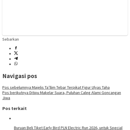
Sebarkan
Navigasi pos
Pos sebelumnya
Majelis Ta’llim Tebar Terpikat Figur Ulyas Taha
Pos berikutnya
Ditipu Makelar Suara, Puluhan Caleg Alami Goncangan
Jiwa
Pos terkait
Buruan Beli Tiket Early Bird PLN Electric Run 2026, untuk Special