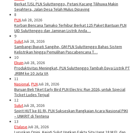
Berkat TJSL PLN Suluttenggo, Petani Kacang Tilihuwa Makin
Sejahtera, Jalan Desa Telah Mulus Dipaving
8
PLN
Juli 28, 2026
Korban Bencana Tamako Terhibur Berkat 125 Paket Bantuan PLN
UID Suluttenggo dan Jaminan Listrik Anda…
9
Sulut
Juli 28, 2026
Sambangi Bupati Sangihe, GM PLN Suluttenggo Bahas Sistem
Kelistrikan hingga Pemulihan Pascabencana T…
10
Ekuin
Juli 28, 2026
Produktivitas Meningkat, PLN Suluttenggo Tambah Daya Listrik PT
JRBM ke 10 Juta VA
11
Nasional
,
PLN
Juli 28, 2026
Buruan Beli Tiket Early Bird PLN Electric Run 2026, untuk Special
Ticket Ludes Terjual
12
Sulut
Juli 28, 2026
Spirit HUT ke 81 RI, PLN Sukseskan Rangkaian Acara Nasional PIKI
– UNKRIT di Tentena
13
Etalase
Juli 28, 2026
Luruskan Opini, Kejati Sulut Ungkap Fakta Sita Uang 18 M EL dan