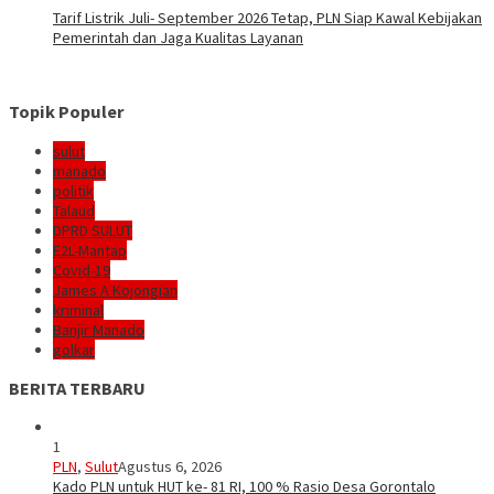
Tarif Listrik Juli- September 2026 Tetap, PLN Siap Kawal Kebijakan
Pemerintah dan Jaga Kualitas Layanan
Topik Populer
sulut
manado
politik
Talaud
DPRD SULUT
E2L-Mantap
Covid-19
James A Kojongian
kriminal
Banjir Manado
golkar
BERITA TERBARU
1
PLN
,
Sulut
Agustus 6, 2026
Kado PLN untuk HUT ke- 81 RI, 100 % Rasio Desa Gorontalo