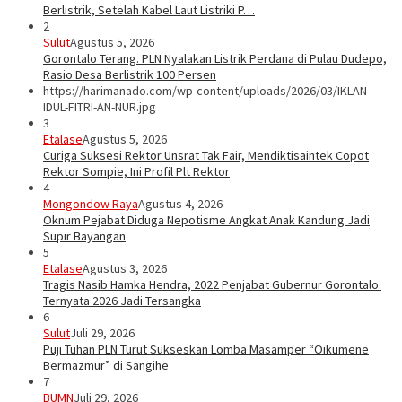
Berlistrik, Setelah Kabel Laut Listriki P…
2
Sulut
Agustus 5, 2026
Gorontalo Terang. PLN Nyalakan Listrik Perdana di Pulau Dudepo,
Rasio Desa Berlistrik 100 Persen
https://harimanado.com/wp-content/uploads/2026/03/IKLAN-
IDUL-FITRI-AN-NUR.jpg
3
Etalase
Agustus 5, 2026
Curiga Suksesi Rektor Unsrat Tak Fair, Mendiktisaintek Copot
Rektor Sompie, Ini Profil Plt Rektor
4
Mongondow Raya
Agustus 4, 2026
Oknum Pejabat Diduga Nepotisme Angkat Anak Kandung Jadi
Supir Bayangan
5
Etalase
Agustus 3, 2026
Tragis Nasib Hamka Hendra, 2022 Penjabat Gubernur Gorontalo.
Ternyata 2026 Jadi Tersangka
6
Sulut
Juli 29, 2026
Puji Tuhan PLN Turut Sukseskan Lomba Masamper “Oikumene
Bermazmur” di Sangihe
7
BUMN
Juli 29, 2026