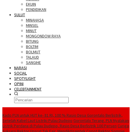
EKUIN
PENDIDIKAN
SULUT
MINAHASA
MINSEL
MINUT
MONGONDOW RAYA
BITUNG
BOLTIM
BOLMUT
TALAUD
SANGIHE
NARASI
SOCIAL
SPOTYLIGHT
OPINI
CELEBTAINMENT
BERITA TERBARU
Kado PLN untuk HUT ke- 81 RI, 100 % Rasio Desa Gorontalo Berlistrik,
Setelah Kabel Laut Listriki Pulau Dudepo
Gorontalo Terang. PLN Nyalakan
Listrik Perdana di Pulau Dudepo, Rasio Desa Berlistrik 100 Persen
Curiga
Suksesi Rektor Unsrat Tak Fair, Mendiktisaintek Copot Rektor Sompie,