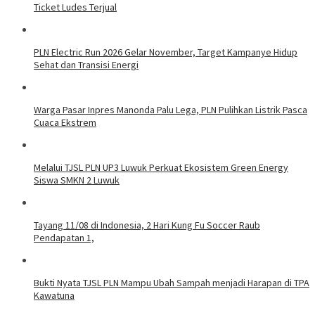
Ticket Ludes Terjual
PLN Electric Run 2026 Gelar November, Target Kampanye Hidup
Sehat dan Transisi Energi
Warga Pasar Inpres Manonda Palu Lega, PLN Pulihkan Listrik Pasca
Cuaca Ekstrem
Melalui TJSL PLN UP3 Luwuk Perkuat Ekosistem Green Energy
Siswa SMKN 2 Luwuk
Tayang 11/08 di Indonesia, 2 Hari Kung Fu Soccer Raub
Pendapatan 1,
Bukti Nyata TJSL PLN Mampu Ubah Sampah menjadi Harapan di TPA
Kawatuna