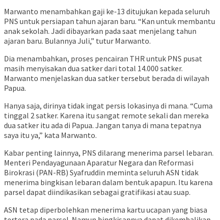
Marwanto menambahkan gaji ke-13 ditujukan kepada seluruh
PNS untuk persiapan tahun ajaran baru. “Kan untuk membantu
anak sekolah. Jadi dibayarkan pada saat menjelang tahun
ajaran baru. Bulannya Juli,” tutur Marwanto.
Dia menambahkan, proses pencairan THR untuk PNS pusat
masih menyisakan dua satker dari total 14.000 satker.
Marwanto menjelaskan dua satker tersebut berada di wilayah
Papua.
Hanya saja, dirinya tidak ingat persis lokasinya di mana. “Cuma
tinggal 2 satker. Karena itu sangat remote sekali dan mereka
dua satker itu ada di Papua. Jangan tanya di mana tepatnya
saya itu ya,” kata Marwanto.
Kabar penting lainnya, PNS dilarang menerima parsel lebaran.
Menteri Pendayagunaan Aparatur Negara dan Reformasi
Birokrasi (PAN-RB) Syafruddin meminta seluruh ASN tidak
menerima bingkisan lebaran dalam bentuk apapun. Itu karena
parsel dapat diindikasikan sebagai gratifikasi atau suap.
ASN tetap diperbolehkan menerima kartu ucapan yang biasa
tertera pada parsel. Namun bingkisannya dapat dikembalikan