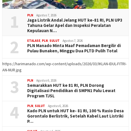
1
PLN
Agustus 7, 2026
Jaga Listrik Andal Jelang HUT ke-81 RI, PLN UP3
Tahuna Gelar Apel dan Inspeksi Peralatan
Kepulauan N…
2
ETALASE
,
PLN
,
SULUT
Agustus 7, 2026
PLN Manado Minta Maaf Pemadaman Bergilir di
Pulau Bunaken, Minggu Dua PLTD Pulih Total
https://harimanado.com/wp-content/uploads/2026/03/IKLAN-IDUL-FITRI-
AN-NUR.jpg
3
PLN
Agustus 6, 2026
Semarakkan HUT ke 81 RI, PLN Dorong
Digitalisasi Pendidikan di SMPN1 Palu Lewat
Program TJSL
4
PLN
,
SULUT
Agustus 6, 2026
Kado PLN untuk HUT ke- 81 RI, 100 % Rasio Desa
Gorontalo Berlistrik, Setelah Kabel Laut Listriki
P…