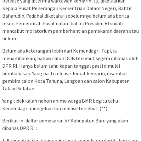
Release yang diterima wartawan kemarin itu, dikeluarkan
Kepala Pusat Penerangan Kementrian Dalam Negeri, Bahtir
Baharudin. Padahal diketahui sebelumnya belum ada berita
resmi Pemerintah Pusat dalam hal ini Presiden RI sudah
mencabut moratorium pemberhentian pemekaran daerah atau
belum.
Belum ada keterangan lebih dari Kemendagri. Tapi, ia
menambahkan, bahwa calon DOB tersebut segera dibahas oleh
DPR RI. Hanya belum tahu kapan tanggal pasti dimulai
pembahasan. Yang pasti release Jumat kemarin, disambut
gembira calon Kota Tahuna, Langoan dan calon Kabupaten
Talaud Selatan.
Yang tidak kalah heboh animo warga BMR begitu tahu
Kemendagri mengeluarkan release tersebut. (**)
Berikut ini daftar pemekaran 57 Kabupaten Baru yang akan
dibahas DPR RI :
1. Kabupaten Simalungun Hataran, pemekaran dari Kabupaten