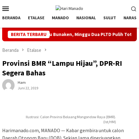
Loncat
Menu
ke
Mobile
konten
BERANDA
ETALASE
MANADO
NASIONAL
SULUT
NARASI
Bunaken, Minggu Dua PLTD Pulih Total
BERITA TERBARU
Semarakkan HUT ke
Beranda
Etalase
Provinsi BMR “Lampu Hijau”, DPR-RI
Segera Bahas
Ham
Juni 22, 2019
Ilustrasi: Calon Provinsi Bolaang Mongondow Raya (BMR).
(Ist/HM)
Harimanado.com, MANADO — Kabar gembira untuk calon
Daerah Otonom Baru (DOB). Sekian lama diperjuangkan,