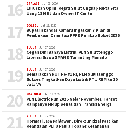
16
ETALASE
Juli 28, 2026
Luruskan Opini, Kejati Sulut Ungkap Fakta Sita
Uang 18 M EL dan Owner IT Center
17
BOLSEL
Juli 27, 2026
Bupati Iskandar Kamaru Ingatkan 3 Pilar, di
Pembukaan Orientasi PPPK Pemkab Bolsel 2026
18
SULUT
Juli 27, 2026
Cegah Dini Bahaya Listrik, PLN Suluttenggo
Literasi Siswa SMAN 3 Tuminting Manado
19
SULUT
Juli 27, 2026
Semarakkan HUT ke-81 RI, PLN Suluttenggo
Sukses Tingkatkan Daya Listrik PT J RBM ke 10
Juta VA
20
NASIONAL
Juli 27, 2026
PLN Electric Run 2026 Gelar November, Target
Kampanye Hidup Sehat dan Transisi Energi
21
SULUT
Juli 25, 2026
Hormati Jasa Pahlawan, Direktur Rizal Pastikan
Keandalan PLTU Palu 3 Topang Ketahanan