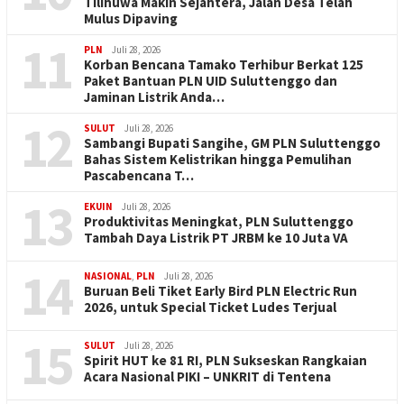
Tilihuwa Makin Sejahtera, Jalan Desa Telah
Mulus Dipaving
11
PLN
Juli 28, 2026
Korban Bencana Tamako Terhibur Berkat 125
Paket Bantuan PLN UID Suluttenggo dan
Jaminan Listrik Anda…
12
SULUT
Juli 28, 2026
Sambangi Bupati Sangihe, GM PLN Suluttenggo
Bahas Sistem Kelistrikan hingga Pemulihan
Pascabencana T…
13
EKUIN
Juli 28, 2026
Produktivitas Meningkat, PLN Suluttenggo
Tambah Daya Listrik PT JRBM ke 10 Juta VA
14
NASIONAL
,
PLN
Juli 28, 2026
Buruan Beli Tiket Early Bird PLN Electric Run
2026, untuk Special Ticket Ludes Terjual
15
SULUT
Juli 28, 2026
Spirit HUT ke 81 RI, PLN Sukseskan Rangkaian
Acara Nasional PIKI – UNKRIT di Tentena