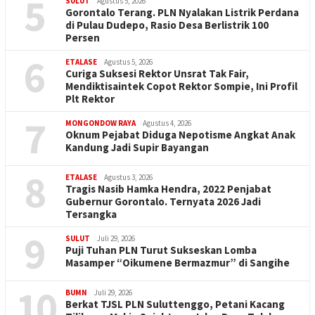
5
SULUT
Agustus 5, 2026
Gorontalo Terang. PLN Nyalakan Listrik Perdana
di Pulau Dudepo, Rasio Desa Berlistrik 100
Persen
6
ETALASE
Agustus 5, 2026
Curiga Suksesi Rektor Unsrat Tak Fair,
Mendiktisaintek Copot Rektor Sompie, Ini Profil
Plt Rektor
7
MONGONDOW RAYA
Agustus 4, 2026
Oknum Pejabat Diduga Nepotisme Angkat Anak
Kandung Jadi Supir Bayangan
8
ETALASE
Agustus 3, 2026
Tragis Nasib Hamka Hendra, 2022 Penjabat
Gubernur Gorontalo. Ternyata 2026 Jadi
Tersangka
9
SULUT
Juli 29, 2026
Puji Tuhan PLN Turut Sukseskan Lomba
Masamper “Oikumene Bermazmur” di Sangihe
10
BUMN
Juli 29, 2026
Berkat TJSL PLN Suluttenggo, Petani Kacang