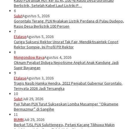
Kado PLN untuk HUT ke- 81 RI, 100 % Rasio Desa Gorontalo
Berlistrik, Setelah Kabel Laut Listriki P…
6
Sulut
Agustus 5, 2026
Gorontalo Terang. PLN Nyalakan Listrik Perdana di Pulau Dudepo,
Rasio Desa Berlistrik 100 Persen
7
Etalase
Agustus 5, 2026
Curiga Suksesi Rektor Unsrat Tak Fair, Mendiktisaintek Copot
Rektor Sompie, Ini Profil Plt Rektor
8
Mongondow Raya
Agustus 4, 2026
Oknum Pejabat Diduga Nepotisme Angkat Anak Kandung Jadi
Supir Bayangan
9
Etalase
Agustus 3, 2026
Tragis Nasib Hamka Hendra, 2022 Penjabat Gubernur Gorontalo.
Ternyata 2026 Jadi Tersangka
10
Sulut
Juli 29, 2026
Puji Tuhan PLN Turut Sukseskan Lomba Masamper “Oikumene
Bermazmur” di Sangihe
11
BUMN
Juli 29, 2026
Berkat TJSL PLN Suluttenggo, Petani Kacang Tilihuwa Makin