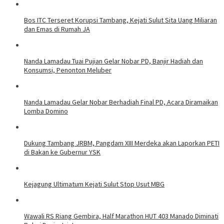
Bos ITC Terseret Korupsi Tambang, Kejati Sulut Sita Uang Miliaran
dan Emas di Rumah JA
Nanda Lamadau Tuai Pujian Gelar Nobar PD, Banjir Hadiah dan
Konsumsi, Penonton Meluber
Nanda Lamadau Gelar Nobar Berhadiah Final PD, Acara Diramaikan
Lomba Domino
Dukung Tambang JRBM, Pangdam XIII Merdeka akan Laporkan PETI
di Bakan ke Gubernur YSK
Kejagung Ultimatum Kejati Sulut Stop Usut MBG
Wawali RS Riang Gembira, Half Marathon HUT 403 Manado Diminati