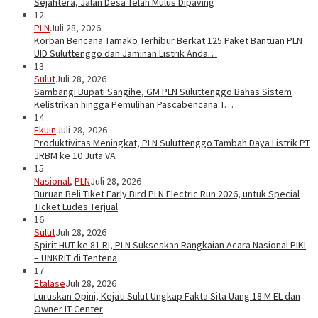
Sejahtera, Jalan Desa Telah Mulus Dipaving
12
PLN
Juli 28, 2026
Korban Bencana Tamako Terhibur Berkat 125 Paket Bantuan PLN
UID Suluttenggo dan Jaminan Listrik Anda…
13
Sulut
Juli 28, 2026
Sambangi Bupati Sangihe, GM PLN Suluttenggo Bahas Sistem
Kelistrikan hingga Pemulihan Pascabencana T…
14
Ekuin
Juli 28, 2026
Produktivitas Meningkat, PLN Suluttenggo Tambah Daya Listrik PT
JRBM ke 10 Juta VA
15
Nasional
,
PLN
Juli 28, 2026
Buruan Beli Tiket Early Bird PLN Electric Run 2026, untuk Special
Ticket Ludes Terjual
16
Sulut
Juli 28, 2026
Spirit HUT ke 81 RI, PLN Sukseskan Rangkaian Acara Nasional PIKI
– UNKRIT di Tentena
17
Etalase
Juli 28, 2026
Luruskan Opini, Kejati Sulut Ungkap Fakta Sita Uang 18 M EL dan
Owner IT Center