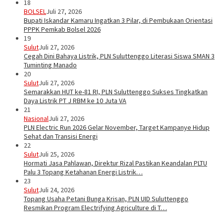
18
BOLSEL
Juli 27, 2026
Bupati Iskandar Kamaru Ingatkan 3 Pilar, di Pembukaan Orientasi
PPPK Pemkab Bolsel 2026
19
Sulut
Juli 27, 2026
Cegah Dini Bahaya Listrik, PLN Suluttenggo Literasi Siswa SMAN 3
Tuminting Manado
20
Sulut
Juli 27, 2026
Semarakkan HUT ke-81 RI, PLN Suluttenggo Sukses Tingkatkan
Daya Listrik PT J RBM ke 10 Juta VA
21
Nasional
Juli 27, 2026
PLN Electric Run 2026 Gelar November, Target Kampanye Hidup
Sehat dan Transisi Energi
22
Sulut
Juli 25, 2026
Hormati Jasa Pahlawan, Direktur Rizal Pastikan Keandalan PLTU
Palu 3 Topang Ketahanan Energi Listrik…
23
Sulut
Juli 24, 2026
Topang Usaha Petani Bunga Krisan, PLN UID Suluttenggo
Resmikan Program Electrifying Agriculture di T…