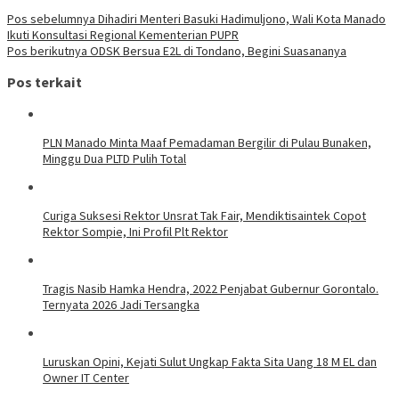
Pos sebelumnya
Dihadiri Menteri Basuki Hadimuljono, Wali Kota Manado
Ikuti Konsultasi Regional Kementerian PUPR
Pos berikutnya
ODSK Bersua E2L di Tondano, Begini Suasananya
Pos terkait
PLN Manado Minta Maaf Pemadaman Bergilir di Pulau Bunaken,
Minggu Dua PLTD Pulih Total
Curiga Suksesi Rektor Unsrat Tak Fair, Mendiktisaintek Copot
Rektor Sompie, Ini Profil Plt Rektor
Tragis Nasib Hamka Hendra, 2022 Penjabat Gubernur Gorontalo.
Ternyata 2026 Jadi Tersangka
Luruskan Opini, Kejati Sulut Ungkap Fakta Sita Uang 18 M EL dan
Owner IT Center