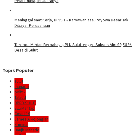
Pelari Dunia, Ini Juaranya
Meninggal saat Kerja, BPJS TK Karyawan asal Poyowa Besar Tak
Dibayar Perusahaan
Terobos Medan Berbahaya, PLN Suluttenggo Sukses Aliri 99,56 %
Desa di Sulut
Topik Populer
sulut
manado
politik
Talaud
DPRD SULUT
E2L-Mantap
Covid-19
James A Kojongian
kriminal
Banjir Manado