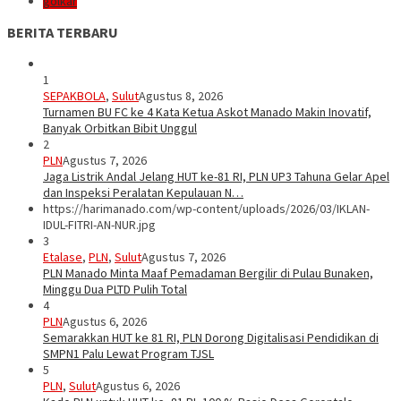
golkar
BERITA TERBARU
1
SEPAKBOLA
,
Sulut
Agustus 8, 2026
Turnamen BU FC ke 4 Kata Ketua Askot Manado Makin Inovatif,
Banyak Orbitkan Bibit Unggul
2
PLN
Agustus 7, 2026
Jaga Listrik Andal Jelang HUT ke-81 RI, PLN UP3 Tahuna Gelar Apel
dan Inspeksi Peralatan Kepulauan N…
https://harimanado.com/wp-content/uploads/2026/03/IKLAN-
IDUL-FITRI-AN-NUR.jpg
3
Etalase
,
PLN
,
Sulut
Agustus 7, 2026
PLN Manado Minta Maaf Pemadaman Bergilir di Pulau Bunaken,
Minggu Dua PLTD Pulih Total
4
PLN
Agustus 6, 2026
Semarakkan HUT ke 81 RI, PLN Dorong Digitalisasi Pendidikan di
SMPN1 Palu Lewat Program TJSL
5
PLN
,
Sulut
Agustus 6, 2026