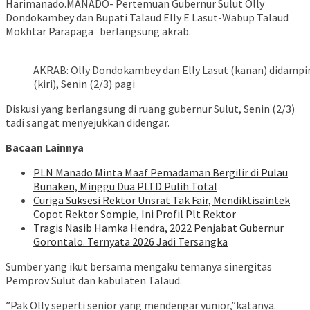
Harimanado.MANADO- Pertemuan Gubernur Sulut Olly
Dondokambey dan Bupati Talaud Elly E Lasut-Wabup Talaud
Mokhtar Parapaga berlangsung akrab.
AKRAB: Olly Dondokambey dan Elly Lasut (kanan) didampi
(kiri), Senin (2/3) pagi
Diskusi yang berlangsung di ruang gubernur Sulut, Senin (2/3)
tadi sangat menyejukkan didengar.
Bacaan Lainnya
PLN Manado Minta Maaf Pemadaman Bergilir di Pulau
Bunaken, Minggu Dua PLTD Pulih Total
Curiga Suksesi Rektor Unsrat Tak Fair, Mendiktisaintek
Copot Rektor Sompie, Ini Profil Plt Rektor
Tragis Nasib Hamka Hendra, 2022 Penjabat Gubernur
Gorontalo. Ternyata 2026 Jadi Tersangka
Sumber yang ikut bersama mengaku temanya sinergitas
Pemprov Sulut dan kabulaten Talaud.
”Pak Olly seperti senior yang mendengar yunior,”katanya.