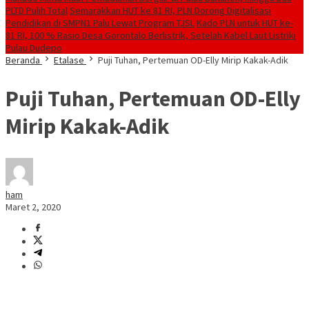
PLTD Pulih Total
Semarakkan HUT ke 81 RI, PLN Dorong Digitalisasi
Pendidikan di SMPN1 Palu Lewat Program TJSL
Kado PLN untuk HUT ke-
81 RI, 100 % Rasio Desa Gorontalo Berlistrik, Setelah Kabel Laut Listriki
Pulau Dudepo
Beranda
Etalase
Puji Tuhan, Pertemuan OD-Elly Mirip Kakak-Adik
Puji Tuhan, Pertemuan OD-Elly
Mirip Kakak-Adik
ham
Maret 2, 2020