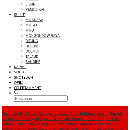
EKUIN
PENDIDIKAN
SULUT
MINAHASA
MINSEL
MINUT
MONGONDOW RAYA
BITUNG
BOLTIM
BOLMUT
TALAUD
SANGIHE
NARASI
SOCIAL
SPOTYLIGHT
OPINI
CELEBTAINMENT
BERITA TERBARU
Turnamen BU FC ke 4 Kata Ketua Askot Manado Makin Inovatif, Banyak
Orbitkan Bibit Unggul
Jaga Listrik Andal Jelang HUT ke-81 RI, PLN UP3
Tahuna Gelar Apel dan Inspeksi Peralatan Kepulauan Nusa Utara
PLN
Manado Minta Maaf Pemadaman Bergilir di Pulau Bunaken, Minggu Dua