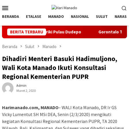
Loncat
Menu
ke
Mobile
konten
BERANDA
ETALASE
MANADO
NASIONAL
SULUT
NARASI
Laut Listriki Pulau Dudepo
BERITA TERBARU
Gorontalo Terang. PLN Nyalaka
Beranda
Sulut
Manado
Dihadiri Menteri Basuki Hadimuljono,
Wali Kota Manado Ikuti Konsultasi
Regional Kementerian PUPR
Admin
Maret 2, 2020
Harimanado.com, MANADO
– WALI Kota Manado, DR Ir GS
Vicky Lumentut SH MSi DEA, Senin (2/3/2020) mengikuti
kegiatan Konsultasi Regional Kementerian PUPR, TA 2020
Wilayah, Bali, Kalimantan, dan Sulawes yang dihadiri sekaligus