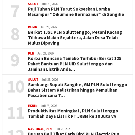
7
SULUT
Juli 29, 2026
Puji Tuhan PLN Turut Sukseskan Lomba
Masamper “Oikumene Bermazmur” di Sangihe
8
BUMN
Juli 29, 2026
Berkat TJSL PLN Suluttenggo, Petani Kacang
Tilihuwa Makin Sejahtera, Jalan Desa Telah
Mulus Dipaving
9
PLN
Juli 28, 2026
Korban Bencana Tamako Terhibur Berkat 125
Paket Bantuan PLN UID Suluttenggo dan
Jaminan Listrik Anda…
10
SULUT
Juli 28, 2026
Sambangi Bupati Sangihe, GM PLN Suluttenggo
Bahas Sistem Kelistrikan hingga Pemulihan
Pascabencana T…
11
EKUIN
Juli 28, 2026
Produktivitas Meningkat, PLN Suluttenggo
Tambah Daya Listrik PT JRBM ke 10 Juta VA
NASIONAL
,
PLN
Juli 28, 2026
Buruan Beli Tiket Early Bird PLN Electric Run