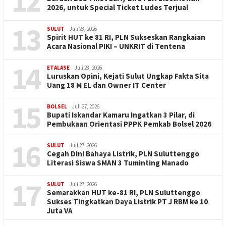
12
2026, untuk Special Ticket Ludes Terjual
13
SULUT
Juli 28, 2026
Spirit HUT ke 81 RI, PLN Sukseskan Rangkaian
Acara Nasional PIKI – UNKRIT di Tentena
14
ETALASE
Juli 28, 2026
Luruskan Opini, Kejati Sulut Ungkap Fakta Sita
Uang 18 M EL dan Owner IT Center
15
BOLSEL
Juli 27, 2026
Bupati Iskandar Kamaru Ingatkan 3 Pilar, di
Pembukaan Orientasi PPPK Pemkab Bolsel 2026
16
SULUT
Juli 27, 2026
Cegah Dini Bahaya Listrik, PLN Suluttenggo
Literasi Siswa SMAN 3 Tuminting Manado
17
SULUT
Juli 27, 2026
Semarakkan HUT ke-81 RI, PLN Suluttenggo
Sukses Tingkatkan Daya Listrik PT J RBM ke 10
Juta VA