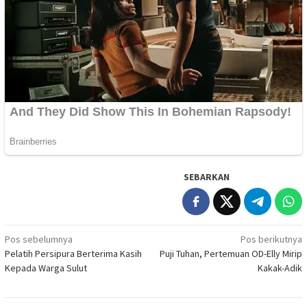
SEBARKAN
Navigasi
Pos sebelumnya
Pos berikutnya
Pelatih Persipura Berterima Kasih
Puji Tuhan, Pertemuan OD-Elly Mirip
pos
Kepada Warga Sulut
Kakak-Adik