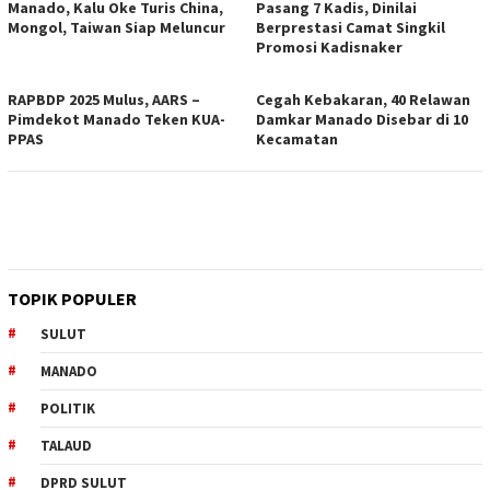
Manado, Kalu Oke Turis China,
Pasang 7 Kadis, Dinilai
Mongol, Taiwan Siap Meluncur
Berprestasi Camat Singkil
Promosi Kadisnaker
RAPBDP 2025 Mulus, AARS –
Cegah Kebakaran, 40 Relawan
Pimdekot Manado Teken KUA-
Damkar Manado Disebar di 10
PPAS
Kecamatan
TOPIK POPULER
SULUT
MANADO
POLITIK
TALAUD
DPRD SULUT