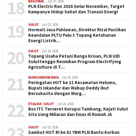
18
NASIONAL
Juli 27, 2026
PLN Electric Run 2026 Gelar November, Target
Kampanye Hidup Sehat dan Transisi Energi
19
SULUT
Juli 25, 2026
Hormati Jasa Pahlawan, Direktur Rizal Pastikan
Keandalan PLTU Palu 3 Topang Ketahanan
Energi Listrik…
20
SULUT
Juli 24, 2026
Topang Usaha Petani Bunga Krisan, PLN UID
Suluttenggo Resmikan Program Electrifying
Agriculture di T…
21
MONGONDOW RAYA
Juli 24, 2026
Peringatan HUT ke 11 Kecamatan Helumo,
Bupati Iskandar dan Wabup Deddy Ikut
Bersukacita dengan Warg…
22
ETALASE
,
SULUT
Juli 24, 2026
Bos ITC Terseret Korupsi Tambang, Kejati Sulut
Sita Uang Miliaran dan Emas di Rumah JA
23
SULUT
Juli 23, 2026
Sambut HUT RI ke 81 YBM PLN Bantu Korban