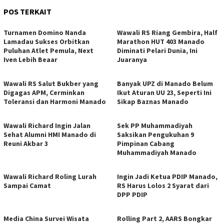
POS TERKAIT
Turnamen Domino Nanda
Wawali RS Riang Gembira, Half
Lamadau Sukses Orbitkan
Marathon HUT 403 Manado
Puluhan Atlet Pemula, Next
Diminati Pelari Dunia, Ini
Iven Lebih Beaar
Juaranya
Wawali RS Salut Bukber yang
Banyak UPZ di Manado Belum
Digagas APM, Cerminkan
Ikut Aturan UU 23, Seperti Ini
Toleransi dan Harmoni Manado
Sikap Baznas Manado
Wawali Richard Ingin Jalan
Sek PP Muhammadiyah
Sehat Alumni HMI Manado di
Saksikan Pengukuhan 9
Reuni Akbar 3
Pimpinan Cabang
Muhammadiyah Manado
Wawali Richard Roling Lurah
Ingin Jadi Ketua PDIP Manado,
Sampai Camat
RS Harus Lolos 2 Syarat dari
DPP PDIP
Media China Survei Wisata
Rolling Part 2, AARS Bongkar