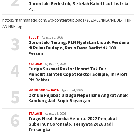
Gorontalo Berlistrik, Setelah Kabel Laut Listriki
P…
https://harimanado.com/wp-content/uploads/2026/03/IKLAN-IDUL-FITRI-
AN-NUR.jpg
3
SULUT
Agustus 5, 2026
Gorontalo Terang. PLN Nyalakan Listrik Perdana
di Pulau Dudepo, Rasio Desa Berlistrik 100
Persen
4
ETALASE
Agustus 5, 2026
Curiga Suksesi Rektor Unsrat Tak Fair,
Mendiktisaintek Copot Rektor Sompie, Ini Profil
Plt Rektor
5
MONGONDOW RAYA
Agustus 4, 2026
Oknum Pejabat Diduga Nepotisme Angkat Anak
Kandung Jadi Supir Bayangan
6
ETALASE
Agustus 3, 2026
Tragis Nasib Hamka Hendra, 2022 Penjabat
Gubernur Gorontalo. Ternyata 2026 Jadi
Tersangka