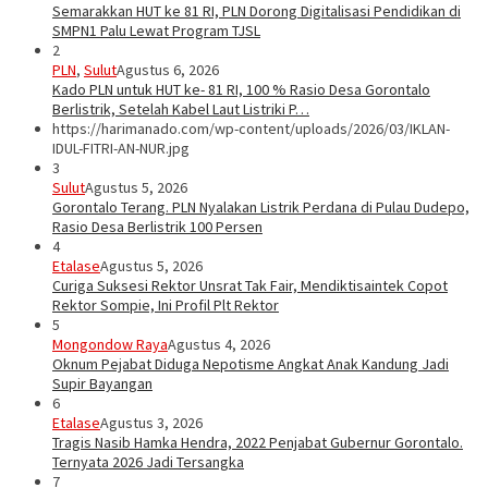
Semarakkan HUT ke 81 RI, PLN Dorong Digitalisasi Pendidikan di
SMPN1 Palu Lewat Program TJSL
2
PLN
,
Sulut
Agustus 6, 2026
Kado PLN untuk HUT ke- 81 RI, 100 % Rasio Desa Gorontalo
Berlistrik, Setelah Kabel Laut Listriki P…
https://harimanado.com/wp-content/uploads/2026/03/IKLAN-
IDUL-FITRI-AN-NUR.jpg
3
Sulut
Agustus 5, 2026
Gorontalo Terang. PLN Nyalakan Listrik Perdana di Pulau Dudepo,
Rasio Desa Berlistrik 100 Persen
4
Etalase
Agustus 5, 2026
Curiga Suksesi Rektor Unsrat Tak Fair, Mendiktisaintek Copot
Rektor Sompie, Ini Profil Plt Rektor
5
Mongondow Raya
Agustus 4, 2026
Oknum Pejabat Diduga Nepotisme Angkat Anak Kandung Jadi
Supir Bayangan
6
Etalase
Agustus 3, 2026
Tragis Nasib Hamka Hendra, 2022 Penjabat Gubernur Gorontalo.
Ternyata 2026 Jadi Tersangka
7