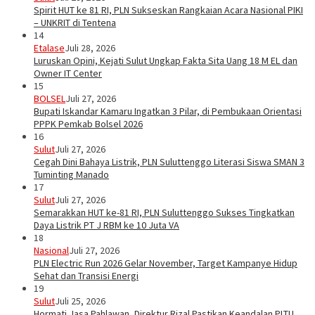
Spirit HUT ke 81 RI, PLN Sukseskan Rangkaian Acara Nasional PIKI
– UNKRIT di Tentena
14
Etalase
Juli 28, 2026
Luruskan Opini, Kejati Sulut Ungkap Fakta Sita Uang 18 M EL dan
Owner IT Center
15
BOLSEL
Juli 27, 2026
Bupati Iskandar Kamaru Ingatkan 3 Pilar, di Pembukaan Orientasi
PPPK Pemkab Bolsel 2026
16
Sulut
Juli 27, 2026
Cegah Dini Bahaya Listrik, PLN Suluttenggo Literasi Siswa SMAN 3
Tuminting Manado
17
Sulut
Juli 27, 2026
Semarakkan HUT ke-81 RI, PLN Suluttenggo Sukses Tingkatkan
Daya Listrik PT J RBM ke 10 Juta VA
18
Nasional
Juli 27, 2026
PLN Electric Run 2026 Gelar November, Target Kampanye Hidup
Sehat dan Transisi Energi
19
Sulut
Juli 25, 2026
Hormati Jasa Pahlawan, Direktur Rizal Pastikan Keandalan PLTU