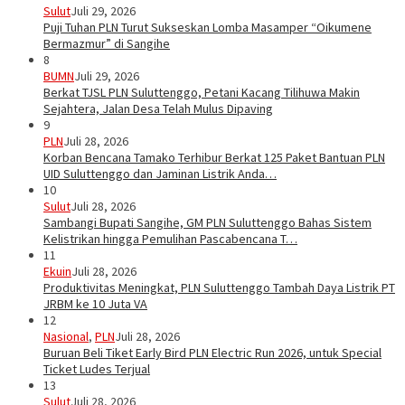
Sulut
Juli 29, 2026
Puji Tuhan PLN Turut Sukseskan Lomba Masamper “Oikumene
Bermazmur” di Sangihe
8
BUMN
Juli 29, 2026
Berkat TJSL PLN Suluttenggo, Petani Kacang Tilihuwa Makin
Sejahtera, Jalan Desa Telah Mulus Dipaving
9
PLN
Juli 28, 2026
Korban Bencana Tamako Terhibur Berkat 125 Paket Bantuan PLN
UID Suluttenggo dan Jaminan Listrik Anda…
10
Sulut
Juli 28, 2026
Sambangi Bupati Sangihe, GM PLN Suluttenggo Bahas Sistem
Kelistrikan hingga Pemulihan Pascabencana T…
11
Ekuin
Juli 28, 2026
Produktivitas Meningkat, PLN Suluttenggo Tambah Daya Listrik PT
JRBM ke 10 Juta VA
12
Nasional
,
PLN
Juli 28, 2026
Buruan Beli Tiket Early Bird PLN Electric Run 2026, untuk Special
Ticket Ludes Terjual
13
Sulut
Juli 28, 2026