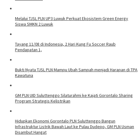
Melalui TJSL PLN UP3 Luwuk Perkuat Ekosistem Green Energy
Siswa SMKN 2 Luwuk
Tayang 11/08 di Indonesia, 2 Hari Kung Fu Soccer Raub
Pendapatan 1,
Bukti Nyata TJSL PLN Mampu Ubah Sampah menjadi Harapan di TPA
Kawatuna
GM PLN UID Suluttenggo Silaturahmi ke Kajati Gorontalo Sharing
Program Strategis Kelistrikan
Hidupkan Ekonomi Gorontalo PLN Suluttenggo Bangun
Infrastruktur Listrik Bawah Laut ke Pulau Dudepo, GM PLN Usman
Disambut Hangat