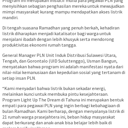
Program ini merupakan inisiatif mulia para pegawai PLN yang
menyisihkan sebagian penghasilan mereka untuk mewujudkan
mimpi masyarakat kurang mampu mendapatkan akses listrik
mandiri.
Di tengah suasana Ramadhan yang penuh berkah, kehadiran
listrik diharapkan menjadi katalisator bagi warga untuk
menjalani ibadah dengan lebih khusyuk serta mendorong
produktivitas ekonomi rumah tangga.
General Manager PLN Unit Induk Distribusi Sulawesi Utara,
Tengah, dan Gorontalo (UID Suluttenggo), Usman Bangun,
menyatakan bahwa program ini adalah manifestasi nyata dari
nilai-nilai kemanusiaan dan kepedulian sosial yang tertanam di
setiap insan PLN.
“Kami menyadari bahwa listrik bukan sekadar energi,
melainkan kunci untuk membuka pintu kesejahteraan.
Program Light Up The Dream di Tahuna ini merupakan bentuk
empati para pegawai PLN yang ingin berbagi kebahagiaan di
bulan Ramadhan. Kami berharap, dengan menyalanya listrik di
21 rumah warga prasejahtera ini, beban hidup masyarakat
dapat berkurang dan anak-anak bisa belajar lebih baik di