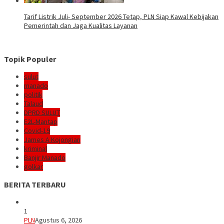
Tarif Listrik Juli- September 2026 Tetap, PLN Siap Kawal Kebijakan
Pemerintah dan Jaga Kualitas Layanan
Topik Populer
sulut
manado
politik
Talaud
DPRD SULUT
E2L-Mantap
Covid-19
James A Kojongian
kriminal
Banjir Manado
golkar
BERITA TERBARU
1
PLN
Agustus 6, 2026