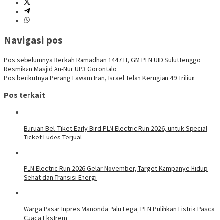
Navigasi pos
Pos sebelumnya
Berkah Ramadhan 1447 H, GM PLN UID Suluttenggo
Resmikan Masjid An-Nur UP3 Gorontalo
Pos berikutnya
Perang Lawam Iran, Israel Telan Kerugian 49 Triliun
Pos terkait
Buruan Beli Tiket Early Bird PLN Electric Run 2026, untuk Special
Ticket Ludes Terjual
PLN Electric Run 2026 Gelar November, Target Kampanye Hidup
Sehat dan Transisi Energi
Warga Pasar Inpres Manonda Palu Lega, PLN Pulihkan Listrik Pasca
Cuaca Ekstrem