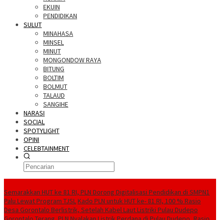
EKUIN
PENDIDIKAN
SULUT
MINAHASA
MINSEL
MINUT
MONGONDOW RAYA
BITUNG
BOLTIM
BOLMUT
TALAUD
SANGIHE
NARASI
SOCIAL
SPOTYLIGHT
OPINI
CELEBTAINMENT
BERITA TERBARU
Semarakkan HUT ke 81 RI, PLN Dorong Digitalisasi Pendidikan di SMPN1
Palu Lewat Program TJSL
Kado PLN untuk HUT ke- 81 RI, 100 % Rasio
Desa Gorontalo Berlistrik, Setelah Kabel Laut Listriki Pulau Dudepo
Gorontalo Terang. PLN Nyalakan Listrik Perdana di Pulau Dudepo, Rasio