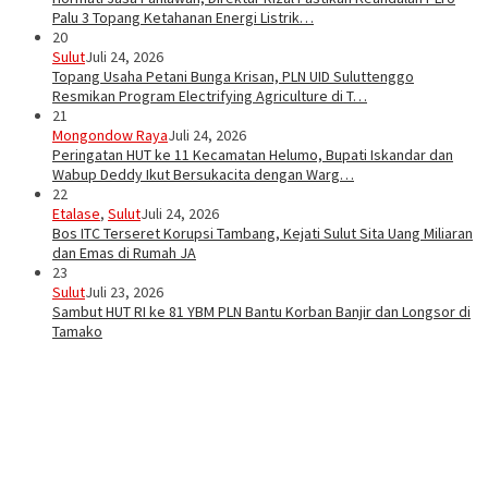
Palu 3 Topang Ketahanan Energi Listrik…
20
Sulut
Juli 24, 2026
Topang Usaha Petani Bunga Krisan, PLN UID Suluttenggo
Resmikan Program Electrifying Agriculture di T…
21
Mongondow Raya
Juli 24, 2026
Peringatan HUT ke 11 Kecamatan Helumo, Bupati Iskandar dan
Wabup Deddy Ikut Bersukacita dengan Warg…
22
Etalase
,
Sulut
Juli 24, 2026
Bos ITC Terseret Korupsi Tambang, Kejati Sulut Sita Uang Miliaran
dan Emas di Rumah JA
23
Sulut
Juli 23, 2026
Sambut HUT RI ke 81 YBM PLN Bantu Korban Banjir dan Longsor di
Tamako