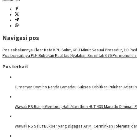
Navigasi pos
Pos sebelumnya
Clear Kata KPU Sulut, KPU Minut Sesuai Prosedur, LO Pasl
Pos berikutnya
PLN Buktikan Kualitas Nyalakan Serentak 676 Permohona
Pos terkait
Turnamen Domino Nanda Lamadau Sukses Orbitkan Puluhan Atlet Pe
Wawali RS Riang Gembira, Half Marathon HUT 403 Manado Diminati Pel
Wawali RS Salut Bukber yang Digagas APM, Cerminkan Toleransi d