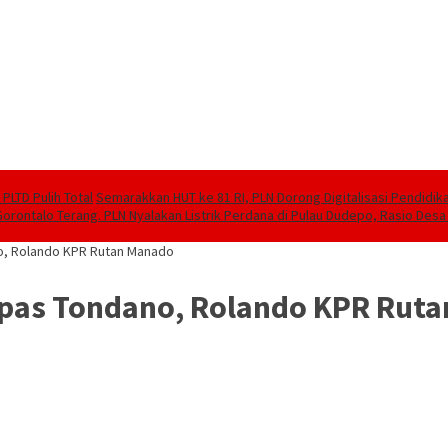
PLTD Pulih Total
Semarakkan HUT ke 81 RI, PLN Dorong Digitalisasi Pendidi
Gorontalo Terang. PLN Nyalakan Listrik Perdana di Pulau Dudepo, Rasio Desa 
o, Rolando KPR Rutan Manado
pas Tondano, Rolando KPR Rut