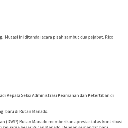
utasi ini ditandai acara pisah sambut dua pejabat. Rico
adi Kepala Seksi Administrasi Keamanan dan Ketertiban di
ng baru di Rutan Manado.
uan (DWP) Rutan Manado memberikan apresiasi atas kontribusi
ari keluarga besar Rutan Manado. Dengan semangat baru,