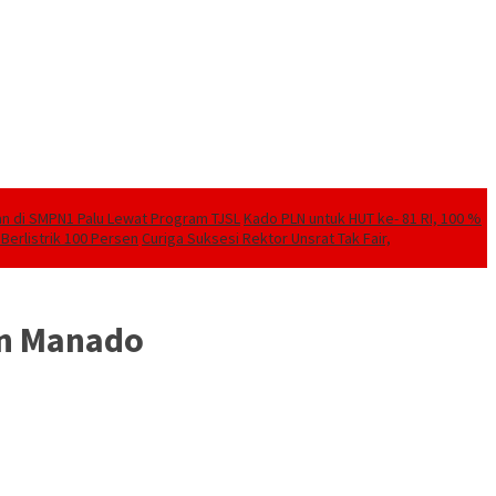
kan di SMPN1 Palu Lewat Program TJSL
Kado PLN untuk HUT ke- 81 RI, 100 %
Berlistrik 100 Persen
Curiga Suksesi Rektor Unsrat Tak Fair,
an Manado