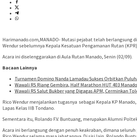
Harimanado.com,MANADO- Mutasi pejabat telah berlangsung di R
Wendur sebelumnya Kepala Kesatuan Pengamanan Rutan (KPR) M
Acara ini diselenggarakan di Aula Rutan Manado, Senin (02/09).
Bacaan Lainnya
Turnamen Domino Nanda Lamadau Sukses Orbitkan Puluhan
Wawali RS Riang Gembira, Half Marathon HUT 403 Manado D
Wawali RS Salut Bukber yang Digagas APM, Cerminkan To
Rico Wendur menjalankan tugasnya sebagai Kepala KP Manado, se
Lapas Kelas IIB Tondano.
Sementara itu, Rolando F.V. Buntuang, merupakan Alumni Polt
Acara ini berlangsung dengan penuh keakraban, dimana seluru
Rico Wendur selama masa jabatannya. Di sisi lain, Rolando Bunt