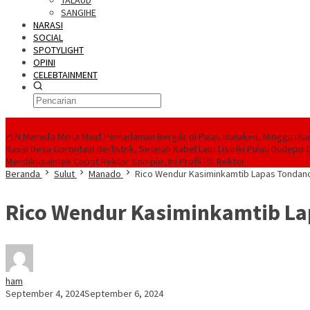
TALAUD
SANGIHE
NARASI
SOCIAL
SPOTYLIGHT
OPINI
CELEBTAINMENT
BERITA TERBARU
PLN Manado Minta Maaf Pemadaman Bergilir di Pulau Bunaken, Minggu Dua 
Rasio Desa Gorontalo Berlistrik, Setelah Kabel Laut Listriki Pulau Dudepo
Mendiktisaintek Copot Rektor Sompie, Ini Profil Plt Rektor
Beranda
Sulut
Manado
Rico Wendur Kasiminkamtib Lapas Tondan
Rico Wendur Kasiminkamtib La
ham
September 4, 2024
September 6, 2024