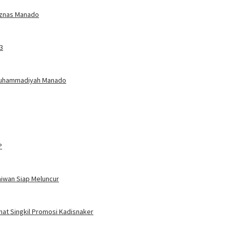
Baznas Manado
3
Muhammadiyah Manado
P
aiwan Siap Meluncur
amat Singkil Promosi Kadisnaker