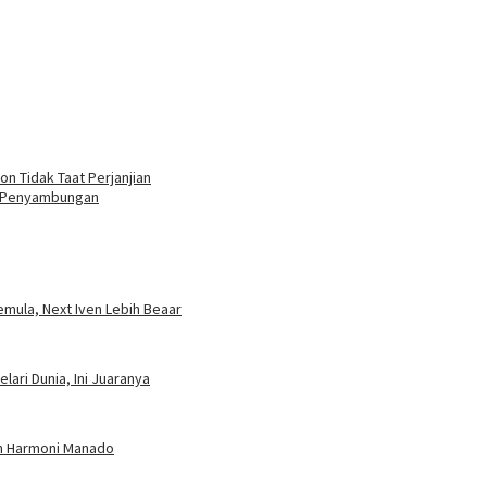
on Tidak Taat Perjanjian
n Penyambungan
mula, Next Iven Lebih Beaar
ari Dunia, Ini Juaranya
an Harmoni Manado