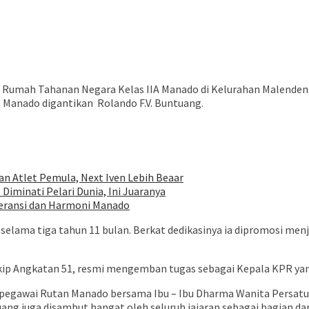
umah Tahanan Negara Kelas IIA Manado di Kelurahan Malendeng. M
anado digantikan Rolando F.V. Buntuang.
 Atlet Pemula, Next Iven Lebih Beaar
iminati Pelari Dunia, Ini Juaranya
leransi dan Harmoni Manado
lama tiga tahun 11 bulan. Berkat dedikasinya ia dipromosi menj
ekip Angkatan 51, resmi mengemban tugas sebagai Kepala KPR ya
h pegawai Rutan Manado bersama Ibu – Ibu Dharma Wanita Persat
uang juga disambut hangat oleh seluruh jajaran sebagai bagian d