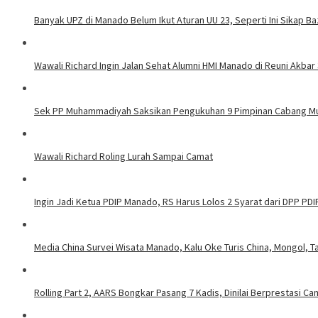
Banyak UPZ di Manado Belum Ikut Aturan UU 23, Seperti Ini Sikap 
Wawali Richard Ingin Jalan Sehat Alumni HMI Manado di Reuni Akbar 
Sek PP Muhammadiyah Saksikan Pengukuhan 9 Pimpinan Cabang 
Wawali Richard Roling Lurah Sampai Camat
Ingin Jadi Ketua PDIP Manado, RS Harus Lolos 2 Syarat dari DPP PDI
Media China Survei Wisata Manado, Kalu Oke Turis China, Mongol, T
Rolling Part 2, AARS Bongkar Pasang 7 Kadis, Dinilai Berprestasi C