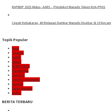
RAPBDP 2025 Mulus, AARS – Pimdekot Manado Teken KUA-PPAS
Cegah Kebakaran, 40 Relawan Damkar Manado Disebar di 10 Keca
Topik Populer
sulut
manado
politik
Talaud
DPRD SULUT
E2L-Mantap
Covid-19
James A Kojongian
kriminal
Banjir Manado
golkar
BERITA TERBARU