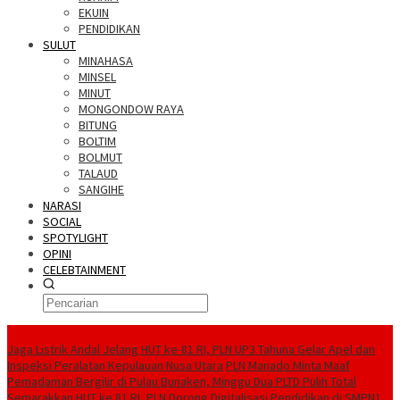
EKUIN
PENDIDIKAN
SULUT
MINAHASA
MINSEL
MINUT
MONGONDOW RAYA
BITUNG
BOLTIM
BOLMUT
TALAUD
SANGIHE
NARASI
SOCIAL
SPOTYLIGHT
OPINI
CELEBTAINMENT
BERITA TERBARU
Jaga Listrik Andal Jelang HUT ke-81 RI, PLN UP3 Tahuna Gelar Apel dan
Inspeksi Peralatan Kepulauan Nusa Utara
PLN Manado Minta Maaf
Pemadaman Bergilir di Pulau Bunaken, Minggu Dua PLTD Pulih Total
Semarakkan HUT ke 81 RI, PLN Dorong Digitalisasi Pendidikan di SMPN1