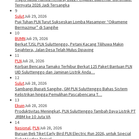
Ternyata 2026 Jadi Tersangka
9
Sulut
Juli 29, 2026
Puji Tuhan PLN Turut Sukseskan Lomba Masamper “Oikumene
Bermazmur” di Sangihe
10
BUMN
Juli 29, 2026
Berkat TJSL PLN Suluttenggo, Petani Kacang Tilihuwa Makin
Sejahtera, Jalan Desa Telah Mulus Dipaving
11
PLN
Juli 28, 2026
Korban Bencana Tamako Terhibur Berkat 125 Paket Bantuan PLN
UID Suluttenggo dan Jaminan Listrik Anda…
12
Sulut
Juli 28, 2026
Sambangi Bupati Sangihe, GM PLN Suluttenggo Bahas Sistem
Kelistrikan hingga Pemulihan Pascabencana T…
13
Ekuin
Juli 28, 2026
Produktivitas Meningkat, PLN Suluttenggo Tambah Daya Listrik PT
JRBM ke 10 Juta VA
14
Nasional
,
PLN
Juli 28, 2026
Buruan Beli Tiket Early Bird PLN Electric Run 2026, untuk Special