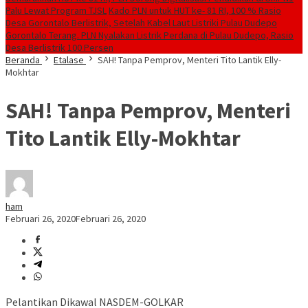
Palu Lewat Program TJSL
Kado PLN untuk HUT ke- 81 RI, 100 % Rasio
Desa Gorontalo Berlistrik, Setelah Kabel Laut Listriki Pulau Dudepo
Gorontalo Terang. PLN Nyalakan Listrik Perdana di Pulau Dudepo, Rasio
Desa Berlistrik 100 Persen
Beranda
Etalase
SAH! Tanpa Pemprov, Menteri Tito Lantik Elly-
Mokhtar
SAH! Tanpa Pemprov, Menteri
Tito Lantik Elly-Mokhtar
ham
Februari 26, 2020
Februari 26, 2020
Pelantikan Dikawal NASDEM-GOLKAR