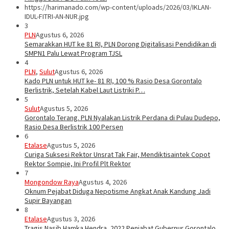
https://harimanado.com/wp-content/uploads/2026/03/IKLAN-
IDUL-FITRI-AN-NUR.jpg
3
PLN
Agustus 6, 2026
Semarakkan HUT ke 81 RI, PLN Dorong Digitalisasi Pendidikan di
SMPN1 Palu Lewat Program TJSL
4
PLN
,
Sulut
Agustus 6, 2026
Kado PLN untuk HUT ke- 81 RI, 100 % Rasio Desa Gorontalo
Berlistrik, Setelah Kabel Laut Listriki P…
5
Sulut
Agustus 5, 2026
Gorontalo Terang. PLN Nyalakan Listrik Perdana di Pulau Dudepo,
Rasio Desa Berlistrik 100 Persen
6
Etalase
Agustus 5, 2026
Curiga Suksesi Rektor Unsrat Tak Fair, Mendiktisaintek Copot
Rektor Sompie, Ini Profil Plt Rektor
7
Mongondow Raya
Agustus 4, 2026
Oknum Pejabat Diduga Nepotisme Angkat Anak Kandung Jadi
Supir Bayangan
8
Etalase
Agustus 3, 2026
Tragis Nasib Hamka Hendra, 2022 Penjabat Gubernur Gorontalo.