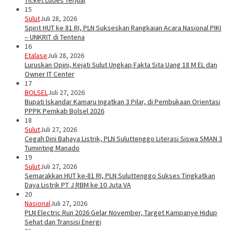
Ticket Ludes Terjual
15
Sulut
Juli 28, 2026
Spirit HUT ke 81 RI, PLN Sukseskan Rangkaian Acara Nasional PIKI
– UNKRIT di Tentena
16
Etalase
Juli 28, 2026
Luruskan Opini, Kejati Sulut Ungkap Fakta Sita Uang 18 M EL dan
Owner IT Center
17
BOLSEL
Juli 27, 2026
Bupati Iskandar Kamaru Ingatkan 3 Pilar, di Pembukaan Orientasi
PPPK Pemkab Bolsel 2026
18
Sulut
Juli 27, 2026
Cegah Dini Bahaya Listrik, PLN Suluttenggo Literasi Siswa SMAN 3
Tuminting Manado
19
Sulut
Juli 27, 2026
Semarakkan HUT ke-81 RI, PLN Suluttenggo Sukses Tingkatkan
Daya Listrik PT J RBM ke 10 Juta VA
20
Nasional
Juli 27, 2026
PLN Electric Run 2026 Gelar November, Target Kampanye Hidup
Sehat dan Transisi Energi