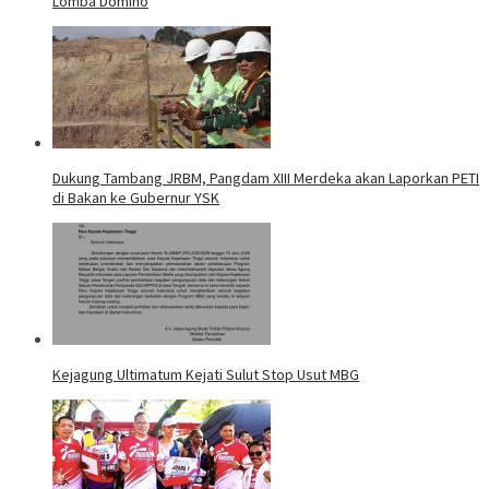
Lomba Domino
Dukung Tambang JRBM, Pangdam XIII Merdeka akan Laporkan PETI
di Bakan ke Gubernur YSK
Kejagung Ultimatum Kejati Sulut Stop Usut MBG