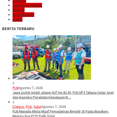
Covid-19
James A Kojongian
kriminal
Banjir Manado
golkar
BERITA TERBARU
1
PLN
Agustus 7, 2026
Jaga Listrik Andal Jelang HUT ke-81 RI, PLN UP3 Tahuna Gelar Apel
dan Inspeksi Peralatan Kepulauan N…
2
Etalase
,
PLN
,
Sulut
Agustus 7, 2026
PLN Manado Minta Maaf Pemadaman Bergilir di Pulau Bunaken,
Minggu Dua PLTD Pulih Total