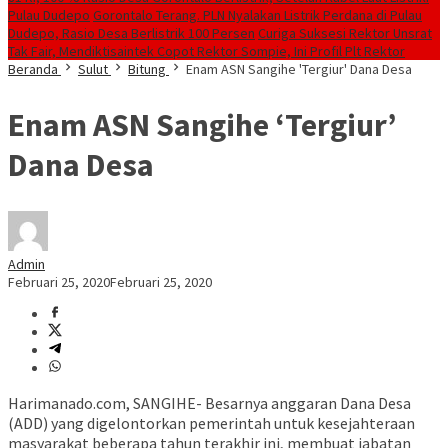
Pulau Dudepo
Gorontalo Terang. PLN Nyalakan Listrik Perdana di Pulau
Dudepo, Rasio Desa Berlistrik 100 Persen
Curiga Suksesi Rektor Unsrat
Tak Fair, Mendiktisaintek Copot Rektor Sompie, Ini Profil Plt Rektor
Beranda
Sulut
Bitung
Enam ASN Sangihe 'Tergiur' Dana Desa
Enam ASN Sangihe ‘Tergiur’
Dana Desa
Admin
Februari 25, 2020
Februari 25, 2020
Harimanado.com, SANGIHE- Besarnya anggaran Dana Desa
(ADD) yang digelontorkan pemerintah untuk kesejahteraan
masyarakat beberapa tahun terakhir ini, membuat jabatan