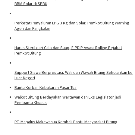
BBM Solar di SPBU
Perketat Penyaluran LPG 3 Kg dan Solar, Pemkot Bitung Warning
Agen dan Pangkalan
Harus Steril dari Calo dan Suap, F-PDIP Awasi Rolling Pejabat
Pemkot Bitung
Support Siswa Berprestasi, Wali dan Wawali Bitung Sekolahkan ke
Luar Negeri
Bantu Korban Kebakaran Pasar Tua
Walkot Bitung Berdayakan Wartawan dan Eks Legislator jadi
Pembantu Khusus
PT. Mapalus Makawanua Kembali Bantu Masyarakat Bitung