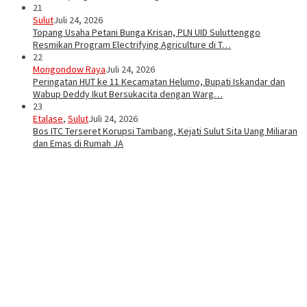
21
Sulut
Juli 24, 2026
Topang Usaha Petani Bunga Krisan, PLN UID Suluttenggo
Resmikan Program Electrifying Agriculture di T…
22
Mongondow Raya
Juli 24, 2026
Peringatan HUT ke 11 Kecamatan Helumo, Bupati Iskandar dan
Wabup Deddy Ikut Bersukacita dengan Warg…
23
Etalase
,
Sulut
Juli 24, 2026
Bos ITC Terseret Korupsi Tambang, Kejati Sulut Sita Uang Miliaran
dan Emas di Rumah JA