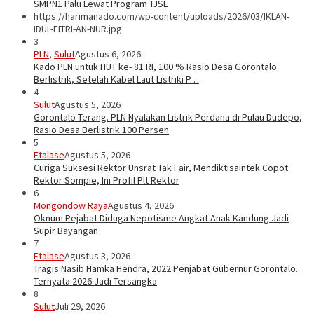
SMPN1 Palu Lewat Program TJSL
https://harimanado.com/wp-content/uploads/2026/03/IKLAN-
IDUL-FITRI-AN-NUR.jpg
3
PLN
,
Sulut
Agustus 6, 2026
Kado PLN untuk HUT ke- 81 RI, 100 % Rasio Desa Gorontalo
Berlistrik, Setelah Kabel Laut Listriki P…
4
Sulut
Agustus 5, 2026
Gorontalo Terang. PLN Nyalakan Listrik Perdana di Pulau Dudepo,
Rasio Desa Berlistrik 100 Persen
5
Etalase
Agustus 5, 2026
Curiga Suksesi Rektor Unsrat Tak Fair, Mendiktisaintek Copot
Rektor Sompie, Ini Profil Plt Rektor
6
Mongondow Raya
Agustus 4, 2026
Oknum Pejabat Diduga Nepotisme Angkat Anak Kandung Jadi
Supir Bayangan
7
Etalase
Agustus 3, 2026
Tragis Nasib Hamka Hendra, 2022 Penjabat Gubernur Gorontalo.
Ternyata 2026 Jadi Tersangka
8
Sulut
Juli 29, 2026