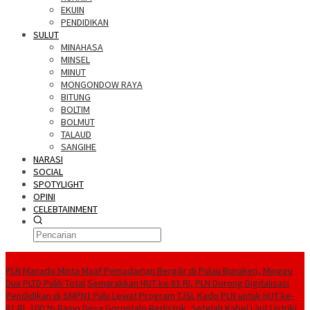
EKUIN
PENDIDIKAN
SULUT
MINAHASA
MINSEL
MINUT
MONGONDOW RAYA
BITUNG
BOLTIM
BOLMUT
TALAUD
SANGIHE
NARASI
SOCIAL
SPOTYLIGHT
OPINI
CELEBTAINMENT
BERITA TERBARU
PLN Manado Minta Maaf Pemadaman Bergilir di Pulau Bunaken, Minggu
Dua PLTD Pulih Total
Semarakkan HUT ke 81 RI, PLN Dorong Digitalisasi
Pendidikan di SMPN1 Palu Lewat Program TJSL
Kado PLN untuk HUT ke-
81 RI, 100 % Rasio Desa Gorontalo Berlistrik, Setelah Kabel Laut Listriki