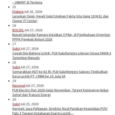
– UNKRIT di Tentena
15
Etalase
Juli 28, 2026
Luruskan Opini, Kejati Sulut Ungkap Fakta Sita Uang 18 M EL dan
Owner IT Center
16
BOLSEL
Juli 27, 2026
Bupati Iskandar Kamaru Ingatkan 3 Pilar, di Pembukaan Orientasi
PPPK Pemkab Bolsel 2026
17
Sulut
Juli 27, 2026
Cegah Dini Bahaya Listrik, PLN Suluttenggo Literasi Siswa SMAN 3
Tuminting Manado
18
Sulut
Juli 27, 2026
Semarakkan HUT ke-81 RI, PLN Suluttenggo Sukses Tingkatkan
Daya Listrik PT J RBM ke 10 Juta VA
19
Nasional
Juli 27, 2026
PLN Electric Run 2026 Gelar November, Target Kampanye Hidup
Sehat dan Transisi Energi
20
Sulut
Juli 25, 2026
Hormati Jasa Pahlawan, Direktur Rizal Pastikan Keandalan PLTU
Palu 3 Topang Ketahanan Energi Listrik…