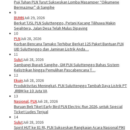
Puji Tuhan PLN Turut Sukseskan Lomba Masamper “Oikumene
Bermazmur” di Sangihe
9
BUMN
Juli 29, 2026
Berkat TJSL PLN Suluttenggo, Petani Kacang Tilihuwa Makin
Sejahtera, Jalan Desa Telah Mulus Dipaving
10
PLN
Juli 28, 2026
Korban Bencana Tamako Terhibur Berkat 125 Paket Bantuan PLN
UID Suluttenggo dan Jaminan Listrik Anda…
11
Sulut
Juli 28, 2026
Sambangi Bupati Sangihe, GM PLN Suluttenggo Bahas Sistem
Kelistrikan hingga Pemulihan Pascabencana T…
12
Ekuin
Juli 28, 2026
Produktivitas Meningkat, PLN Suluttenggo Tambah Daya Listrik PT
JRBM ke 10 Juta VA
13
Nasional
,
PLN
Juli 28, 2026
Buruan Beli Tiket Early Bird PLN Electric Run 2026, untuk Special
Ticket Ludes Terjual
14
Sulut
Juli 28, 2026
Spirit HUT ke 81 RI, PLN Sukseskan Rangkaian Acara Nasional PIKI