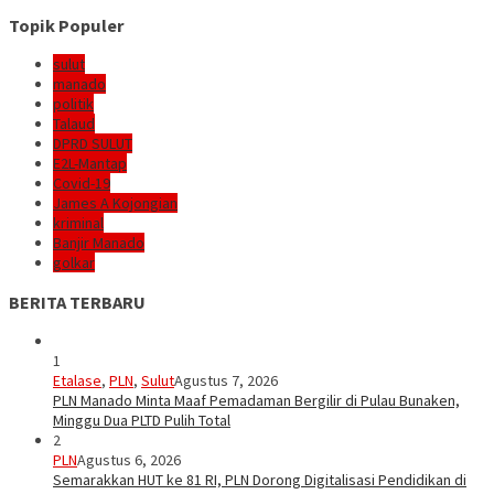
Topik Populer
sulut
manado
politik
Talaud
DPRD SULUT
E2L-Mantap
Covid-19
James A Kojongian
kriminal
Banjir Manado
golkar
BERITA TERBARU
1
Etalase
,
PLN
,
Sulut
Agustus 7, 2026
PLN Manado Minta Maaf Pemadaman Bergilir di Pulau Bunaken,
Minggu Dua PLTD Pulih Total
2
PLN
Agustus 6, 2026
Semarakkan HUT ke 81 RI, PLN Dorong Digitalisasi Pendidikan di