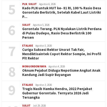
5
PLN
,
SULUT
Agustus 6, 2026
Kado PLN untuk HUT ke- 81 RI, 100 % Rasio Desa
Gorontalo Berlistrik, Setelah Kabel Laut Listriki
P…
6
SULUT
Agustus 5, 2026
Gorontalo Terang. PLN Nyalakan Listrik Perdana
di Pulau Dudepo, Rasio Desa Berlistrik 100
Persen
7
ETALASE
Agustus 5, 2026
Curiga Suksesi Rektor Unsrat Tak Fair,
Mendiktisaintek Copot Rektor Sompie, Ini Profil
Plt Rektor
8
MONGONDOW RAYA
Agustus 4, 2026
Oknum Pejabat Diduga Nepotisme Angkat Anak
Kandung Jadi Supir Bayangan
9
ETALASE
Agustus 3, 2026
Tragis Nasib Hamka Hendra, 2022 Penjabat
Gubernur Gorontalo. Ternyata 2026 Jadi
Tersangka
SULUT
Juli 29, 2026