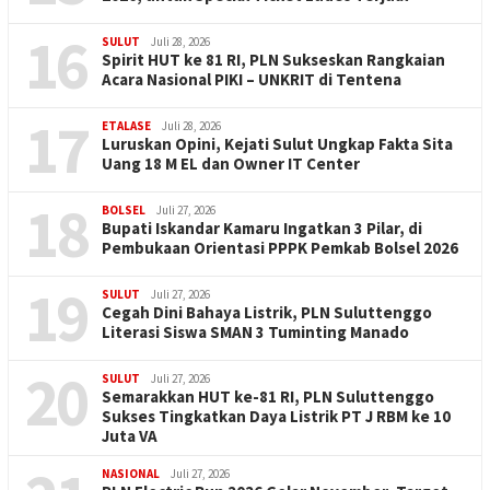
16
SULUT
Juli 28, 2026
Spirit HUT ke 81 RI, PLN Sukseskan Rangkaian
Acara Nasional PIKI – UNKRIT di Tentena
17
ETALASE
Juli 28, 2026
Luruskan Opini, Kejati Sulut Ungkap Fakta Sita
Uang 18 M EL dan Owner IT Center
18
BOLSEL
Juli 27, 2026
Bupati Iskandar Kamaru Ingatkan 3 Pilar, di
Pembukaan Orientasi PPPK Pemkab Bolsel 2026
19
SULUT
Juli 27, 2026
Cegah Dini Bahaya Listrik, PLN Suluttenggo
Literasi Siswa SMAN 3 Tuminting Manado
20
SULUT
Juli 27, 2026
Semarakkan HUT ke-81 RI, PLN Suluttenggo
Sukses Tingkatkan Daya Listrik PT J RBM ke 10
Juta VA
NASIONAL
Juli 27, 2026