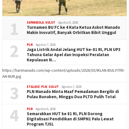
1
SEPAKBOLA
,
SULUT
Agustus 8, 2026
Turnamen BU FC ke 4 Kata Ketua Askot Manado
Makin Inovatif, Banyak Orbitkan Bibit Unggul
2
PLN
Agustus 7, 2026
Jaga Listrik Andal Jelang HUT ke-81 RI, PLN UP3
Tahuna Gelar Apel dan Inspeksi Peralatan
Kepulauan N…
https://harimanado.com/wp-content/uploads/2026/03/IKLAN-IDUL-FITRI-
AN-NUR.jpg
3
ETALASE
,
PLN
,
SULUT
Agustus 7, 2026
PLN Manado Minta Maaf Pemadaman Bergilir di
Pulau Bunaken, Minggu Dua PLTD Pulih Total
4
PLN
Agustus 6, 2026
Semarakkan HUT ke 81 RI, PLN Dorong
Digitalisasi Pendidikan di SMPN1 Palu Lewat
Program TJSL