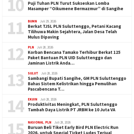
10
Puji Tuhan PLN Turut Sukseskan Lomba
Masamper “Oikumene Bermazmur” di Sangihe
11
BUMN
Juli 29, 2026
Berkat TJSL PLN Suluttenggo, Petani Kacang
Tilihuwa Makin Sejahtera, Jalan Desa Telah
Mulus Dipaving
12
PLN
Juli 28, 2026
Korban Bencana Tamako Terhibur Berkat 125
Paket Bantuan PLN UID Suluttenggo dan
Jaminan Listrik Anda…
13
SULUT
Juli 28, 2026
Sambangi Bupati Sangihe, GM PLN Suluttenggo
Bahas Sistem Kelistrikan hingga Pemulihan
Pascabencana T…
14
EKUIN
Juli 28, 2026
Produktivitas Meningkat, PLN Suluttenggo
Tambah Daya Listrik PT JRBM ke 10 Juta VA
15
NASIONAL
,
PLN
Juli 28, 2026
Buruan Beli Tiket Early Bird PLN Electric Run
2026, untuk Special Ticket Ludes Terjual