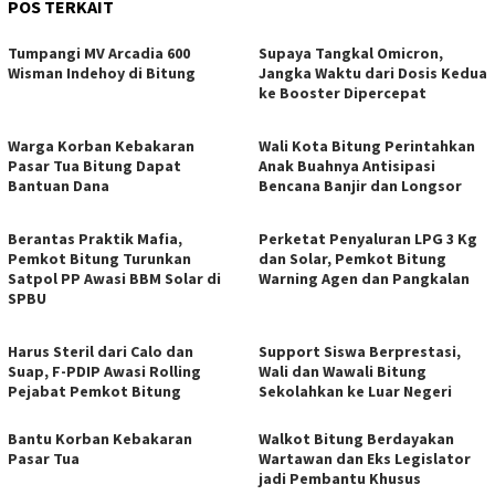
POS TERKAIT
Tumpangi MV Arcadia 600
Supaya Tangkal Omicron,
Wisman Indehoy di Bitung
Jangka Waktu dari Dosis Kedua
ke Booster Dipercepat
Warga Korban Kebakaran
Wali Kota Bitung Perintahkan
Pasar Tua Bitung Dapat
Anak Buahnya Antisipasi
Bantuan Dana
Bencana Banjir dan Longsor
Berantas Praktik Mafia,
Perketat Penyaluran LPG 3 Kg
Pemkot Bitung Turunkan
dan Solar, Pemkot Bitung
Satpol PP Awasi BBM Solar di
Warning Agen dan Pangkalan
SPBU
Harus Steril dari Calo dan
Support Siswa Berprestasi,
Suap, F-PDIP Awasi Rolling
Wali dan Wawali Bitung
Pejabat Pemkot Bitung
Sekolahkan ke Luar Negeri
Bantu Korban Kebakaran
Walkot Bitung Berdayakan
Pasar Tua
Wartawan dan Eks Legislator
jadi Pembantu Khusus