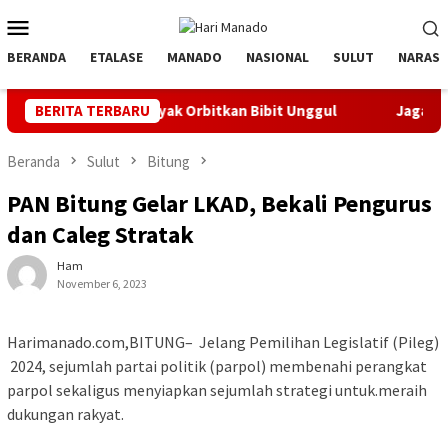
Loncat
Menu
ke
Mobile
konten
BERANDA
ETALASE
MANADO
NASIONAL
SULUT
NARASI
if, Banyak Orbitkan Bibit Unggul
BERITA TERBARU
Jaga Listrik Andal Jel
Beranda
Sulut
Bitung
PAN Bitung Gelar LKAD, Bekali Pengurus
dan Caleg Stratak
Ham
November 6, 2023
Harimanado.com,BITUNG– Jelang Pemilihan Legislatif (Pileg)
2024, sejumlah partai politik (parpol) membenahi perangkat
parpol sekaligus menyiapkan sejumlah strategi untuk.meraih
dukungan rakyat.