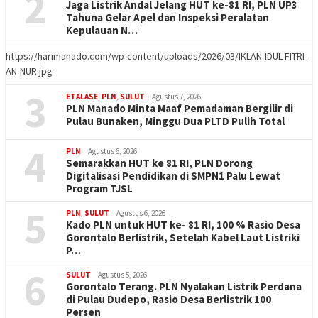
2
Jaga Listrik Andal Jelang HUT ke-81 RI, PLN UP3
Tahuna Gelar Apel dan Inspeksi Peralatan
Kepulauan N…
https://harimanado.com/wp-content/uploads/2026/03/IKLAN-IDUL-FITRI-
AN-NUR.jpg
3
ETALASE
,
PLN
,
SULUT
Agustus 7, 2026
PLN Manado Minta Maaf Pemadaman Bergilir di
Pulau Bunaken, Minggu Dua PLTD Pulih Total
4
PLN
Agustus 6, 2026
Semarakkan HUT ke 81 RI, PLN Dorong
Digitalisasi Pendidikan di SMPN1 Palu Lewat
Program TJSL
5
PLN
,
SULUT
Agustus 6, 2026
Kado PLN untuk HUT ke- 81 RI, 100 % Rasio Desa
Gorontalo Berlistrik, Setelah Kabel Laut Listriki
P…
6
SULUT
Agustus 5, 2026
Gorontalo Terang. PLN Nyalakan Listrik Perdana
di Pulau Dudepo, Rasio Desa Berlistrik 100
Persen