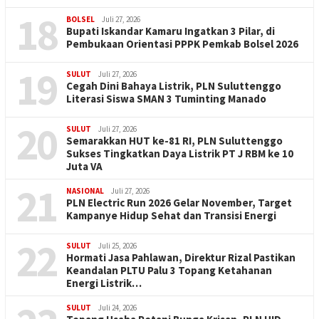
18
BOLSEL
Juli 27, 2026
Bupati Iskandar Kamaru Ingatkan 3 Pilar, di
Pembukaan Orientasi PPPK Pemkab Bolsel 2026
19
SULUT
Juli 27, 2026
Cegah Dini Bahaya Listrik, PLN Suluttenggo
Literasi Siswa SMAN 3 Tuminting Manado
20
SULUT
Juli 27, 2026
Semarakkan HUT ke-81 RI, PLN Suluttenggo
Sukses Tingkatkan Daya Listrik PT J RBM ke 10
Juta VA
21
NASIONAL
Juli 27, 2026
PLN Electric Run 2026 Gelar November, Target
Kampanye Hidup Sehat dan Transisi Energi
22
SULUT
Juli 25, 2026
Hormati Jasa Pahlawan, Direktur Rizal Pastikan
Keandalan PLTU Palu 3 Topang Ketahanan
Energi Listrik…
SULUT
Juli 24, 2026