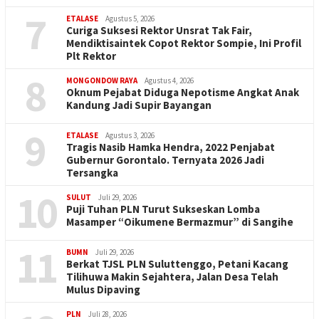
7
ETALASE
Agustus 5, 2026
Curiga Suksesi Rektor Unsrat Tak Fair,
Mendiktisaintek Copot Rektor Sompie, Ini Profil
Plt Rektor
8
MONGONDOW RAYA
Agustus 4, 2026
Oknum Pejabat Diduga Nepotisme Angkat Anak
Kandung Jadi Supir Bayangan
9
ETALASE
Agustus 3, 2026
Tragis Nasib Hamka Hendra, 2022 Penjabat
Gubernur Gorontalo. Ternyata 2026 Jadi
Tersangka
10
SULUT
Juli 29, 2026
Puji Tuhan PLN Turut Sukseskan Lomba
Masamper “Oikumene Bermazmur” di Sangihe
11
BUMN
Juli 29, 2026
Berkat TJSL PLN Suluttenggo, Petani Kacang
Tilihuwa Makin Sejahtera, Jalan Desa Telah
Mulus Dipaving
PLN
Juli 28, 2026