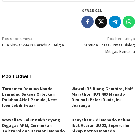
SEBARKAN
Navigasi
Pos sebelumnya
Pos berikutnya
Dua Siswa SMA IX Beradu di Belgia
Pemuda Lintas Ormas Dialog
pos
Mitigas Bencana
POS TERKAIT
Turnamen Domino Nanda
Wawali RS Riang Gembira, Half
Lamadau Sukses Orbitkan
Marathon HUT 403 Manado
Puluhan Atlet Pemula, Next
Diminati Pelari Dunia, Ini
Iven Lebih Beaar
Juaranya
Wawali RS Salut Bukber yang
Banyak UPZ di Manado Belum
Digagas APM, Cerminkan
Ikut Aturan UU 23, Seperti Ini
Toleransi dan Harmoni Manado
Sikap Baznas Manado