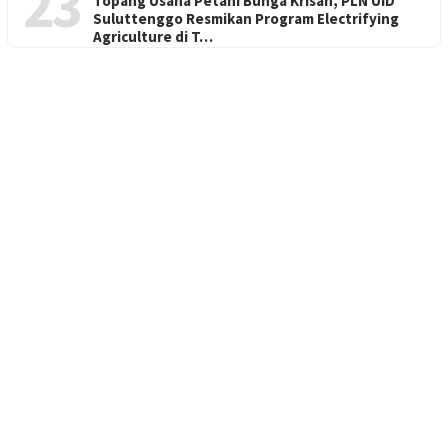
23
Topang Usaha Petani Bunga Krisan, PLN UID
Suluttenggo Resmikan Program Electrifying
Agriculture di T…