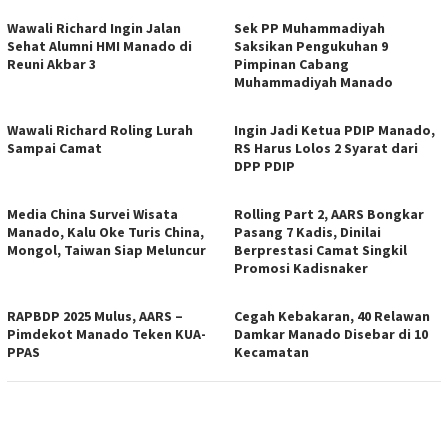
Wawali Richard Ingin Jalan
Sek PP Muhammadiyah
Sehat Alumni HMI Manado di
Saksikan Pengukuhan 9
Reuni Akbar 3
Pimpinan Cabang
Muhammadiyah Manado
Wawali Richard Roling Lurah
Ingin Jadi Ketua PDIP Manado,
Sampai Camat
RS Harus Lolos 2 Syarat dari
DPP PDIP
Media China Survei Wisata
Rolling Part 2, AARS Bongkar
Manado, Kalu Oke Turis China,
Pasang 7 Kadis, Dinilai
Mongol, Taiwan Siap Meluncur
Berprestasi Camat Singkil
Promosi Kadisnaker
RAPBDP 2025 Mulus, AARS –
Cegah Kebakaran, 40 Relawan
Pimdekot Manado Teken KUA-
Damkar Manado Disebar di 10
PPAS
Kecamatan