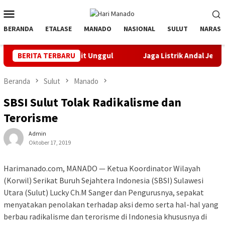
Loncat
Menu
ke
Mobile
konten
BERANDA
ETALASE
MANADO
NASIONAL
SULUT
NARASI
an Bibit Unggul
BERITA TERBARU
Jaga Listrik Andal Jelang HUT ke-81 RI,
Beranda
Sulut
Manado
SBSI Sulut Tolak Radikalisme dan
Terorisme
Admin
Oktober 17, 2019
Harimanado.com, MANADO — Ketua Koordinator Wilayah
(Korwil) Serikat Buruh Sejahtera Indonesia (SBSI) Sulawesi
Utara (Sulut) Lucky Ch.M Sanger dan Pengurusnya, sepakat
menyatakan penolakan terhadap aksi demo serta hal-hal yang
berbau radikalisme dan terorisme di Indonesia khususnya di