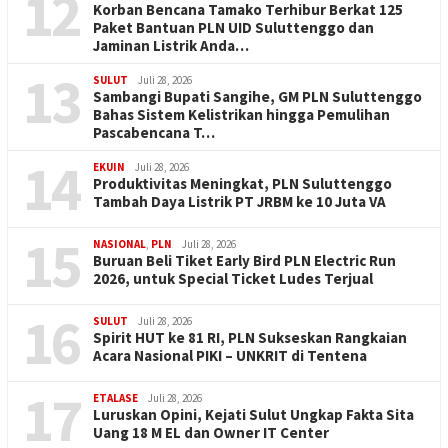
12
Korban Bencana Tamako Terhibur Berkat 125
Paket Bantuan PLN UID Suluttenggo dan
Jaminan Listrik Anda…
13
SULUT
Juli 28, 2026
Sambangi Bupati Sangihe, GM PLN Suluttenggo
Bahas Sistem Kelistrikan hingga Pemulihan
Pascabencana T…
14
EKUIN
Juli 28, 2026
Produktivitas Meningkat, PLN Suluttenggo
Tambah Daya Listrik PT JRBM ke 10 Juta VA
15
NASIONAL
,
PLN
Juli 28, 2026
Buruan Beli Tiket Early Bird PLN Electric Run
2026, untuk Special Ticket Ludes Terjual
16
SULUT
Juli 28, 2026
Spirit HUT ke 81 RI, PLN Sukseskan Rangkaian
Acara Nasional PIKI – UNKRIT di Tentena
17
ETALASE
Juli 28, 2026
Luruskan Opini, Kejati Sulut Ungkap Fakta Sita
Uang 18 M EL dan Owner IT Center