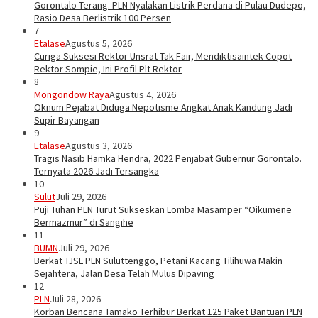
Gorontalo Terang. PLN Nyalakan Listrik Perdana di Pulau Dudepo,
Rasio Desa Berlistrik 100 Persen
7
Etalase
Agustus 5, 2026
Curiga Suksesi Rektor Unsrat Tak Fair, Mendiktisaintek Copot
Rektor Sompie, Ini Profil Plt Rektor
8
Mongondow Raya
Agustus 4, 2026
Oknum Pejabat Diduga Nepotisme Angkat Anak Kandung Jadi
Supir Bayangan
9
Etalase
Agustus 3, 2026
Tragis Nasib Hamka Hendra, 2022 Penjabat Gubernur Gorontalo.
Ternyata 2026 Jadi Tersangka
10
Sulut
Juli 29, 2026
Puji Tuhan PLN Turut Sukseskan Lomba Masamper “Oikumene
Bermazmur” di Sangihe
11
BUMN
Juli 29, 2026
Berkat TJSL PLN Suluttenggo, Petani Kacang Tilihuwa Makin
Sejahtera, Jalan Desa Telah Mulus Dipaving
12
PLN
Juli 28, 2026
Korban Bencana Tamako Terhibur Berkat 125 Paket Bantuan PLN