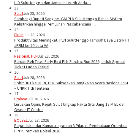
UID Suluttenggo dan Jaminan Listrik Anda…
13
Sulut
Juli 28, 2026
Sambangi Bupati Sangihe, GM PLN Suluttenggo Bahas Sistem
Kelistrikan hingga Pemulihan Pascabencana T…
14
Ekuin
Juli 28, 2026
Produktivitas Meningkat, PLN Suluttenggo Tambah Daya Listrik PT
JRBM ke 10 Juta VA
15
Nasional
,
PLN
Juli 28, 2026
Buruan Beli Tiket Early Bird PLN Electric Run 2026, untuk Special
Ticket Ludes Terjual
16
Sulut
Juli 28, 2026
Spirit HUT ke 81 RI, PLN Sukseskan Rangkaian Acara Nasional PIKI
– UNKRIT di Tentena
17
Etalase
Juli 28, 2026
Luruskan Opini, Kejati Sulut Ungkap Fakta Sita Uang 18 M EL dan
Owner IT Center
18
BOLSEL
Juli 27, 2026
Bupati Iskandar Kamaru Ingatkan 3 Pilar, di Pembukaan Orientasi
PPPK Pemkab Bolsel 2026