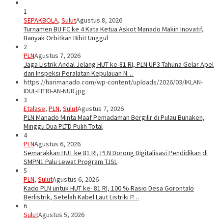
1
SEPAKBOLA
,
Sulut
Agustus 8, 2026
Turnamen BU FC ke 4 Kata Ketua Askot Manado Makin Inovatif,
Banyak Orbitkan Bibit Unggul
2
PLN
Agustus 7, 2026
Jaga Listrik Andal Jelang HUT ke-81 RI, PLN UP3 Tahuna Gelar Apel
dan Inspeksi Peralatan Kepulauan N…
https://harimanado.com/wp-content/uploads/2026/03/IKLAN-
IDUL-FITRI-AN-NUR.jpg
3
Etalase
,
PLN
,
Sulut
Agustus 7, 2026
PLN Manado Minta Maaf Pemadaman Bergilir di Pulau Bunaken,
Minggu Dua PLTD Pulih Total
4
PLN
Agustus 6, 2026
Semarakkan HUT ke 81 RI, PLN Dorong Digitalisasi Pendidikan di
SMPN1 Palu Lewat Program TJSL
5
PLN
,
Sulut
Agustus 6, 2026
Kado PLN untuk HUT ke- 81 RI, 100 % Rasio Desa Gorontalo
Berlistrik, Setelah Kabel Laut Listriki P…
6
Sulut
Agustus 5, 2026