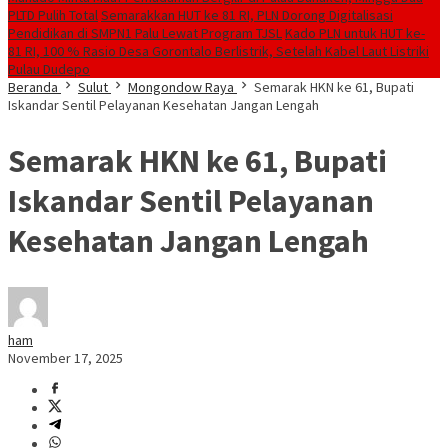
PLTD Pulih Total
Semarakkan HUT ke 81 RI, PLN Dorong Digitalisasi
Pendidikan di SMPN1 Palu Lewat Program TJSL
Kado PLN untuk HUT ke-
81 RI, 100 % Rasio Desa Gorontalo Berlistrik, Setelah Kabel Laut Listriki
Pulau Dudepo
Beranda
Sulut
Mongondow Raya
Semarak HKN ke 61, Bupati
Iskandar Sentil Pelayanan Kesehatan Jangan Lengah
Semarak HKN ke 61, Bupati
Iskandar Sentil Pelayanan
Kesehatan Jangan Lengah
ham
November 17, 2025