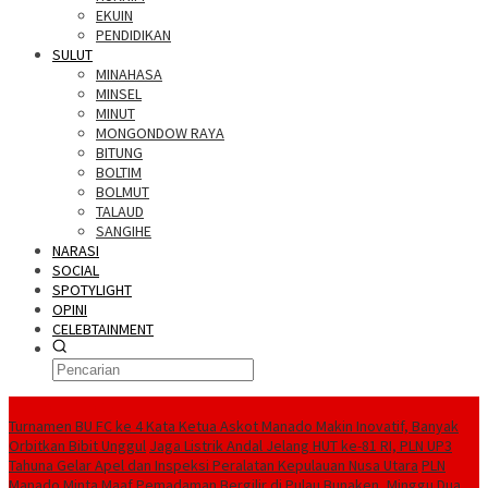
EKUIN
PENDIDIKAN
SULUT
MINAHASA
MINSEL
MINUT
MONGONDOW RAYA
BITUNG
BOLTIM
BOLMUT
TALAUD
SANGIHE
NARASI
SOCIAL
SPOTYLIGHT
OPINI
CELEBTAINMENT
BERITA TERBARU
Turnamen BU FC ke 4 Kata Ketua Askot Manado Makin Inovatif, Banyak
Orbitkan Bibit Unggul
Jaga Listrik Andal Jelang HUT ke-81 RI, PLN UP3
Tahuna Gelar Apel dan Inspeksi Peralatan Kepulauan Nusa Utara
PLN
Manado Minta Maaf Pemadaman Bergilir di Pulau Bunaken, Minggu Dua