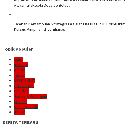
Awasi Tatakelola Desa se Bolsel
Tambah Kemampuan Strategis Legislatif Ketua DPRD Bolsel Ikuti
Kursus Pimpinan di Lemhanas
Topik Populer
sulut
manado
politik
Talaud
DPRD SULUT
E2L-Mantap
Covid-19
James A Kojongian
kriminal
Banjir Manado
golkar
BERITA TERBARU