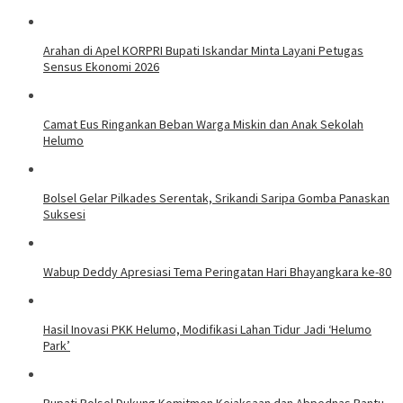
Arahan di Apel KORPRI Bupati Iskandar Minta Layani Petugas
Sensus Ekonomi 2026
Camat Eus Ringankan Beban Warga Miskin dan Anak Sekolah
Helumo
Bolsel Gelar Pilkades Serentak, Srikandi Saripa Gomba Panaskan
Suksesi
Wabup Deddy Apresiasi Tema Peringatan Hari Bhayangkara ke-80
Hasil Inovasi PKK Helumo, Modifikasi Lahan Tidur Jadi ‘Helumo
Park’
Bupati Bolsel Dukung Komitmen Kejaksaan dan Abpednas Bantu