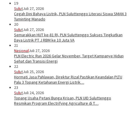
19
Sulut
Juli 27, 2026
Cegah Dini Bahaya Listrik, PLN Suluttenggo Literasi Siswa SMAN 3
Tuminting Manado
20
Sulut
Juli 27, 2026
Semarakkan HUT ke-81 RI, PLN Suluttenggo Sukses Tingkatkan
Daya Listrik PT J RBM ke 10 Juta VA
21
Nasional
Juli 27, 2026
PLN Electric Run 2026 Gelar November, Target Kampanye Hidup
Sehat dan Transisi Energi
22
Sulut
Juli 25, 2026
Hormati Jasa Pahlawan, Direktur Rizal Pastikan Keandalan PLTU
Palu 3 Topang Ketahanan Energi Listrik…
23
Sulut
Juli 24, 2026
Topang Usaha Petani Bunga Krisan, PLN UID Suluttenggo
Resmikan Program Electrifying Agriculture di T…