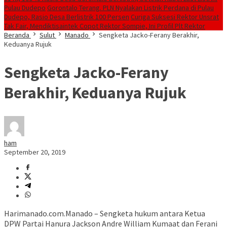
Pulau Dudepo
Gorontalo Terang. PLN Nyalakan Listrik Perdana di Pulau
Dudepo, Rasio Desa Berlistrik 100 Persen
Curiga Suksesi Rektor Unsrat
Tak Fair, Mendiktisaintek Copot Rektor Sompie, Ini Profil Plt Rektor
Beranda
Sulut
Manado
Sengketa Jacko-Ferany Berakhir,
Keduanya Rujuk
Sengketa Jacko-Ferany
Berakhir, Keduanya Rujuk
ham
September 20, 2019
Harimanado.com.Manado – Sengketa hukum antara Ketua
DPW Partai Hanura Jackson Andre William Kumaat dan Ferani