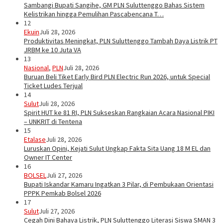
Sambangi Bupati Sangihe, GM PLN Suluttenggo Bahas Sistem
Kelistrikan hingga Pemulihan Pascabencana T…
12
Ekuin
Juli 28, 2026
Produktivitas Meningkat, PLN Suluttenggo Tambah Daya Listrik PT
JRBM ke 10 Juta VA
13
Nasional
,
PLN
Juli 28, 2026
Buruan Beli Tiket Early Bird PLN Electric Run 2026, untuk Special
Ticket Ludes Terjual
14
Sulut
Juli 28, 2026
Spirit HUT ke 81 RI, PLN Sukseskan Rangkaian Acara Nasional PIKI
– UNKRIT di Tentena
15
Etalase
Juli 28, 2026
Luruskan Opini, Kejati Sulut Ungkap Fakta Sita Uang 18 M EL dan
Owner IT Center
16
BOLSEL
Juli 27, 2026
Bupati Iskandar Kamaru Ingatkan 3 Pilar, di Pembukaan Orientasi
PPPK Pemkab Bolsel 2026
17
Sulut
Juli 27, 2026
Cegah Dini Bahaya Listrik, PLN Suluttenggo Literasi Siswa SMAN 3