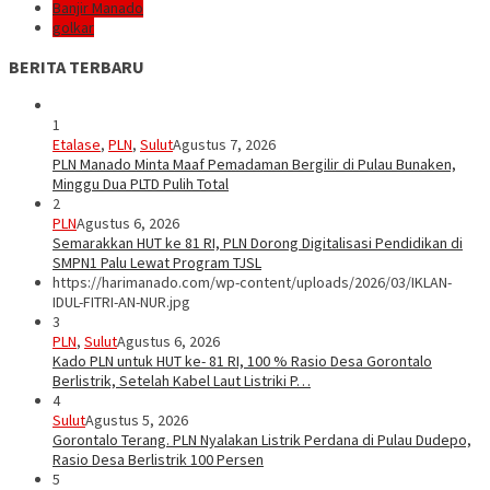
Banjir Manado
golkar
BERITA TERBARU
1
Etalase
,
PLN
,
Sulut
Agustus 7, 2026
PLN Manado Minta Maaf Pemadaman Bergilir di Pulau Bunaken,
Minggu Dua PLTD Pulih Total
2
PLN
Agustus 6, 2026
Semarakkan HUT ke 81 RI, PLN Dorong Digitalisasi Pendidikan di
SMPN1 Palu Lewat Program TJSL
https://harimanado.com/wp-content/uploads/2026/03/IKLAN-
IDUL-FITRI-AN-NUR.jpg
3
PLN
,
Sulut
Agustus 6, 2026
Kado PLN untuk HUT ke- 81 RI, 100 % Rasio Desa Gorontalo
Berlistrik, Setelah Kabel Laut Listriki P…
4
Sulut
Agustus 5, 2026
Gorontalo Terang. PLN Nyalakan Listrik Perdana di Pulau Dudepo,
Rasio Desa Berlistrik 100 Persen
5