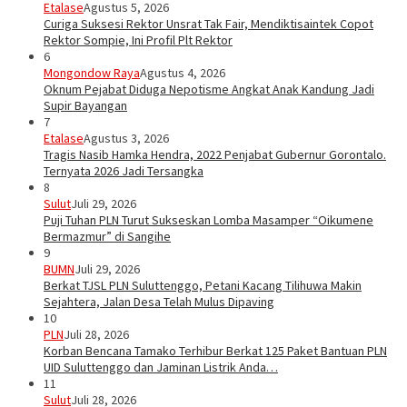
Etalase
Agustus 5, 2026
Curiga Suksesi Rektor Unsrat Tak Fair, Mendiktisaintek Copot
Rektor Sompie, Ini Profil Plt Rektor
6
Mongondow Raya
Agustus 4, 2026
Oknum Pejabat Diduga Nepotisme Angkat Anak Kandung Jadi
Supir Bayangan
7
Etalase
Agustus 3, 2026
Tragis Nasib Hamka Hendra, 2022 Penjabat Gubernur Gorontalo.
Ternyata 2026 Jadi Tersangka
8
Sulut
Juli 29, 2026
Puji Tuhan PLN Turut Sukseskan Lomba Masamper “Oikumene
Bermazmur” di Sangihe
9
BUMN
Juli 29, 2026
Berkat TJSL PLN Suluttenggo, Petani Kacang Tilihuwa Makin
Sejahtera, Jalan Desa Telah Mulus Dipaving
10
PLN
Juli 28, 2026
Korban Bencana Tamako Terhibur Berkat 125 Paket Bantuan PLN
UID Suluttenggo dan Jaminan Listrik Anda…
11
Sulut
Juli 28, 2026