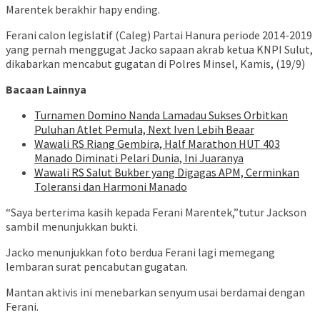
Marentek berakhir hapy ending.
Ferani calon legislatif (Caleg) Partai Hanura periode 2014-2019
yang pernah menggugat Jacko sapaan akrab ketua KNPI Sulut,
dikabarkan mencabut gugatan di Polres Minsel, Kamis, (19/9)
Bacaan Lainnya
Turnamen Domino Nanda Lamadau Sukses Orbitkan
Puluhan Atlet Pemula, Next Iven Lebih Beaar
Wawali RS Riang Gembira, Half Marathon HUT 403
Manado Diminati Pelari Dunia, Ini Juaranya
Wawali RS Salut Bukber yang Digagas APM, Cerminkan
Toleransi dan Harmoni Manado
“Saya berterima kasih kepada Ferani Marentek,”tutur Jackson
sambil menunjukkan bukti.
Jacko menunjukkan foto berdua Ferani lagi memegang
lembaran surat pencabutan gugatan.
Mantan aktivis ini menebarkan senyum usai berdamai dengan
Ferani.