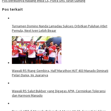
Pos berikutnya
Hadang Imba Cs, Putra SHS Turun Gunung
Pos terkait
Turnamen Domino Nanda Lamadau Sukses Orbitkan Puluhan Atlet
Pemula, Next Iven Lebih Beaar
Wawali RS Riang Gembira, Half Marathon HUT 403 Manado Diminati
Pelari Dunia, Ini Juaranya
Wawali RS Salut Bukber yang Digagas APM, Cerminkan Toleransi
dan Harmoni Manado