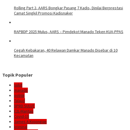
Rolling Part 2, AARS Bongkar Pasang 7 Kadis, Dinilai Berprestasi
Camat Singkil Promosi Kadisnaker
RAPBDP 2025 Mulus, AARS – Pimdekot Manado Teken KUA-PPAS
Cegah Kebakaran, 40 Relawan Damkar Manado Disebar di 10
Kecamatan
Topik Populer
sulut
manado
politik
Talaud
DPRD SULUT
E2L-Mantap
Covid-19
James A Kojongian
kriminal