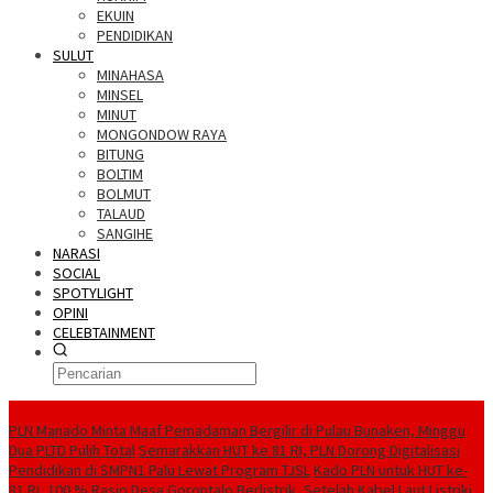
EKUIN
PENDIDIKAN
SULUT
MINAHASA
MINSEL
MINUT
MONGONDOW RAYA
BITUNG
BOLTIM
BOLMUT
TALAUD
SANGIHE
NARASI
SOCIAL
SPOTYLIGHT
OPINI
CELEBTAINMENT
BERITA TERBARU
PLN Manado Minta Maaf Pemadaman Bergilir di Pulau Bunaken, Minggu
Dua PLTD Pulih Total
Semarakkan HUT ke 81 RI, PLN Dorong Digitalisasi
Pendidikan di SMPN1 Palu Lewat Program TJSL
Kado PLN untuk HUT ke-
81 RI, 100 % Rasio Desa Gorontalo Berlistrik, Setelah Kabel Laut Listriki