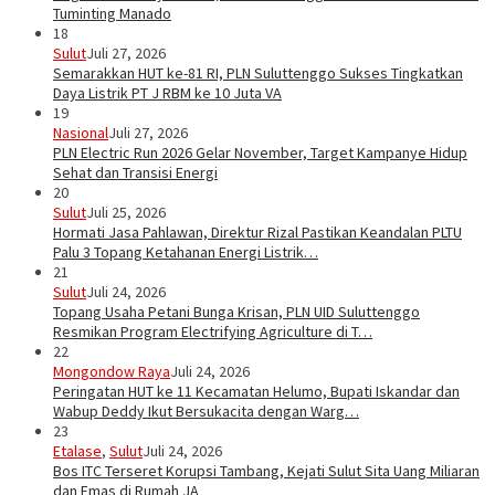
Tuminting Manado
18
Sulut
Juli 27, 2026
Semarakkan HUT ke-81 RI, PLN Suluttenggo Sukses Tingkatkan
Daya Listrik PT J RBM ke 10 Juta VA
19
Nasional
Juli 27, 2026
PLN Electric Run 2026 Gelar November, Target Kampanye Hidup
Sehat dan Transisi Energi
20
Sulut
Juli 25, 2026
Hormati Jasa Pahlawan, Direktur Rizal Pastikan Keandalan PLTU
Palu 3 Topang Ketahanan Energi Listrik…
21
Sulut
Juli 24, 2026
Topang Usaha Petani Bunga Krisan, PLN UID Suluttenggo
Resmikan Program Electrifying Agriculture di T…
22
Mongondow Raya
Juli 24, 2026
Peringatan HUT ke 11 Kecamatan Helumo, Bupati Iskandar dan
Wabup Deddy Ikut Bersukacita dengan Warg…
23
Etalase
,
Sulut
Juli 24, 2026
Bos ITC Terseret Korupsi Tambang, Kejati Sulut Sita Uang Miliaran
dan Emas di Rumah JA