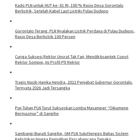
Kado PLN untuk HUT ke- 81 RI, 100 % Rasio Desa Gorontalo
Berlistrik, Setelah Kabel Laut Listriki Pulau Dudepo
Gorontalo Terang. PLN Nyalakan Listrik Perdana di Pulau Dudepo,
Rasio Desa Berlistrik 100 Persen
Curiga Suksesi Rektor Unsrat Tak Fair, Mendiktisaintek Copot
Rektor Sompie, Ini Profil Plt Rektor
Tragis Nasib Hamka Hendra, 2022 Penjabat Gubernur Gorontalo.
Ternyata 2026 Jadi Tersangka
Puji Tuhan PLN Turut Sukseskan Lomba Masamper “Oikumene
Bermazmur” di Sangihe
Sambangi Bupati Sangihe, GM PLN Suluttenggo Bahas Sistem
Kelistrikan hingga Pemulihan Pascabencana Tamako