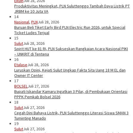
Ekuin
Juli 28, 2026
Produktivitas Meningkat, PLN Suluttenggo Tambah Daya Listrik PT
JRBM ke 10 Juta VA
14
Nasional
,
PLN
Juli 28, 2026
Buruan Beli Tiket Early Bird PLN Electric Run 2026, untuk Special
Ticket Ludes Terjual
15
Sulut
Juli 28, 2026
Spirit HUT ke 81 RI, PLN Sukseskan Rangkaian Acara Nasional PIKI
– UNKRIT di Tentena
16
Etalase
Juli 28, 2026
Luruskan Opini, Kejati Sulut Ungkap Fakta Sita Uang 18 M EL dan
Owner IT Center
17
BOLSEL
Juli 27, 2026
Bupati Iskandar Kamaru Ingatkan 3 Pilar, di Pembukaan Orientasi
PPPK Pemkab Bolsel 2026
18
Sulut
Juli 27, 2026
Cegah Dini Bahaya Listrik, PLN Suluttenggo Literasi Siswa SMAN 3
Tuminting Manado
19
Sulut
Juli 27, 2026