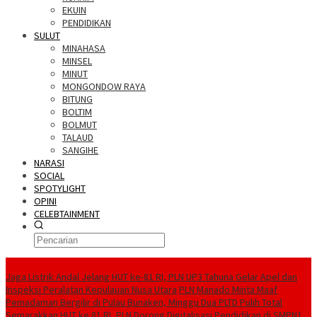
EKUIN
PENDIDIKAN
SULUT
MINAHASA
MINSEL
MINUT
MONGONDOW RAYA
BITUNG
BOLTIM
BOLMUT
TALAUD
SANGIHE
NARASI
SOCIAL
SPOTYLIGHT
OPINI
CELEBTAINMENT
BERITA TERBARU
Jaga Listrik Andal Jelang HUT ke-81 RI, PLN UP3 Tahuna Gelar Apel dan
Inspeksi Peralatan Kepulauan Nusa Utara
PLN Manado Minta Maaf
Pemadaman Bergilir di Pulau Bunaken, Minggu Dua PLTD Pulih Total
Semarakkan HUT ke 81 RI, PLN Dorong Digitalisasi Pendidikan di SMPN1