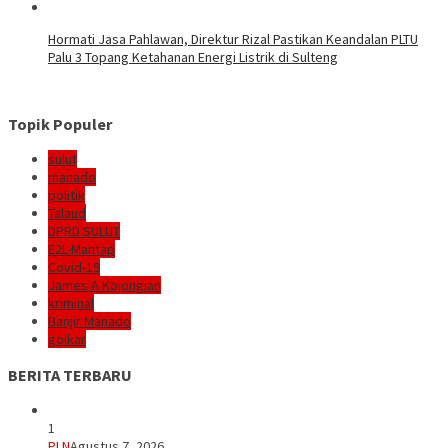
Hormati Jasa Pahlawan, Direktur Rizal Pastikan Keandalan PLTU
Palu 3 Topang Ketahanan Energi Listrik di Sulteng
Topik Populer
sulut
manado
politik
Talaud
DPRD SULUT
E2L-Mantap
Covid-19
James A Kojongian
kriminal
Banjir Manado
golkar
BERITA TERBARU
1
PLN
Agustus 7, 2026