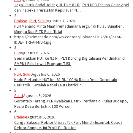
Jaga Listrik Andal Jelang HUT ke-81 RI, PLN UP3 Tahuna Gelar Apel
dan Inspeksi Peralatan Kepulauan N…
2
Etalase
,
PLN
,
Sulut
Agustus 7, 2026
PLN Manado Minta Maaf Pemadaman Bergilir di Pulau Bunaken,
Minggu Dua PLTD Pulih Total
https://harimanado.com/wp-content/uploads/2026/03/IKLAN-
IDUL-FITRI-AN-NUR.jpg
3
PLN
Agustus 6, 2026
Semarakkan HUT ke 81 RI, PLN Dorong Digitalisasi Pendidikan di
SMPN1 Palu Lewat Program TJSL
4
PLN
,
Sulut
Agustus 6, 2026
Kado PLN untuk HUT ke- 81 RI, 100 % Rasio Desa Gorontalo
Berlistrik, Setelah Kabel Laut Listriki P…
5
Sulut
Agustus 5, 2026
Gorontalo Terang. PLN Nyalakan Listrik Perdana di Pulau Dudepo,
Rasio Desa Berlistrik 100 Persen
6
Etalase
Agustus 5, 2026
Curiga Suksesi Rektor Unsrat Tak Fair, Mendiktisaintek Copot
Rektor Sompie, Ini Profil Plt Rektor