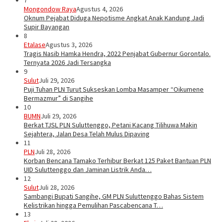
7
Mongondow Raya
Agustus 4, 2026
Oknum Pejabat Diduga Nepotisme Angkat Anak Kandung Jadi
Supir Bayangan
8
Etalase
Agustus 3, 2026
Tragis Nasib Hamka Hendra, 2022 Penjabat Gubernur Gorontalo.
Ternyata 2026 Jadi Tersangka
9
Sulut
Juli 29, 2026
Puji Tuhan PLN Turut Sukseskan Lomba Masamper “Oikumene
Bermazmur” di Sangihe
10
BUMN
Juli 29, 2026
Berkat TJSL PLN Suluttenggo, Petani Kacang Tilihuwa Makin
Sejahtera, Jalan Desa Telah Mulus Dipaving
11
PLN
Juli 28, 2026
Korban Bencana Tamako Terhibur Berkat 125 Paket Bantuan PLN
UID Suluttenggo dan Jaminan Listrik Anda…
12
Sulut
Juli 28, 2026
Sambangi Bupati Sangihe, GM PLN Suluttenggo Bahas Sistem
Kelistrikan hingga Pemulihan Pascabencana T…
13