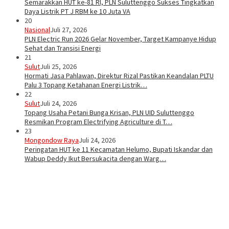
Semarakkan HUT ke-81 RI, PLN Suluttenggo Sukses Tingkatkan
Daya Listrik PT J RBM ke 10 Juta VA
20
Nasional
Juli 27, 2026
PLN Electric Run 2026 Gelar November, Target Kampanye Hidup
Sehat dan Transisi Energi
21
Sulut
Juli 25, 2026
Hormati Jasa Pahlawan, Direktur Rizal Pastikan Keandalan PLTU
Palu 3 Topang Ketahanan Energi Listrik…
22
Sulut
Juli 24, 2026
Topang Usaha Petani Bunga Krisan, PLN UID Suluttenggo
Resmikan Program Electrifying Agriculture di T…
23
Mongondow Raya
Juli 24, 2026
Peringatan HUT ke 11 Kecamatan Helumo, Bupati Iskandar dan
Wabup Deddy Ikut Bersukacita dengan Warg…