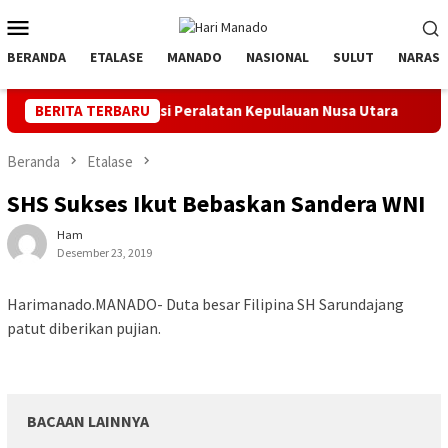
Loncat
Menu
ke
Mobile
konten
BERANDA
ETALASE
MANADO
NASIONAL
SULUT
NARASI
Inspeksi Peralatan Kepulauan Nusa Utara
BERITA TERBARU
PLN Manado Mint
Beranda
Etalase
SHS Sukses Ikut Bebaskan Sandera WNI
Ham
Desember 23, 2019
Harimanado.MANADO- Duta besar Filipina SH Sarundajang
patut diberikan pujian.
BACAAN LAINNYA