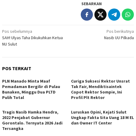
SEBARKAN
Navigasi
Pos sebelumnya
Pos berikutnya
SAH! Ulyas Taha Dikukuhkan Ketua
Nasib UU Pilkada
pos
NU Sulut
POS TERKAIT
PLN Manado Minta Maaf
Curiga Suksesi Rektor Unsrat
Pemadaman Bergilir di Pulau
Tak Fair, Mendiktisaintek
Bunaken, Minggu Dua PLTD
Copot Rektor Sompie, Ini
Pulih Total
Profil Plt Rektor
Tragis Nasib Hamka Hendra,
Luruskan Opini, Kejati Sulut
2022 Penjabat Gubernur
Ungkap Fakta Sita Uang 18 M EL
Gorontalo. Ternyata 2026 Jadi
dan Owner IT Center
Tersangka