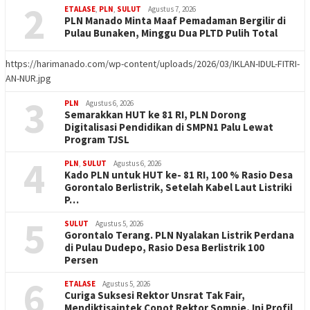
2
ETALASE
,
PLN
,
SULUT
Agustus 7, 2026
PLN Manado Minta Maaf Pemadaman Bergilir di
Pulau Bunaken, Minggu Dua PLTD Pulih Total
https://harimanado.com/wp-content/uploads/2026/03/IKLAN-IDUL-FITRI-
AN-NUR.jpg
3
PLN
Agustus 6, 2026
Semarakkan HUT ke 81 RI, PLN Dorong
Digitalisasi Pendidikan di SMPN1 Palu Lewat
Program TJSL
4
PLN
,
SULUT
Agustus 6, 2026
Kado PLN untuk HUT ke- 81 RI, 100 % Rasio Desa
Gorontalo Berlistrik, Setelah Kabel Laut Listriki
P…
5
SULUT
Agustus 5, 2026
Gorontalo Terang. PLN Nyalakan Listrik Perdana
di Pulau Dudepo, Rasio Desa Berlistrik 100
Persen
6
ETALASE
Agustus 5, 2026
Curiga Suksesi Rektor Unsrat Tak Fair,
Mendiktisaintek Copot Rektor Sompie, Ini Profil