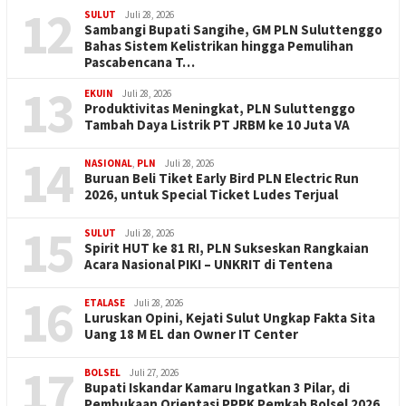
12
SULUT
Juli 28, 2026
Sambangi Bupati Sangihe, GM PLN Suluttenggo
Bahas Sistem Kelistrikan hingga Pemulihan
Pascabencana T…
13
EKUIN
Juli 28, 2026
Produktivitas Meningkat, PLN Suluttenggo
Tambah Daya Listrik PT JRBM ke 10 Juta VA
14
NASIONAL
,
PLN
Juli 28, 2026
Buruan Beli Tiket Early Bird PLN Electric Run
2026, untuk Special Ticket Ludes Terjual
15
SULUT
Juli 28, 2026
Spirit HUT ke 81 RI, PLN Sukseskan Rangkaian
Acara Nasional PIKI – UNKRIT di Tentena
16
ETALASE
Juli 28, 2026
Luruskan Opini, Kejati Sulut Ungkap Fakta Sita
Uang 18 M EL dan Owner IT Center
17
BOLSEL
Juli 27, 2026
Bupati Iskandar Kamaru Ingatkan 3 Pilar, di
Pembukaan Orientasi PPPK Pemkab Bolsel 2026