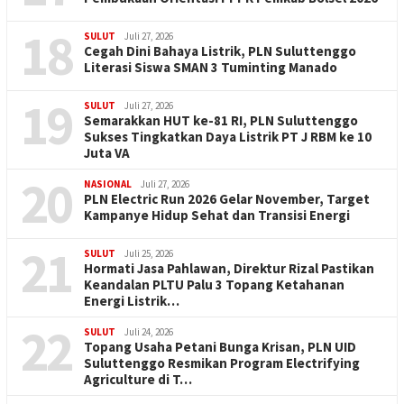
18
SULUT
Juli 27, 2026
Cegah Dini Bahaya Listrik, PLN Suluttenggo
Literasi Siswa SMAN 3 Tuminting Manado
19
SULUT
Juli 27, 2026
Semarakkan HUT ke-81 RI, PLN Suluttenggo
Sukses Tingkatkan Daya Listrik PT J RBM ke 10
Juta VA
20
NASIONAL
Juli 27, 2026
PLN Electric Run 2026 Gelar November, Target
Kampanye Hidup Sehat dan Transisi Energi
21
SULUT
Juli 25, 2026
Hormati Jasa Pahlawan, Direktur Rizal Pastikan
Keandalan PLTU Palu 3 Topang Ketahanan
Energi Listrik…
22
SULUT
Juli 24, 2026
Topang Usaha Petani Bunga Krisan, PLN UID
Suluttenggo Resmikan Program Electrifying
Agriculture di T…