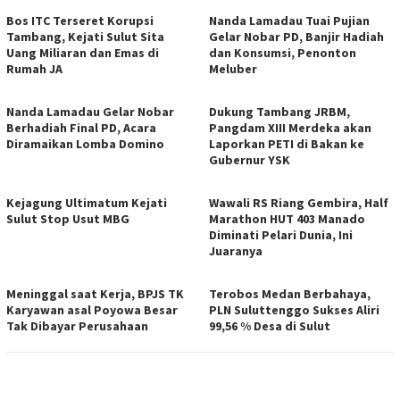
Bos ITC Terseret Korupsi
Nanda Lamadau Tuai Pujian
Tambang, Kejati Sulut Sita
Gelar Nobar PD, Banjir Hadiah
Uang Miliaran dan Emas di
dan Konsumsi, Penonton
Rumah JA
Meluber
Nanda Lamadau Gelar Nobar
Dukung Tambang JRBM,
Berhadiah Final PD, Acara
Pangdam XIII Merdeka akan
Diramaikan Lomba Domino
Laporkan PETI di Bakan ke
Gubernur YSK
Kejagung Ultimatum Kejati
Wawali RS Riang Gembira, Half
Sulut Stop Usut MBG
Marathon HUT 403 Manado
Diminati Pelari Dunia, Ini
Juaranya
Meninggal saat Kerja, BPJS TK
Terobos Medan Berbahaya,
Karyawan asal Poyowa Besar
PLN Suluttenggo Sukses Aliri
Tak Dibayar Perusahaan
99,56 % Desa di Sulut