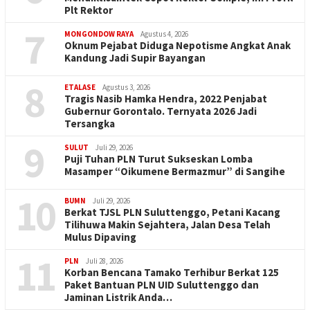
Plt Rektor
7
MONGONDOW RAYA
Agustus 4, 2026
Oknum Pejabat Diduga Nepotisme Angkat Anak
Kandung Jadi Supir Bayangan
8
ETALASE
Agustus 3, 2026
Tragis Nasib Hamka Hendra, 2022 Penjabat
Gubernur Gorontalo. Ternyata 2026 Jadi
Tersangka
9
SULUT
Juli 29, 2026
Puji Tuhan PLN Turut Sukseskan Lomba
Masamper “Oikumene Bermazmur” di Sangihe
10
BUMN
Juli 29, 2026
Berkat TJSL PLN Suluttenggo, Petani Kacang
Tilihuwa Makin Sejahtera, Jalan Desa Telah
Mulus Dipaving
11
PLN
Juli 28, 2026
Korban Bencana Tamako Terhibur Berkat 125
Paket Bantuan PLN UID Suluttenggo dan
Jaminan Listrik Anda…