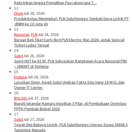
Kelistrikan hingga Pemulihan Pascabencana T…
12
Ekuin
Juli 28, 2026
Produktivitas Meningkat, PLN Suluttenggo Tambah Daya Listrik PT
JRBM ke 10 Juta VA
13
Nasional
,
PLN
Juli 28, 2026
Buruan Beli Tiket Early Bird PLN Electric Run 2026, untuk Special
Ticket Ludes Terjual
14
Sulut
Juli 28, 2026
Spirit HUT ke 81 RI, PLN Sukseskan Rangkaian Acara Nasional PIKI
– UNKRIT di Tentena
15
Etalase
Juli 28, 2026
Luruskan Opini, Kejati Sulut Ungkap Fakta Sita Uang 18 M EL dan
Owner IT Center
16
BOLSEL
Juli 27, 2026
Bupati Iskandar Kamaru Ingatkan 3 Pilar, di Pembukaan Orientasi
PPPK Pemkab Bolsel 2026
17
Sulut
Juli 27, 2026
Cegah Dini Bahaya Listrik, PLN Suluttenggo Literasi Siswa SMAN 3
Tuminting Manado