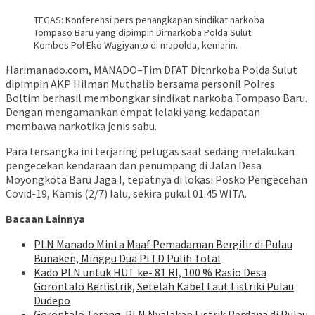
TEGAS: Konferensi pers penangkapan sindikat narkoba
Tompaso Baru yang dipimpin Dirnarkoba Polda Sulut
Kombes Pol Eko Wagiyanto di mapolda, kemarin.
Harimanado.com, MANADO–Tim DFAT Ditnrkoba Polda Sulut
dipimpin AKP Hilman Muthalib bersama personil Polres
Boltim berhasil membongkar sindikat narkoba Tompaso Baru.
Dengan mengamankan empat lelaki yang kedapatan
membawa narkotika jenis sabu.
Para tersangka ini terjaring petugas saat sedang melakukan
pengecekan kendaraan dan penumpang di Jalan Desa
Moyongkota Baru Jaga I, tepatnya di lokasi Posko Pengecehan
Covid-19, Kamis (2/7) lalu, sekira pukul 01.45 WITA.
Bacaan Lainnya
PLN Manado Minta Maaf Pemadaman Bergilir di Pulau
Bunaken, Minggu Dua PLTD Pulih Total
Kado PLN untuk HUT ke- 81 RI, 100 % Rasio Desa
Gorontalo Berlistrik, Setelah Kabel Laut Listriki Pulau
Dudepo
Gorontalo Terang. PLN Nyalakan Listrik Perdana di Pulau