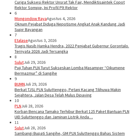
Curiga Suksesi Rektor Unsrat Tak Fair, Mendiktisaintek Copot
Rektor Sompie, Ini Profil Plt Rektor
6
Mongondow Raya
Agustus 4, 2026
Oknum Pejabat Diduga Nepotisme Angkat Anak Kandung Jadi
Supir Bayangan
7
Etalase
Agustus 3, 2026
Tragis Nasib Hamka Hendra, 2022 Penjabat Gubernur Gorontalo.
Ternyata 2026 Jadi Tersangka
8
Sulut
Juli 29, 2026
Puji Tuhan PLN Turut Sukseskan Lomba Masamper “Oikumene
Bermazmur” di Sangihe
9
BUMN
Juli 29, 2026
Berkat TJSL PLN Suluttenggo, Petani Kacang Tilihuwa Makin
Sejahtera, Jalan Desa Telah Mulus Dipaving
10
PLN
Juli 28, 2026
Korban Bencana Tamako Terhibur Berkat 125 Paket Bantuan PLN
UID Suluttenggo dan Jaminan Listrik Anda…
11
Sulut
Juli 28, 2026
Sambangi Bupati Sangihe, GM PLN Suluttenggo Bahas Sistem