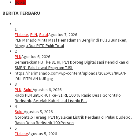
golkar
BERITA TERBARU
1
Etalase
,
PLN
,
Sulut
Agustus 7, 2026
PLN Manado Minta Maaf Pemadaman Bergilir di Pulau Bunaken,
Minggu Dua PLTD Pulih Total
2
PLN
Agustus 6, 2026
Semarakkan HUT ke 81 RI, PLN Dorong Digitalisasi Pendidikan di
SMPN1 Palu Lewat Program TJSL
https://harimanado.com/wp-content/uploads/2026/03/IKLAN-
IDUL-FITRI-AN-NUR.jpg
3
PLN
,
Sulut
Agustus 6, 2026
Kado PLN untuk HUT ke- 81 RI, 100 % Rasio Desa Gorontalo
Berlistrik, Setelah Kabel Laut Listriki P…
4
Sulut
Agustus 5, 2026
Gorontalo Terang. PLN Nyalakan Listrik Perdana di Pulau Dudepo,
Rasio Desa Berlistrik 100 Persen
5
Etalase
Agustus 5, 2026