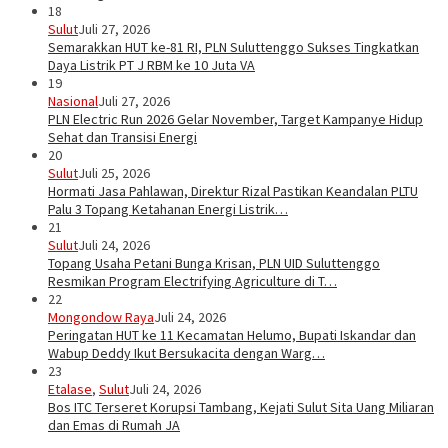
18
Sulut
Juli 27, 2026
Semarakkan HUT ke-81 RI, PLN Suluttenggo Sukses Tingkatkan
Daya Listrik PT J RBM ke 10 Juta VA
19
Nasional
Juli 27, 2026
PLN Electric Run 2026 Gelar November, Target Kampanye Hidup
Sehat dan Transisi Energi
20
Sulut
Juli 25, 2026
Hormati Jasa Pahlawan, Direktur Rizal Pastikan Keandalan PLTU
Palu 3 Topang Ketahanan Energi Listrik…
21
Sulut
Juli 24, 2026
Topang Usaha Petani Bunga Krisan, PLN UID Suluttenggo
Resmikan Program Electrifying Agriculture di T…
22
Mongondow Raya
Juli 24, 2026
Peringatan HUT ke 11 Kecamatan Helumo, Bupati Iskandar dan
Wabup Deddy Ikut Bersukacita dengan Warg…
23
Etalase
,
Sulut
Juli 24, 2026
Bos ITC Terseret Korupsi Tambang, Kejati Sulut Sita Uang Miliaran
dan Emas di Rumah JA