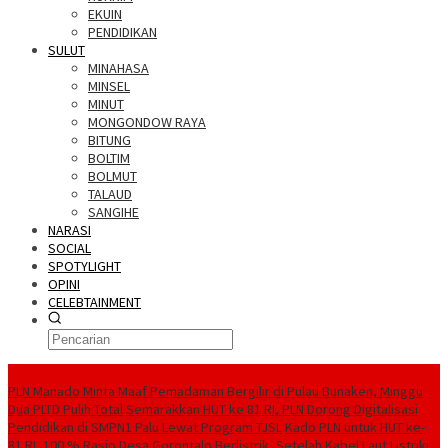
EKUIN
PENDIDIKAN
SULUT
MINAHASA
MINSEL
MINUT
MONGONDOW RAYA
BITUNG
BOLTIM
BOLMUT
TALAUD
SANGIHE
NARASI
SOCIAL
SPOTYLIGHT
OPINI
CELEBTAINMENT
BERITA TERBARU
PLN Manado Minta Maaf Pemadaman Bergilir di Pulau Bunaken, Minggu
Dua PLTD Pulih Total
Semarakkan HUT ke 81 RI, PLN Dorong Digitalisasi
Pendidikan di SMPN1 Palu Lewat Program TJSL
Kado PLN untuk HUT ke-
81 RI, 100 % Rasio Desa Gorontalo Berlistrik, Setelah Kabel Laut Listriki