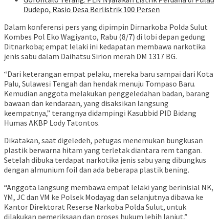
Dudepo, Rasio Desa Berlistrik 100 Persen
Dalam konferensi pers yang dipimpin Dirnarkoba Polda Sulut
Kombes Pol Eko Wagiyanto, Rabu (8/7) di lobi depan gedung
Ditnarkoba; empat lelaki ini kedapatan membawa narkotika
jenis sabu dalam Daihatsu Sirion merah DM 1317 BG.
“Dari keterangan empat pelaku, mereka baru sampai dari Kota
Palu, Sulawesi Tengah dan hendak menuju Tompaso Baru.
Kemudian anggota melakukan penggeledahan badan, barang
bawaan dan kendaraan, yang disaksikan langsung
keempatnya,” terangnya didampingi Kasubbid PID Bidang
Humas AKBP Lody Tatontos.
Dikatakan, saat digeledeh, petugas menemukan bungkusan
plastik berwarna hitam yang terletak diantara rem tangan.
Setelah dibuka terdapat narkotika jenis sabu yang dibungkus
dengan almunium foil dan ada beberapa plastik bening.
“Anggota langsung membawa empat lelaki yang berinisial NK,
YM, JC dan VM ke Polsek Modayag dan selanjutnya dibawa ke
Kantor Direktorat Reserse Narkoba Polda Sulut, untuk
dilakukan pemeriksaan dan proses hukum lebih lanjut,”