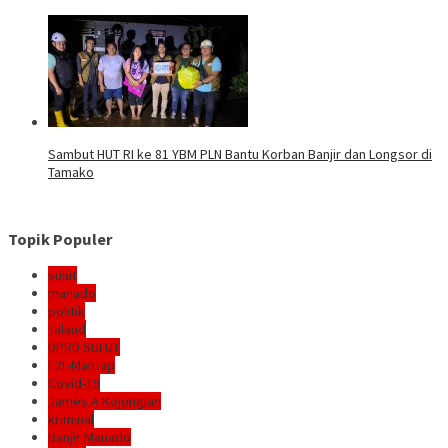
Sambut HUT RI ke 81 YBM PLN Bantu Korban Banjir dan Longsor di
Tamako
Topik Populer
sulut
manado
politik
Talaud
DPRD SULUT
E2L-Mantap
Covid-19
James A Kojongian
kriminal
Banjir Manado