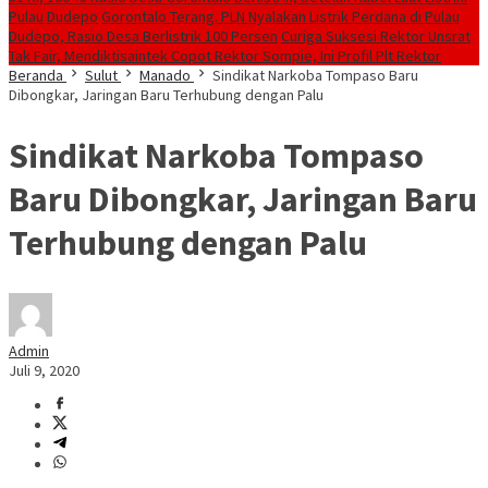
Pulau Dudepo
Gorontalo Terang. PLN Nyalakan Listrik Perdana di Pulau
Dudepo, Rasio Desa Berlistrik 100 Persen
Curiga Suksesi Rektor Unsrat
Tak Fair, Mendiktisaintek Copot Rektor Sompie, Ini Profil Plt Rektor
Beranda
Sulut
Manado
Sindikat Narkoba Tompaso Baru
Dibongkar, Jaringan Baru Terhubung dengan Palu
Sindikat Narkoba Tompaso
Baru Dibongkar, Jaringan Baru
Terhubung dengan Palu
Admin
Juli 9, 2020