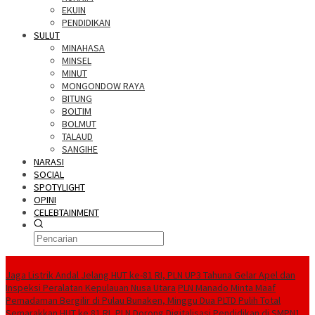
EKUIN
PENDIDIKAN
SULUT
MINAHASA
MINSEL
MINUT
MONGONDOW RAYA
BITUNG
BOLTIM
BOLMUT
TALAUD
SANGIHE
NARASI
SOCIAL
SPOTYLIGHT
OPINI
CELEBTAINMENT
BERITA TERBARU
Jaga Listrik Andal Jelang HUT ke-81 RI, PLN UP3 Tahuna Gelar Apel dan
Inspeksi Peralatan Kepulauan Nusa Utara
PLN Manado Minta Maaf
Pemadaman Bergilir di Pulau Bunaken, Minggu Dua PLTD Pulih Total
Semarakkan HUT ke 81 RI, PLN Dorong Digitalisasi Pendidikan di SMPN1