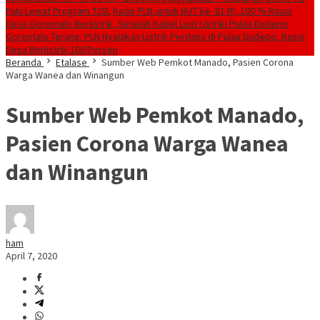
Palu Lewat Program TJSL
Kado PLN untuk HUT ke- 81 RI, 100 % Rasio
Desa Gorontalo Berlistrik, Setelah Kabel Laut Listriki Pulau Dudepo
Gorontalo Terang. PLN Nyalakan Listrik Perdana di Pulau Dudepo, Rasio
Desa Berlistrik 100 Persen
Beranda
Etalase
Sumber Web Pemkot Manado, Pasien Corona
Warga Wanea dan Winangun
Sumber Web Pemkot Manado,
Pasien Corona Warga Wanea
dan Winangun
ham
April 7, 2020