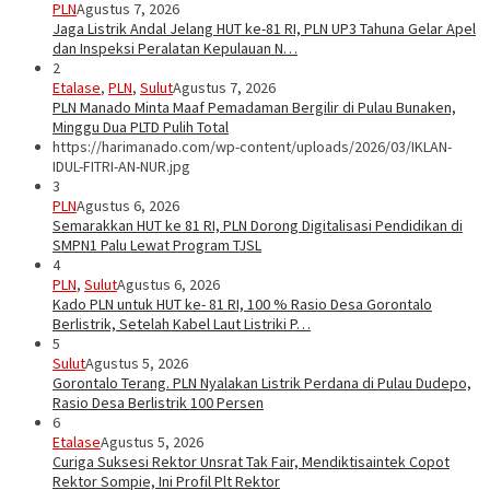
PLN
Agustus 7, 2026
Jaga Listrik Andal Jelang HUT ke-81 RI, PLN UP3 Tahuna Gelar Apel
dan Inspeksi Peralatan Kepulauan N…
2
Etalase
,
PLN
,
Sulut
Agustus 7, 2026
PLN Manado Minta Maaf Pemadaman Bergilir di Pulau Bunaken,
Minggu Dua PLTD Pulih Total
https://harimanado.com/wp-content/uploads/2026/03/IKLAN-
IDUL-FITRI-AN-NUR.jpg
3
PLN
Agustus 6, 2026
Semarakkan HUT ke 81 RI, PLN Dorong Digitalisasi Pendidikan di
SMPN1 Palu Lewat Program TJSL
4
PLN
,
Sulut
Agustus 6, 2026
Kado PLN untuk HUT ke- 81 RI, 100 % Rasio Desa Gorontalo
Berlistrik, Setelah Kabel Laut Listriki P…
5
Sulut
Agustus 5, 2026
Gorontalo Terang. PLN Nyalakan Listrik Perdana di Pulau Dudepo,
Rasio Desa Berlistrik 100 Persen
6
Etalase
Agustus 5, 2026
Curiga Suksesi Rektor Unsrat Tak Fair, Mendiktisaintek Copot
Rektor Sompie, Ini Profil Plt Rektor