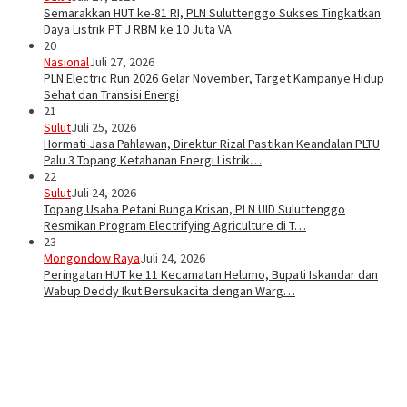
Semarakkan HUT ke-81 RI, PLN Suluttenggo Sukses Tingkatkan
Daya Listrik PT J RBM ke 10 Juta VA
20
Nasional
Juli 27, 2026
PLN Electric Run 2026 Gelar November, Target Kampanye Hidup
Sehat dan Transisi Energi
21
Sulut
Juli 25, 2026
Hormati Jasa Pahlawan, Direktur Rizal Pastikan Keandalan PLTU
Palu 3 Topang Ketahanan Energi Listrik…
22
Sulut
Juli 24, 2026
Topang Usaha Petani Bunga Krisan, PLN UID Suluttenggo
Resmikan Program Electrifying Agriculture di T…
23
Mongondow Raya
Juli 24, 2026
Peringatan HUT ke 11 Kecamatan Helumo, Bupati Iskandar dan
Wabup Deddy Ikut Bersukacita dengan Warg…