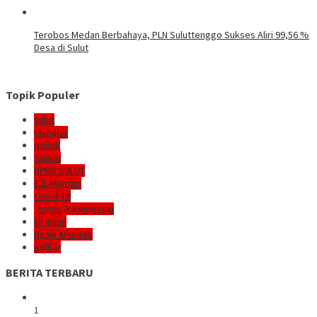
Terobos Medan Berbahaya, PLN Suluttenggo Sukses Aliri 99,56 %
Desa di Sulut
Topik Populer
sulut
manado
politik
Talaud
DPRD SULUT
E2L-Mantap
Covid-19
James A Kojongian
kriminal
Banjir Manado
golkar
BERITA TERBARU
1