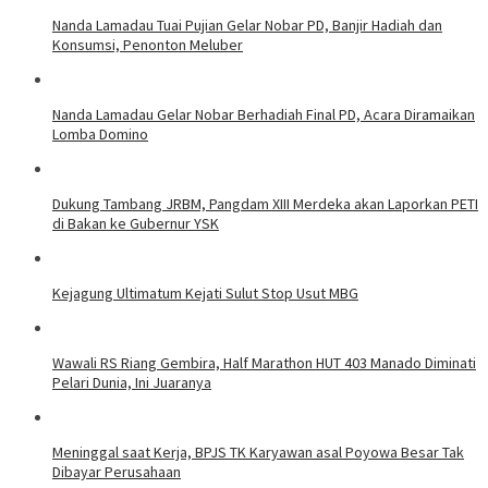
Nanda Lamadau Tuai Pujian Gelar Nobar PD, Banjir Hadiah dan
Konsumsi, Penonton Meluber
Nanda Lamadau Gelar Nobar Berhadiah Final PD, Acara Diramaikan
Lomba Domino
Dukung Tambang JRBM, Pangdam XIII Merdeka akan Laporkan PETI
di Bakan ke Gubernur YSK
Kejagung Ultimatum Kejati Sulut Stop Usut MBG
Wawali RS Riang Gembira, Half Marathon HUT 403 Manado Diminati
Pelari Dunia, Ini Juaranya
Meninggal saat Kerja, BPJS TK Karyawan asal Poyowa Besar Tak
Dibayar Perusahaan