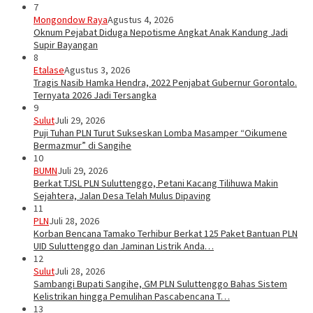
7
Mongondow Raya
Agustus 4, 2026
Oknum Pejabat Diduga Nepotisme Angkat Anak Kandung Jadi
Supir Bayangan
8
Etalase
Agustus 3, 2026
Tragis Nasib Hamka Hendra, 2022 Penjabat Gubernur Gorontalo.
Ternyata 2026 Jadi Tersangka
9
Sulut
Juli 29, 2026
Puji Tuhan PLN Turut Sukseskan Lomba Masamper “Oikumene
Bermazmur” di Sangihe
10
BUMN
Juli 29, 2026
Berkat TJSL PLN Suluttenggo, Petani Kacang Tilihuwa Makin
Sejahtera, Jalan Desa Telah Mulus Dipaving
11
PLN
Juli 28, 2026
Korban Bencana Tamako Terhibur Berkat 125 Paket Bantuan PLN
UID Suluttenggo dan Jaminan Listrik Anda…
12
Sulut
Juli 28, 2026
Sambangi Bupati Sangihe, GM PLN Suluttenggo Bahas Sistem
Kelistrikan hingga Pemulihan Pascabencana T…
13