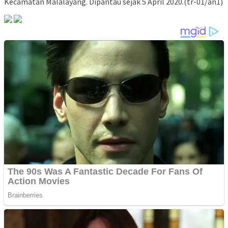
Kecamatan Malalayang. Dipantau sejak 5 April 2020.(tr-01/an1)