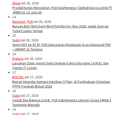
Ekuin
Juli 28, 2026
Produktivitas Meningkat, PLN Suluttenggo Tambah Daya Listrik PT
JRBM ke 10 Juta VA
14
Nasional
,
PLN
Juli 28, 2026
Buruan Beli Tiket Early Bird PLN Electric Run 2026, untuk Special
Ticket Ludes Terjual
15
Sulut
Juli 28, 2026
Spirit HUT ke 81 RI, PLN Sukseskan Rangkaian Acara Nasional PIKI
– UNKRIT di Tentena
16
Etalase
Juli 28, 2026
Luruskan Opini, Kejati Sulut Ungkap Fakta Sita Uang 18 M EL dan
Owner IT Center
17
BOLSEL
Juli 27, 2026
Bupati Iskandar Kamaru Ingatkan 3 Pilar, di Pembukaan Orientasi
PPPK Pemkab Bolsel 2026
18
Sulut
Juli 27, 2026
Cegah Dini Bahaya Listrik, PLN Suluttenggo Literasi Siswa SMAN 3
Tuminting Manado
19
Sulut
Juli 27, 2026