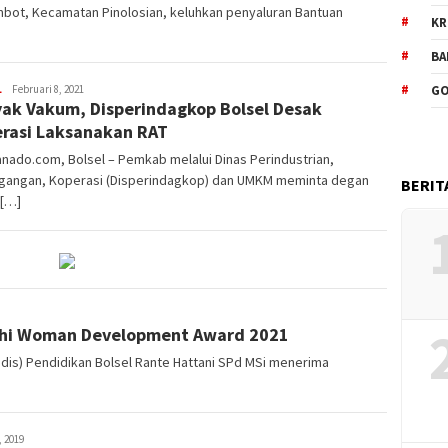
bot, Kecamatan Pinolosian, keluhkan penyaluran Bantuan
KR
BA
L
Admin
Februari 8, 2021
GO
ak Vakum, Disperindagkop Bolsel Desak
rasi Laksanakan RAT
nado.com, Bolsel – Pemkab melalui Dinas Perindustrian,
gangan, Koperasi (Disperindagkop) dan UMKM meminta degan
BERIT
 […]
rahi Woman Development Award 2021
adis) Pendidikan Bolsel Rante Hattani SPd MSi menerima
, 2019