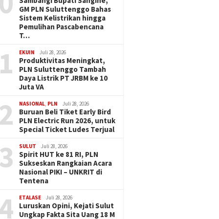
0
Sambangi Bupati Sangihe,
GM PLN Suluttenggo Bahas
Sistem Kelistrikan hingga
Pemulihan Pascabencana
T…
1
EKUIN
Juli 28, 2026
Produktivitas Meningkat,
PLN Suluttenggo Tambah
Daya Listrik PT JRBM ke 10
Juta VA
2
NASIONAL
,
PLN
Juli 28, 2026
Buruan Beli Tiket Early Bird
PLN Electric Run 2026, untuk
Special Ticket Ludes Terjual
3
SULUT
Juli 28, 2026
Spirit HUT ke 81 RI, PLN
Sukseskan Rangkaian Acara
Nasional PIKI – UNKRIT di
Tentena
4
ETALASE
Juli 28, 2026
Luruskan Opini, Kejati Sulut
Ungkap Fakta Sita Uang 18 M