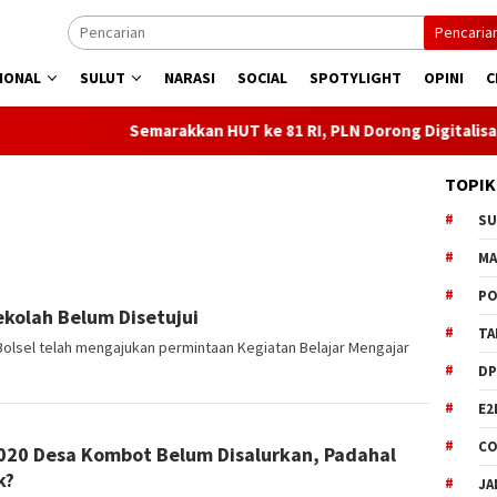
Pencaria
IONAL
SULUT
NARASI
SOCIAL
SPOTYLIGHT
OPINI
C
Semarakkan HUT ke 81 RI, PLN Dorong Digitalisasi Pendidikan d
TOPIK
S
M
PO
kolah Belum Disetujui
TA
Bolsel telah mengajukan permintaan Kegiatan Belajar Mengajar
DP
E2
CO
20 Desa Kombot Belum Disalurkan, Padahal
k?
JA