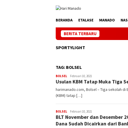
Loncat
ke
konten
BERANDA
ETALASE
MANADO
NAS
BERITA TERBARU
SPORTYLIGHT
TAG:
BOLSEL
BOLSEL
Admin
Februari 10, 2021
Usulan KBM Tatap Muka Tiga Se
harimanado.com, Bolsel – Tiga sekolah di 
(KBM) tatap […]
BOLSEL
Admin
Februari 10, 2021
BLT November dan Desember 20
Dana Sudah Dicairkan dari Ban