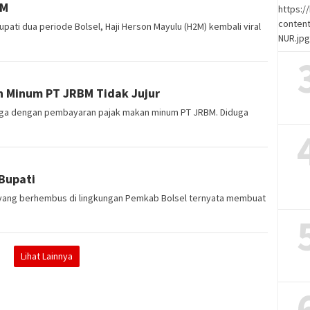
2M
https:
content
i dua periode Bolsel, Haji Herson Mayulu (H2M) kembali viral
NUR.jp
n Minum PT JRBM Tidak Jujur
riga dengan pembayaran pajak makan minum PT JRBM. Diduga
Bupati
 yang berhembus di lingkungan Pemkab Bolsel ternyata membuat
Lihat Lainnya