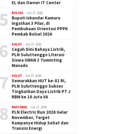
EL dan Owner IT Center
5
BOLSEL
Juli 27, 2026
Bupati Iskandar Kamaru
Ingatkan 3 Pilar, di
Pembukaan Orientasi PPPK
Pemkab Bolsel 2026
6
SULUT
Juli 27, 2026
Cegah Dini Bahaya Listrik,
PLN Suluttenggo Literasi
Siswa SMAN 3 Tuminting
Manado
7
SULUT
Juli 27, 2026
Semarakkan HUT ke-81 RI,
PLN Suluttenggo Sukses
Tingkatkan Daya Listrik PT J
RBM ke 10 Juta VA
8
NASIONAL
Juli 27, 2026
PLN Electric Run 2026 Gelar
November, Target
Kampanye Hidup Sehat dan
Transisi Energi