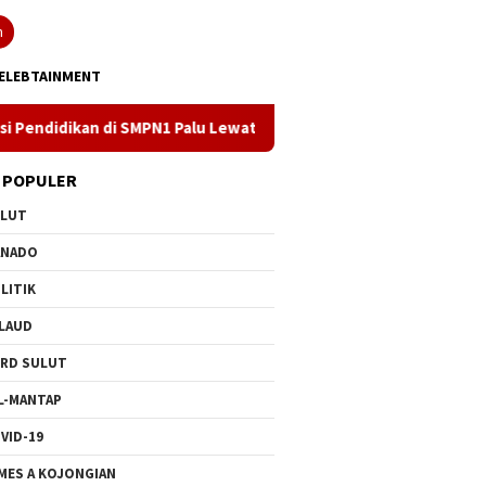
n
ELEBTAINMENT
i SMPN1 Palu Lewat Program TJSL
Kado PLN untuk HUT ke- 
 POPULER
ULUT
ANADO
LITIK
LAUD
RD SULUT
L-MANTAP
VID-19
MES A KOJONGIAN