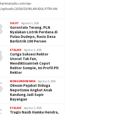
//harimanado.com/wp-
/uploads/2026/03/IKLAN-IDUL-FITRI-AN-
g
3
SULUT
Agustus 5, 2026
Gorontalo Terang. PLN
Nyalakan Listrik Perdana di
Pulau Dudepo, Rasio Desa
Berlistrik 100 Persen
4
ETALASE
Agustus 5, 2026
Curiga Suksesi Rektor
Unsrat Tak Fair,
Mendiktisaintek Copot
Rektor Sompie, Ini Profil Plt
Rektor
5
MONGONDOW RAYA
Agustus 4, 2026
Oknum Pejabat Diduga
Nepotisme Angkat Anak
Kandung Jadi Supir
Bayangan
6
ETALASE
Agustus 3, 2026
Tragis Nasib Hamka Hendra,