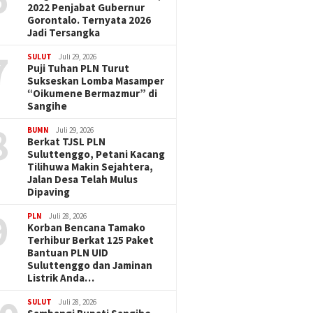
2022 Penjabat Gubernur
Gorontalo. Ternyata 2026
Jadi Tersangka
7
SULUT
Juli 29, 2026
Puji Tuhan PLN Turut
Sukseskan Lomba Masamper
“Oikumene Bermazmur” di
Sangihe
8
BUMN
Juli 29, 2026
Berkat TJSL PLN
Suluttenggo, Petani Kacang
Tilihuwa Makin Sejahtera,
Jalan Desa Telah Mulus
Dipaving
9
PLN
Juli 28, 2026
Korban Bencana Tamako
Terhibur Berkat 125 Paket
Bantuan PLN UID
Suluttenggo dan Jaminan
Listrik Anda…
SULUT
Juli 28, 2026