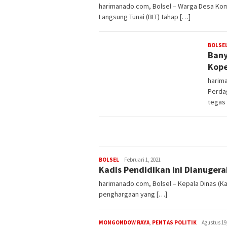
harimanado.com, Bolsel – Warga Desa Kom
Langsung Tunai (BLT) tahap […]
BOLSE
Bany
Kope
harima
Perda
tegas
BOLSEL
Admin
Februari 1, 2021
Kadis Pendidikan ini Dianuge
harimanado.com, Bolsel – Kepala Dinas (K
penghargaan yang […]
MONGONDOW RAYA
,
PENTAS POLITIK
Admin
Agustus 19