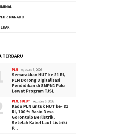
IMINAL
NJIR MANADO
LKAR
A TERBARU
1
PLN
Agustus 6, 2026
Semarakkan HUT ke 81 RI,
PLN Dorong Digitalisasi
Pendidikan di SMPN1 Palu
Lewat Program TJSL
2
PLN
,
SULUT
Agustus 6, 2026
Kado PLN untuk HUT ke- 81
RI, 100 % Rasio Desa
Gorontalo Berlistrik,
Setelah Kabel Laut Listriki
P…