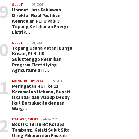
9
SULUT
Juli 25, 2026
Hormati Jasa Pahlawan,
Direktur Rizal Pastikan
Keandalan PLTU Palu 3
Topang Ketahanan Energi
Listrik…
0
SULUT
Juli 24, 2026
Topang Usaha Petani Bunga
Krisan, PLN UID
Suluttenggo Resmikan
Program Electrifying
Agriculture di T…
1
MONGONDOW RAYA
Juli 24, 2026
Peringatan HUT ke 11
Kecamatan Helumo, Bupati
Iskandar dan Wabup Deddy
Ikut Bersukacita dengan
Warg…
2
ETALASE
,
SULUT
Juli 24, 2026
Bos ITC Terseret Korupsi
Tambang, Kejati Sulut Sita
Uang Miliaran dan Emas di