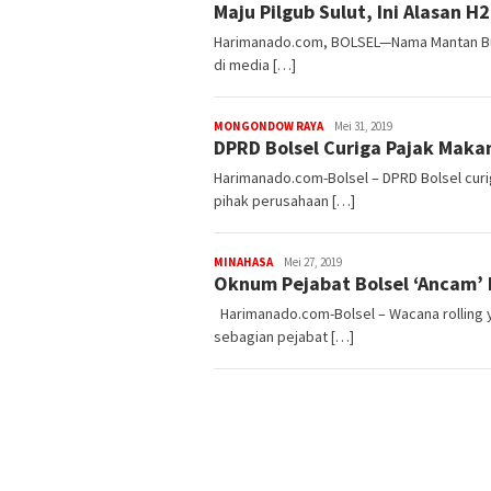
Maju Pilgub Sulut, Ini Alasan H
Harimanado.com, BOLSEL—Nama Mantan Bupat
di media […]
MONGONDOW RAYA
admin-
Mei 31, 2019
DPRD Bolsel Curiga Pajak Maka
harimanado
Harimanado.com-Bolsel – DPRD Bolsel cu
pihak perusahaan […]
MINAHASA
admin-
Mei 27, 2019
Oknum Pejabat Bolsel ‘Ancam’ 
harimanado
Harimanado.com-Bolsel – Wacana rolling
sebagian pejabat […]