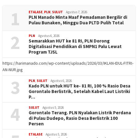
1
ETALASE
,
PLN
,
SULUT
Agustus 7, 2026
PLN Manado Minta Maaf Pemadaman Bergilir di
Pulau Bunaken, Minggu Dua PLTD Pulih Total
2
PLN
Agustus 6, 2026
Semarakkan HUT ke 81 RI, PLN Dorong
Digitalisasi Pendidikan di SMPN1 Palu Lewat
Program TJSL
https://harimanado.com/wp-content/uploads/2026/03/IKLAN-IDUL-FITRI-
AN-NUR.jpg
3
PLN
,
SULUT
Agustus 6, 2026
Kado PLN untuk HUT ke- 81 RI, 100 % Rasio Desa
Gorontalo Berlistrik, Setelah Kabel Laut Listriki
P…
4
SULUT
Agustus 5, 2026
Gorontalo Terang. PLN Nyalakan Listrik Perdana
di Pulau Dudepo, Rasio Desa Berlistrik 100
Persen
ETALASE
Agustus 5, 2026