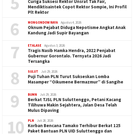
5
Curiga Suksesi Rektor Unsrat Tak Fair,
Mendiktisaintek Copot Rektor Sompie, Ini Profil
Plt Rektor
6
MONGONDOW RAYA
Agustus 4, 2026
Oknum Pejabat Diduga Nepotisme Angkat Anak
Kandung Jadi Supir Bayangan
7
ETALASE
Agustus 3, 2026
Tragis Nasib Hamka Hendra, 2022 Penjabat
Gubernur Gorontalo. Ternyata 2026 Jadi
Tersangka
8
SULUT
Juli 29, 2026
Puji Tuhan PLN Turut Sukseskan Lomba
Masamper “Oikumene Bermazmur” di Sangihe
9
BUMN
Juli 29, 2026
Berkat TJSL PLN Suluttenggo, Petani Kacang
Tilihuwa Makin Sejahtera, Jalan Desa Telah
Mulus Dipaving
10
PLN
Juli 28, 2026
Korban Bencana Tamako Terhibur Berkat 125
Paket Bantuan PLN UID Suluttenggo dan