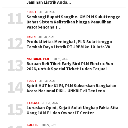
Jaminan Listrik Anda…
11
SULUT
Juli 28, 2026
Sambangi Bupati Sangihe, GM PLN Suluttenggo
Bahas Sistem Kelistrikan hingga Pemulihan
Pascabencana T…
12
EKUIN
Juli 28, 2026
Produktivitas Meningkat, PLN Suluttenggo
Tambah Daya Listrik PT JRBM ke 10 Juta VA
13
NASIONAL
,
PLN
Juli 28, 2026
Buruan Beli Tiket Early Bird PLN Electric Run
2026, untuk Special Ticket Ludes Terjual
14
SULUT
Juli 28, 2026
Spirit HUT ke 81 RI, PLN Sukseskan Rangkaian
Acara Nasional PIKI – UNKRIT di Tentena
15
ETALASE
Juli 28, 2026
Luruskan Opini, Kejati Sulut Ungkap Fakta Sita
Uang 18 M EL dan Owner IT Center
BOLSEL
Juli 27, 2026