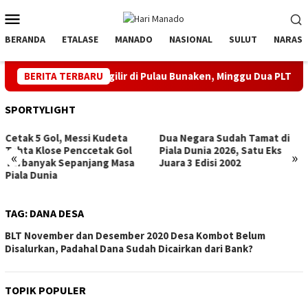
Loncat
Menu
ke
Mobile
konten
BERANDA
ETALASE
MANADO
NASIONAL
SULUT
NARASI
af Pemadaman Bergilir di Pulau Bunaken, Minggu Dua PLTD Pulih
BERITA TERBARU
SPORTYLIGHT
Dua Negara Sudah Tamat di
Hattrick, Messi Top Score
Piala Dunia 2026, Satu Eks
(Sementara) Pildun
«
»
Juara 3 Edisi 2002
TAG:
DANA DESA
BLT November dan Desember 2020 Desa Kombot Belum
Disalurkan, Padahal Dana Sudah Dicairkan dari Bank?
TOPIK POPULER