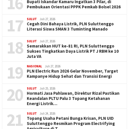
16
Bupati Iskandar Kamaru Ingatkan 3 Pilar, di
Pembukaan Orientasi PPPK Pemkab Bolsel 2026
17
SULUT
Juli 27, 2026
Cegah Dini Bahaya Listrik, PLN Suluttenggo
Literasi Siswa SMAN 3 Tuminting Manado
18
SULUT
Juli 27, 2026
Semarakkan HUT ke-81 RI, PLN Suluttenggo
Sukses Tingkatkan Daya Listrik PT J RBM ke 10
Juta VA
19
NASIONAL
Juli 27, 2026
PLN Electric Run 2026 Gelar November, Target
Kampanye Hidup Sehat dan Transisi Energi
20
SULUT
Juli 25, 2026
Hormati Jasa Pahlawan, Direktur Rizal Pastikan
Keandalan PLTU Palu 3 Topang Ketahanan
Energi Listrik…
21
SULUT
Juli 24, 2026
Topang Usaha Petani Bunga Krisan, PLN UID
Suluttenggo Resmikan Program Electrifying
Agriculture di T…