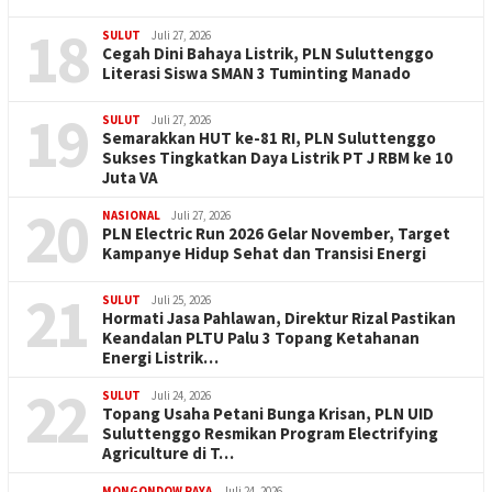
18
SULUT
Juli 27, 2026
Cegah Dini Bahaya Listrik, PLN Suluttenggo
Literasi Siswa SMAN 3 Tuminting Manado
19
SULUT
Juli 27, 2026
Semarakkan HUT ke-81 RI, PLN Suluttenggo
Sukses Tingkatkan Daya Listrik PT J RBM ke 10
Juta VA
20
NASIONAL
Juli 27, 2026
PLN Electric Run 2026 Gelar November, Target
Kampanye Hidup Sehat dan Transisi Energi
21
SULUT
Juli 25, 2026
Hormati Jasa Pahlawan, Direktur Rizal Pastikan
Keandalan PLTU Palu 3 Topang Ketahanan
Energi Listrik…
22
SULUT
Juli 24, 2026
Topang Usaha Petani Bunga Krisan, PLN UID
Suluttenggo Resmikan Program Electrifying
Agriculture di T…
MONGONDOW RAYA
Juli 24, 2026