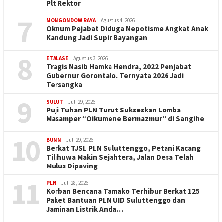
Plt Rektor
7
MONGONDOW RAYA
Agustus 4, 2026
Oknum Pejabat Diduga Nepotisme Angkat Anak
Kandung Jadi Supir Bayangan
8
ETALASE
Agustus 3, 2026
Tragis Nasib Hamka Hendra, 2022 Penjabat
Gubernur Gorontalo. Ternyata 2026 Jadi
Tersangka
9
SULUT
Juli 29, 2026
Puji Tuhan PLN Turut Sukseskan Lomba
Masamper “Oikumene Bermazmur” di Sangihe
10
BUMN
Juli 29, 2026
Berkat TJSL PLN Suluttenggo, Petani Kacang
Tilihuwa Makin Sejahtera, Jalan Desa Telah
Mulus Dipaving
11
PLN
Juli 28, 2026
Korban Bencana Tamako Terhibur Berkat 125
Paket Bantuan PLN UID Suluttenggo dan
Jaminan Listrik Anda…