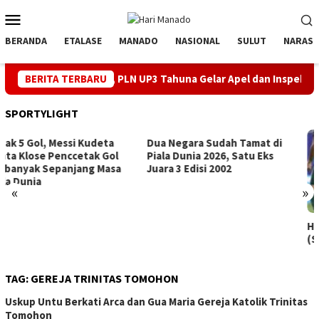
Loncat
Menu
ke
Mobile
konten
BERANDA
ETALASE
MANADO
NASIONAL
SULUT
NARASI
elang HUT ke-81 RI, PLN UP3 Tahuna Gelar Apel dan Inspeksi Pera
BERITA TERBARU
SPORTYLIGHT
Dua Negara Sudah Tamat di
Piala Dunia 2026, Satu Eks
Juara 3 Edisi 2002
«
»
Hattrick, Messi Top Score
(Sementara) Pildun
TAG:
GEREJA TRINITAS TOMOHON
Uskup Untu Berkati Arca dan Gua Maria Gereja Katolik Trinitas
Tomohon