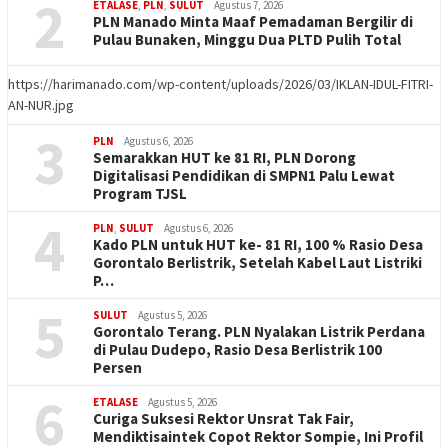
2
ETALASE
,
PLN
,
SULUT
Agustus 7, 2026
PLN Manado Minta Maaf Pemadaman Bergilir di
Pulau Bunaken, Minggu Dua PLTD Pulih Total
https://harimanado.com/wp-content/uploads/2026/03/IKLAN-IDUL-FITRI-
AN-NUR.jpg
3
PLN
Agustus 6, 2026
Semarakkan HUT ke 81 RI, PLN Dorong
Digitalisasi Pendidikan di SMPN1 Palu Lewat
Program TJSL
4
PLN
,
SULUT
Agustus 6, 2026
Kado PLN untuk HUT ke- 81 RI, 100 % Rasio Desa
Gorontalo Berlistrik, Setelah Kabel Laut Listriki
P…
5
SULUT
Agustus 5, 2026
Gorontalo Terang. PLN Nyalakan Listrik Perdana
di Pulau Dudepo, Rasio Desa Berlistrik 100
Persen
6
ETALASE
Agustus 5, 2026
Curiga Suksesi Rektor Unsrat Tak Fair,
Mendiktisaintek Copot Rektor Sompie, Ini Profil