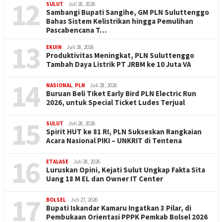
12
SULUT
Juli 28, 2026
Sambangi Bupati Sangihe, GM PLN Suluttenggo
Bahas Sistem Kelistrikan hingga Pemulihan
Pascabencana T…
13
EKUIN
Juli 28, 2026
Produktivitas Meningkat, PLN Suluttenggo
Tambah Daya Listrik PT JRBM ke 10 Juta VA
14
NASIONAL
,
PLN
Juli 28, 2026
Buruan Beli Tiket Early Bird PLN Electric Run
2026, untuk Special Ticket Ludes Terjual
15
SULUT
Juli 28, 2026
Spirit HUT ke 81 RI, PLN Sukseskan Rangkaian
Acara Nasional PIKI – UNKRIT di Tentena
16
ETALASE
Juli 28, 2026
Luruskan Opini, Kejati Sulut Ungkap Fakta Sita
Uang 18 M EL dan Owner IT Center
17
BOLSEL
Juli 27, 2026
Bupati Iskandar Kamaru Ingatkan 3 Pilar, di
Pembukaan Orientasi PPPK Pemkab Bolsel 2026